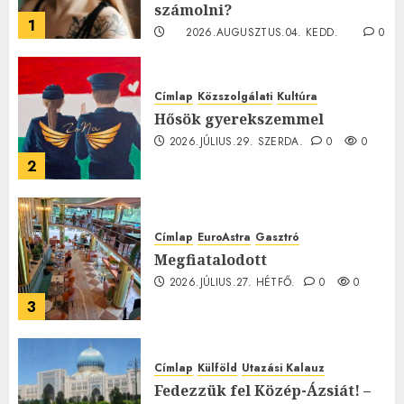
számolni?
1
2026.AUGUSZTUS.04. KEDD.
0
0
Címlap
Közszolgálati
Kultúra
Hősök gyerekszemmel
2026.JÚLIUS.29. SZERDA.
0
0
2
Címlap
EuroAstra
Gasztró
Megfiatalodott
2026.JÚLIUS.27. HÉTFŐ.
0
0
3
Címlap
Külföld
Utazási Kalauz
Fedezzük fel Közép-Ázsiát! –