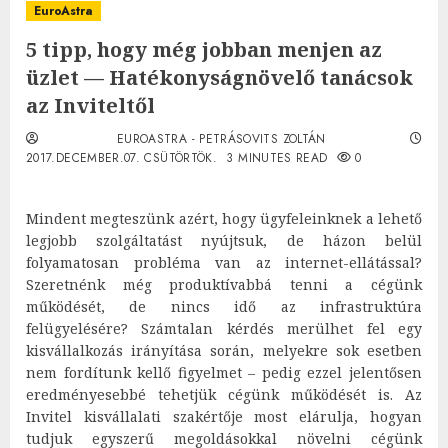
EuroAstra
5 tipp, hogy még jobban menjen az
üzlet — Hatékonyságnövelő tanácsok
az Inviteltől
EUROASTRA - PETRÁSOVITS ZOLTÁN
2017.DECEMBER.07. CSÜTÖRTÖK.
3 MINUTES READ
0
Mindent megteszünk azért, hogy ügyfeleinknek a lehető
legjobb szolgáltatást nyújtsuk, de házon belül
folyamatosan probléma van az internet-ellátással?
Szeretnénk még produktívabbá tenni a cégünk
működését, de nincs idő az infrastruktúra
felügyelésére? Számtalan kérdés merülhet fel egy
kisvállalkozás irányítása során, melyekre sok esetben
nem fordítunk kellő figyelmet – pedig ezzel jelentősen
eredményesebbé tehetjük cégünk működését is. Az
Invitel kisvállalati szakértője most elárulja, hogyan
tudjuk egyszerű megoldásokkal növelni cégünk