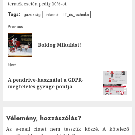
termék esetén pedig 30%-ot.
Tags:
gazdaság
internet
IT_és_technika
Post
Previous
navigation
Pre
Boldog Mikulást!
post
Next
A pendrive-használat a GDPR-
Next
megfelelés gyenge pontja
post:
Vélemény, hozzászólás?
Az e-mail címet nem tesszük közzé.
A kötelező