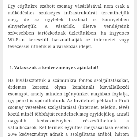
Egy cégünkre szabott csomag vásárlásával nem csak a
működéshez szükséges infrastruktúrát teremthetjük
meg, de az ügyfelek bizalmát is könnyebben
elnyerhetjük. A vásárlók, illetve vendégeink
szívesebben tartózkodnak üzletünkben, ha ingyenes
Wi-Fi-n keresztül használhatják az internetet vagy
tévézéssel üthetik el a várakozás idejét.
Válasszuk a kedvezményes ajánlatot!
Ha kiválasztottuk a számunkra fontos szolgáltatásokat,
érdemes keresni olyan kombinált kisvállalkozói
csomagot, amely minden igényünket magában foglalja,
így pénzt is spórolhatunk. Az Invitelnél például a Profi
csomag vezetékes szolgáltatásai (internet, telefon, tévé)
közül minél többfajtát rendelnek meg egyidejűleg, annál
nagyobb kedvezményben részesülhetnek a
vállalkozások. Két termék együttes megvásárlása esetén
20% kedvezményt adnak a szolgáltatás árából, három