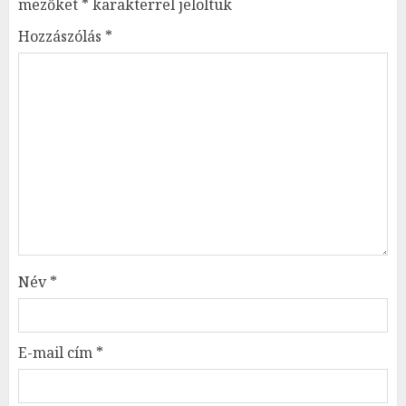
mezőket
*
karakterrel jelöltük
Hozzászólás
*
Név
*
E-mail cím
*