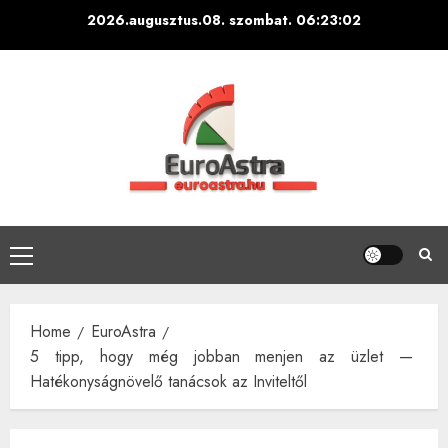
Skip
2026.augusztus.08. szombat.
06:23:03
to
content
Primary
Menu
Home
EuroAstra
5 tipp, hogy még jobban menjen az üzlet —
Hatékonyságnövelő tanácsok az Inviteltől