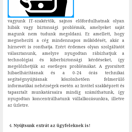
vagyunk IT-szakértők, sajnos előfordulhatnak olyan
hibák vagy biztonsági problémák, amelyeket saját
magunk nem tudunk megoldani. Ez amellett, hogy
megnehezíti a cég mindennapos működését, akár a
hírnevét is ronthatja. Ezért érdemes olyan szolgáltatót
választanunk, amelyre nyugodtan rábízhatjuk a
technológiai és kiberbiztonsági kérdéseket, így
megelőzhetjük az esetleges problémákat. A gyorsított
hibaelhárításnak és a 0-24 órás technikai
segítségnyújtásnak köszönhetően felmerülő
informatikai nehézségek esetén az Invitel szakképzett és
tapasztalt munkatársaira mindig számíthatunk, így
nyugodtan koncentrálhatunk vállalkozásunkra, illetve
az üzletre.
Nyújtsunk extrát az ügyfeleknek is!