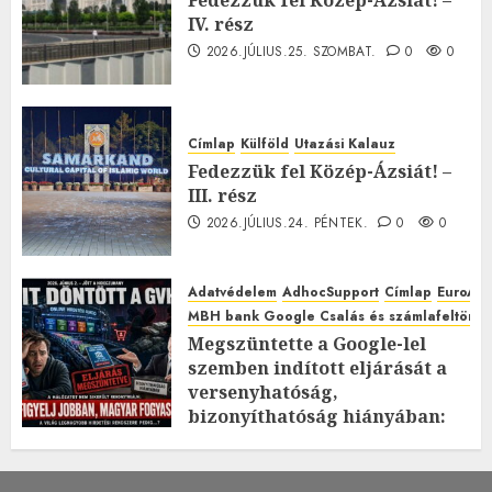
IV. rész
2026.JÚLIUS.25. SZOMBAT.
0
0
Címlap
Külföld
Utazási Kalauz
Fedezzük fel Közép-Ázsiát! –
III. rész
2026.JÚLIUS.24. PÉNTEK.
0
0
Adatvédelem
AdhocSupport
Címlap
EuroAst
MBH bank Google Csalás és számlafeltörés 
Megszüntette a Google-lel
szemben indított eljárását a
versenyhatóság,
bizonyíthatóság hiányában:
TE mit gondolsz erről?
2026.JÚLIUS.23. CSÜTÖRTÖK.
0
0