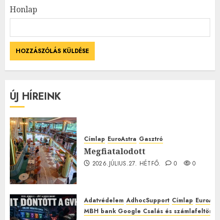
Honlap
ÚJ HÍREINK
Címlap
EuroAstra
Gasztró
Megfiatalodott
2026.JÚLIUS.27. HÉTFŐ.
0
0
Adatvédelem
AdhocSupport
Címlap
EuroAst
MBH bank Google Csalás és számlafeltörés 