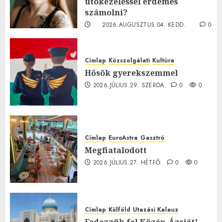
utókezeléssel érdemes
számolni?
2026.AUGUSZTUS.04. KEDD.
0
0
Címlap
Közszolgálati
Kultúra
Hősök gyerekszemmel
2026.JÚLIUS.29. SZERDA.
0
0
Címlap
EuroAstra
Gasztró
Megfiatalodott
2026.JÚLIUS.27. HÉTFŐ.
0
0
Címlap
Külföld
Utazási Kalauz
Fedezzük fel Közép-Ázsiát! –