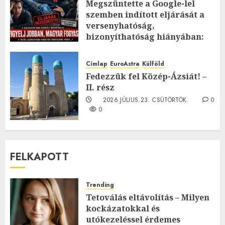
Megszüntette a Google-lel
szemben indított eljárását a
versenyhatóság,
bizonyíthatóság hiányában:
TE mit gondolsz erről?
2026.JÚLIUS.23. CSÜTÖRTÖK.
0
Címlap
EuroAstra
Külföld
0
Fedezzük fel Közép-Ázsiát! –
II. rész
2026.JÚLIUS.23. CSÜTÖRTÖK.
0
0
FELKAPOTT
Trending
Tetoválás eltávolítás – Milyen
kockázatokkal és
utókezeléssel érdemes