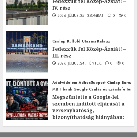
Fedezzük fel Közép-Ázsiát! –
IV. rész
2026.JÚLIUS.25. SZOMBAT.
0
0
Címlap
Külföld
Utazási Kalauz
Fedezzük fel Közép-Ázsiát! –
III. rész
2026.JÚLIUS.24. PÉNTEK.
0
0
Adatvédelem
AdhocSupport
Címlap
EuroAst
MBH bank Google Csalás és számlafeltörés 
Megszüntette a Google-lel
szemben indított eljárását a
versenyhatóság,
bizonyíthatóság hiányában:
TE mit gondolsz erről?
2026.JÚLIUS.23. CSÜTÖRTÖK.
0