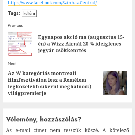
https://www.facebook.com/Szinhaz.Central/
Tags:
kultúra
Post
Previous
Egynapos akció ma (augusztus 15-
navigation
Pre
én) a Wizz Airnál 20 % ideiglenes
post
jegyár csökkenrtés
Next
Az ‘A’ kategóriás montreali
filmfesztiválon lesz a Remélem
Next
legközelebb sikerül meghalnod:)
post:
világpremierje
Vélemény, hozzászólás?
Az e-mail címet nem tesszük közzé.
A kötelező