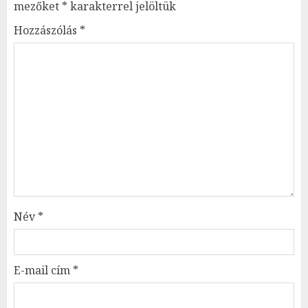
mezőket
*
karakterrel jelöltük
Hozzászólás
*
Név
*
E-mail cím
*