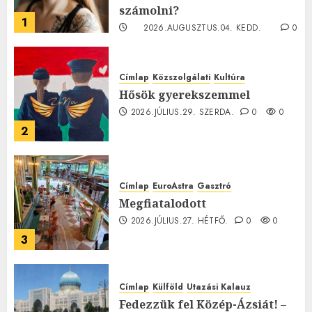
számolni?
1
2026.AUGUSZTUS.04. KEDD.
0
0
Címlap
Közszolgálati
Kultúra
Hősök gyerekszemmel
2026.JÚLIUS.29. SZERDA.
0
0
2
Címlap
EuroAstra
Gasztró
Megfiatalodott
2026.JÚLIUS.27. HÉTFŐ.
0
0
3
Címlap
Külföld
Utazási Kalauz
Fedezzük fel Közép-Ázsiát! –