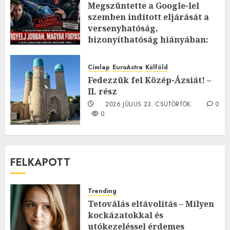
Megszüntette a Google-lel
szemben indított eljárását a
versenyhatóság,
bizonyíthatóság hiányában:
TE mit gondolsz erről?
2026.JÚLIUS.23. CSÜTÖRTÖK.
0
Címlap
EuroAstra
Külföld
0
Fedezzük fel Közép-Ázsiát! –
II. rész
2026.JÚLIUS.23. CSÜTÖRTÖK.
0
0
FELKAPOTT
Trending
Tetoválás eltávolítás – Milyen
kockázatokkal és
utókezeléssel érdemes