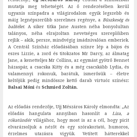
mutatja meg tehetségét. Az ő rendezésében kerül
ugyanis színpadra a világirodalom egyik legszebb és
máig legnépszerűbb szerelmes regénye, a
Büszkeség és
balítélet
. A siker titka Jane Austen néha bonyolultan
talányos, néha elrajzoltan nevetséges szereplőiben
rejlik – akik, persze, mindvégig imádnivalóan emberiek.
A Centrál Színház előadásában színre lép a bájos és
eszes Lizzie, a zord és titokzatos Mr Darcy, az álmatag
Jane, a kenetteljes Mr Collins, az egymást gyötrő Bennet
házaspár, a csacska Kitty és a még csacskább Lydia, és
valamennyi rokonuk, barátuk, ismerősük – életre
keltőjük pedig mindössze kettő darab virtuóz színész
:
Balsai Móni
és
Schmied Zoltán.
Az előadás rendezője, Ujj Mészáros Károly elmondta: „Az
előadás hangulata annyiban hasonlít a
Liza, a
rókatündér
világához, hogy most is az a cél, hogy picit
elvarázsoljuk a nézőt és egy szórakoztató, humoros,
érzelmes utazásra vigyük. Vetített hátterekkel