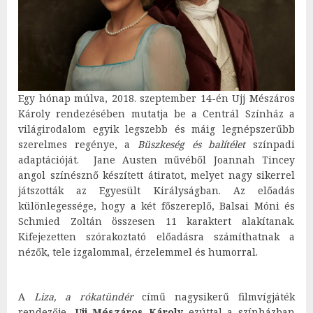
Egy hónap múlva, 2018. szeptember 14-én Ujj Mészáros
Károly rendezésében mutatja be a Centrál Színház a
világirodalom egyik legszebb és máig legnépszerűbb
szerelmes regénye, a
Büszkeség és balítélet
színpadi
adaptációját. Jane Austen művéből Joannah Tincey
angol színésznő készített átiratot, melyet nagy sikerrel
játszották az Egyesült Királyságban. Az előadás
különlegessége, hogy a két főszereplő, Balsai Móni és
Schmied Zoltán összesen 11 karaktert alakítanak.
Kifejezetten szórakoztató előadásra számíthatnak a
nézők, tele izgalommal, érzelemmel és humorral.
A
Liza, a rókatündér
című nagysikerű filmvígjáték
rendezője,
Ujj Mészáros Károly
ezúttal a színházban