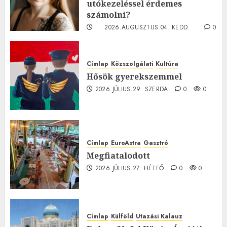
utókezeléssel érdemes
számolni?
2026.AUGUSZTUS.04. KEDD.
0
0
Címlap
Közszolgálati
Kultúra
Hősök gyerekszemmel
2026.JÚLIUS.29. SZERDA.
0
0
Címlap
EuroAstra
Gasztró
Megfiatalodott
2026.JÚLIUS.27. HÉTFŐ.
0
0
Címlap
Külföld
Utazási Kalauz