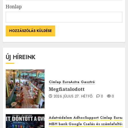
Honlap
ÚJ HÍREINK
Címlap
EuroAstra
Gasztró
Megfiatalodott
2026.JÚLIUS.27. HÉTFŐ.
0
0
Adatvédelem
AdhocSupport
Címlap
EuroAst
MBH bank Google Csalás és számlafeltörés 