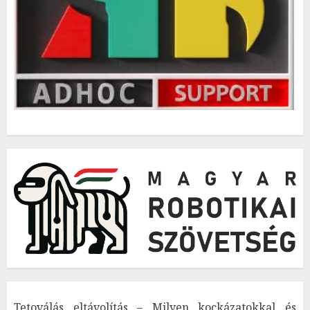
Tetoválás eltávolítás – Milyen kockázatokkal és