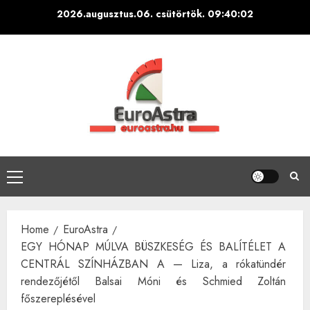
Skip
2026.augusztus.06. csütörtök.
09:40:03
to
content
Primary
Menu
Home
EuroAstra
EGY HÓNAP MÚLVA BÜSZKESÉG ÉS BALÍTÉLET A
CENTRÁL SZÍNHÁZBAN A — Liza, a rókatündér
rendezőjétől Balsai Móni és Schmied Zoltán
főszereplésével