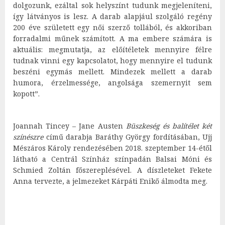
dolgozunk, ezáltal sok helyszínt tudunk megjeleníteni,
így látványos is lesz. A darab alapjául szolgáló regény
200 éve született egy női szerző tollából, és akkoriban
forradalmi műnek számított. A ma embere számára is
aktuális: megmutatja, az előítéletek mennyire félre
tudnak vinni egy kapcsolatot, hogy mennyire el tudunk
beszéni egymás mellett. Mindezek mellett a darab
humora, érzelmessége, angolsága szemernyit sem
kopott”.
Joannah Tincey – Jane Austen
Büszkeség és balítélet két
színészre
című darabja Baráthy György fordításában, Ujj
Mészáros Károly rendezésében 2018. szeptember 14-étől
látható a Centrál Színház színpadán Balsai Móni és
Schmied Zoltán főszereplésével. A díszleteket Fekete
Anna tervezte, a jelmezeket Kárpáti Enikő álmodta meg.