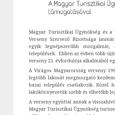
Magyar Turisztikai Ügynökség és a 
Verseny Szervező Bizottsága immár
egyik legnépszerűbb mozgalmát,
települések. Ebben az évben több újít
verseny 25. évfordulója alkalmából egy
A Virágos Magyarország verseny 1994
legtöbb lakosát megmozgató kezdem
hazai település csatlakozik. Közel
lakókörnyezetük szebb és élhetőbb l
A verseny egyúttal annak a visszahívó
Magyar Turisztikai Ügynökség turizmu