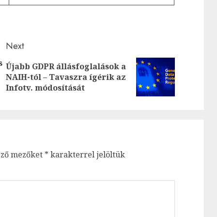
Next
s
Újabb GDPR állásfoglalások a
Next
Previous
NAIH-tól – Tavaszra ígérik az
post:
Infotv. módosítását
post:
ező mezőket
*
karakterrel jelöltük