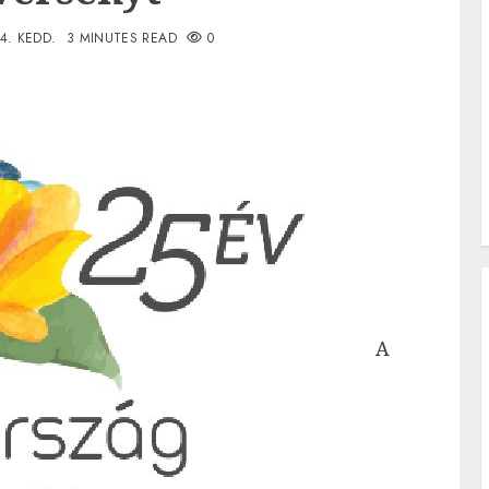
24. KEDD.
3 MINUTES READ
0
A