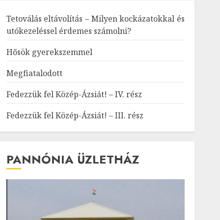
Tetoválás eltávolítás – Milyen kockázatokkal és
utókezeléssel érdemes számolni?
Hősök gyerekszemmel
Megfiatalodott
Fedezzük fel Közép-Ázsiát! – IV. rész
Fedezzük fel Közép-Ázsiát! – III. rész
PANNÓNIA ÜZLETHÁZ