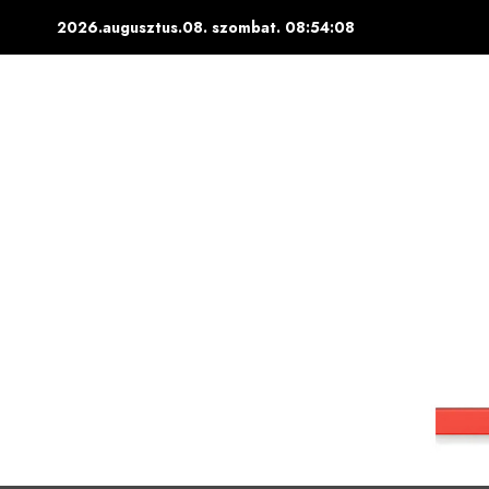
Skip
2026.augusztus.08. szombat.
08:54:10
to
content