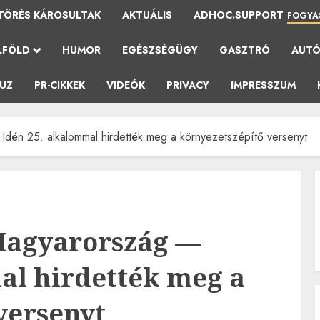
TÖRÉS KÁROSULTAK
AKTUÁLIS
ADHOC.SUPPORT
FOGYA
LFÖLD
HUMOR
EGÉSZSÉGÜGY
GASZTRÓ
AUT
AUZ
PR-CIKKEK
VIDEÓK
PRIVACY
IMPRESSZUM
 Idén 25. alkalommal hirdették meg a környezetszépítő versenyt
 Magyarország —
al hirdették meg a
versenyt