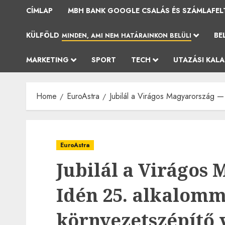
CÍMLAP
MBH BANK GOOGLE CSALÁS ÉS SZÁMLAFEL
KÜLFÖLD
BE
MINDEN, AMI NEM HATÁRAINKON BELÜLI
MARKETING
SPORT
TECH
UTAZÁSI KAL
Home
EuroAstra
Jubilál a Virágos Magyarország —
EuroAstra
Jubilál a Virágos
Idén 25. alkalomm
környezetszépítő 