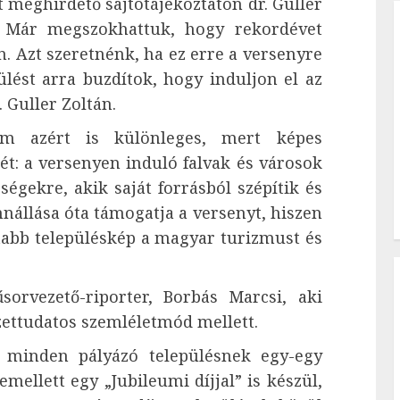
t meghirdető sajtótájékoztatón dr. Guller
– Már megszokhattuk, hogy rekordévet
 Azt szeretnénk, ha ez erre a versenyre
ülést arra buzdítok, hogy induljon el az
 Guller Zoltán.
m azért is különleges, mert képes
t: a versenyen induló falvak és városok
gekre, akik saját forrásból szépítik és
állása óta támogatja a versenyt, hiszen
ltabb településkép a magyar turizmust és
orvezető-riporter, Borbás Marcsi, aki
zettudatos szemléletmód mellett.
 minden pályázó településnek egy-egy
ellett egy „Jubileumi díjjal” is készül,