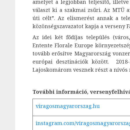
amelyet a legjobban teljesítő, illetv
választ ki a szakmai zsűri. Az MTÜ a
úti célt”. Az elismerést annak a tel
közönségszavazatot kapja a verseny F
Az idei két fődíjas település (város
Entente Florale Europe környezetszé
tovább erősítve Magyarország vonzer
európai desztinációk között. 2018
Lajoskomárom vesznek részt a nívós
További információ, versenyfelhívá
viragosmagyarorszag.hu
instagram.com/viragosmagyarorsza