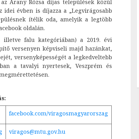
e az Arany Rózsa díjas települések közül
z idei évben is díjazza a „Legvirágosabb
epülésnek ítélik oda, amelyik a legtöbb
acebook oldalán.
, illetve falu kategóriában) a 2019. évi
pítő versenyen képviseli majd hazánkat,
ejét, versenyképességét a legkedveltebb
-ban a tavalyi nyertesek, Veszprém és
 megmérettetésen.
s:
facebook.com/viragosmagyarorszag
g
viragos@mtu.gov.hu