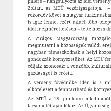
pillére – hangsúlyozta az idei verseny
Zoltán, az MTÜ vezérigazgatója. 
rekordév követ a magyar turizmusban.
is igaz lenne, ezért minél több telep
idei megmérettetésen – tette hozzá dr.
A Virágos Magyarország mozgalo
megmutatni a közösségek valódi erejé
nagyban támaszkodnak a helyi közössé
gondozzák környezetüket. Az MTÜ fenn
céljaik azonosak: a vonzóbb, kulturá
gazdaságot is erősíti.
A verseny fővédnöke idén is a műs
elkötelezett a fenntartható és környe
Az MTÜ a 25. jubileum alkalmából
facsemetét ajándékoz. Az Ügynökség em