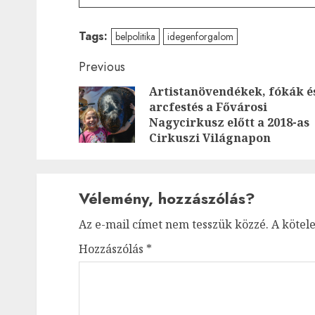
Tags:
belpolitika
idegenforgalom
Post
Previous
Artistanövendékek, fókák é
navigation
arcfestés a Fővárosi
Nagycirkusz előtt a 2018-as
Cirkuszi Világnapon
Vélemény, hozzászólás?
Az e-mail címet nem tesszük közzé.
A kötel
Hozzászólás
*