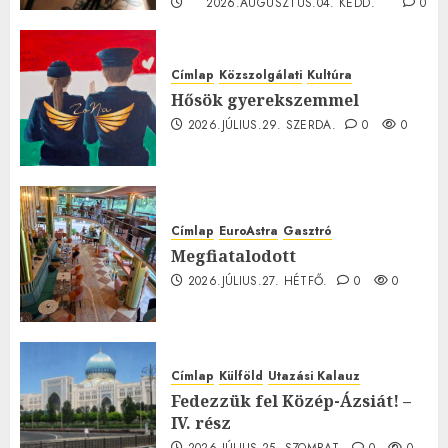
2026.AUGUSZTUS.04. KEDD.
0
0
Címlap
Közszolgálati
Kultúra
Hősök gyerekszemmel
2026.JÚLIUS.29. SZERDA.
0
0
Címlap
EuroAstra
Gasztró
Megfiatalodott
2026.JÚLIUS.27. HÉTFŐ.
0
0
Címlap
Külföld
Utazási Kalauz
Fedezzük fel Közép-Ázsiát! –
IV. rész
2026.JÚLIUS.25. SZOMBAT.
0
0