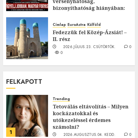
versenyhatóság,
bizonyíthatóság hiányában:
TE mit gondolsz erről?
2026.JÚLIUS.23. CSÜTÖRTÖK.
0
Címlap
EuroAstra
Külföld
0
Fedezzük fel Közép-Ázsiát! –
II. rész
2026.JÚLIUS.23. CSÜTÖRTÖK.
0
0
FELKAPOTT
Trending
Tetoválás eltávolítás – Milyen
kockázatokkal és
utókezeléssel érdemes
számolni?
1
2026.AUGUSZTUS.04. KEDD.
0