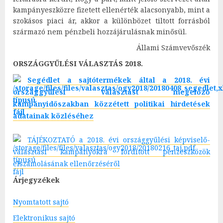
kampányeszközre fizetett ellenérték alacsonyabb, mint a
szokásos piaci ár, akkor a különbözet tiltott forrásból
származó nem pénzbeli hozzájárulásnak minősül.
Állami Számvevőszék
ORSZÁGGYŰLÉSI VÁLASZTÁS 2018.
Segédlet a sajtótermékek által a 2018. évi
országgyűlési választást megelőző
kampányidőszakban közzétett politikai hirdetések
adatainak közléséhez
TÁJÉKOZTATÓ a 2018. évi országgyűlési képviselő-
választási kampányokra fordított pénzeszközök
elszámolásának ellenőrzéséről
Árjegyzékek
Nyomtatott sajtó
Elektronikus sajtó