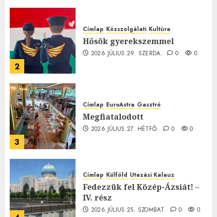
0
Címlap
Közszolgálati
Kultúra
Hősök gyerekszemmel
2026.JÚLIUS.29. SZERDA.
0
0
2
Címlap
EuroAstra
Gasztró
Megfiatalodott
2026.JÚLIUS.27. HÉTFŐ.
0
0
3
Címlap
Külföld
Utazási Kalauz
Fedezzük fel Közép-Ázsiát! –
IV. rész
2026.JÚLIUS.25. SZOMBAT.
0
0