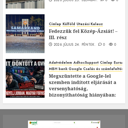
Címlap
Külföld
Utazási Kalauz
Fedezzük fel Közép-Ázsiát! –
III. rész
2026.JÚLIUS.24. PÉNTEK.
0
0
Adatvédelem
AdhocSupport
Címlap
EuroAst
MBH bank Google Csalás és számlafeltörés 
Megszüntette a Google-lel
szemben indított eljárását a
versenyhatóság,
bizonyíthatóság hiányában:
TE mit gondolsz erről?
2026.JÚLIUS.23. CSÜTÖRTÖK.
0
0