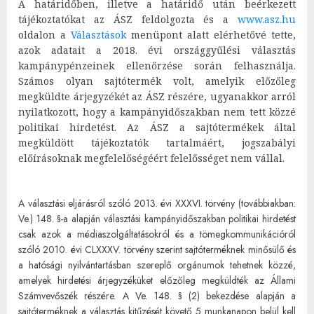
A határidőben, illetve a határidő után beérkezett
tájékoztatókat az ÁSZ feldolgozta és a
www.asz.hu
oldalon a
Választások
menüpont alatt elérhetővé tette,
azok adatait a 2018. évi országgyűlési választás
kampánypénzeinek ellenőrzése során felhasználja.
Számos olyan sajtótermék volt, amelyik előzőleg
megküldte árjegyzékét az ÁSZ részére, ugyanakkor arról
nyilatkozott, hogy a kampányidőszakban nem tett közzé
politikai hirdetést. Az ÁSZ a sajtótermékek által
megküldött tájékoztatók tartalmáért, jogszabályi
előírásoknak megfelelőségéért felelősséget nem vállal.
A választási eljárásról szóló 2013. évi XXXVI. törvény (továbbiakban:
Ve.) 148. §-a alapján választási kampányidőszakban politikai hirdetést
csak azok a médiaszolgáltatásokról és a tömegkommunikációról
szóló 2010. évi CLXXXV. törvény szerint sajtóterméknek minősülő és
a hatósági nyilvántartásban szereplő orgánumok tehetnek közzé,
amelyek hirdetési árjegyzéküket előzőleg megküldték az Állami
Számvevőszék részére. A Ve. 148. § (2) bekezdése alapján a
sajtóterméknek a választás kitűzését követő 5 munkanapon belül kell