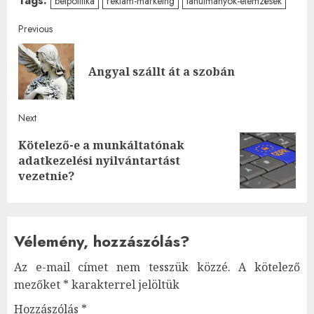
Tags:
belpolitika
reklám-markeing
tanulmányok-elemzések
Post
Previous
navigation
Pre
Angyal szállt át a szobán
post
Next
Kötelező-e a munkáltatónak
Next
adatkezelési nyilvántartást
post:
vezetnie?
Vélemény, hozzászólás?
Az e-mail címet nem tesszük közzé.
A kötelező
mezőket
*
karakterrel jelöltük
Hozzászólás
*