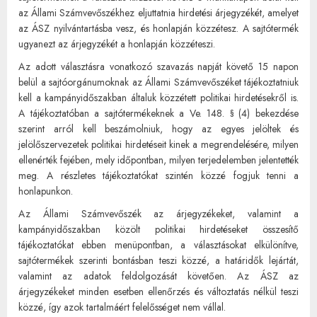
az Állami Számvevőszékhez eljuttatnia hirdetési árjegyzékét, amelyet
az ÁSZ nyilvántartásba vesz, és honlapján közzétesz. A sajtótermék
ugyanezt az árjegyzékét a honlapján közzéteszi.
Az adott választásra vonatkozó szavazás napját követő 15 napon
belül a sajtóorgánumoknak az Állami Számvevőszéket tájékoztatniuk
kell a kampányidőszakban általuk közzétett politikai hirdetésekről is.
A tájékoztatóban a sajtótermékeknek a Ve. 148. § (4) bekezdése
szerint arról kell beszámolniuk, hogy az egyes jelöltek és
jelölőszervezetek politikai hirdetéseit kinek a megrendelésére, milyen
ellenérték fejében, mely időpontban, milyen terjedelemben jelentették
meg. A részletes tájékoztatókat szintén közzé fogjuk tenni a
honlapunkon.
Az Állami Számvevőszék az árjegyzékeket, valamint a
kampányidőszakban közölt politikai hirdetéseket összesítő
tájékoztatókat ebben menüpontban, a választásokat elkülönítve,
sajtótermékek szerinti bontásban teszi közzé, a határidők lejártát,
valamint az adatok feldolgozását követően. Az ÁSZ az
árjegyzékeket minden esetben ellenőrzés és változtatás nélkül teszi
közzé, így azok tartalmáért felelősséget nem vállal.