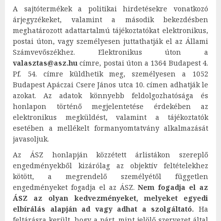
A sajtótermékek a politikai hirdetésekre vonatkozó
árjegyzékeket, valamint a második bekezdésben
meghatározott adattartalmú tájékoztatókat elektronikus,
postai úton, vagy személyesen juttathatják el az Állami
Számvevőszékhez. Elektronikus úton a
valasztas@asz.hu
címre, postai úton a 1364 Budapest 4.
Pf. 54. címre küldhetik meg, személyesen a 1052
Budapest Apáczai Csere János utca 10. címen adhatják le
azokat. Az adatok könnyebb feldolgozhatósága és
honlapon történő megjelentetése érdekében az
elektronikus megküldést, valamint a tájékoztatók
esetében a mellékelt formanyomtatvány alkalmazását
javasoljuk.
Az ÁSZ honlapján közzétett árlistákon szereplő
engedményekből kizárólag az objektív feltételekhez
kötött, a megrendelő személyétől független
engedményeket fogadja el az ÁSZ.
Nem fogadja el az
ÁSZ az olyan kedvezményeket, melyeket egyedi
elbírálás alapján ad vagy adhat a szolgáltató.
Ha
feltárásra került, hogy a párt, mint jelölő szervezet által