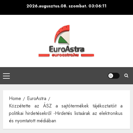
Skip
2026.augusztus.08. szombat.
03:06:12
to
content
Primary
Menu
Home
EuroAstra
Közzétette az ÁSZ a sajtótermékek tájékoztatóit a
politikai hirdetésekről -Hirdetés listaárak az elektronikus
és nyomtatott médiában