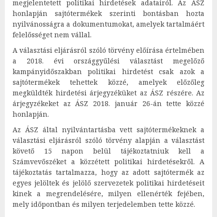
megjelentetett politikai hirdetések adatairól. Az ÁSZ
honlapján sajtótermékek szerinti bontásban hozta
nyilvánosságra a dokumentumokat, amelyek tartalmáért
felelősséget nem vállal.
A választási eljárásról szóló törvény előírása értelmében
a 2018. évi országgyűlési választást megelőző
kampányidőszakban politikai hirdetést csak azok a
sajtótermékek tehettek közzé, amelyek előzőleg
megküldték hirdetési árjegyzéküket az ÁSZ részére. Az
árjegyzékeket az ÁSZ 2018. január 26-án tette közzé
honlapján.
Az ÁSZ által nyilvántartásba vett sajtótermékeknek a
választási eljárásról szóló törvény alapján a választást
követő 15 napon belül tájékoztatniuk kell a
Számvevőszéket a közzétett politikai hirdetésekről. A
tájékoztatás tartalmazza, hogy az adott sajtótermék az
egyes jelöltek és jelölő szervezetek politikai hirdetéseit
kinek a megrendelésére, milyen ellenérték fejében,
mely időpontban és milyen terjedelemben tette közzé.