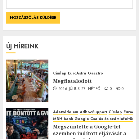
ÚJ HÍREINK
Címlap
EuroAstra
Gasztró
Megfiatalodott
2026.JÚLIUS.27. HÉTFŐ.
0
0
Adatvédelem
AdhocSupport
Címlap
EuroAst
MBH bank Google Csalás és számlafeltörés 
Megszüntette a Google-lel
szemben indított eljárását a