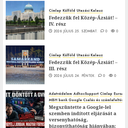
Címlap
Külföld
Utazási Kalauz
Fedezzük fel Közép-Ázsiát! –
IV. rész
2026.JÚLIUS.25. SZOMBAT.
0
0
Címlap
Külföld
Utazási Kalauz
Fedezzük fel Közép-Ázsiát! –
III. rész
2026.JÚLIUS.24. PÉNTEK.
0
0
Adatvédelem
AdhocSupport
Címlap
EuroAst
MBH bank Google Csalás és számlafeltörés 
Megszüntette a Google-lel
szemben indított eljárását a
versenyhatóság,
bizonyíthatóság hiányában: