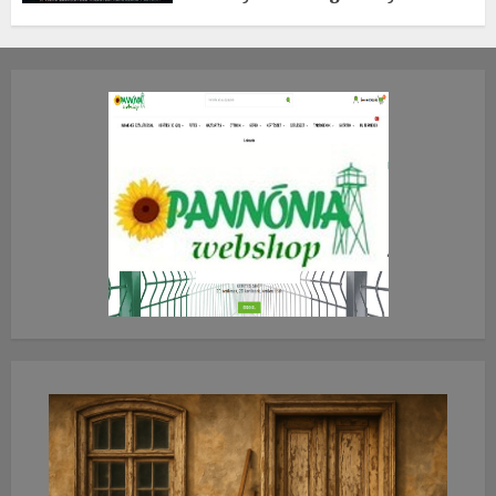
TE mit gondolsz erről?
2026.JÚLIUS.23. CSÜTÖRTÖK.
0
0