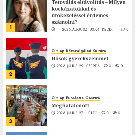
Tetoválás eltávolítás – Milyen
kockázatokkal és
utókezeléssel érdemes
számolni?
1
2026.AUGUSZTUS.04. KEDD.
0
0
Címlap
Közszolgálati
Kultúra
Hősök gyerekszemmel
2026.JÚLIUS.29. SZERDA.
0
0
2
Címlap
EuroAstra
Gasztró
Megfiatalodott
2026.JÚLIUS.27. HÉTFŐ.
0
0
3