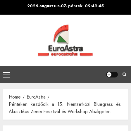
Skip
2026.augusztus.07. péntek.
09:49:46
to
content
Primary
Menu
Home
EuroAstra
Pénteken kezdődik a 15. Nemzetközi Bluegrass és
Akusztikus Zenei Fesztivál és Workshop Abaligeten