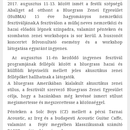
2017. augusztus 11-13. között ismét a festői szépségű
Abaliget ad otthont a Bluegrass Zenei Egyesület
(HuBMA) 15 éve hagyományos nemzetközi
fesztiváljának.A fesztiválon a műfaj neves nemzetközi és
hazai előadói lépnek színpadra, valamint pénteken és
szombaton zenei workshopra is sor kerül. A huszonöt
koncertet felvonultató esemény és a workshop
látogatása egyaránt ingyenes.
Az augusztus 11-én kezdődő ingyenes fesztivál
programjának fellépői között a bluegrass hazai és
külföldi képviselői mellett jeles akusztikus zenei
fellépőket hallhatnak a látogatók.
A bluegrass Amerikában kialakult akusztikus zenei
stílus, a fesztivált szervező Bluegrass Zenei Egyesület
célja, hogy a hazánkban még kevéssé ismert stílust
megismertesse és megszerettesse a közönséggel.
Pénteken a Solc Boys (CZ) mellett a pécsi Tarnai
Acoustic, az Ireg és a budapesti Acoustic Guitar Caffe,
valamint a Fejér megyében klasszikusnak számító