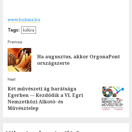
www.hubma.hu
Tags:
kultúra
Post
Previous
navigation
Ha augusztus, akkor OrgonaPont
Pre
országszerte
post
Next
Két művészeti ág barátsága
Egerben — Kezdődik a VI. Egri
Next
Nemzetközi Alkotó- és
post:
Művésztelep