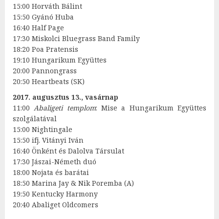
15:00 Horváth Bálint
15:50 Gyánó Huba
16:40 Half Page
17:30 Miskolci Bluegrass Band Family
18:20 Poa Pratensis
19:10 Hungarikum Együttes
20:00 Pannongrass
20:50 Heartbeats (SK)
2017. augusztus 13., vasárnap
11:00
Abaligeti templom
: Mise a Hungarikum Együttes
szolgálatával
15:00 Nightingale
15:50 ifj. Vitányi Iván
16:40 Önként és Dalolva Társulat
17:30 Jászai-Németh duó
18:00 Nojata és barátai
18:50 Marina Jay & Nik Poremba (A)
19:50 Kentucky Harmony
20:40 Abaliget Oldcomers