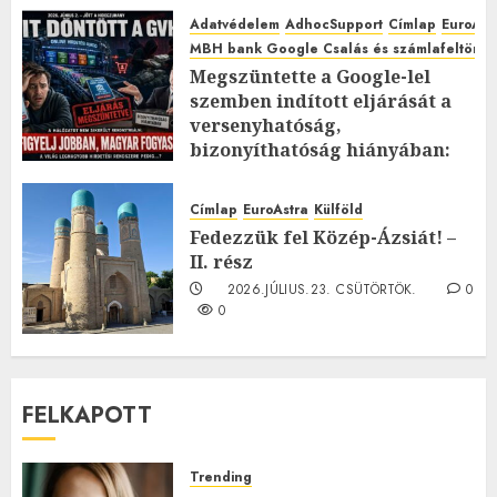
Adatvédelem
AdhocSupport
Címlap
EuroAst
MBH bank Google Csalás és számlafeltörés 
Megszüntette a Google-lel
szemben indított eljárását a
versenyhatóság,
bizonyíthatóság hiányában:
TE mit gondolsz erről?
2026.JÚLIUS.23. CSÜTÖRTÖK.
0
Címlap
EuroAstra
Külföld
0
Fedezzük fel Közép-Ázsiát! –
II. rész
2026.JÚLIUS.23. CSÜTÖRTÖK.
0
0
FELKAPOTT
Trending