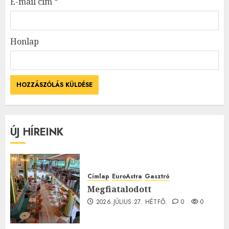
E-mail cím
*
Honlap
ÚJ HÍREINK
Címlap
EuroAstra
Gasztró
Megfiatalodott
2026.JÚLIUS.27. HÉTFŐ.
0
0