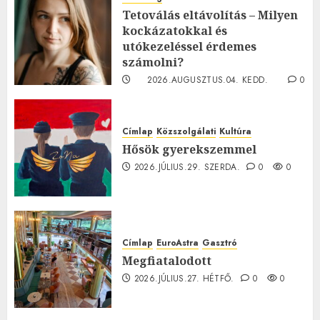
Tetoválás eltávolítás – Milyen
kockázatokkal és
utókezeléssel érdemes
számolni?
2026.AUGUSZTUS.04. KEDD.
0
0
Címlap
Közszolgálati
Kultúra
Hősök gyerekszemmel
2026.JÚLIUS.29. SZERDA.
0
0
Címlap
EuroAstra
Gasztró
Megfiatalodott
2026.JÚLIUS.27. HÉTFŐ.
0
0