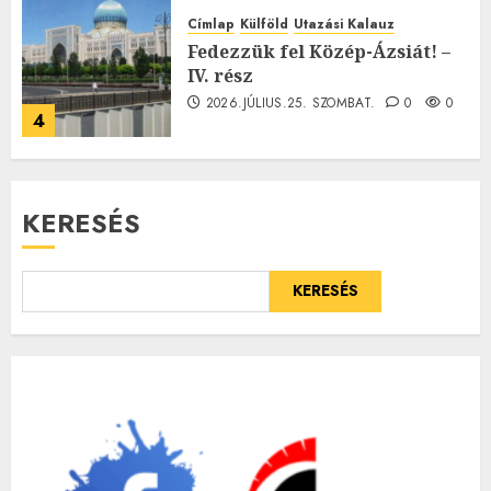
Címlap
Külföld
Utazási Kalauz
Fedezzük fel Közép-Ázsiát! –
IV. rész
2026.JÚLIUS.25. SZOMBAT.
0
0
4
KERESÉS
KERESÉS