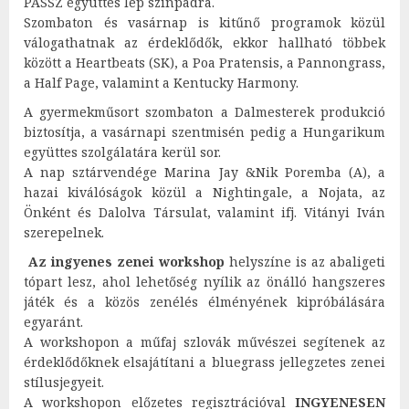
PASSZ együttes lép színpadra.
Szombaton és vasárnap is kitűnő programok közül
válogathatnak az érdeklődők, ekkor hallható többek
között a Heartbeats (SK), a Poa Pratensis, a Pannongrass,
a Half Page, valamint a Kentucky Harmony.
A gyermekműsort szombaton a Dalmesterek produkció
biztosítja, a vasárnapi szentmisén pedig a Hungarikum
együttes szolgálatára kerül sor.
A nap sztárvendége Marina Jay &Nik Poremba (A), a
hazai kiválóságok közül a Nightingale, a Nojata, az
Önként és Dalolva Társulat, valamint ifj. Vitányi Iván
szerepelnek.
Az ingyenes zenei workshop
helyszíne is az abaligeti
tópart lesz, ahol lehetőség nyílik az önálló hangszeres
játék és a közös zenélés élményének kipróbálására
egyaránt.
A workshopon a műfaj szlovák művészei segítenek az
érdeklődőknek elsajátítani a bluegrass jellegzetes zenei
stílusjegyeit.
A workshopon előzetes regisztrációval
INGYENESEN