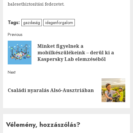
balesetbiztosítási fedezetet.
Tags:
gazdaság
idegenforgalom
Post
Previous
Minket figyelnek a
navigation
Pre
mobilkészülékeink – derül ki a
post
Kaspersky Lab elemzéséből
Next
Next
Családi nyaralás Alsó-Ausztriában
post:
Vélemény, hozzászólás?