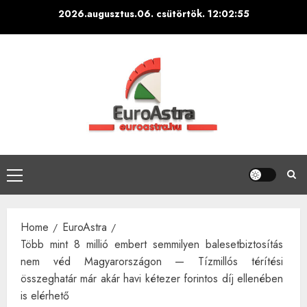
Skip
2026.augusztus.06. csütörtök.
12:02:57
to
content
Primary
Menu
Home
EuroAstra
Több mint 8 millió embert semmilyen balesetbiztosítás
nem véd Magyarországon — Tízmillós térítési
összeghatár már akár havi kétezer forintos díj ellenében
is elérhető