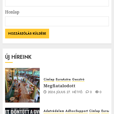
Honlap
ÚJ HÍREINK
Címlap
EuroAstra
Gasztró
Megfiatalodott
2026.JÚLIUS.27. HÉTFŐ.
0
0
Adatvédelem
AdhocSupport
Címlap
EuroAst