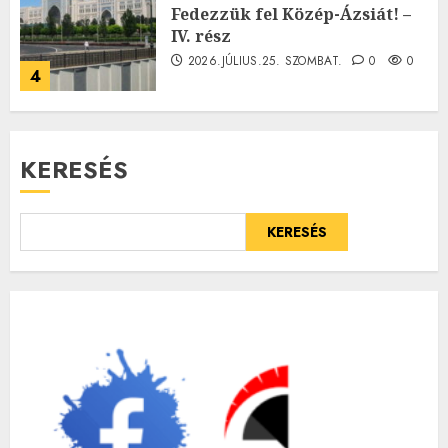
Fedezzük fel Közép-Ázsiát! –
IV. rész
2026.JÚLIUS.25. SZOMBAT.
0
0
4
KERESÉS
KERESÉS