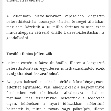
ellenében is elérhető.
A különböző biztosításokhoz kapcsolódó kiegészítő
balesetbiztosítási csomagok térítési összegei általában
meg sem közelítik a 10 millió forintos szintet, ezért
mindenképpen célszerű önálló balesetbiztosításban is
gondolkodni.
További fontos jellemzők
Baleset esetén a károsult önálló, illetve a kiegészítő
balesetbiztosításai együttesen is felhasználhatók:
ezek
szolgáltatásai összeadódnak
.
Az egyes balesetbiztosítások
térítési köre lényegesen
eltérhet egymástól
: van, amelyik csak a hagyományos
értelemben vett sérülésekre alkalmazza a baleset
fogalmát, más termékeknél beleférnek a fedezetbe
olyan, különösen a nyári időszakban előforduló
balesetek is, mint a rovar- vagy pókcsípés, illetve