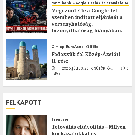
MBH bank Google Csalás és számlafeltörés 
Megszüntette a Google-lel
szemben indított eljárását a
versenyhatóság,
bizonyíthatóság hiányában:
TE mit gondolsz erről?
2026.JÚLIUS.23. CSÜTÖRTÖK.
0
Címlap
EuroAstra
Külföld
0
Fedezzük fel Közép-Ázsiát! –
II. rész
2026.JÚLIUS.23. CSÜTÖRTÖK.
0
0
FELKAPOTT
Trending
Tetoválás eltávolítás – Milyen
kockázatokkal és