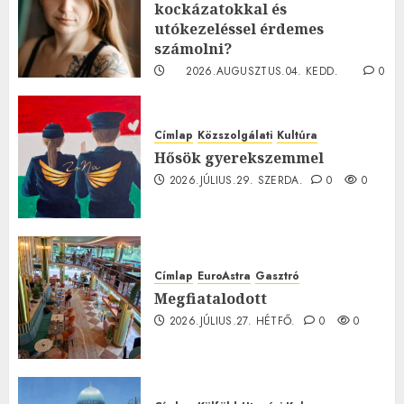
kockázatokkal és
utókezeléssel érdemes
számolni?
2026.AUGUSZTUS.04. KEDD.
0
0
Címlap
Közszolgálati
Kultúra
Hősök gyerekszemmel
2026.JÚLIUS.29. SZERDA.
0
0
Címlap
EuroAstra
Gasztró
Megfiatalodott
2026.JÚLIUS.27. HÉTFŐ.
0
0