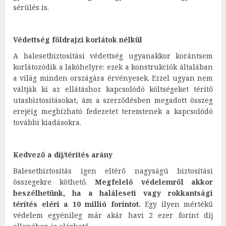
sérülés is.
Védettség földrajzi korlátok nélkül
A balesetbiztosítási védettség ugyanakkor korántsem
korlátozódik a lakóhelyre: ezek a konstrukciók általában
a világ minden országára érvényesek. Ezzel ugyan nem
váltják ki az ellátáshoz kapcsolódó költségeket térítő
utasbiztosításokat, ám a szerződésben megadott összeg
erejéig megbízható fedezetet teremtenek a kapcsolódó
további kiadásokra.
Kedvező a díj/térítés arány
Balesetbiztosítás igen eltérő nagyságú biztosítási
összegekre köthető.
Megfelelő védelemről akkor
beszélhetünk, ha a haláleseti vagy rokkantsági
térítés eléri a 10 millió forintot.
Egy ilyen mértékű
védelem egyénileg már akár havi 2 ezer forint díj