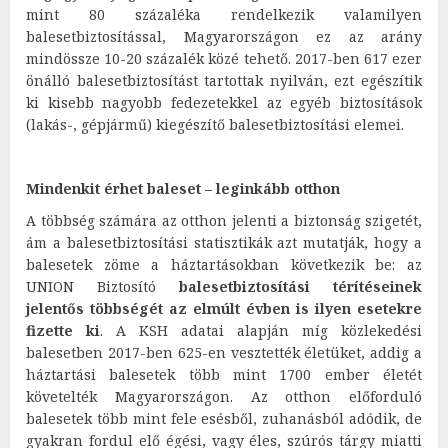
mint 80 százaléka rendelkezik valamilyen
balesetbiztosítással, Magyarországon ez az arány
mindössze 10-20 százalék közé tehető. 2017-ben 617 ezer
önálló balesetbiztosítást tartottak nyilván, ezt egészítik
ki kisebb nagyobb fedezetekkel az egyéb biztosítások
(lakás-, gépjármű) kiegészítő balesetbiztosítási elemei.
Mindenkit érhet baleset – leginkább otthon
A többség számára az otthon jelenti a biztonság szigetét,
ám a balesetbiztosítási statisztikák azt mutatják, hogy a
balesetek zöme a háztartásokban következik be: az
UNION Biztosító
balesetbiztosítási térítéseinek
jelentős többségét az elmúlt évben is ilyen esetekre
fizette ki
. A KSH adatai alapján míg közlekedési
balesetben 2017-ben 625-en vesztették életüket, addig a
háztartási balesetek több mint 1700 ember életét
követelték Magyarországon. Az otthon előforduló
balesetek több mint fele esésből, zuhanásból adódik, de
gyakran fordul elő égési, vagy éles, szúrós tárgy miatti