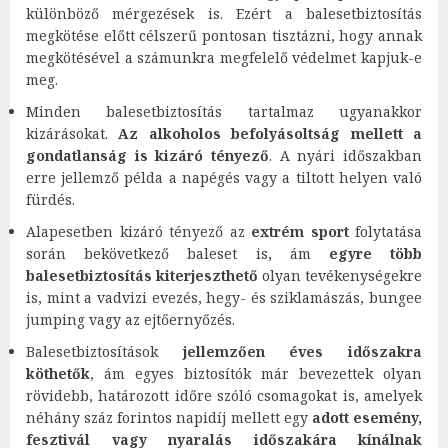
különböző mérgezések is. Ezért a balesetbiztosítás
megkötése előtt célszerű pontosan tisztázni, hogy annak
megkötésével a számunkra megfelelő védelmet kapjuk-e
meg.
Minden balesetbiztosítás tartalmaz ugyanakkor
kizárásokat.
Az alkoholos befolyásoltság mellett a
gondatlanság is kizáró tényező
. A nyári időszakban
erre jellemző példa a napégés vagy a tiltott helyen való
fürdés.
Alapesetben kizáró tényező az
extrém sport
folytatása
során bekövetkező baleset is, ám
egyre több
balesetbiztosítás kiterjeszthető
olyan tevékenységekre
is, mint a vadvizi evezés, hegy- és sziklamászás, bungee
jumping vagy az ejtőernyőzés.
Balesetbiztosítások
jellemzően éves időszakra
köthetők
, ám egyes biztosítók már bevezettek olyan
rövidebb, határozott időre szóló csomagokat is, amelyek
néhány száz forintos napidíj mellett egy
adott esemény,
fesztivál vagy nyaralás időszakára kínálnak