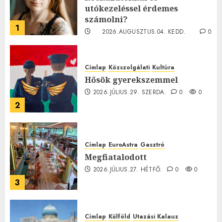
utókezeléssel érdemes
számolni?
1
2026.AUGUSZTUS.04. KEDD.
0
0
Címlap
Közszolgálati
Kultúra
Hősök gyerekszemmel
2026.JÚLIUS.29. SZERDA.
0
0
2
Címlap
EuroAstra
Gasztró
Megfiatalodott
2026.JÚLIUS.27. HÉTFŐ.
0
0
3
Címlap
Külföld
Utazási Kalauz