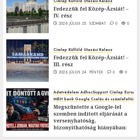
Címlap
Külföld
Utazási Kalauz
Fedezzük fel Közép-Ázsiát! –
IV. rész
2026.JÚLIUS.25. SZOMBAT.
0
0
Címlap
Külföld
Utazási Kalauz
Fedezzük fel Közép-Ázsiát! –
III. rész
2026.JÚLIUS.24. PÉNTEK.
0
0
Adatvédelem
AdhocSupport
Címlap
EuroAst
MBH bank Google Csalás és számlafeltörés 
Megszüntette a Google-lel
szemben indított eljárását a
versenyhatóság,
bizonyíthatóság hiányában:
TE mit gondolsz erről?