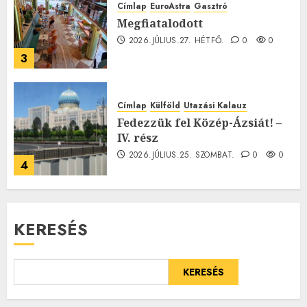
Címlap
EuroAstra
Gasztró
Megfiatalodott
2026.JÚLIUS.27. HÉTFŐ.
0
0
3
Címlap
Külföld
Utazási Kalauz
Fedezzük fel Közép-Ázsiát! –
IV. rész
2026.JÚLIUS.25. SZOMBAT.
0
0
4
KERESÉS
KERESÉS