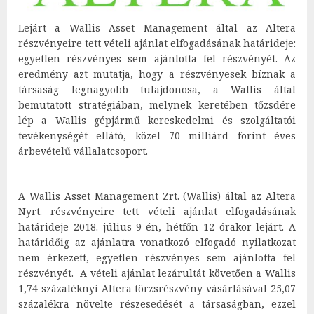
Lejárt a Wallis Asset Management által az Altera
részvényeire tett vételi ajánlat elfogadásának határideje:
egyetlen részvényes sem ajánlotta fel részvényét. Az
eredmény azt mutatja, hogy a részvényesek bíznak a
társaság legnagyobb tulajdonosa, a Wallis által
bemutatott stratégiában, melynek keretében tőzsdére
lép a Wallis gépjármű kereskedelmi és szolgáltatói
tevékenységét ellátó, közel 70 milliárd forint éves
árbevételű vállalatcsoport.
A Wallis Asset Management Zrt. (Wallis) által az Altera
Nyrt. részvényeire tett vételi ajánlat elfogadásának
határideje 2018. július 9-én, hétfőn 12 órakor lejárt. A
határidőig az ajánlatra vonatkozó elfogadó nyilatkozat
nem érkezett, egyetlen részvényes sem ajánlotta fel
részvényét. A vételi ajánlat lezárultát követően a Wallis
1,74 százaléknyi Altera törzsrészvény vásárlásával 25,07
százalékra növelte részesedését a társaságban, ezzel