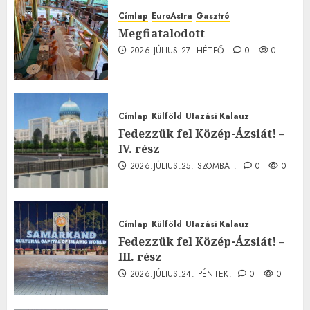
Címlap
EuroAstra
Gasztró
Megfiatalodott
2026.JÚLIUS.27. HÉTFŐ.
0
0
Címlap
Külföld
Utazási Kalauz
Fedezzük fel Közép-Ázsiát! –
IV. rész
2026.JÚLIUS.25. SZOMBAT.
0
0
Címlap
Külföld
Utazási Kalauz
Fedezzük fel Közép-Ázsiát! –
III. rész
2026.JÚLIUS.24. PÉNTEK.
0
0