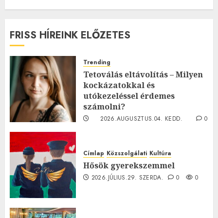
FRISS HÍREINK ELŐZETES
Trending
Tetoválás eltávolítás – Milyen
kockázatokkal és
utókezeléssel érdemes
számolni?
2026.AUGUSZTUS.04. KEDD.
0
0
Címlap
Közszolgálati
Kultúra
Hősök gyerekszemmel
2026.JÚLIUS.29. SZERDA.
0
0