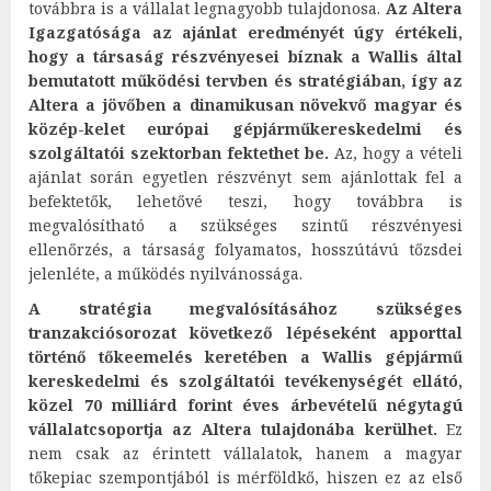
továbbra is a vállalat legnagyobb tulajdonosa.
Az Altera
Igazgatósága az ajánlat eredményét úgy értékeli,
hogy a társaság részvényesei bíznak a Wallis által
bemutatott működési tervben és stratégiában, így az
Altera a jövőben a dinamikusan növekvő magyar és
közép-kelet európai gépjárműkereskedelmi és
szolgáltatói szektorban fektethet be.
Az, hogy a vételi
ajánlat során egyetlen részvényt sem ajánlottak fel a
befektetők, lehetővé teszi, hogy továbbra is
megvalósítható a szükséges szintű részvényesi
ellenőrzés, a társaság folyamatos, hosszútávú tőzsdei
jelenléte, a működés nyilvánossága.
A stratégia megvalósításához szükséges
tranzakciósorozat következő lépéseként apporttal
történő tőkeemelés keretében a Wallis gépjármű
kereskedelmi és szolgáltatói tevékenységét ellátó,
közel 70 milliárd forint éves árbevételű négytagú
vállalatcsoportja az Altera tulajdonába kerülhet.
Ez
nem csak az érintett vállalatok, hanem a magyar
tőkepiac szempontjából is mérföldkő, hiszen ez az első