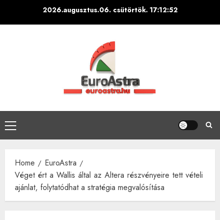
Skip
2026.augusztus.06. csütörtök.
17:12:53
to
content
Primary
Menu
Home
EuroAstra
Véget ért a Wallis által az Altera részvényeire tett vételi
ajánlat, folytatódhat a stratégia megvalósítása