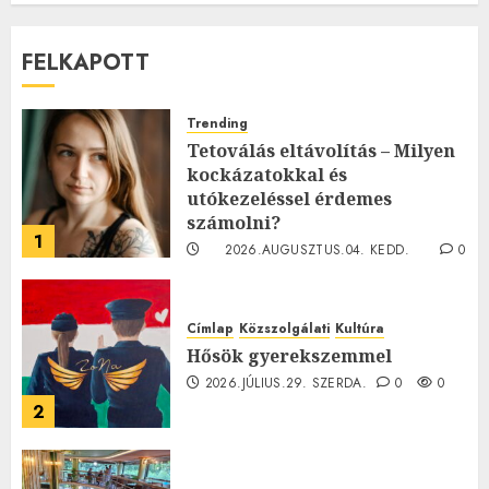
FELKAPOTT
Trending
Tetoválás eltávolítás – Milyen
kockázatokkal és
utókezeléssel érdemes
számolni?
1
2026.AUGUSZTUS.04. KEDD.
0
0
Címlap
Közszolgálati
Kultúra
Hősök gyerekszemmel
2026.JÚLIUS.29. SZERDA.
0
0
2