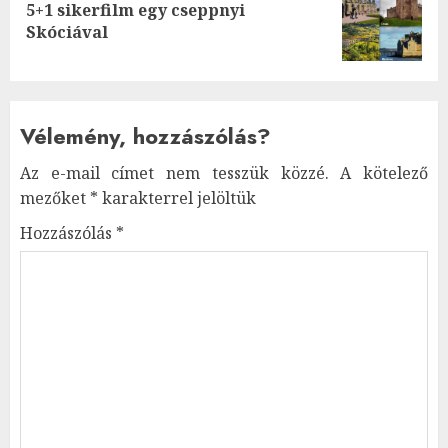
5+1 sikerfilm egy cseppnyi
Next
Skóciával
post:
Vélemény, hozzászólás?
Az e-mail címet nem tesszük közzé.
A kötelező
mezőket
*
karakterrel jelöltük
Hozzászólás
*