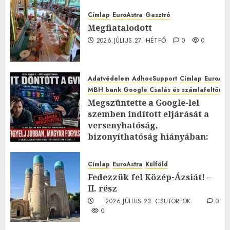
Címlap
EuroAstra
Gasztró
Megfiatalodott
2026.JÚLIUS.27. HÉTFŐ.
0
0
Adatvédelem
AdhocSupport
Címlap
EuroAst
MBH bank Google Csalás és számlafeltörés 
Megszüntette a Google-lel
szemben indított eljárását a
versenyhatóság,
bizonyíthatóság hiányában:
TE mit gondolsz erről?
2026.JÚLIUS.23. CSÜTÖRTÖK.
0
Címlap
EuroAstra
Külföld
0
Fedezzük fel Közép-Ázsiát! –
II. rész
2026.JÚLIUS.23. CSÜTÖRTÖK.
0
0