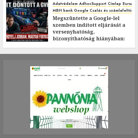
Adatvédelem
AdhocSupport
Címlap
EuroAst
MBH bank Google Csalás és számlafeltörés 
Megszüntette a Google-lel
szemben indított eljárását a
versenyhatóság,
bizonyíthatóság hiányában:
TE mit gondolsz erről?
2026.JÚLIUS.23. CSÜTÖRTÖK.
0
0