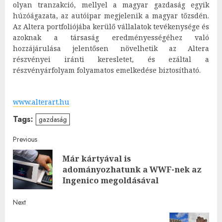
olyan tranzakció, mellyel a magyar gazdaság egyik
húzóágazata, az autóipar megjelenik a magyar tőzsdén.
Az Altera portfoliójába kerülő vállalatok tevékenysége és
azoknak a társaság eredményességéhez való
hozzájárulása jelentősen növelhetik az Altera
részvényei iránti keresletet, és ezáltal a
részvényárfolyam folyamatos emelkedése biztosítható.
www.alterart.hu
Tags:
gazdaság
Post
Previous
Már kártyával is
navigation
Pre
adományozhatunk a WWF-nek az
post
Ingenico megoldásával
Next