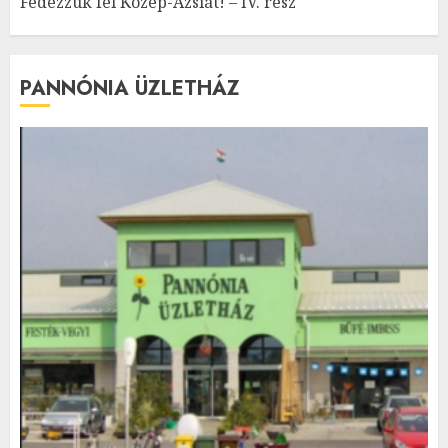
Fedezzük fel Közép-Ázsiát! – IV. rész
PANNÓNIA ÜZLETHÁZ