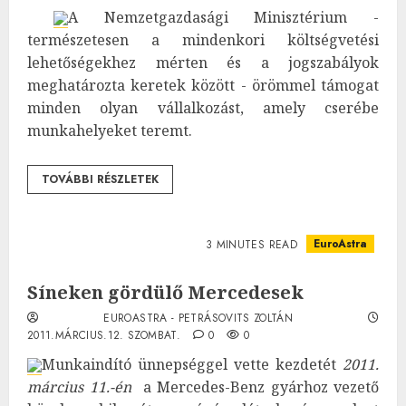
A Nemzetgazdasági Minisztérium -
természetesen a mindenkori költségvetési
lehetőségekhez mérten és a jogszabályok
meghatározta keretek között - örömmel támogat
minden olyan vállalkozást, amely cserébe
munkahelyeket teremt.
TOVÁBBI RÉSZLETEK
EuroAstra
3 MINUTES READ
Síneken gördülő Mercedesek
EUROASTRA - PETRÁSOVITS ZOLTÁN
2011.MÁRCIUS.12. SZOMBAT.
0
0
Munkaindító ünnepséggel vette kezdetét
2011.
március 11.-én
a Mercedes-Benz gyárhoz vezető