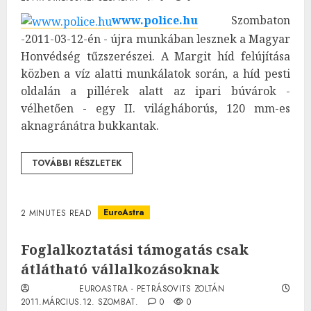
www.police.hu
Szombaton
-2011-03-12-én - újra munkában lesznek a Magyar
Honvédség tűzszerészei. A Margit híd felújítása
közben a víz alatti munkálatok során, a híd pesti
oldalán a pillérek alatt az ipari búvárok -
vélhetően - egy II. világháborús, 120 mm-es
aknagránátra bukkantak.
TOVÁBBI RÉSZLETEK
EuroAstra
2 MINUTES READ
Foglalkoztatási támogatás csak
átlátható vállalkozásoknak
EUROASTRA - PETRÁSOVITS ZOLTÁN
2011.MÁRCIUS.12. SZOMBAT.
0
0