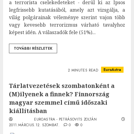
a terrorista cselekedeteket - derül ki az Ipsos
legfrissebb kutatásából, amely azt vizsgálja, a
világ polgárainak véleménye szerint vajon több
vagy kevesebb terrorizmus várható tavalyhoz
képest idén. A válaszadók fele (51%)...
TOVÁBBI RÉSZLETEK
EuroAstra
2 MINUTES READ
Tárlatvezetések szombatonként a
(M)ilyenek a finnek? Finnország
magyar szemmel című időszaki
kiállításban
EUROASTRA - PETRÁSOVITS ZOLTÁN
2011.MÁRCIUS.12. SZOMBAT.
0
0