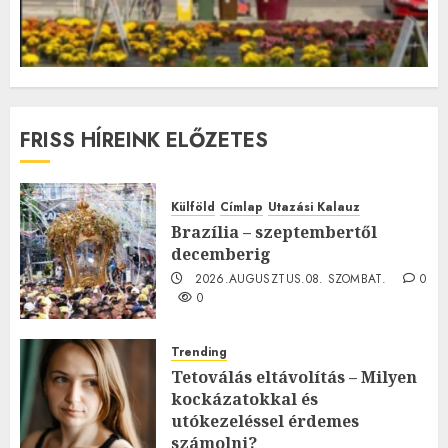
FRISS HÍREINK ELŐZETES
Külföld
Címlap
Utazási Kalauz
Brazília – szeptembertől
decemberig
2026.AUGUSZTUS.08. SZOMBAT.
0
0
Trending
Tetoválás eltávolítás – Milyen
kockázatokkal és
utókezeléssel érdemes
számolni?