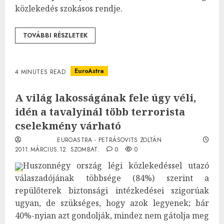
közlekedés szokásos rendje.
TOVÁBBI RÉSZLETEK
EuroAstra
4 MINUTES READ
A világ lakosságának fele úgy véli,
idén a tavalyinál több terrorista
cselekmény várható
EUROASTRA - PETRÁSOVITS ZOLTÁN
2011.MÁRCIUS.12. SZOMBAT.
0
0
Huszonnégy ország légi közlekedéssel utazó
válaszadójának többsége (84%) szerint a
repülőterek biztonsági intézkedései szigorúak
ugyan, de szükséges, hogy azok legyenek; bár
40%-nyian azt gondolják, mindez nem gátolja meg