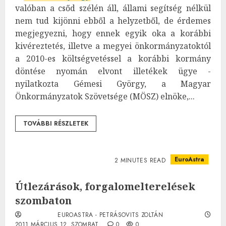
valóban a csőd szélén áll, állami segítség nélkül
nem tud kijönni ebből a helyzetből, de érdemes
megjegyezni, hogy ennek egyik oka a korábbi
kivéreztetés, illetve a megyei önkormányzatoktól
a 2010-es költségvetéssel a korábbi kormány
döntése nyomán elvont illetékek ügye -
nyilatkozta Gémesi György, a Magyar
Önkormányzatok Szövetsége (MÖSZ) elnöke,...
TOVÁBBI RÉSZLETEK
EuroAstra
2 MINUTES READ
Útlezárások, forgalomelterelések
szombaton
EUROASTRA - PETRÁSOVITS ZOLTÁN
2011.MÁRCIUS.12. SZOMBAT.
0
0