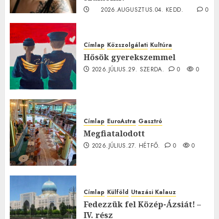
2026.AUGUSZTUS.04. KEDD.
0
0
Címlap
Közszolgálati
Kultúra
Hősök gyerekszemmel
2026.JÚLIUS.29. SZERDA.
0
0
Címlap
EuroAstra
Gasztró
Megfiatalodott
2026.JÚLIUS.27. HÉTFŐ.
0
0
Címlap
Külföld
Utazási Kalauz
Fedezzük fel Közép-Ázsiát! –
IV. rész