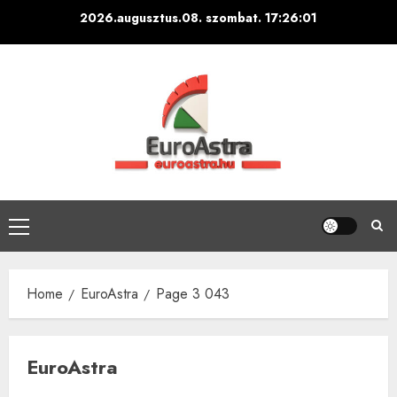
Skip
2026.augusztus.08. szombat.
17:26:02
to
content
Primary
Menu
Home
EuroAstra
Page 3 043
EuroAstra