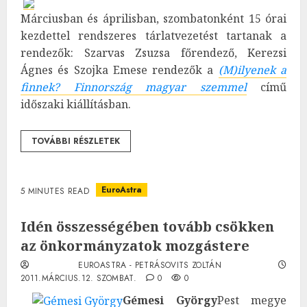
Márciusban és áprilisban, szombatonként 15 órai
kezdettel rendszeres tárlatvezetést tartanak a
rendezők: Szarvas Zsuzsa főrendező, Kerezsi
Ágnes és Szojka Emese rendezők a
(M)ilyenek a
finnek? Finnország magyar szemmel
című
időszaki kiállításban.
TOVÁBBI RÉSZLETEK
EuroAstra
5 MINUTES READ
Idén összességében tovább csökken
az önkormányzatok mozgástere
EUROASTRA - PETRÁSOVITS ZOLTÁN
2011.MÁRCIUS.12. SZOMBAT.
0
0
Gémesi György
Pest megye