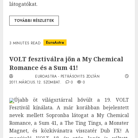
látogatókat.
TOVÁBBI RÉSZLETEK
EuroAstra
3 MINUTES READ
VOLT fesztiválra jön a My Chemical
Romance és a Sum 41!
EUROASTRA - PETRÁSOVITS ZOLTÁN
2011.MÁRCIUS.12. SZOMBAT.
0
0
Újabb öt világsztárral bővült a 19. VOLT
Fesztivál kínálata. A már korábban bejelentett
nevek mellett Sopronba látogat a My Chemical
Romance, a Sum 41, a The Ting Tings, a Monster
Magnet, és közkívánatra visszatér Dub FX! A