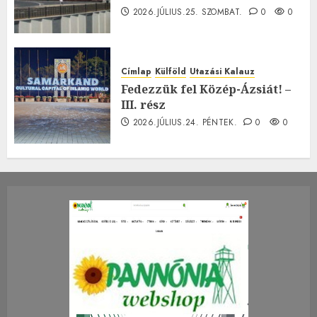
2026.JÚLIUS.25. SZOMBAT.
0
0
Címlap
Külföld
Utazási Kalauz
Fedezzük fel Közép-Ázsiát! –
III. rész
2026.JÚLIUS.24. PÉNTEK.
0
0