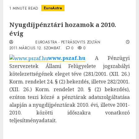
EuroAstra
1 MINUTE READ
Nyugdíjpénztári hozamok a 2010.
évig
EUROASTRA - PETRÁSOVITS ZOLTÁN
2011.MÁRCIUS.12. SZOMBAT.
0
0
www.pszaf.hu
A Pénzügyi
Szervezetek Állami Felügyelete jogszabályi
kötelezettségének eleget téve (281/2001. (XII. 26.)
Korm. rendelet 24. § (2) bekezdés, illetve 282/2001.
(XII. 26.) Korm. rendelet 20. § (2) bekezdés),
ezúton teszi közzé a pénztárak adatszolgáltatása
alapján a nyugdíjpénztárak 2010. évi, illetve 2001-
2010. közötti időszakra vonatkozó
teljesítményadatait.