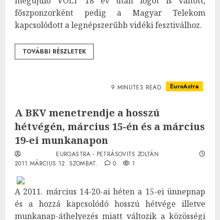
megújuló VOLT 18 év után logót is váltott,
főszponzorként pedig a Magyar Telekom
kapcsolódott a legnépszerűbb vidéki fesztiválhoz.
TOVÁBBI RÉSZLETEK
EuroAstra
9 MINUTES READ
A BKV menetrendje a hosszú
hétvégén, március 15-én és a március
19-ei munkanapon
EUROASTRA - PETRÁSOVITS ZOLTÁN
2011.MÁRCIUS.12. SZOMBAT.
0
1
A 2011. március 14-20-ai héten a 15-ei ünnepnap
és a hozzá kapcsolódó hosszú hétvége illetve
munkanap-áthelyezés miatt változik a közösségi