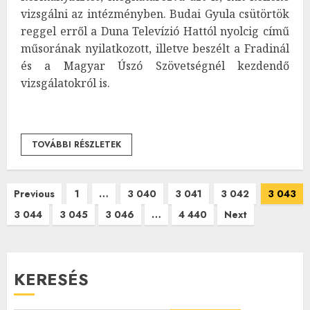
vizsgálni az intézményben. Budai Gyula csütörtök
reggel erről a Duna Televízió Hattól nyolcig című
műsorának nyilatkozott, illetve beszélt a Fradinál
és a Magyar Úszó Szövetségnél kezdendő
vizsgálatokról is.
TOVÁBBI RÉSZLETEK
Bejegyzések
Previous
1
…
3 040
3 041
3 042
3 043
3 044
3 045
3 046
…
4 440
Next
lapozása
KERESÉS