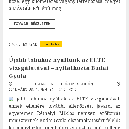
közel egy kilométeres vágány létrehozása, melyet
a MÁVGÉP Kft. épít meg
TOVÁBBI RÉSZLETEK
EuroAstra
5 MINUTES READ
Újabb tabuhoz nyúltunk az ELTE
vizsgálatával – nyilatkozta Budai
Gyula
EUROASTRA - PETRÁSOVITS ZOLTÁN
2011.MÁRCIUS.11. PÉNTEK.
0
0
Újabb tabuhoz nyúltak az ELTE vizsgálatával,
ennek ellenére további ellenőrzést javasol az
egyetemen Réthelyi Miklós nemzeti erőforrás
miniszternek Budai Gyula elszámoltatásért felelős
kormánybiztos, meghatározva azt is, mit kellene