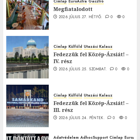
Címlap
EuroAstra
Gasztró
Megfiatalodott
2026.JÚLIUS.27. HÉTFŐ.
0
0
Címlap
Külföld
Utazási Kalauz
Fedezzük fel Közép-Ázsiát! –
IV. rész
2026.JÚLIUS.25. SZOMBAT.
0
0
Címlap
Külföld
Utazási Kalauz
Fedezzük fel Közép-Ázsiát! –
III. rész
2026.JÚLIUS.24. PÉNTEK.
0
0
Adatvédelem
AdhocSupport
Címlap
EuroAst