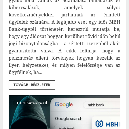
gyakoribbá válnak az adathalász támadások és
kibercsalások, amelyek súlyos
következményekkel járhatnak az érintett
ügyfelek számára. A legújabb eset egy idős MBH
Bank-ügyfél történetén keresztül mutatja be,
hogy egy áldozat hogyan kerülhet rövid időn belül
jogi bizonytalanságba – a sértetti szerepből akár
gyanúsítottá válva. A cikk feltárja, hogy a
pénzmosás elleni törvények hogyan kezelik az
ilyen helyzeteket, és milyen felelőssége van az
ügyfélnek, ha...
TOVÁBBI RÉSZLETEK
10 minutes read