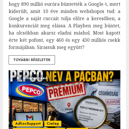
hogy 890 millió euróra büntették a Google-t, mert
kiderült, amit 10 éve minden webshopos tud: a
Google a saját cuccait tolja előre a keresőben, a
konkurenciát meg elássa. A Playben meg büntet,
ha olcsóbban akarsz eladni máshol. Most kapott
érte két pofont, egy 460 és egy 430 milliós csekk
formájában. Sirassuk meg együtt?
TOVÁBBI RÉSZLETEK
20 minutes read
AdhocSupport
Címlap