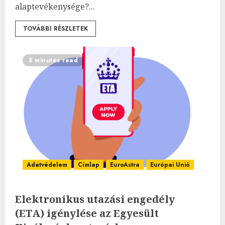
alaptevékenysége?...
TOVÁBBI RÉSZLETEK
5 minutes read
Adatvédelem
Címlap
EuroAstra
Európai Unió
Elektronikus utazási engedély
(ETA) igénylése az Egyesült