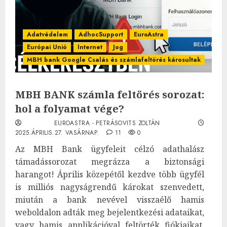
Adatvédelem
AdhocSupport
EuroAstra
Európai Unió
Internet
Jog
MBH bank Google Csalás és számlafeltörés károsultak
MBH BANK számla feltörés sorozat:
hol a folyamat vége?
EUROASTRA - PETRÁSOVITS ZOLTÁN
2025.ÁPRILIS.27. VASÁRNAP.
11
0
Az MBH Bank ügyfeleit célzó adathalász
támadássorozat megrázza a biztonsági
harangot! Április közepétől kezdve több ügyfél
is milliós nagyságrendű károkat szenvedett,
miután a bank nevével visszaélő hamis
weboldalon adták meg bejelentkezési adataikat,
vagy hamis applikációval feltörték fiókjaikat.