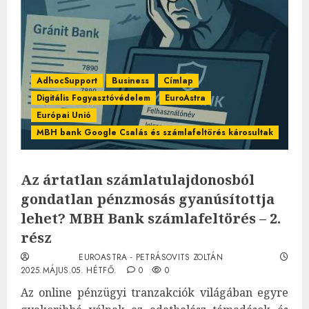
AdhocSupport
Business
Címlap
Digitális Fogyasztóvédelem
EuroAstra
Európai Unió
MBH bank Google Csalás és számlafeltörés károsultak
Az ártatlan számlatulajdonosból
gondatlan pénzmosás gyanúsítottja
lehet? MBH Bank számlafeltörés – 2.
rész
EUROASTRA - PETRÁSOVITS ZOLTÁN
2025.MÁJUS.05. HÉTFŐ.
0
0
Az online pénzügyi tranzakciók világában egyre