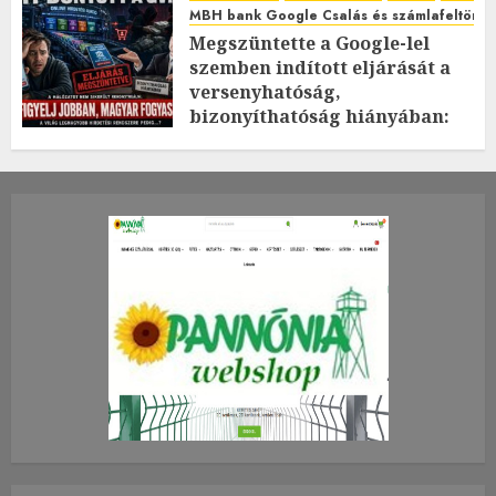
MBH bank Google Csalás és számlafeltörés 
Megszüntette a Google-lel
szemben indított eljárását a
versenyhatóság,
bizonyíthatóság hiányában:
TE mit gondolsz erről?
2026.JÚLIUS.23. CSÜTÖRTÖK.
0
0