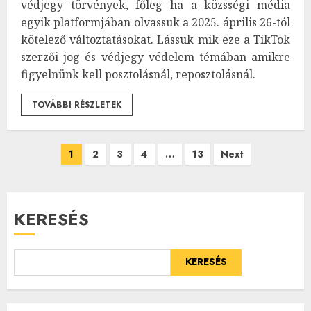
védjegy törvények, főleg ha a közsségi média
egyik platformjában olvassuk a 2025. április 26-tól
kötelező változtatásokat. Lássuk mik eze a TikTok
szerzői jog és védjegy védelem témában amikre
figyelnünk kell posztolásnál, reposztolásnál.
TOVÁBBI RÉSZLETEK
Bejegyzések
1
2
3
4
…
13
Next
lapozása
KERESÉS
KERESÉS