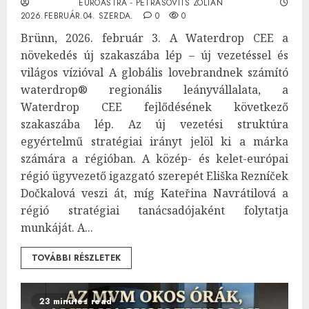
EUROASTRA - PETRÁSOVITS ZOLTÁN
2026.FEBRUÁR.04. SZERDA.
0
0
Brünn, 2026. február 3. A Waterdrop CEE a
növekedés új szakaszába lép – új vezetéssel és
világos vízióval A globális lovebrandnek számító
waterdrop® regionális leányvállalata, a
Waterdrop CEE fejlődésének következő
szakaszába lép. Az új vezetési struktúra
egyértelmű stratégiai irányt jelöl ki a márka
számára a régióban. A közép- és kelet-európai
régió ügyvezető igazgató szerepét Eliška Rezníček
Dočkalová veszi át, míg Kateřina Navrátilová a
régió stratégiai tanácsadójaként folytatja
munkáját. A...
TOVÁBBI RÉSZLETEK
23 minutes read