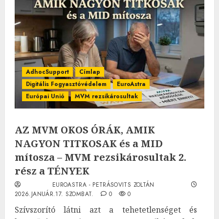
AdhocSupport
Címlap
Digitális Fogyasztóvédelem
EuroAstra
Európai Unió
MVM rezsikárosultak
AZ MVM OKOS ÓRÁK, AMIK
NAGYON TITKOSAK és a MID
mítosza – MVM rezsikárosultak 2.
rész a TÉNYEK
EUROASTRA - PETRÁSOVITS ZOLTÁN
2026.JANUÁR.17. SZOMBAT.
0
0
Szívszorító látni azt a tehetetlenséget és