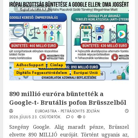
6 minutes read
AdhocSupport
Címlap
Digitális Fogyasztóvédelem
Európai Unió
890 millió euróra büntették a
Google-t- Brutális pofon Brüsszelből
EUROASTRA - PETRÁSOVITS ZOLTÁN
2026.JÚLIUS.23. CSÜTÖRTÖK.
0
0
Szegény Google. Alig maradt pénze, Brüsszel
elvette 890 MILLIÓ euróját. Történt ugyanis az,