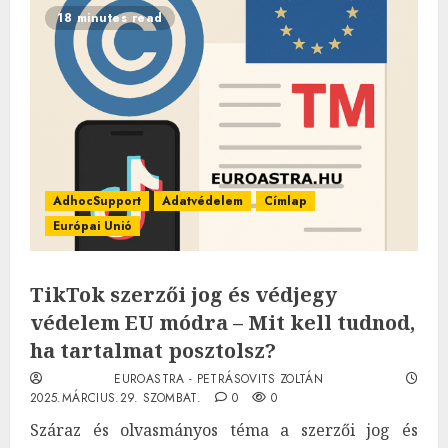
18 minutes read
AdhocSupport
Adatvédelem
Címlap
Európai Unió
TikTok szerzői jog és védjegy
védelem EU módra – Mit kell tudnod,
ha tartalmat posztolsz?
EUROASTRA - PETRÁSOVITS ZOLTÁN
2025.MÁRCIUS.29. SZOMBAT.
0
0
Száraz és olvasmányos téma a szerzői jog és