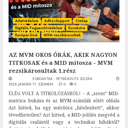
Adatvédelem
AdhocSupport
Címlap
Digitális Fogyasztóvédelem
EuroAstra
Európai Unió
MVM rezsikárosultak
AZ MVM OKOS ÓRÁK, AKIK NAGYON
TITKOSAK és a MID mítosza – MVM
rezsikárosultak 1.rész
EUROASTRA - PETRÁSOVITS ZOLTÁN
2026.JANUÁR.17. SZOMBAT.
0
0
ELÉG VOLT A TITKOLÓZÁSBÓL! – A „szent” MID-
matrica bukása és az MVM-számlák sötét oldala
Azt hitted, ha egy mérőóra „hitelesített”, akkor
tévedhetetlen? Azt hitted, a MID-jelölés megvéd a
digitális csalástól vagy a technikai hibáktól?