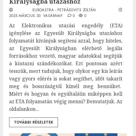
Királyságba utazáshoz
EUROASTRA - PETRÁSOVITS ZOLTÁN
2025.MÁRCIUS.30. VASÁRNAP.
0
0
Az Elektronikus utazási engedély (ETA)
igénylése az Egyesült Királyságba utazáshoz
folyamatát kívánjuk segíteni azzal, hogy hiteles,
az Egyesült Királyságban elérhető legális
forrásokhoz vezető, magyar adatokkal segítjük
a kiutazni szándékozókat. Ezt pontosan azért
tesszük, mert tudujuk, hogy olykor egy kis leírás
vagy gyors elérés is sokat segíthet, időt takarít
meg és bosszúságtól kímél meg bennüket.
Miért és hogyan és egyáltaláűn miképpen kell
az ETA folyamatán végig menni? Bemutatjuk. Az
oldalunkon...
TOVÁBBI RÉSZLETEK