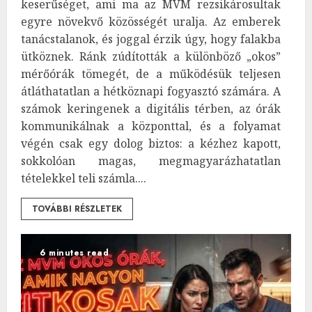
keserűséget, ami ma az MVM rezsikárosultak
egyre növekvő közösségét uralja. Az emberek
tanácstalanok, és joggal érzik úgy, hogy falakba
ütköznek. Ránk zúdították a különböző „okos”
mérőórák tömegét, de a működésük teljesen
átláthatatlan a hétköznapi fogyasztó számára. A
számok keringenek a digitális térben, az órák
kommunikálnak a központtal, és a folyamat
végén csak egy dolog biztos: a kézhez kapott,
sokkolóan magas, megmagyarázhatatlan
tételekkel teli számla....
TOVÁBBI RÉSZLETEK
6 minutes read