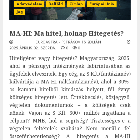
Adatvédelem
Belföld
Címlap
Európai Unió
Jog
MA-HI: Ma hitel, holnap Hitegetés?
EUROASTRA - PETRÁSOVITS ZOLTÁN
2025.ÁPRILIS.02. SZERDA.
0
0
Hitelígéret vagy hitegetés? Magyarország, 2025:
ahol a pénzügyi intézmények labirintusában az
ügyfelek elvesznek. Egy cég, az S Kft.(fantázianév)
kálváriája a MA-HI-nál(fantázianév), ahol a 30%-
os kamatú hitelből kimászás helyett, fél évnyi
költséges hitegetés lett. Értékbecslés, közjegyző,
végtelen dokumentumok – a költségek csak
nőnek. Vajon az S Kft. 600+ milliós ingatlana a
célpont? MNB, hol a segítség? Tisztességes-e a
végtelen feltételek szabása? Nem merül-e fel
összeférhetetlenség? A hitegetés a MA-HI