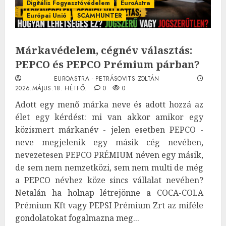
Digitális Fogyasztóvédelem
EuroAstra
Európai Unió
SCAMHUNTER
Márkavédelem, cégnév választás:
PEPCO és PEPCO Prémium párban?
EUROASTRA - PETRÁSOVITS ZOLTÁN
2026.MÁJUS.18. HÉTFŐ.
0
0
Adott egy menő márka neve és adott hozzá az
élet egy kérdést: mi van akkor amikor egy
közismert márkanév - jelen esetben PEPCO -
neve megjelenik egy másik cég nevében,
nevezetesen PEPCO PRÉMIUM néven egy másik,
de sem nem nemzetközi, sem nem multi de még
a PEPCO névhez köze sincs vállalat nevében?
Netalán ha holnap létrejönne a COCA-COLA
Prémium Kft vagy PEPSI Prémium Zrt az miféle
gondolatokat fogalmazna meg...