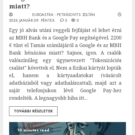
miatt?
EUROASTRA - PETRÁSOVITS ZOLTÁN
2026.JANUÁR.09. PÉNTEK.
5
0
Egy jó alvás utáni reggeli fejfájást el lehet érni
az MBH Bank és a Google Pay segítségével. 2200
€ tűnt el Tamás számlájáról a Google és az MBH
Bank bénázása miatt? Sajnos, igen. A csalók
valószínűleg egy úgynevezett "Tokenizációs
csalást" követtek el. Nem a fizikai kártyát lopták
el, hanem a kártyaadatokat (vásárolt
adatbázisból vagy adathalászattal), majd azt a
saját telefonjukon lévő Google Pay-hez
rendelték. A legnagyobb hiba itt...
TOVÁBBI RÉSZLETEK
10 minutes read