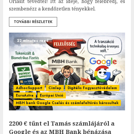
Óriásit tévedtél! Itt az ideje, hogy felébredj, és
szembenézz a kendőzetlen tényekkel.
TOVÁBBI RÉSZLETEK
22 minutes read
AdhocSupport
Címlap
Digitális Fogyasztóvédelem
EuroAstra
Európai Unió
MBH bank Google Csalás és számlafeltörés károsultak
2200 € tűnt el Tamás számlájáról a
Google és az MBH Bank bénázása