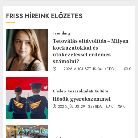
FRISS HÍREINK ELŐZETES
Trending
Tetoválás eltávolítás – Milyen
kockázatokkal és
utókezeléssel érdemes
számolni?
2026.AUGUSZTUS.04. KEDD.
0
0
Címlap
Közszolgálati
Kultúra
Hősök gyerekszemmel
2026.JÚLIUS.29. SZERDA.
0
0