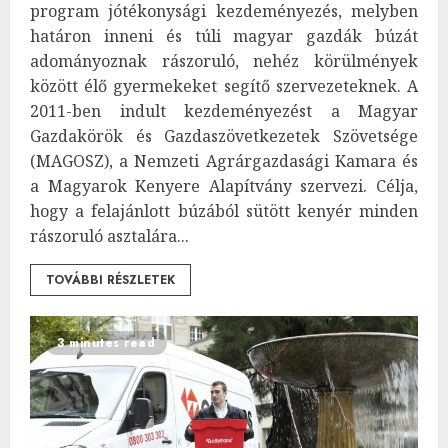
program jótékonysági kezdeményezés, melyben
határon inneni és túli magyar gazdák búzát
adományoznak rászoruló, nehéz körülmények
között élő gyermekeket segítő szervezeteknek. A
2011-ben indult kezdeményezést a Magyar
Gazdakörök és Gazdaszövetkezetek Szövetsége
(MAGOSZ), a Nemzeti Agrárgazdasági Kamara és
a Magyarok Kenyere Alapítvány szervezi. Célja,
hogy a felajánlott búzából sütött kenyér minden
rászoruló asztalára...
TOVÁBBI RÉSZLETEK
3 minutes read