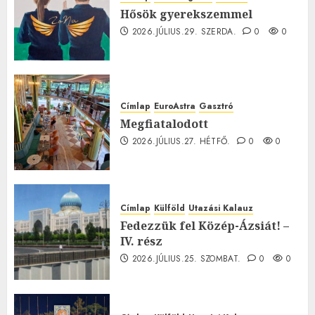
Hősök gyerekszemmel
2026.JÚLIUS.29. SZERDA.
0
0
Címlap
EuroAstra
Gasztró
Megfiatalodott
2026.JÚLIUS.27. HÉTFŐ.
0
0
Címlap
Külföld
Utazási Kalauz
Fedezzük fel Közép-Ázsiát! –
IV. rész
2026.JÚLIUS.25. SZOMBAT.
0
0