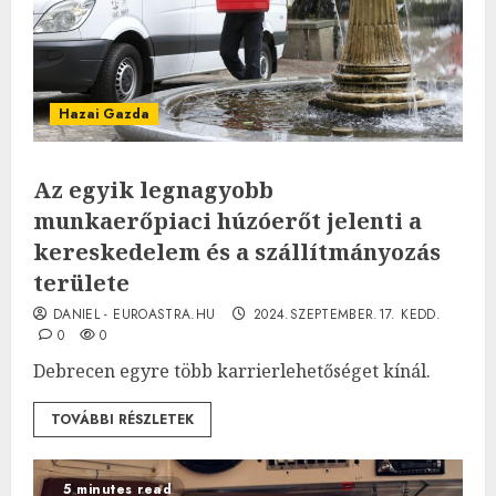
Hazai Gazda
Az egyik legnagyobb
munkaerőpiaci húzóerőt jelenti a
kereskedelem és a szállítmányozás
területe
DANIEL - EUROASTRA.HU
2024.SZEPTEMBER.17. KEDD.
0
0
Debrecen egyre több karrierlehetőséget kínál.
TOVÁBBI RÉSZLETEK
5 minutes read