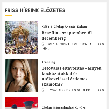
FRISS HÍREINK ELŐZETES
Külföld
Címlap
Utazási Kalauz
Brazília – szeptembertől
decemberig
2026.AUGUSZTUS.08. SZOMBAT.
0
0
Trending
Tetoválás eltávolítás – Milyen
kockázatokkal és
utókezeléssel érdemes
számolni?
2026.AUGUSZTUS.04. KEDD.
0
0
Címlap
Közszolgálati
Kultúra