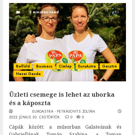
5 minutes read
Belföld
Business
Címlap
EuroAstra
Gasztró
Hazai Gazda
Üzleti csemege is lehet az uborka
és a káposzta
EUROASTRA - PETRÁSOVITS ZOLTÁN
2022.JÚNIUS.30. CSÜTÖRTÖK.
0
0
Cápák között: a műsorban Galateának és
Gabriellának Tomán Szabina, a Toman