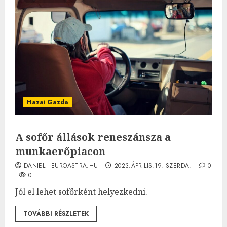
Hazai Gazda
A sofőr állások reneszánsza a
munkaerőpiacon
DANIEL - EUROASTRA.HU
2023.ÁPRILIS.19. SZERDA.
0
0
Jól el lehet sofőrként helyezkedni.
TOVÁBBI RÉSZLETEK