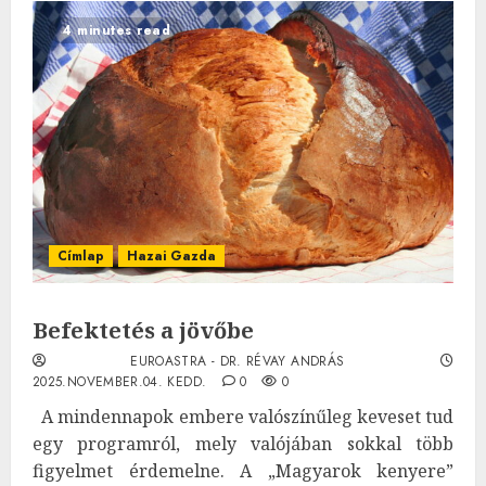
4 minutes read
Címlap
Hazai Gazda
Befektetés a jövőbe
EUROASTRA - DR. RÉVAY ANDRÁS
2025.NOVEMBER.04. KEDD.
0
0
A mindennapok embere valószínűleg keveset tud
egy programról, mely valójában sokkal több
figyelmet érdemelne. A „Magyarok kenyere”