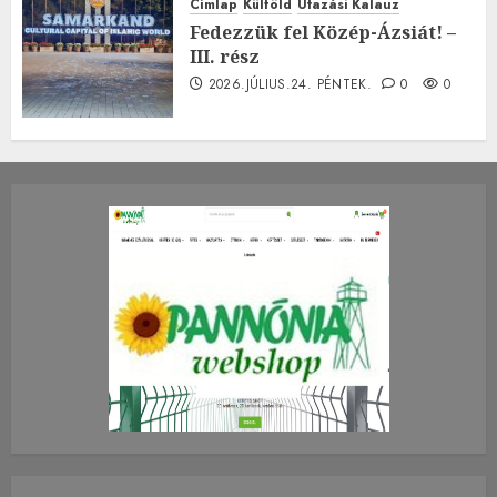
Címlap
Külföld
Utazási Kalauz
Fedezzük fel Közép-Ázsiát! –
III. rész
2026.JÚLIUS.24. PÉNTEK.
0
0