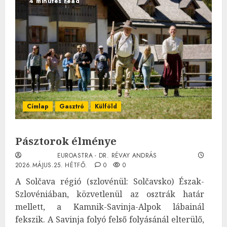
4 minutes read
Címlap
Gasztró
Külföld
Pásztorok élménye
EUROASTRA - DR. RÉVAY ANDRÁS
2026.MÁJUS.25. HÉTFŐ.
0
0
A Solčava régió (szlovénül: Solčavsko) Észak-
Szlovéniában, közvetlenül az osztrák határ
mellett, a Kamnik-Savinja-Alpok lábainál
fekszik. A Savinja folyó felső folyásánál elterülő,