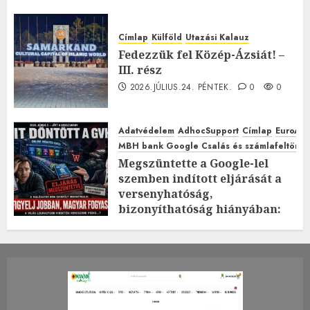
Címlap
Külföld
Utazási Kalauz
Fedezzük fel Közép-Ázsiát! –
III. rész
2026.JÚLIUS.24. PÉNTEK.
0
0
Adatvédelem
AdhocSupport
Címlap
EuroAst
MBH bank Google Csalás és számlafeltörés 
Megszüntette a Google-lel
szemben indított eljárását a
versenyhatóság,
bizonyíthatóság hiányában:
TE mit gondolsz erről?
2026.JÚLIUS.23. CSÜTÖRTÖK.
0
0