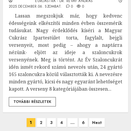
EUROASTRA - DR. RÉVAY ANDRÁS
2025.DECEMBER.06. SZOMBAT.
0
0
Lassan megszokjuk már, hogy kedvenc
édességeink elkészítői minden évben összemérik
tudásukat. Nagy érdeklődés kíséri a Magyar
Cukrász Ipartestület torta, fagylalt, bejgli
versenyeit, most pedig – ahogy a naptárra
nézünk- eljött az ideje a szaloncukrok
versenyének. Meg is történt. Az Év Szaloncukrát
idén ismét rekord számú nevezés után, 24 gyártó
165 szaloncukra közül választották ki. A nevezésre
minden gyártó, kicsi és nagy egyaránt lehetőséget
kapott. A verseny 8 kategóriájában összesen...
TOVÁBBI RÉSZLETEK
Bejegyzések
1
2
3
4
…
6
Next