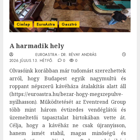
Címlap
EuroAstra
Gasztró
A harmadik hely
EUROASTRA - DR. RÉVAY ANDRÁS
2026.JÚLIUS.13. HÉTFŐ.
0
0
Olvasóink korábban már tudomást szerezhettek
arról, hogy Budapest egyik nagymultú és
roppant népszerű kávéháza átalakítás alatt áll
(https://euroastra.hu/bezar-hogy-megszepulve-
nyilhasson). Működtetését az Eventrend Group
több mint három évtizedes vendéglátói és
üzemeltetői tapasztalat birtokában vette át.
Célja, hogy a kávéház ne csak újranyisson,
hanem ismét stabil, magas minőségű és