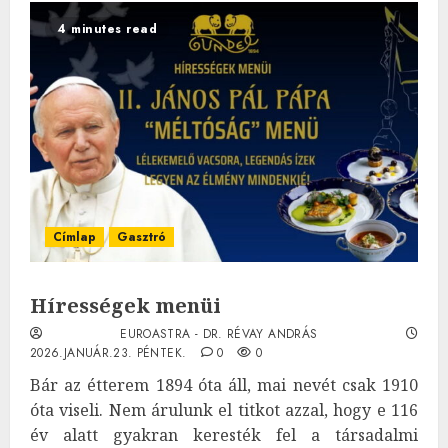
4 minutes read
Címlap
Gasztró
Hírességek menüi
EUROASTRA - DR. RÉVAY ANDRÁS
2026.JANUÁR.23. PÉNTEK.
0
0
Bár az étterem 1894 óta áll, mai nevét csak 1910
óta viseli. Nem árulunk el titkot azzal, hogy e 116
év alatt gyakran keresték fel a társadalmi