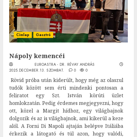
Címlap
Gasztró
Nápoly kemencéi
EUROASTRA - DR. RÉVAY ANDRÁS
2025.DECEMBER.13. SZOMBAT.
0
0
Rövid próba után kiderült, hogy még az olaszul
tudók között sem érti mindenki pontosan a
feliratot egy Szt. István körúti üzlet
homlokzatán. Pedig érdemes megjegyezni, hogy
ott, közel a Margit hídhoz, egy világbajnok
dolgozik és az is világbajnok, ami kikerül a keze
alól. A Forni Di Napoli ajtaján belépve Itáliába
érkezik a látogató és túl azon, hogy valódi,