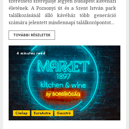
szerethető szereplője legyen Budapest kávéházi
életének. A Pozsonyi út és a Szent István park
találkozásánál álló kávéház több generáció
számára jelentett mindennapi találkozópontot...
TOVÁBBI RÉSZLETEK
4 minutes read
Címlap
EuroAstra
Gasztró