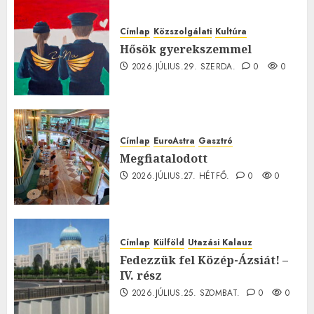
Címlap
Közszolgálati
Kultúra
Hősök gyerekszemmel
2026.JÚLIUS.29. SZERDA.
0
0
Címlap
EuroAstra
Gasztró
Megfiatalodott
2026.JÚLIUS.27. HÉTFŐ.
0
0
Címlap
Külföld
Utazási Kalauz
Fedezzük fel Közép-Ázsiát! –
IV. rész
2026.JÚLIUS.25. SZOMBAT.
0
0