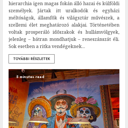
hierarchia igen magas fokán álló hazai és külföldi
személyek. Jártak itt uralkodók és egyházi
méltóságok, államfők és világsztár művészek, a
szellemi élet meghatározó alakjai. Történetében
voltak prosperáló időszakok és hullámvölgyek,
jelenleg – bátran mondhatjuk – reneszánszát éli.
Sok esetben a ritka vendégeknek...
TOVÁBBI RÉSZLETEK
5 minutes read