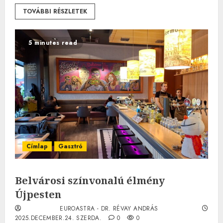
TOVÁBBI RÉSZLETEK
5 minutes read
Címlap
Gasztró
Belvárosi színvonalú élmény
Újpesten
EUROASTRA - DR. RÉVAY ANDRÁS
2025.DECEMBER.24. SZERDA.
0
0