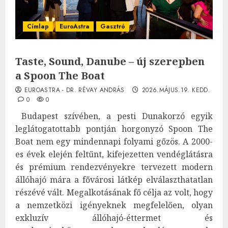
Címlap
EuroAstra
Gasztró
Taste, Sound, Danube – új szerepben
a Spoon The Boat
EUROASTRA - DR. RÉVAY ANDRÁS
2026.MÁJUS.19. KEDD.
0
0
Budapest szívében, a pesti Dunakorzó egyik
leglátogatottabb pontján horgonyzó Spoon The
Boat nem egy mindennapi folyami gőzös. A 2000-
es évek elején feltűnt, kifejezetten vendéglátásra
és prémium rendezvényekre tervezett modern
állóhajó mára a fővárosi látkép elválaszthatatlan
részévé vált. Megalkotásának fő célja az volt, hogy
a nemzetközi igényeknek megfelelően, olyan
exkluzív állóhajó-éttermet és