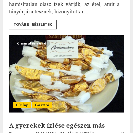
hamisítatlan olasz ízek várják, az étel, amit a
tányérjára tesznek, bizonyítottan...
TOVÁBBI RÉSZLETEK
6 minutes read
Címlap
Gasztró
A gyerekek ízlése egészen más