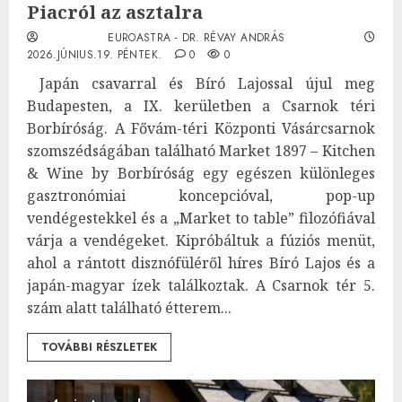
Piacról az asztalra
EUROASTRA - DR. RÉVAY ANDRÁS
2026.JÚNIUS.19. PÉNTEK.
0
0
Japán csavarral és Bíró Lajossal újul meg
Budapesten, a IX. kerületben a Csarnok téri
Borbíróság. A Fővám-téri Központi Vásárcsarnok
szomszédságában található Market 1897 – Kitchen
& Wine by Borbíróság egy egészen különleges
gasztronómiai koncepcióval, pop-up
vendégestekkel és a „Market to table” filozófiával
várja a vendégeket. Kipróbáltuk a fúziós menüt,
ahol a rántott disznófüléről híres Bíró Lajos és a
japán-magyar ízek találkoztak. A Csarnok tér 5.
szám alatt található étterem...
TOVÁBBI RÉSZLETEK