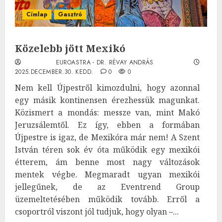
Címlap
Gasztró
Közelebb jött Mexikó
EUROASTRA - DR. RÉVAY ANDRÁS
2025.DECEMBER.30. KEDD.
0
0
Nem kell Újpestről kimozdulni, hogy azonnal
egy másik kontinensen érezhessük magunkat.
Közismert a mondás: messze van, mint Makó
Jeruzsálemtől. Ez így, ebben a formában
Újpestre is igaz, de Mexikóra már nem! A Szent
István téren sok év óta működik egy mexikói
étterem, ám benne most nagy változások
mentek végbe. Megmaradt ugyan mexikói
jellegűnek, de az Eventrend Group
üzemeltetésében működik tovább. Erről a
csoportról viszont jól tudjuk, hogy olyan –...