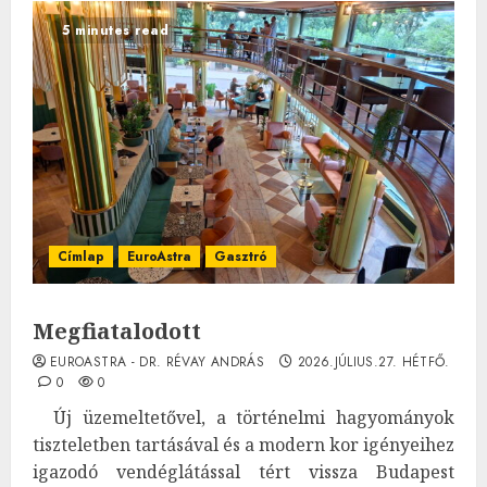
5 minutes read
Címlap
EuroAstra
Gasztró
Megfiatalodott
EUROASTRA - DR. RÉVAY ANDRÁS
2026.JÚLIUS.27. HÉTFŐ.
0
0
Új üzemeltetővel, a történelmi hagyományok
tiszteletben tartásával és a modern kor igényeihez
igazodó vendéglátással tért vissza Budapest