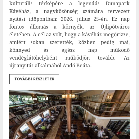
kulturális térképére a legendás Dunapark
Kávéház, a nagyközönség számára tervezett
nyitási időpontban: 2026. július 25-én. Ez nap
fontos állomás a környék, az Újlipótváros
életében. A cél az volt, hogy a kávéház megőrizze,
amiért sokan szerették, közben pedig mai,
könnyed és egész nap működő
vendéglátóhelyként működjön tovább. Az
újranyitás alkalmából Andó Beáta...
TOVÁBBI RÉSZLETEK
7 minutes read