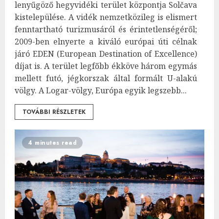
lenyűgöző hegyvidéki terület központja Solčava
kistelepülése. A vidék nemzetközileg is elismert
fenntartható turizmusáról és érintetlenségéről;
2009-ben elnyerte a kiváló európai úti célnak
járó EDEN (European Destination of Excellence)
díjat is. A terület legfőbb ékköve három egymás
mellett futó, jégkorszak által formált U-alakú
völgy. A Logar-völgy, Európa egyik legszebb...
TOVÁBBI RÉSZLETEK
4 minutes read