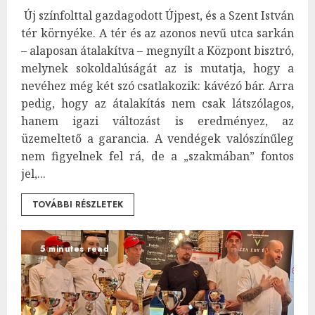
Új színfolttal gazdagodott Újpest, és a Szent István
tér környéke. A tér és az azonos nevű utca sarkán
– alaposan átalakítva – megnyílt a Központ bisztró,
melynek sokoldalúságát az is mutatja, hogy a
nevéhez még két szó csatlakozik: kávézó bár. Arra
pedig, hogy az átalakítás nem csak látszólagos,
hanem igazi változást is eredményez, az
üzemeltető a garancia. A vendégek valószínűleg
nem figyelnek fel rá, de a „szakmában” fontos
jel,...
TOVÁBBI RÉSZLETEK
5 minutes read