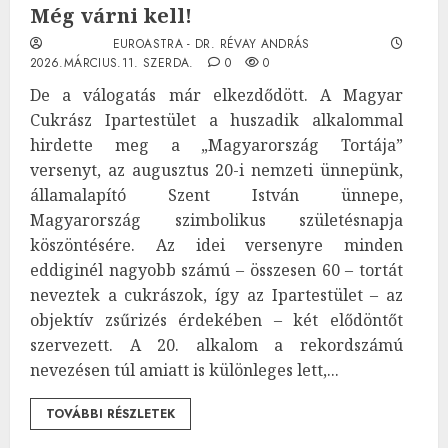
Még várni kell!
EUROASTRA - DR. RÉVAY ANDRÁS
2026.MÁRCIUS.11. SZERDA.
0
0
De a válogatás már elkezdődött. A Magyar
Cukrász Ipartestület a huszadik alkalommal
hirdette meg a „Magyarország Tortája”
versenyt, az augusztus 20-i nemzeti ünnepünk,
államalapító Szent István ünnepe,
Magyarország szimbolikus születésnapja
köszöntésére. Az idei versenyre minden
eddiginél nagyobb számú – összesen 60 – tortát
neveztek a cukrászok, így az Ipartestület – az
objektív zsűrizés érdekében – két elődöntőt
szervezett. A 20. alkalom a rekordszámú
nevezésen túl amiatt is különleges lett,...
TOVÁBBI RÉSZLETEK