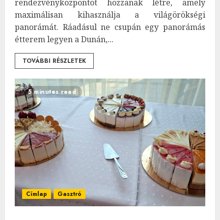
rendezvényközpontot hozzanak létre, amely
maximálisan kihasználja a világörökségi
panorámát. Ráadásul ne csupán egy panorámás
étterem legyen a Dunán,...
TOVÁBBI RÉSZLETEK
5 minutes read
Címlap
Gasztró