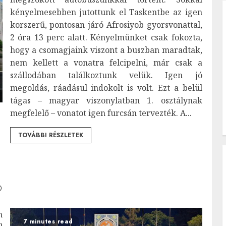
kényelmesebben jutottunk el Taskentbe az igen
korszerű, pontosan járó Afrosiyob gyorsvonattal,
2 óra 13 perc alatt. Kényelmünket csak fokozta,
hogy a csomagjaink viszont a buszban maradtak,
nem kellett a vonatra felcipelni, már csak a
szállodában találkoztunk velük. Igen jó
megoldás, ráadásul indokolt is volt. Ezt a belül
tágas – magyar viszonylatban 1. osztálynak
megfelelő – vonatot igen furcsán tervezték. A...
TOVÁBBI RÉSZLETEK
n
7 minutes read