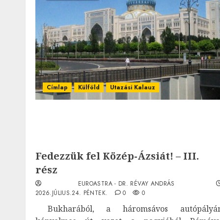
Címlap
Külföld
Utazási Kalauz
Fedezzük fel Közép-Ázsiát! – III.
rész
EUROASTRA - DR. RÉVAY ANDRÁS
2026.JÚLIUS.24. PÉNTEK.
0
0
Bukharából, a háromsávos autópályá