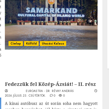
l
z
y
t
s
.
n
.
Címlap
Külföld
Utazási Kalauz
a
ő
Fedezzük fel Közép-Ázsiát! – II. rész
EUROASTRA - DR. RÉVAY ANDRÁS
2026.JÚLIUS.23. CSÜTÖRTÖK.
0
0
A kínai autóbusz az út során soha nem hagyott