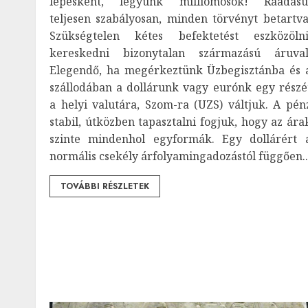
lépésként, legyünk milliomosok! Ráadásu
teljesen szabályosan, minden törvényt betartva
Szükségtelen kétes befektetést eszközölni
kereskedni bizonytalan származású áruval
Elegendő, ha megérkeztünk Üzbegisztánba és 
szállodában a dollárunk vagy eurónk egy részé
a helyi valutára, Szom-ra (UZS) váltjuk. A pén
stabil, útközben tapasztalni fogjuk, hogy az ára
szinte mindenhol egyformák. Egy dollárért 
normális csekély árfolyamingadozástól függően..
TOVÁBBI RÉSZLETEK