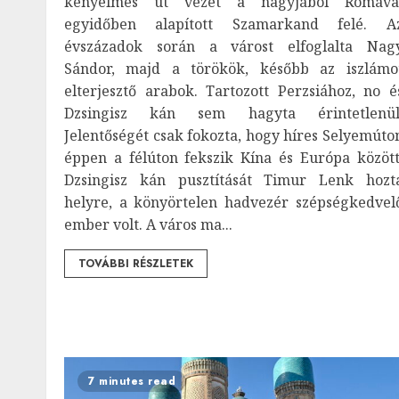
kényelmes út vezet a nagyjából Rómáva
egyidőben alapított Szamarkand felé. A
évszázadok során a várost elfoglalta Nag
Sándor, majd a törökök, később az iszlámo
elterjesztő arabok. Tartozott Perzsiához, no é
Dzsingisz kán sem hagyta érintetlenül
Jelentőségét csak fokozta, hogy híres Selyemúto
éppen a félúton fekszik Kína és Európa között
Dzsingisz kán pusztítását Timur Lenk hozt
helyre, a könyörtelen hadvezér szépségkedvel
ember volt. A város ma...
TOVÁBBI RÉSZLETEK
7 minutes read