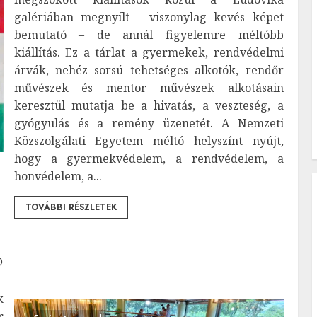
galériában megnyílt – viszonylag kevés képet
bemutató – de annál figyelemre méltóbb
kiállítás. Ez a tárlat a gyermekek, rendvédelmi
árvák, nehéz sorsú tehetséges alkotók, rendőr
művészek és mentor művészek alkotásain
keresztül mutatja be a hivatás, a veszteség, a
gyógyulás és a remény üzenetét. A Nemzeti
Közszolgálati Egyetem méltó helyszínt nyújt,
hogy a gyermekvédelem, a rendvédelem, a
honvédelem, a...
TOVÁBBI RÉSZLETEK
k
r