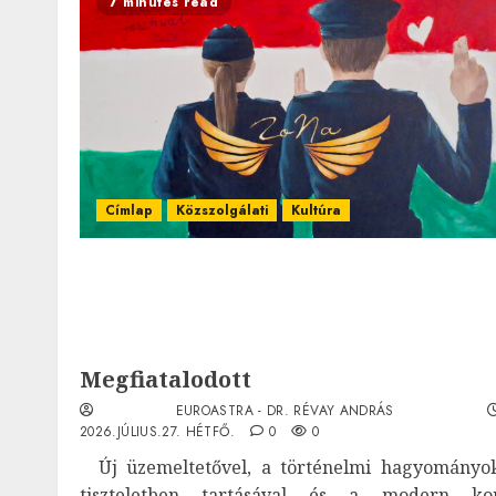
7 minutes read
Címlap
Közszolgálati
Kultúra
Megfiatalodott
EUROASTRA - DR. RÉVAY ANDRÁS
2026.JÚLIUS.27. HÉTFŐ.
0
0
Új üzemeltetővel, a történelmi hagyományo
tiszteletben tartásával és a modern ko