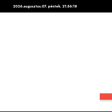
Skip
2026.augusztus.07. péntek.
21:56:19
to
content