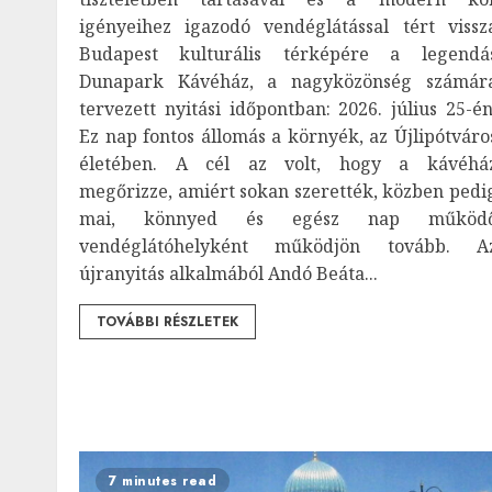
igényeihez igazodó vendéglátással tért vissz
Budapest kulturális térképére a legendá
Dunapark Kávéház, a nagyközönség számár
tervezett nyitási időpontban: 2026. július 25-én
Ez nap fontos állomás a környék, az Újlipótváro
életében. A cél az volt, hogy a kávéhá
megőrizze, amiért sokan szerették, közben pedi
mai, könnyed és egész nap működ
vendéglátóhelyként működjön tovább. A
újranyitás alkalmából Andó Beáta...
TOVÁBBI RÉSZLETEK
7 minutes read