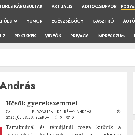
TÖRÉS KÁROSULTAK
AKTUÁLIS
ADHOC.SUPPORT
FOGYA
LFÖLD
HUMOR
EGÉSZSÉGÜGY
GASZTRÓ
AUT
AUZ
PR-CIKKEK
VIDEÓK
PRIVACY
IMPRESSZUM
 András
Hősök gyerekszemmel
EUROASTRA - DR. RÉVAY ANDRÁS
2026.JÚLIUS.29. SZERDA.
0
0
Tartalmánál és témájánál fogva kitűnik a
megszokott kiállítások közül a Ludovika