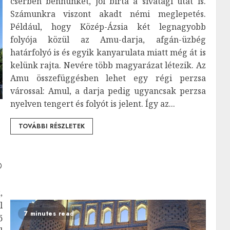
cserben bennünket, jól bírta a sivatagi utat is.
Számunkra viszont akadt némi meglepetés.
Például, hogy Közép-Ázsia két legnagyobb
folyója közül az Amu-darja, afgán-üzbég
határfolyó is és egyik kanyarulata miatt még át is
kelünk rajta. Nevére több magyarázat létezik. Az
Amu összefüggésben lehet egy régi perzsa
várossal: Amul, a darja pedig ugyancsak perzsa
nyelven tengert és folyót is jelent. Így az...
TOVÁBBI RÉSZLETEK
,
l
7 minutes read
ő