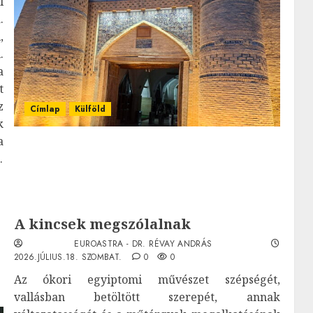
l
.
,
.
a
t
z
Címlap
Külföld
k
a
.
A kincsek megszólalnak
EUROASTRA - DR. RÉVAY ANDRÁS
2026.JÚLIUS.18. SZOMBAT.
0
0
Az ókori egyiptomi művészet szépségét,
vallásban betöltött szerepét, annak