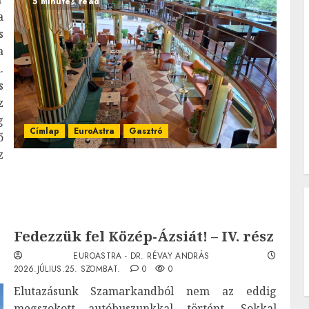
5 minutes read
a
s
a
.
s
z
g
Címlap
EuroAstra
Gasztró
ő
z
Fedezzük fel Közép-Ázsiát! – IV. rész
EUROASTRA - DR. RÉVAY ANDRÁS
2026.JÚLIUS.25. SZOMBAT.
0
0
Elutazásunk Szamarkandból nem az eddig
megszokott autóbuszunkkal történt. Sokkal