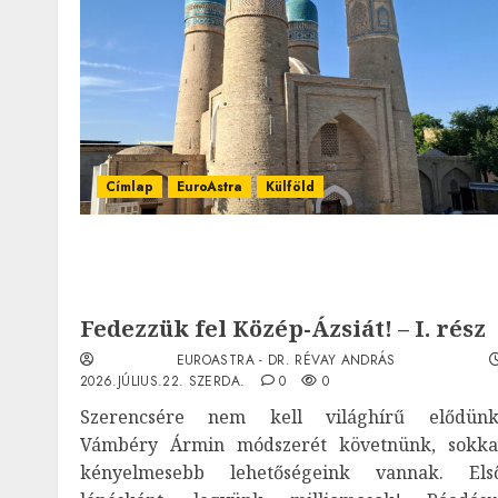
Címlap
EuroAstra
Külföld
Fedezzük fel Közép-Ázsiát! – I. rész
EUROASTRA - DR. RÉVAY ANDRÁS
2026.JÚLIUS.22. SZERDA.
0
0
Szerencsére nem kell világhírű elődünk
Vámbéry Ármin módszerét követnünk, sokka
kényelmesebb lehetőségeink vannak. Els