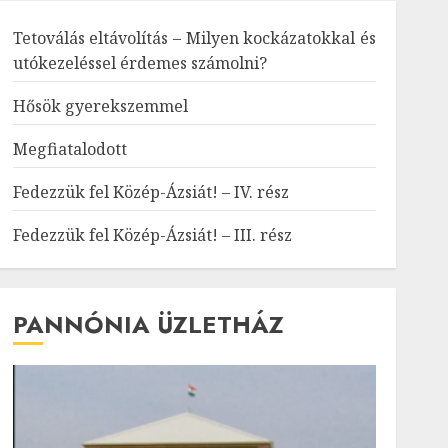
Tetoválás eltávolítás – Milyen kockázatokkal és
utókezeléssel érdemes számolni?
Hősök gyerekszemmel
Megfiatalodott
Fedezzük fel Közép-Ázsiát! – IV. rész
Fedezzük fel Közép-Ázsiát! – III. rész
PANNÓNIA ÜZLETHÁZ