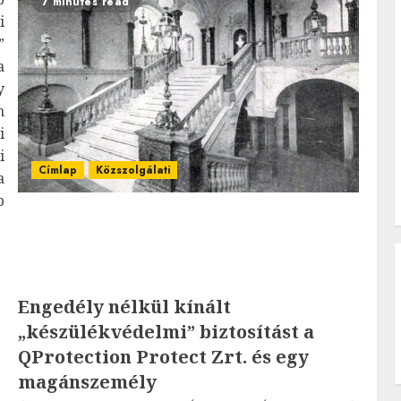
7 minutes read
i
”
a
y
n
i
i
Címlap
Közszolgálati
a
b
Engedély nélkül kínált
„készülékvédelmi” biztosítást a
QProtection Protect Zrt. és egy
magánszemély