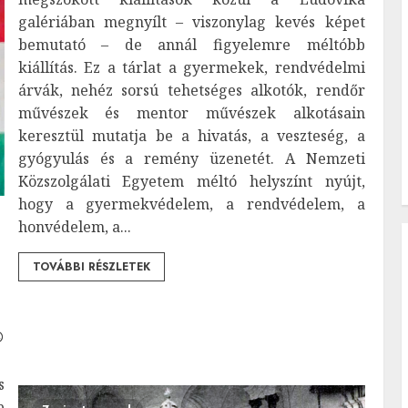
galériában megnyílt – viszonylag kevés képet
bemutató – de annál figyelemre méltóbb
kiállítás. Ez a tárlat a gyermekek, rendvédelmi
árvák, nehéz sorsú tehetséges alkotók, rendőr
művészek és mentor művészek alkotásain
keresztül mutatja be a hivatás, a veszteség, a
gyógyulás és a remény üzenetét. A Nemzeti
Közszolgálati Egyetem méltó helyszínt nyújt,
hogy a gyermekvédelem, a rendvédelem, a
honvédelem, a...
TOVÁBBI RÉSZLETEK
s
p