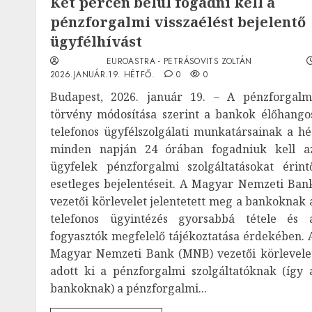
Két percen belül fogadni kell a
pénzforgalmi visszaélést bejelentő
ügyfélhívást
EUROASTRA - PETRÁSOVITS ZOLTÁN
2026.JANUÁR.19. HÉTFŐ.
0
0
Budapest, 2026. január 19. – A pénzforgalm
törvény módosítása szerint a bankok élőhango
telefonos ügyfélszolgálati munkatársainak a hé
minden napján 24 órában fogadniuk kell a
ügyfelek pénzforgalmi szolgáltatásokat érint
esetleges bejelentéseit. A Magyar Nemzeti Ban
vezetői körlevelet jelentetett meg a bankoknak 
telefonos ügyintézés gyorsabbá tétele és 
fogyasztók megfelelő tájékoztatása érdekében. 
Magyar Nemzeti Bank (MNB) vezetői körlevele
adott ki a pénzforgalmi szolgáltatóknak (így 
bankoknak) a pénzforgalmi...