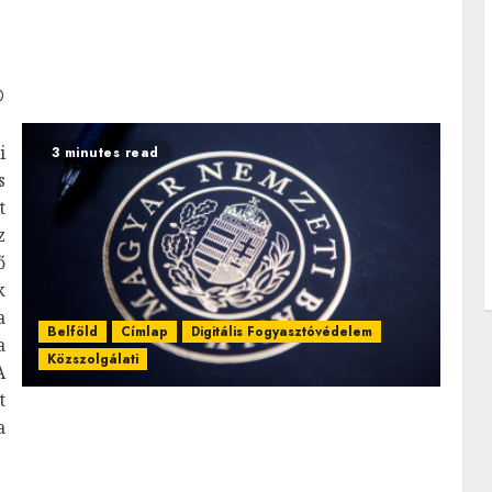
i
3 minutes read
s
t
z
ő
k
a
Belföld
Címlap
Digitális Fogyasztóvédelem
a
Közszolgálati
A
t
a