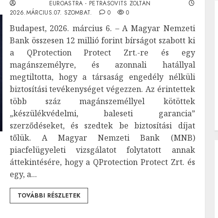
EUROASTRA - PETRÁSOVITS ZOLTÁN
2026.MÁRCIUS.07. SZOMBAT.
0
0
Budapest, 2026. március 6. – A Magyar Nemzeti
Bank összesen 12 millió forint bírságot szabott ki
a QProtection Protect Zrt.-re és egy
magánszemélyre, és azonnali hatállyal
megtiltotta, hogy a társaság engedély nélküli
biztosítási tevékenységet végezzen. Az érintettek
több száz magánszeméllyel kötöttek
„készülékvédelmi, baleseti garancia”
szerződéseket, és szedtek be biztosítási díjat
tőlük. A Magyar Nemzeti Bank (MNB)
piacfelügyeleti vizsgálatot folytatott annak
áttekintésére, hogy a QProtection Protect Zrt. és
egy, a...
TOVÁBBI RÉSZLETEK