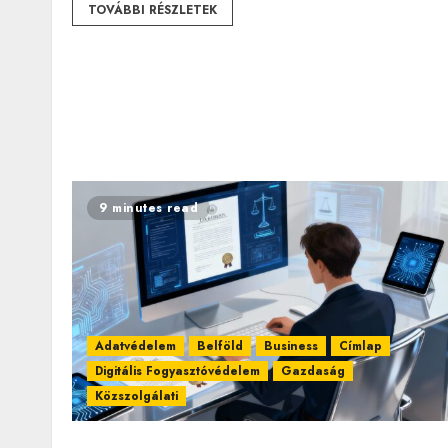
TOVÁBBI RÉSZLETEK
9 minutes read
Adatvédelem
Belföld
Business
Címlap
Digitális Fogyasztóvédelem
Gazdaság
Közszolgálati