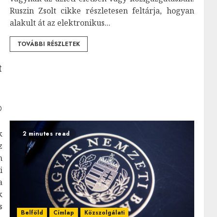
Ruszin Zsolt cikke részletesen feltárja, hogyan
alakult át az elektronikus...
TOVÁBBI RÉSZLETEK
t
k
2 minutes read
z
n
i
a
k
s
Belföld
Címlap
Közszolgálati