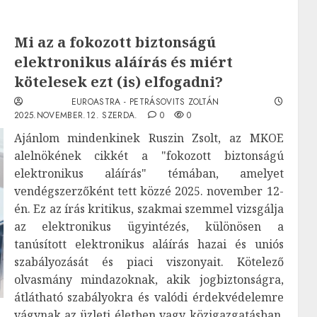
Mi az a fokozott biztonságú
elektronikus aláírás és miért
kötelesek ezt (is) elfogadni?
EUROASTRA - PETRÁSOVITS ZOLTÁN
2025.NOVEMBER.12. SZERDA.
0
0
Ajánlom mindenkinek Ruszin Zsolt, az MKOE
alelnökének cikkét a "fokozott biztonságú
elektronikus aláírás" témában, amelyet
vendégszerzőként tett közzé 2025. november 12-
én. Ez az írás kritikus, szakmai szemmel vizsgálja
az elektronikus ügyintézés, különösen a
tanúsított elektronikus aláírás hazai és uniós
szabályozását és piaci viszonyait. Kötelező
olvasmány mindazoknak, akik jogbiztonságra,
átlátható szabályokra és valódi érdekvédelemre
vágynak az üzleti életben vagy közigazgatásban.