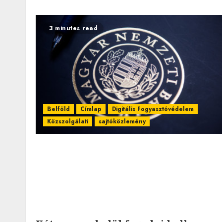
3 minutes read
Belföld
Címlap
Digitális Fogyasztóvédelem
Közszolgálati
sajtóközlemény