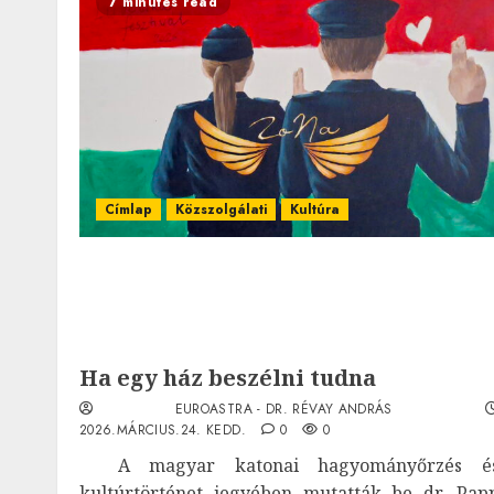
7 minutes read
Címlap
Közszolgálati
Kultúra
Ha egy ház beszélni tudna
EUROASTRA - DR. RÉVAY ANDRÁS
2026.MÁRCIUS.24. KEDD.
0
0
A magyar katonai hagyományőrzés é
kultúrtörténet jegyében mutatták be dr. Pap