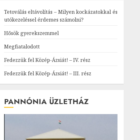
Tetoválás eltávolítás – Milyen kockázatokkal és
utókezeléssel érdemes számolni?
Hősök gyerekszemmel
Megfiatalodott
Fedezzük fel Közép-Ázsiát! – IV. rész
Fedezzük fel Közép-Ázsiát! – III. rész
PANNÓNIA ÜZLETHÁZ