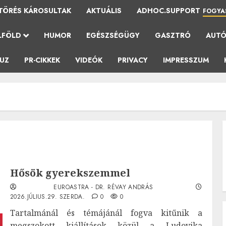
TÖRÉS KÁROSULTAK
AKTUÁLIS
ADHOC.SUPPORT
FOGYA
LFÖLD
HUMOR
EGÉSZSÉGÜGY
GASZTRÓ
AUT
AUZ
PR-CIKKEK
VIDEÓK
PRIVACY
IMPRESSZUM
Hősök gyerekszemmel
EUROASTRA - DR. RÉVAY ANDRÁS
2026.JÚLIUS.29. SZERDA.
0
0
Tartalmánál és témájánál fogva kitűnik a
megszokott kiállítások közül a Ludovika