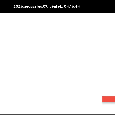
Skip
2026.augusztus.07. péntek.
04:16:45
to
content