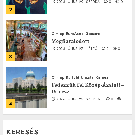
2026.JÚLIUS.29. SZERDA.
0
0
2
Címlap
EuroAstra
Gasztró
Megfiatalodott
2026.JÚLIUS.27. HÉTFŐ.
0
0
3
Címlap
Külföld
Utazási Kalauz
Fedezzük fel Közép-Ázsiát! –
IV. rész
2026.JÚLIUS.25. SZOMBAT.
0
0
4
KERESÉS