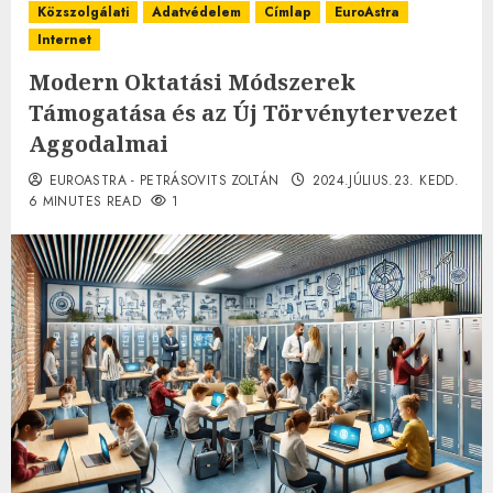
Közszolgálati
Adatvédelem
Címlap
EuroAstra
Internet
Modern Oktatási Módszerek
Támogatása és az Új Törvénytervezet
Aggodalmai
EUROASTRA - PETRÁSOVITS ZOLTÁN
2024.JÚLIUS.23. KEDD.
6 MINUTES READ
1