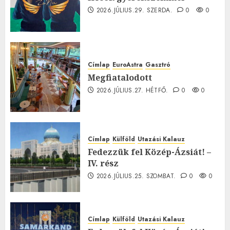
2026.JÚLIUS.29. SZERDA.
0
0
Címlap
EuroAstra
Gasztró
Megfiatalodott
2026.JÚLIUS.27. HÉTFŐ.
0
0
Címlap
Külföld
Utazási Kalauz
Fedezzük fel Közép-Ázsiát! –
IV. rész
2026.JÚLIUS.25. SZOMBAT.
0
0
Címlap
Külföld
Utazási Kalauz