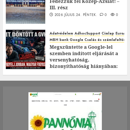
Fedezzük fel Közép-Ázsiát! –
III. rész
2026.JÚLIUS.24. PÉNTEK.
0
0
Adatvédelem
AdhocSupport
Címlap
EuroAst
MBH bank Google Csalás és számlafeltörés 
Megszüntette a Google-lel
szemben indított eljárását a
versenyhatóság,
bizonyíthatóság hiányában:
TE mit gondolsz erről?
2026.JÚLIUS.23. CSÜTÖRTÖK.
0
0