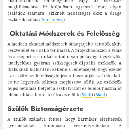
akkumulátorok felmelegedése vagy az eszközök
meghibásodása. Ez különösen aggasztó lehet olyan
családok számára, akiknek nehézséget okoz a drága
eszközök pótlása​
(
euronews
)
​.
Oktatási Módszerek és Felelősség
A modern oktatási módszerek támogatják a tanulók aktív
részvételét és önálló tanulását. A projektmódszer, a viták
és a csoportos munkák mind olyan pedagógiai eszközök,
amelyekhez gyakran szükségesek digitális eszközök. A
diákoknak biztosítani kellene a lehetőséget, hogy ezeket
az eszközöket felelősségteljesen használják az órák alatt,
és ne legyenek teljesen megfosztva tőlük. Az eszközök
teljes betiltása helyett a szabályozott és felelős használat
előmozdítása lenne a célravezetőbb​
(
Skoll
)
(
Skoll
)
​.
Szülők Biztonságérzete
A szülők számára fontos, hogy bármikor elérhessék
gyermekeiket, különösen vészhelyzetekben. A