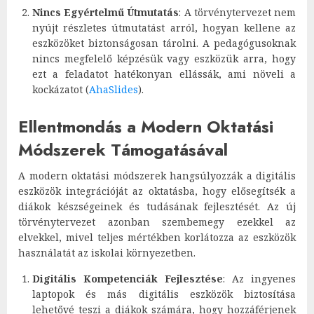
Nincs Egyértelmű Útmutatás
: A törvénytervezet nem
nyújt részletes útmutatást arról, hogyan kellene az
eszközöket biztonságosan tárolni. A pedagógusoknak
nincs megfelelő képzésük vagy eszközük arra, hogy
ezt a feladatot hatékonyan ellássák, ami növeli a
kockázatot​
(
AhaSlides
)
​.
Ellentmondás a Modern Oktatási
Módszerek Támogatásával
A modern oktatási módszerek hangsúlyozzák a digitális
eszközök integrációját az oktatásba, hogy elősegítsék a
diákok készségeinek és tudásának fejlesztését. Az új
törvénytervezet azonban szembemegy ezekkel az
elvekkel, mivel teljes mértékben korlátozza az eszközök
használatát az iskolai környezetben.
Digitális Kompetenciák Fejlesztése
: Az ingyenes
laptopok és más digitális eszközök biztosítása
lehetővé teszi a diákok számára, hogy hozzáférjenek