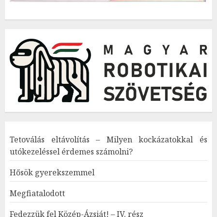
Tetoválás eltávolítás – Milyen kockázatokkal és
utókezeléssel érdemes számolni?
Hősök gyerekszemmel
Megfiatalodott
Fedezzük fel Közép-Ázsiát! – IV. rész