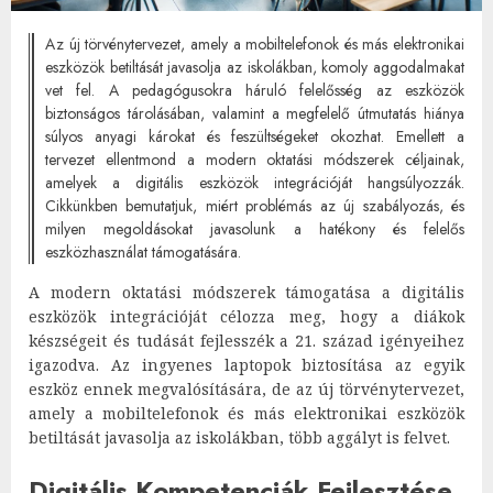
Az új törvénytervezet, amely a mobiltelefonok és más elektronikai
eszközök betiltását javasolja az iskolákban, komoly aggodalmakat
vet fel. A pedagógusokra háruló felelősség az eszközök
biztonságos tárolásában, valamint a megfelelő útmutatás hiánya
súlyos anyagi károkat és feszültségeket okozhat. Emellett a
tervezet ellentmond a modern oktatási módszerek céljainak,
amelyek a digitális eszközök integrációját hangsúlyozzák.
Cikkünkben bemutatjuk, miért problémás az új szabályozás, és
milyen megoldásokat javasolunk a hatékony és felelős
eszközhasználat támogatására.
A modern oktatási módszerek támogatása a digitális
eszközök integrációját célozza meg, hogy a diákok
készségeit és tudását fejlesszék a 21. század igényeihez
igazodva. Az ingyenes laptopok biztosítása az egyik
eszköz ennek megvalósítására, de az új törvénytervezet,
amely a mobiltelefonok és más elektronikai eszközök
betiltását javasolja az iskolákban, több aggályt is felvet.
Digitális Kompetenciák Fejlesztése