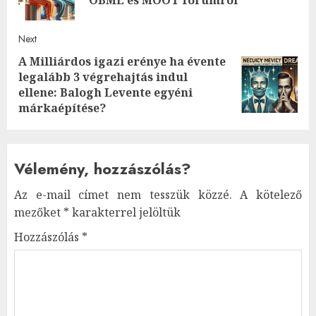
OBME és MOOT fórumról
post
Next
A Milliárdos igazi erénye ha évente
legalább 3 végrehajtás indul
Next
ellene: Balogh Levente egyéni
post:
márkaépítése?
Vélemény, hozzászólás?
Az e-mail címet nem tesszük közzé.
A kötelező
mezőket
*
karakterrel jelöltük
Hozzászólás
*