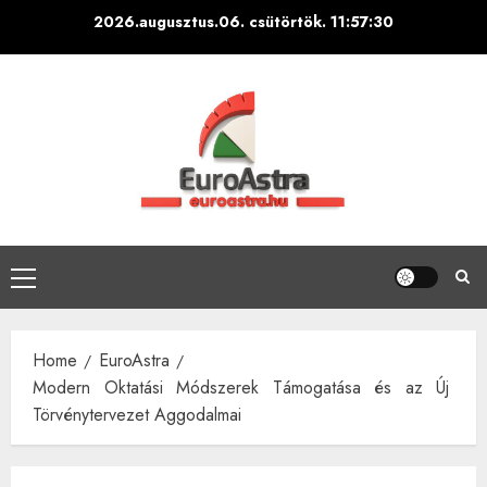
Skip
2026.augusztus.06. csütörtök.
11:57:31
to
content
Primary
Menu
Home
EuroAstra
Modern Oktatási Módszerek Támogatása és az Új
Törvénytervezet Aggodalmai