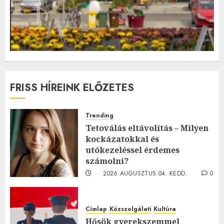
FRISS HÍREINK ELŐZETES
Trending
Tetoválás eltávolítás – Milyen
kockázatokkal és
utókezeléssel érdemes
számolni?
2026.AUGUSZTUS.04. KEDD.
0
0
Címlap
Közszolgálati
Kultúra
Hősök gyerekszemmel