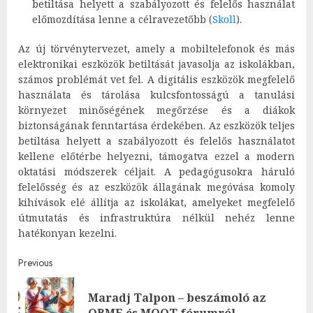
betiltása helyett a szabályozott és felelős használat
előmozdítása lenne a célravezetőbb​
(
Skoll
)
​.
Az új törvénytervezet, amely a mobiltelefonok és más
elektronikai eszközök betiltását javasolja az iskolákban,
számos problémát vet fel. A digitális eszközök megfelelő
használata és tárolása kulcsfontosságú a tanulási
környezet minőségének megőrzése és a diákok
biztonságának fenntartása érdekében. Az eszközök teljes
betiltása helyett a szabályozott és felelős használatot
kellene előtérbe helyezni, támogatva ezzel a modern
oktatási módszerek céljait. A pedagógusokra háruló
felelősség és az eszközök állagának megóvása komoly
kihívások elé állítja az iskolákat, amelyeket megfelelő
útmutatás és infrastruktúra nélkül nehéz lenne
hatékonyan kezelni.
Post
Previous
navigation
Maradj Talpon – beszámoló az
Pre