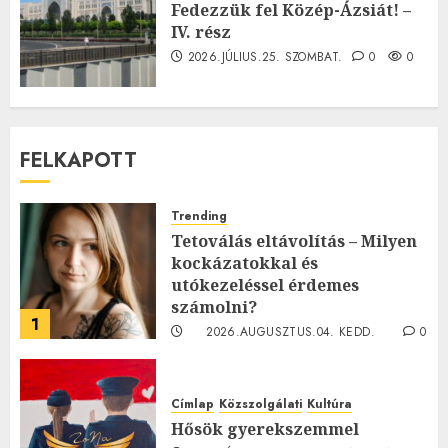
Fedezzük fel Közép-Ázsiát! –
IV. rész
2026.JÚLIUS.25. SZOMBAT.
0
0
FELKAPOTT
Trending
Tetoválás eltávolítás – Milyen
kockázatokkal és
utókezeléssel érdemes
számolni?
1
2026.AUGUSZTUS.04. KEDD.
0
0
Címlap
Közszolgálati
Kultúra
Hősök gyerekszemmel