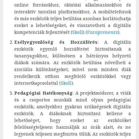
online forrásokhoz, oktatási alkalmazásokhoz és
interaktív tanulási platformokhoz. A mobiltelefonok
és más eszközök teljes betiltása azonban korlátozhatja
ezeket a lehetőségeket, és visszavetheti a digitális
kompetenciák fejlesztését​
(
Skoll
)
(
Europreneurs
)
​.
Esélyegyenlőség és Hozzáférés
: A digitális
eszközök egyenlő hozzáférést biztosítanak a
tananyagokhoz, különösen a hátrányos helyzetű
diákok számára. Az eszközök betiltása növelheti a
szociális különbségeket, mivel nem minden diák
rendelkezik otthon megfelelő eszközökkel vagy
internetkapcsolattal​
(
Skoll
)
​.
Pedagógiai Hatékonyság
: A projektmódszer, a viták
és a csoportos munkák mind olyan pedagógiai
eszközök, amelyekhez gyakran szükségesek digitális
eszközök. A diákoknak biztosítani kellene a
lehetőséget, hogy ezeket az eszközöket
felelősségteljesen használják az órák alatt, és ne
legyenek teljesen megfosztva tőlük. Az eszközök teljes