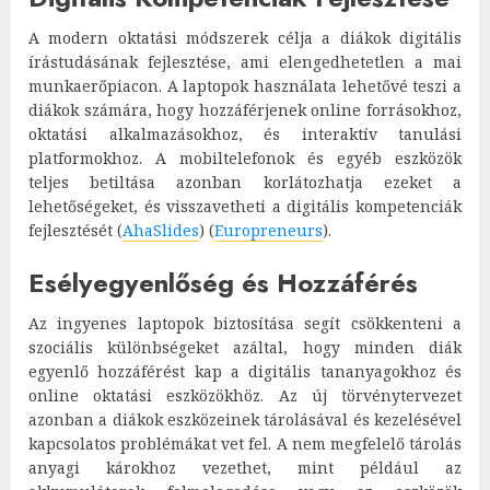
A modern oktatási módszerek célja a diákok digitális
írástudásának fejlesztése, ami elengedhetetlen a mai
munkaerőpiacon. A laptopok használata lehetővé teszi a
diákok számára, hogy hozzáférjenek online forrásokhoz,
oktatási alkalmazásokhoz, és interaktív tanulási
platformokhoz. A mobiltelefonok és egyéb eszközök
teljes betiltása azonban korlátozhatja ezeket a
lehetőségeket, és visszavetheti a digitális kompetenciák
fejlesztését​
(
AhaSlides
)
(
Europreneurs
)
​.
Esélyegyenlőség és Hozzáférés
Az ingyenes laptopok biztosítása segít csökkenteni a
szociális különbségeket azáltal, hogy minden diák
egyenlő hozzáférést kap a digitális tananyagokhoz és
online oktatási eszközökhöz. Az új törvénytervezet
azonban a diákok eszközeinek tárolásával és kezelésével
kapcsolatos problémákat vet fel. A nem megfelelő tárolás
anyagi károkhoz vezethet, mint például az