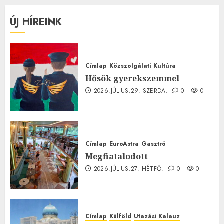
ÚJ HÍREINK
Címlap
Közszolgálati
Kultúra
Hősök gyerekszemmel
2026.JÚLIUS.29. SZERDA.
0
0
Címlap
EuroAstra
Gasztró
Megfiatalodott
2026.JÚLIUS.27. HÉTFŐ.
0
0
Címlap
Külföld
Utazási Kalauz