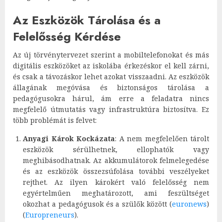
Az Eszközök Tárolása és a
Felelősség Kérdése
Az új törvénytervezet szerint a mobiltelefonokat és más
digitális eszközöket az iskolába érkezéskor el kell zárni,
és csak a távozáskor lehet azokat visszaadni. Az eszközök
állagának megóvása és biztonságos tárolása a
pedagógusokra hárul, ám erre a feladatra nincs
megfelelő útmutatás vagy infrastruktúra biztosítva. Ez
több problémát is felvet:
Anyagi Károk Kockázata
: A nem megfelelően tárolt
eszközök sérülhetnek, ellophatók vagy
meghibásodhatnak. Az akkumulátorok felmelegedése
és az eszközök összezsúfolása további veszélyeket
rejthet. Az ilyen károkért való felelősség nem
egyértelműen meghatározott, ami feszültséget
okozhat a pedagógusok és a szülők között​
(
euronews
)
(
Europreneurs
)
​.