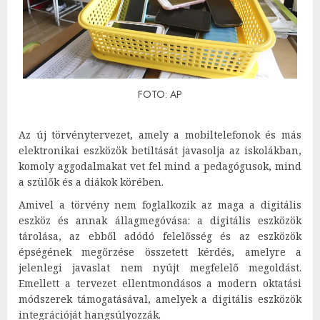
FOTO: AP
Az új törvénytervezet, amely a mobiltelefonok és más
elektronikai eszközök betiltását javasolja az iskolákban,
komoly aggodalmakat vet fel mind a pedagógusok, mind
a szülők és a diákok körében.
Amivel a törvény nem foglalkozik az maga a digitális
eszköz és annak állagmegóvása: a digitális eszközök
tárolása, az ebből adódó felelősség és az eszközök
épségének megőrzése összetett kérdés, amelyre a
jelenlegi javaslat nem nyújt megfelelő megoldást.
Emellett a tervezet ellentmondásos a modern oktatási
módszerek támogatásával, amelyek a digitális eszközök
integrációját hangsúlyozzák.