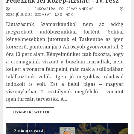
Fedezzük fel Közép-Ázsiát! – IV. rész
EUROASTRA - DR. RÉVAY ANDRÁS
2026.JÚLIUS.25. SZOMBAT.
0
0
Elutazásunk Szamarkandból nem az eddig
megszokott autóbuszunkkal történt. Sokkal
kényelmesebben jutottunk el Taskentbe az igen
korszerű, pontosan járó Afrosiyob gyorsvonattal, 2
óra 13 perc alatt. Kényelmünket csak fokozta, hogy
a csomagjaink viszont a buszban maradtak, nem
kellett a vonatra felcipelni, már csak a szállodában
találkoztunk velük. Igen jó megoldás, ráadásul
indokolt is volt. Ezt a belül tágas – magyar
viszonylatban 1. osztálynak megfelelő – vonatot
igen furcsán tervezték. A...
TOVÁBBI RÉSZLETEK
7 minutes read