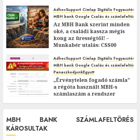
Pfv.I.20.685/2024. Számú
Döntésének Teljes Nyilvános
AdhocSupport
Címlap
Digitális Fogyasztóvé
Tartalma
MBH bank Google Csalás és számlafeltörés 
Az MBH Bank szerint minden
2026.FEBRUÁR.15. VASÁRNAP.
0
oké, a családi kassza mégis
0
kong az ürességtől! –
Munkabér utalás: CSS00
Rendben”
AdhocSupport
Címlap
Digitális Fogyasztóvé
2026.FEBRUÁR.12. CSÜTÖRTÖK.
2
MBH bank Google Csalás és számlafeltörés 
0
PanaszkodjunkEgyutt
„Érvénytelen fogadó számla”
a régóta használt MBH-s
számlaszám a rendszer
szerint! DÖBBENETES:
Megbénult a családi kassza?
2026.FEBRUÁR.12. CSÜTÖRTÖK.
0
MBH BANK SZÁMLAFELTÖRÉS
0
KÁROSULTAK