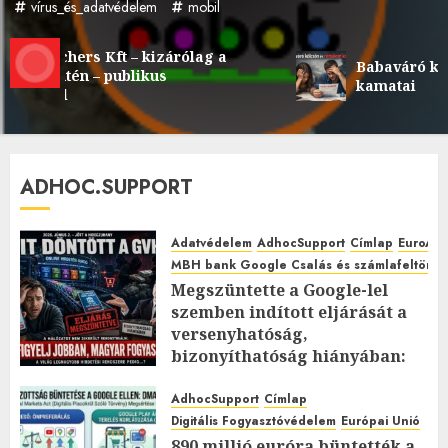
vírus_és_adatvédelem
mobil
chers Kft – kizárólag a
Babaváró kölcsön é
ntén – publikus
kamatai
ól
ADHOC.SUPPORT
Adatvédelem
AdhocSupport
Címlap
EuroAst
MBH bank Google Csalás és számlafeltörés 
Megszüntette a Google-lel
szemben indított eljárását a
versenyhatóság,
bizonyíthatóság hiányában:
TE mit gondolsz erről?
AdhocSupport
Címlap
2026.JÚLIUS.23. CSÜTÖRTÖK.
0
Digitális Fogyasztóvédelem
Európai Unió
0
890 millió euróra büntették a