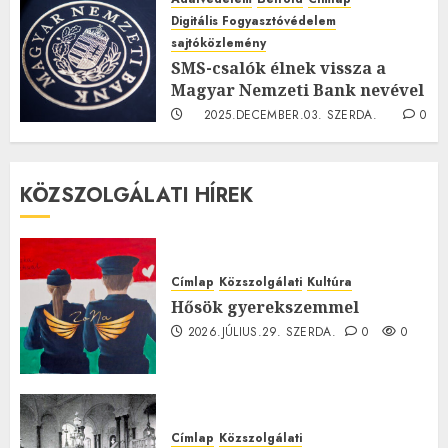
2026.MÁRCIUS.07. SZOMBAT.
0
Digitális Fogyasztóvédelem
0
sajtóközlemény
SMS-csalók élnek vissza a
Magyar Nemzeti Bank nevével
2025.DECEMBER.03. SZERDA.
0
0
KÖZSZOLGÁLATI HÍREK
Címlap
Közszolgálati
Kultúra
Hősök gyerekszemmel
2026.JÚLIUS.29. SZERDA.
0
0
Címlap
Közszolgálati