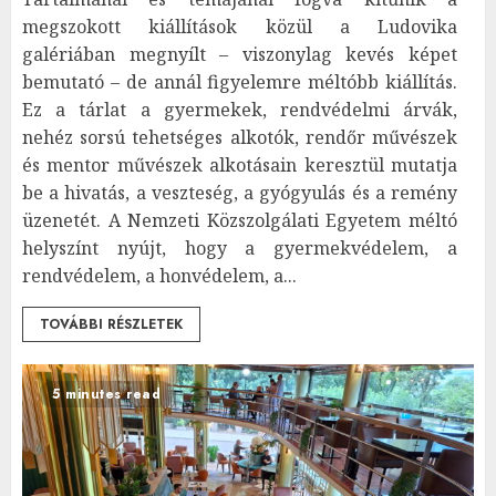
megszokott kiállítások közül a Ludovika
galériában megnyílt – viszonylag kevés képet
bemutató – de annál figyelemre méltóbb kiállítás.
Ez a tárlat a gyermekek, rendvédelmi árvák,
nehéz sorsú tehetséges alkotók, rendőr művészek
és mentor művészek alkotásain keresztül mutatja
be a hivatás, a veszteség, a gyógyulás és a remény
üzenetét. A Nemzeti Közszolgálati Egyetem méltó
helyszínt nyújt, hogy a gyermekvédelem, a
rendvédelem, a honvédelem, a...
TOVÁBBI RÉSZLETEK
5 minutes read