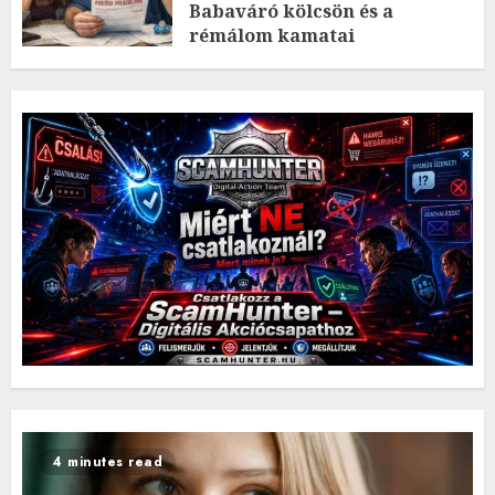
Babaváró kölcsön és a
rémálom kamatai
2026.MÁRCIUS.30. HÉTFŐ.
0
0
4 minutes read