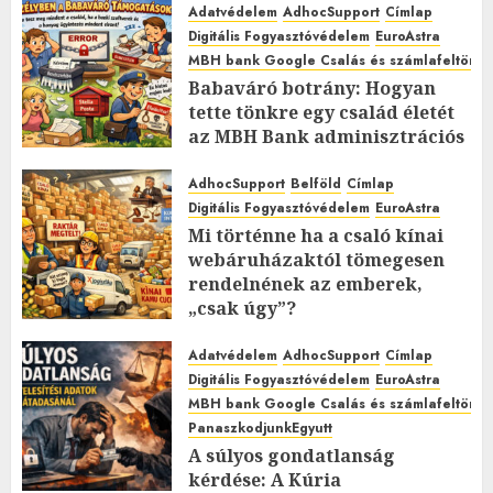
Adatvédelem
AdhocSupport
Címlap
Digitális Fogyasztóvédelem
EuroAstra
MBH bank Google Csalás és számlafeltörés 
Babaváró botrány: Hogyan
tette tönkre egy család életét
az MBH Bank adminisztrációs
káosza?
AdhocSupport
Belföld
Címlap
2026.MÁRCIUS.13. PÉNTEK.
0
0
Digitális Fogyasztóvédelem
EuroAstra
Mi történne ha a csaló kínai
webáruházaktól tömegesen
rendelnének az emberek,
„csak úgy”?
2026.FEBRUÁR.15. VASÁRNAP.
1
Adatvédelem
AdhocSupport
Címlap
0
Digitális Fogyasztóvédelem
EuroAstra
MBH bank Google Csalás és számlafeltörés 
PanaszkodjunkEgyutt
A súlyos gondatlanság
kérdése: A Kúria