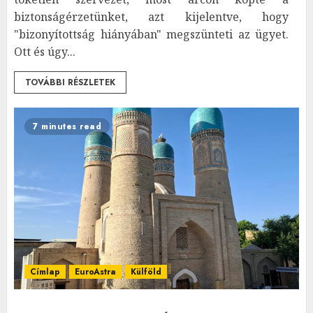
biztonságérzetünket, azt kijelentve, hogy
"bizonyítottság hiányában" megszünteti az ügyet.
Ott és úgy...
TOVÁBBI RÉSZLETEK
7 minutes read
Címlap
EuroAstra
Külföld