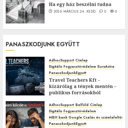
Ha egy ház beszélni tudna
2026.MÁRCIUS.24. KEDD.
0
0
PANASZKODJUNK EGYÜTT
AdhocSupport
Címlap
Digitális Fogyasztóvédelem
EuroAstra
PanaszkodjunkEgyutt
Travel Teachers Kft –
kizárólag a tények mentén –
publikus forrásokból
2026.MÁJUS.24. VASÁRNAP.
3
0
AdhocSupport
Belföld
Címlap
Digitális Fogyasztóvédelem
MBH bank Google Csalás és számlafeltörés 
PanaszkodjunkEgyutt