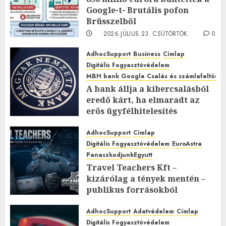
Google-t- Brutális pofon
Brüsszelből
2026.JÚLIUS.23. CSÜTÖRTÖK.
0
0
AdhocSupport
Business
Címlap
Digitális Fogyasztóvédelem
MBH bank Google Csalás és számlafeltörés 
A bank állja a kibercsalásból
eredő kárt, ha elmaradt az
erős ügyfélhitelesítés
2026.JÚLIUS.15. SZERDA.
0
0
AdhocSupport
Címlap
Digitális Fogyasztóvédelem
EuroAstra
PanaszkodjunkEgyutt
Travel Teachers Kft –
kizárólag a tények mentén –
publikus forrásokból
2026.MÁJUS.24. VASÁRNAP.
3
0
AdhocSupport
Adatvédelem
Címlap
Digitális Fogyasztóvédelem