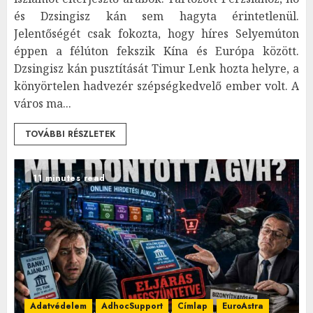
és Dzsingisz kán sem hagyta érintetlenül.
Jelentőségét csak fokozta, hogy híres Selyemúton
éppen a félúton fekszik Kína és Európa között.
Dzsingisz kán pusztítását Timur Lenk hozta helyre, a
könyörtelen hadvezér szépségkedvelő ember volt. A
város ma...
TOVÁBBI RÉSZLETEK
11 minutes read
Adatvédelem
AdhocSupport
Címlap
EuroAstra