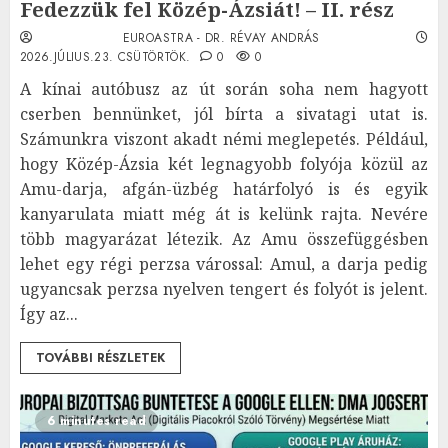
Fedezzük fel Közép-Ázsiát! – II. rész
EUROASTRA - DR. RÉVAY ANDRÁS
2026.JÚLIUS.23. CSÜTÖRTÖK.
0
0
A kínai autóbusz az út során soha nem hagyott
cserben bennünket, jól bírta a sivatagi utat is.
Számunkra viszont akadt némi meglepetés. Például,
hogy Közép-Ázsia két legnagyobb folyója közül az
Amu-darja, afgán-üzbég határfolyó is és egyik
kanyarulata miatt még át is kelünk rajta. Nevére
több magyarázat létezik. Az Amu összefüggésben
lehet egy régi perzsa várossal: Amul, a darja pedig
ugyancsak perzsa nyelven tengert és folyót is jelent.
Így az...
TOVÁBBI RÉSZLETEK
6 minutes read