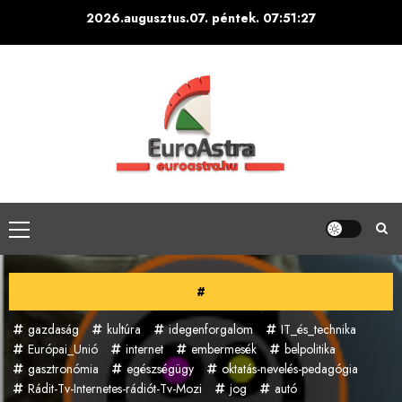
Skip
2026.augusztus.07. péntek.
07:51:30
to
content
Primary
Menu
#
gazdaság
kultúra
idegenforgalom
IT_és_technika
Európai_Unió
internet
embermesék
belpolitika
gasztronómia
egészségügy
oktatás-nevelés-pedagógia
Rádit-Tv-Internetes-rádiót-Tv-Mozi
jog
autó