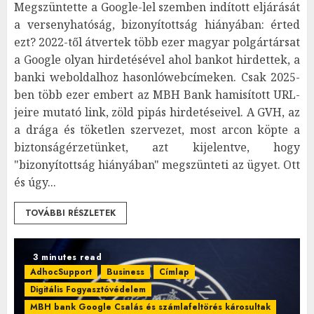
Megszüntette a Google-lel szemben indított eljárását
a versenyhatóság, bizonyítottság hiányában: érted
ezt? 2022-től átvertek több ezer magyar polgártársat
a Google olyan hirdetésével ahol bankot hirdettek, a
banki weboldalhoz hasonlówebcímeken. Csak 2025-
ben több ezer embert az MBH Bank hamisított URL-
jeire mutató link, zöld pipás hirdetéseivel. A GVH, az
a drága és töketlen szervezet, most arcon köpte a
biztonságérzetünket, azt kijelentve, hogy
"bizonyítottság hiányában" megszünteti az ügyet. Ott
és úgy...
TOVÁBBI RÉSZLETEK
3 minutes read
AdhocSupport
Business
Címlap
Digitális Fogyasztóvédelem
MBH bank Google Csalás és számlafeltörés károsultak