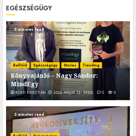
EGÉSZSÉGÜGY
3 minutes read
Belföld
Egészségügy
Stories
Trending
Könyvajánló – Nagy Sándor:
MindEgy
KÜRTI KRISZTIÁN
2026.MÁJUS.12. KEDD.
0
0
3 minutes read
Belföld
Egészségügy