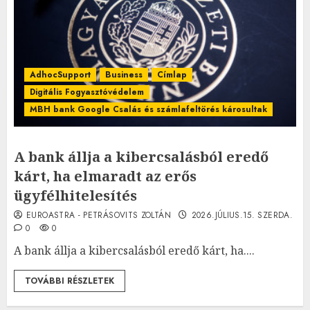
AdhocSupport
Business
Címlap
Digitális Fogyasztóvédelem
MBH bank Google Csalás és számlafeltörés károsultak
A bank állja a kibercsalásból eredő
kárt, ha elmaradt az erős
ügyfélhitelesítés
EUROASTRA - PETRÁSOVITS ZOLTÁN
2026.JÚLIUS.15. SZERDA.
0
0
A bank állja a kibercsalásból eredő kárt, ha....
TOVÁBBI RÉSZLETEK