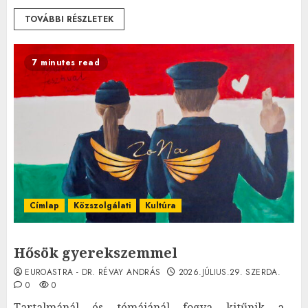
TOVÁBBI RÉSZLETEK
7 minutes read
Címlap
Közszolgálati
Kultúra
Hősök gyerekszemmel
EUROASTRA - DR. RÉVAY ANDRÁS
2026.JÚLIUS.29. SZERDA.
0
0
Tartalmánál és témájánál fogva kitűnik a