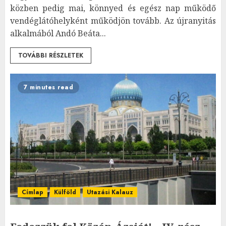
közben pedig mai, könnyed és egész nap működő
vendéglátóhelyként működjön tovább. Az újranyitás
alkalmából Andó Beáta...
TOVÁBBI RÉSZLETEK
7 minutes read
Címlap
Külföld
Utazási Kalauz