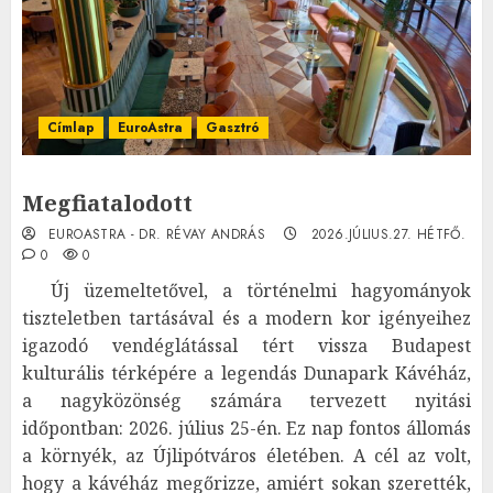
Címlap
EuroAstra
Gasztró
Megfiatalodott
EUROASTRA - DR. RÉVAY ANDRÁS
2026.JÚLIUS.27. HÉTFŐ.
0
0
Új üzemeltetővel, a történelmi hagyományok
tiszteletben tartásával és a modern kor igényeihez
igazodó vendéglátással tért vissza Budapest
kulturális térképére a legendás Dunapark Kávéház,
a nagyközönség számára tervezett nyitási
időpontban: 2026. július 25-én. Ez nap fontos állomás
a környék, az Újlipótváros életében. A cél az volt,
hogy a kávéház megőrizze, amiért sokan szerették,