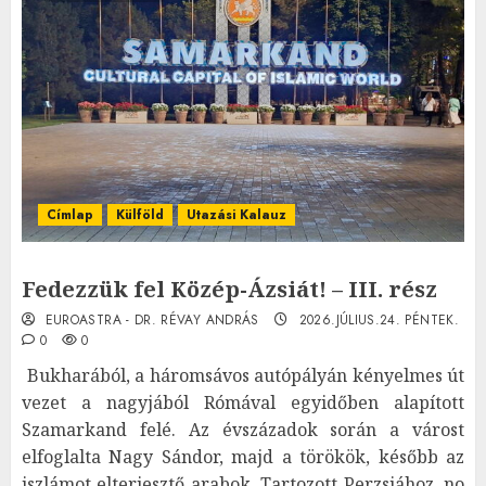
Címlap
Külföld
Utazási Kalauz
Fedezzük fel Közép-Ázsiát! – III. rész
EUROASTRA - DR. RÉVAY ANDRÁS
2026.JÚLIUS.24. PÉNTEK.
0
0
Bukharából, a háromsávos autópályán kényelmes út
vezet a nagyjából Rómával egyidőben alapított
Szamarkand felé. Az évszázadok során a várost
elfoglalta Nagy Sándor, majd a törökök, később az
iszlámot elterjesztő arabok. Tartozott Perzsiához, no