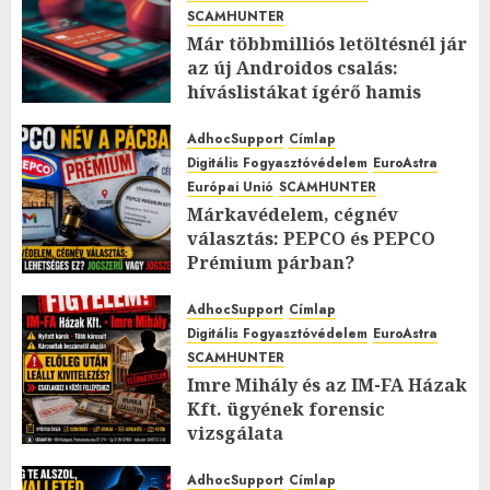
SCAMHUNTER
Már többmilliós letöltésnél jár
az új Androidos csalás:
híváslistákat ígérő hamis
appok verik át a
felhasználókat
AdhocSupport
Címlap
Digitális Fogyasztóvédelem
EuroAstra
2026.MÁJUS.19. KEDD.
0
0
Európai Unió
SCAMHUNTER
Márkavédelem, cégnév
választás: PEPCO és PEPCO
Prémium párban?
2026.MÁJUS.18. HÉTFŐ.
0
0
AdhocSupport
Címlap
Digitális Fogyasztóvédelem
EuroAstra
SCAMHUNTER
Imre Mihály és az IM-FA Házak
Kft. ügyének forensic
vizsgálata
2026.MÁJUS.17. VASÁRNAP.
0
0
AdhocSupport
Címlap