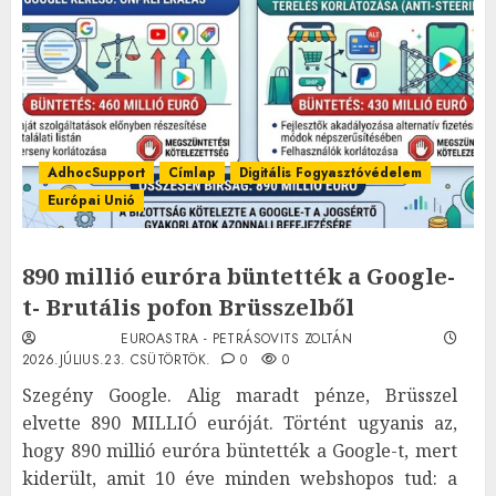
AdhocSupport
Címlap
Digitális Fogyasztóvédelem
Európai Unió
890 millió euróra büntették a Google-
t- Brutális pofon Brüsszelből
EUROASTRA - PETRÁSOVITS ZOLTÁN
2026.JÚLIUS.23. CSÜTÖRTÖK.
0
0
Szegény Google. Alig maradt pénze, Brüsszel
elvette 890 MILLIÓ euróját. Történt ugyanis az,
hogy 890 millió euróra büntették a Google-t, mert
kiderült, amit 10 éve minden webshopos tud: a