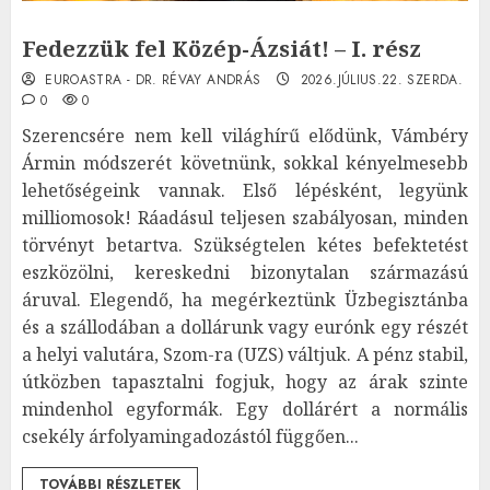
Fedezzük fel Közép-Ázsiát! – I. rész
EUROASTRA - DR. RÉVAY ANDRÁS
2026.JÚLIUS.22. SZERDA.
0
0
Szerencsére nem kell világhírű elődünk, Vámbéry
Ármin módszerét követnünk, sokkal kényelmesebb
lehetőségeink vannak. Első lépésként, legyünk
milliomosok! Ráadásul teljesen szabályosan, minden
törvényt betartva. Szükségtelen kétes befektetést
eszközölni, kereskedni bizonytalan származású
áruval. Elegendő, ha megérkeztünk Üzbegisztánba
és a szállodában a dollárunk vagy eurónk egy részét
a helyi valutára, Szom-ra (UZS) váltjuk. A pénz stabil,
útközben tapasztalni fogjuk, hogy az árak szinte
mindenhol egyformák. Egy dollárért a normális
csekély árfolyamingadozástól függően...
TOVÁBBI RÉSZLETEK