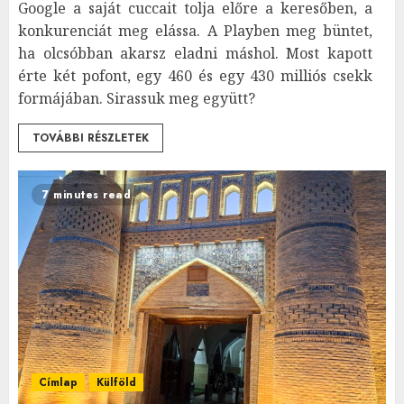
Google a saját cuccait tolja előre a keresőben, a
konkurenciát meg elássa. A Playben meg büntet,
ha olcsóbban akarsz eladni máshol. Most kapott
érte két pofont, egy 460 és egy 430 milliós csekk
formájában. Sirassuk meg együtt?
TOVÁBBI RÉSZLETEK
7 minutes read
Címlap
Külföld