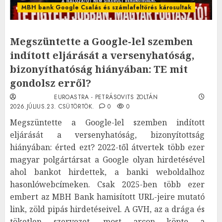
MBH bank Google Csalás és számlafeltörés károsultak
Megszüntette a Google-lel szemben
indított eljárását a versenyhatóság,
bizonyíthatóság hiányában: TE mit
gondolsz erről?
EUROASTRA - PETRÁSOVITS ZOLTÁN
2026.JÚLIUS.23. CSÜTÖRTÖK.
0
0
Megszüntette a Google-lel szemben indított
eljárását a versenyhatóság, bizonyítottság
hiányában: érted ezt? 2022-től átvertek több ezer
magyar polgártársat a Google olyan hirdetésével
ahol bankot hirdettek, a banki weboldalhoz
hasonlówebcímeken. Csak 2025-ben több ezer
embert az MBH Bank hamisított URL-jeire mutató
link, zöld pipás hirdetéseivel. A GVH, az a drága és
töketlen szervezet, most arcon köpte a