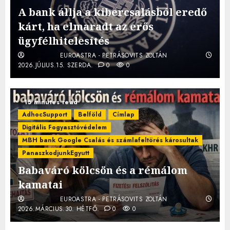
A bank állja a kibercsalásból eredő
kárt, ha elmaradt az erős
ügyfélhitelesítés
EUROASTRA - PETRÁSOVITS ZOLTÁN
2026.JÚLIUS.15. SZERDA.
0
0
15 minutes read
AdhocSupport
Belföld
Címlap
Digitális Fogyasztóvédelem
MBH bank Google Csalás és számlafeltörés károsultak
PanaszkodjunkEgyutt
Babaváró kölcsön és a rémálom
kamatai
EUROASTRA - PETRÁSOVITS ZOLTÁN
2026.MÁRCIUS.30. HÉTFŐ.
0
0