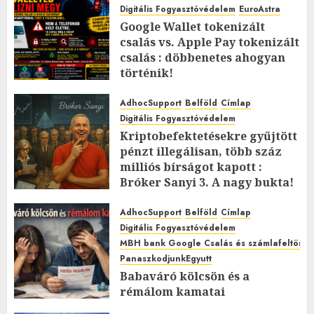
Digitális Fogyasztóvédelem
EuroAstra
Google Wallet tokenizált
csalás vs. Apple Pay tokenizált
csalás : döbbenetes ahogyan
történik!
2026.MÁJUS.04. HÉTFŐ.
0
0
AdhocSupport
Belföld
Címlap
Digitális Fogyasztóvédelem
Kriptobefektetésekre gyűjtött
pénzt illegálisan, több száz
milliós bírságot kapott :
Bróker Sanyi 3. A nagy bukta!
2026.ÁPRILIS.30. CSÜTÖRTÖK.
0
AdhocSupport
Belföld
Címlap
0
Digitális Fogyasztóvédelem
MBH bank Google Csalás és számlafeltörés 
PanaszkodjunkEgyutt
Babaváró kölcsön és a
rémálom kamatai
2026.MÁRCIUS.30. HÉTFŐ.
0
0