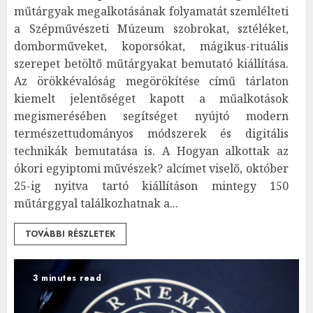
műtárgyak megalkotásának folyamatát szemlélteti
a Szépművészeti Múzeum szobrokat, sztéléket,
domborműveket, koporsókat, mágikus-rituális
szerepet betöltő műtárgyakat bemutató kiállítása.
Az örökkévalóság megörökítése című tárlaton
kiemelt jelentőséget kapott a műalkotások
megismerésében segítséget nyújtó modern
természettudományos módszerek és digitális
technikák bemutatása is. A Hogyan alkottak az
ókori egyiptomi művészek? alcímet viselő, október
25-ig nyitva tartó kiállításon mintegy 150
műtárggyal találkozhatnak a...
TOVÁBBI RÉSZLETEK
3 minutes read