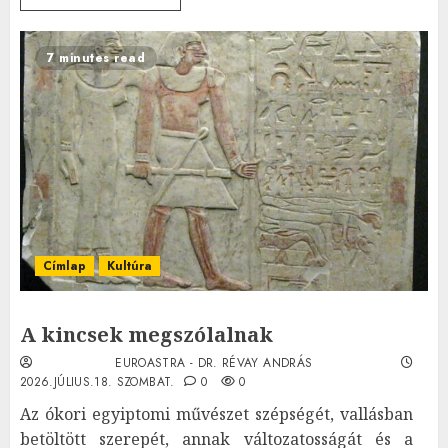
7 minutes read
Címlap
Kultúra
A kincsek megszólalnak
EUROASTRA - DR. RÉVAY ANDRÁS
2026.JÚLIUS.18. SZOMBAT.
0
0
Az ókori egyiptomi művészet szépségét, vallásban
betöltött szerepét, annak változatosságát és a