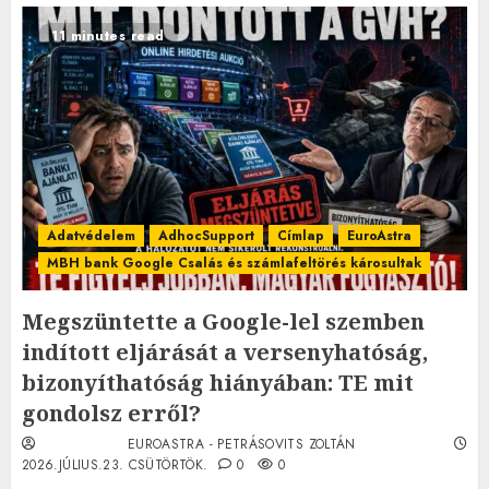
11 minutes read
Adatvédelem
AdhocSupport
Címlap
EuroAstra
MBH bank Google Csalás és számlafeltörés károsultak
Megszüntette a Google-lel szemben
indított eljárását a versenyhatóság,
bizonyíthatóság hiányában: TE mit
gondolsz erről?
EUROASTRA - PETRÁSOVITS ZOLTÁN
2026.JÚLIUS.23. CSÜTÖRTÖK.
0
0