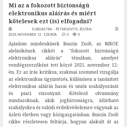
Mi az a fokozott biztonságú
elektronikus aláírás és miért
kötelesek ezt (is) elfogadni?
EUROASTRA - PETRÁSOVITS ZOLTÁN
2025.NOVEMBER.12. SZERDA.
0
0
Ajánlom mindenkinek Ruszin Zsolt, az MKOE
alelnökének cikkét a "fokozott biztonságú
elektronikus aláírás" témában, amelyet
vendégszerzőként tett közzé 2025. november 12-
én. Ez az írás kritikus, szakmai szemmel vizsgálja
az elektronikus ügyintézés, különösen a tanúsított
elektronikus aláírás hazai és uniós szabályozását
és piaci viszonyait. Kötelező olvasmány
mindazoknak, akik jogbiztonságra, átlátható
szabályokra és valódi érdekvédelemre vágynak az
üzleti életben vagy közigazgatásban. Ruszin Zsolt
cikke részletesen feltárja, hogyan alakult át az