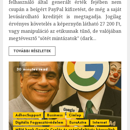
felhasználó által generált érték fejében nem
csupán a beígért PayPal kifizetést, de még a saját
levásárolható kreditjét is megtagadja. Jogilag
érvényes követelés a képernyőn látható 27 200 Ft,
vagy manipuláció az etikusnak tűnő, de valójában
megtévesztő "sötét mintázatok" (dark...
TOVÁBBI RÉSZLETEK
30 minutes read
AdhocSupport
Business
Címlap
Digitális Fogyasztóvédelem
EuroAstra
Internet
MBH bank Google Csalás és számlafeltörés károsultak