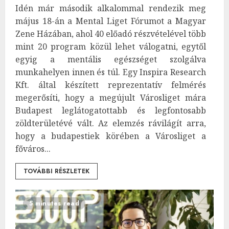
Idén már második alkalommal rendezik meg
május 18-án a Mental Liget Fórumot a Magyar
Zene Házában, ahol 40 előadó részvételével több
mint 20 program közül lehet válogatni, egytől
egyig a mentális egészséget szolgálva
munkahelyen innen és túl. Egy Inspira Research
Kft. által készített reprezentatív felmérés
megerősíti, hogy a megújult Városliget mára
Budapest leglátogatottabb és legfontosabb
zöldterületévé vált. Az elemzés rávilágít arra,
hogy a budapestiek körében a Városliget a
főváros...
TOVÁBBI RÉSZLETEK
5 minutes read