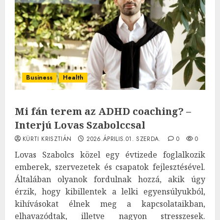
Business
Health
Mi fán terem az ADHD coaching? –
Interjú Lovas Szabolccsal
KÜRTI KRISZTIÁN
2026.ÁPRILIS.01. SZERDA.
0
0
Lovas Szabolcs közel egy évtizede foglalkozik
emberek, szervezetek és csapatok fejlesztésével.
Általában olyanok fordulnak hozzá, akik úgy
érzik, hogy kibillentek a lelki egyensúlyukból,
kihívásokat élnek meg a kapcsolataikban,
elhavazódtak, illetve nagyon stresszesek.