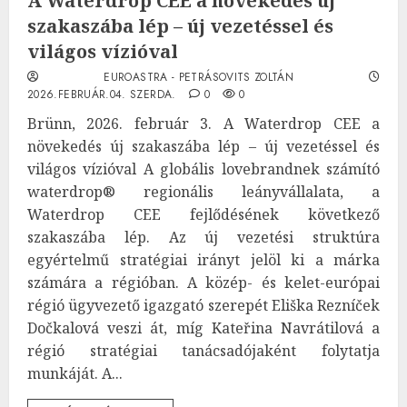
A Waterdrop CEE a növekedés új
szakaszába lép – új vezetéssel és
világos vízióval
EUROASTRA - PETRÁSOVITS ZOLTÁN
2026.FEBRUÁR.04. SZERDA.
0
0
Brünn, 2026. február 3. A Waterdrop CEE a
növekedés új szakaszába lép – új vezetéssel és
világos vízióval A globális lovebrandnek számító
waterdrop® regionális leányvállalata, a
Waterdrop CEE fejlődésének következő
szakaszába lép. Az új vezetési struktúra
egyértelmű stratégiai irányt jelöl ki a márka
számára a régióban. A közép- és kelet-európai
régió ügyvezető igazgató szerepét Eliška Rezníček
Dočkalová veszi át, míg Kateřina Navrátilová a
régió stratégiai tanácsadójaként folytatja
munkáját. A...