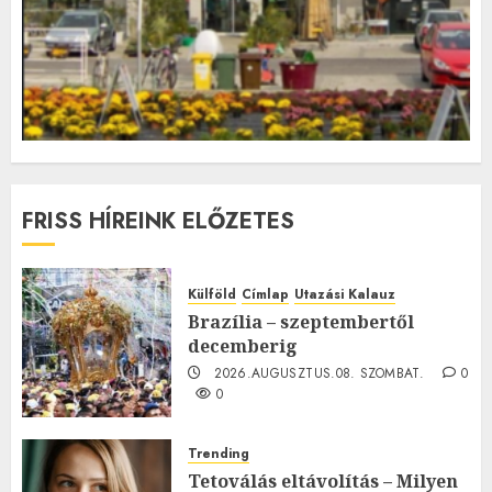
FRISS HÍREINK ELŐZETES
Külföld
Címlap
Utazási Kalauz
Brazília – szeptembertől
decemberig
2026.AUGUSZTUS.08. SZOMBAT.
0
0
Trending
Tetoválás eltávolítás – Milyen