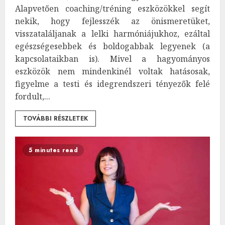
Alapvetően coaching/tréning eszközökkel segít
nekik, hogy fejlesszék az önismeretüket,
visszataláljanak a lelki harmóniájukhoz, ezáltal
egészségesebbek és boldogabbak legyenek (a
kapcsolataikban is). Mivel a hagyományos
eszközök nem mindenkinél voltak hatásosak,
figyelme a testi és idegrendszeri tényezők felé
fordult,...
TOVÁBBI RÉSZLETEK
5 minutes read