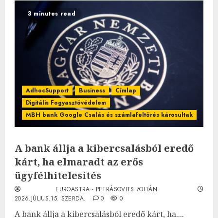
3 minutes read
AdhocSupport
Business
Címlap
Digitális Fogyasztóvédelem
MBH bank Google Csalás és számlafeltörés károsultak
A bank állja a kibercsalásból eredő
kárt, ha elmaradt az erős
ügyfélhitelesítés
EUROASTRA - PETRÁSOVITS ZOLTÁN
2026.JÚLIUS.15. SZERDA.
0
0
A bank állja a kibercsalásból eredő kárt, ha....