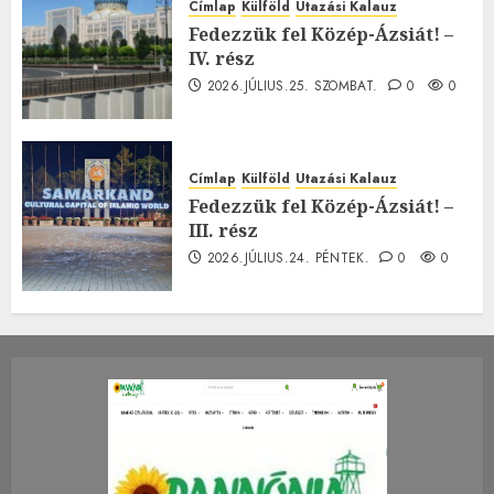
Címlap
Külföld
Utazási Kalauz
Fedezzük fel Közép-Ázsiát! –
IV. rész
2026.JÚLIUS.25. SZOMBAT.
0
0
Címlap
Külföld
Utazási Kalauz
Fedezzük fel Közép-Ázsiát! –
III. rész
2026.JÚLIUS.24. PÉNTEK.
0
0