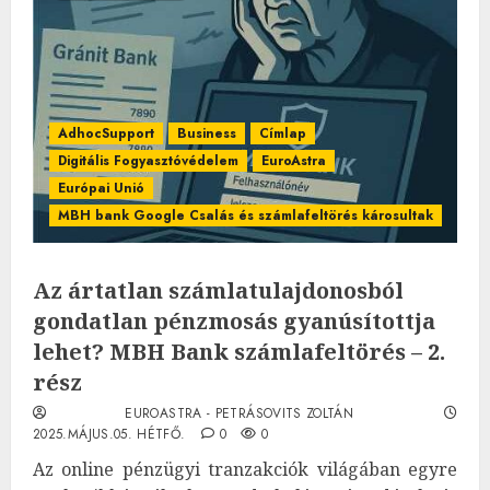
AdhocSupport
Business
Címlap
Digitális Fogyasztóvédelem
EuroAstra
Európai Unió
MBH bank Google Csalás és számlafeltörés károsultak
Az ártatlan számlatulajdonosból
gondatlan pénzmosás gyanúsítottja
lehet? MBH Bank számlafeltörés – 2.
rész
EUROASTRA - PETRÁSOVITS ZOLTÁN
2025.MÁJUS.05. HÉTFŐ.
0
0
Az online pénzügyi tranzakciók világában egyre