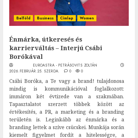
Belföld
Business
Címlap
Women
Énmárka, útkeresés és
karrierváltás – Interjú Csábi
Borókával
EUROASTRA - PETRÁSOVITS ZOLTÁN
2026.FEBRUÁR.25. SZERDA.
0
0
Csábi Boróka, a Te vagy a brand! tulajdonosa
mindig is kommunikációval foglalkozott:
immáron két évtizede van a szakmában.
Tapasztalatot szerzett többek között az
értékesítés, a PR, a marketing és a branding
területén is. Leginkább az énmárka és a
branding lettek a szíve csücskei. Munkája során
kiemelt figyelmet fordít a hitelességre, a