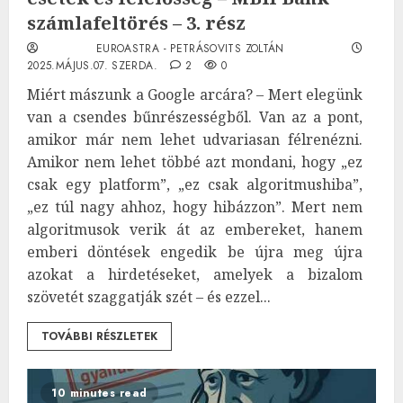
számlafeltörés – 3. rész
EUROASTRA - PETRÁSOVITS ZOLTÁN
2025.MÁJUS.07. SZERDA.
2
0
Miért mászunk a Google arcára? – Mert elegünk
van a csendes bűnrészességből. Van az a pont,
amikor már nem lehet udvariasan félrenézni.
Amikor nem lehet többé azt mondani, hogy „ez
csak egy platform”, „ez csak algoritmushiba”,
„ez túl nagy ahhoz, hogy hibázzon”. Mert nem
algoritmusok verik át az embereket, hanem
emberi döntések engedik be újra meg újra
azokat a hirdetéseket, amelyek a bizalom
szövetét szaggatják szét – és ezzel...
TOVÁBBI RÉSZLETEK
10 minutes read