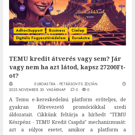
AdhocSupport
Business
Címlap
Digitális Fogyasztóvédelem
EuroAstra
TEMU kredit átverés vagy sem? Jár
vagy nem ha azt látod, kapsz 27200Ft-
ot?
EUROASTRA - PETRÁSOVITS ZOLTÁN
2025.NOVEMBER.30. VASÁRNAP.
0
0
A Temu e-kereskedelmi platform erőteljes, de
gyakran félrevezető promóciókkal szedi
áldozatait. Cikkünk feltárja a hírhedt "TEMU
Készpénz - TEMU Kredit Csapda" mechanizmusát:
azt a súlyos esetet, amikor a platform a