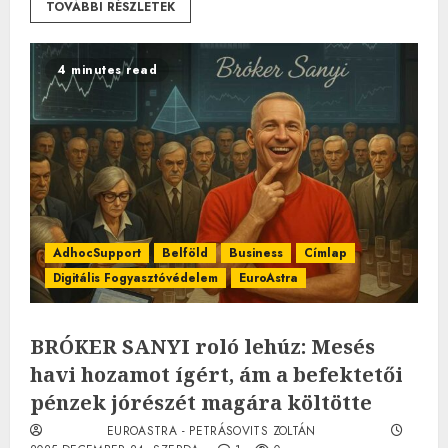
TOVÁBBI RÉSZLETEK
4 minutes read
AdhocSupport
Belföld
Business
Címlap
Digitális Fogyasztóvédelem
EuroAstra
BRÓKER SANYI roló lehúz: Mesés
havi hozamot ígért, ám a befektetői
pénzek jórészét magára költötte
EUROASTRA - PETRÁSOVITS ZOLTÁN