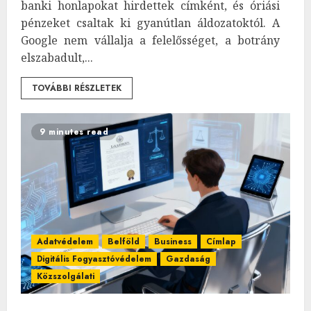
banki honlapokat hirdettek címként, és óriási
pénzeket csaltak ki gyanútlan áldozatoktól. A
Google nem vállalja a felelősséget, a botrány
elszabadult,...
TOVÁBBI RÉSZLETEK
9 minutes read
Adatvédelem
Belföld
Business
Címlap
Digitális Fogyasztóvédelem
Gazdaság
Közszolgálati