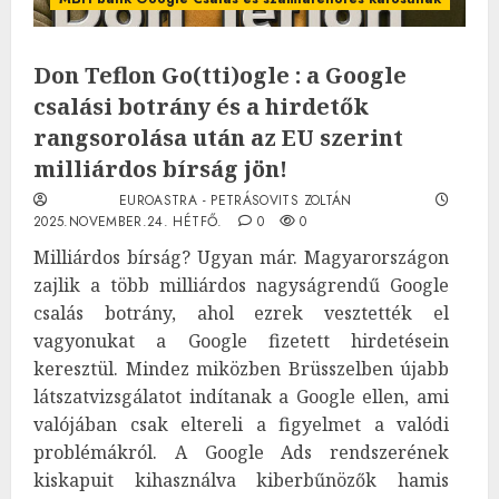
Don Teflon Go(tti)ogle : a Google
csalási botrány és a hirdetők
rangsorolása után az EU szerint
milliárdos bírság jön!
EUROASTRA - PETRÁSOVITS ZOLTÁN
2025.NOVEMBER.24. HÉTFŐ.
0
0
Milliárdos bírság? Ugyan már. Magyarországon
zajlik a több milliárdos nagyságrendű Google
csalás botrány, ahol ezrek vesztették el
vagyonukat a Google fizetett hirdetésein
keresztül. Mindez miközben Brüsszelben újabb
látszatvizsgálatot indítanak a Google ellen, ami
valójában csak eltereli a figyelmet a valódi
problémákról. A Google Ads rendszerének
kiskapuit kihasználva kiberbűnözők hamis