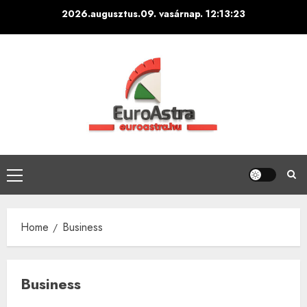
Skip
2026.augusztus.09. vasárnap.
12:13:25
to
content
Primary
Menu
Home
Business
Business