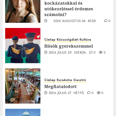
kockázatokkal és
utókezeléssel érdemes
számolni?
2026.AUGUSZTUS.04. KEDD.
0
0
Címlap
Közszolgálati
Kultúra
Hősök gyerekszemmel
2026.JÚLIUS.29. SZERDA.
0
0
Címlap
EuroAstra
Gasztró
Megfiatalodott
2026.JÚLIUS.27. HÉTFŐ.
0
0