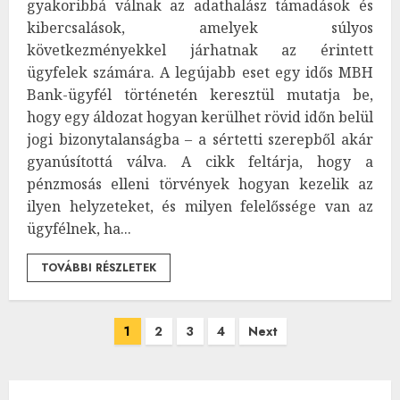
gyakoribbá válnak az adathalász támadások és
kibercsalások, amelyek súlyos
következményekkel járhatnak az érintett
ügyfelek számára. A legújabb eset egy idős MBH
Bank-ügyfél történetén keresztül mutatja be,
hogy egy áldozat hogyan kerülhet rövid időn belül
jogi bizonytalanságba – a sértetti szerepből akár
gyanúsítottá válva. A cikk feltárja, hogy a
pénzmosás elleni törvények hogyan kezelik az
ilyen helyzeteket, és milyen felelőssége van az
ügyfélnek, ha...
TOVÁBBI RÉSZLETEK
Bejegyzések
1
2
3
4
Next
lapozása