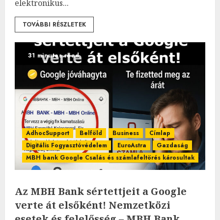
elektronikus...
TOVÁBBI RÉSZLETEK
31 minutes read
AdhocSupport
Belföld
Business
Címlap
Digitális Fogyasztóvédelem
EuroAstra
Gazdaság
MBH bank Google Csalás és számlafeltörés károsultak
Az MBH Bank sértettjeit a Google
verte át elsőként! Nemzetközi
esetek és felelősség – MBH Bank