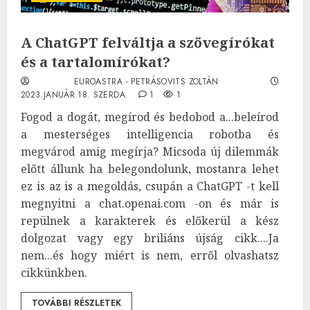
A ChatGPT felváltja a szövegírókat
és a tartalomírókat?
EUROASTRA - PETRÁSOVITS ZOLTÁN
2023.JANUÁR.18. SZERDA.
1
1
Fogod a dogát, megírod és bedobod a...beleírod
a mesterséges intelligencia robotba és
megvárod amig megírja? Micsoda új dilemmák
előtt állunk ha belegondolunk, mostanra lehet
ez is az is a megoldás, csupán a ChatGPT -t kell
megnyitni a chat.openai.com -on és már is
repülnek a karakterek és előkerül a kész
dolgozat vagy egy briliáns újság cikk....Ja
nem...és hogy miért is nem, erről olvashatsz
cikkünkben.
TOVÁBBI RÉSZLETEK