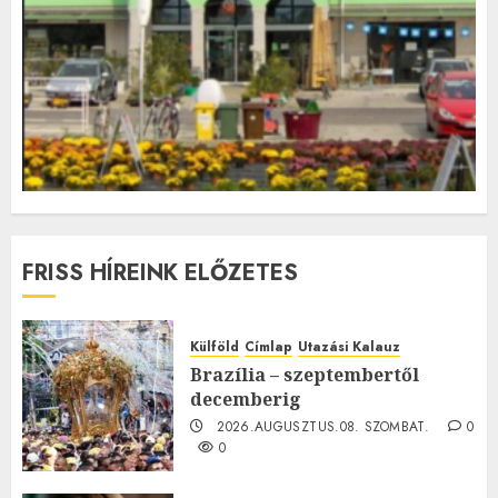
FRISS HÍREINK ELŐZETES
Külföld
Címlap
Utazási Kalauz
Brazília – szeptembertől
decemberig
2026.AUGUSZTUS.08. SZOMBAT.
0
0