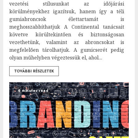
vezetési stílusunkat az időjárási
körülményekhez igazítsuk, hanem így a téli
gumiabroncsok élettartamát is
meghosszabbíthatjuk A Continental tanácsait
követve körültekintően és biztonságosan
vezethetünk, valamint az abroncsokat is
megfelelően tárolhatjuk. A gumicserét pedig
olyan műhelyben végeztessük el, ahol...
TOVÁBBI RÉSZLETEK
4 minutes read