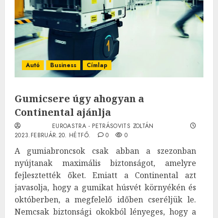
Autó
Business
Címlap
Gumicsere úgy ahogyan a
Continental ajánlja
EUROASTRA - PETRÁSOVITS ZOLTÁN
2023.FEBRUÁR.20. HÉTFŐ.
0
0
A gumiabroncsok csak abban a szezonban
nyújtanak maximális biztonságot, amelyre
fejlesztették őket. Emiatt a Continental azt
javasolja, hogy a gumikat húsvét környékén és
októberben, a megfelelő időben cseréljük le.
Nemcsak biztonsági okokból lényeges, hogy a