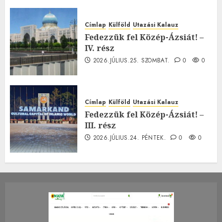
Címlap
Külföld
Utazási Kalauz
Fedezzük fel Közép-Ázsiát! –
IV. rész
2026.JÚLIUS.25. SZOMBAT.
0
0
Címlap
Külföld
Utazási Kalauz
Fedezzük fel Közép-Ázsiát! –
III. rész
2026.JÚLIUS.24. PÉNTEK.
0
0