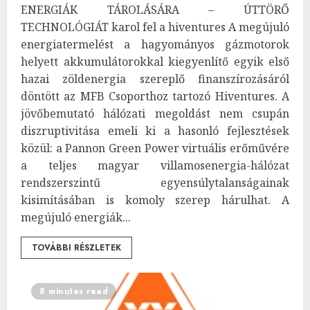
ENERGIÁK TÁROLÁSÁRA – ÚTTÖRŐ
TECHNOLÓGIÁT karol fel a hiventures A megújuló
energiatermelést a hagyományos gázmotorok
helyett akkumulátorokkal kiegyenlítő egyik első
hazai zöldenergia szereplő finanszírozásáról
döntött az MFB Csoporthoz tartozó Hiventures. A
jövőbemutató hálózati megoldást nem csupán
diszruptivitása emeli ki a hasonló fejlesztések
közül: a Pannon Green Power virtuális erőművére
a teljes magyar villamosenergia-hálózat
rendszerszintű egyensúlytalanságainak
kisimításában is komoly szerep hárulhat. A
megújuló energiák...
TOVÁBBI RÉSZLETEK
8 minutes read