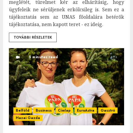
meglétét, türelmet kér az elhárításig, hogy
ügyfeleik ne sérüljenek erkölcsileg is. Sem ez a
tájékoztatás sem az UNAS főoldalára betérők
tájékoztatása, nem kapott teret - ez ideig.
TOVÁBBI RÉSZLETEK
5 minutes read
Belföld
Business
Címlap
EuroAstra
Gasztró
Hazai Gazda