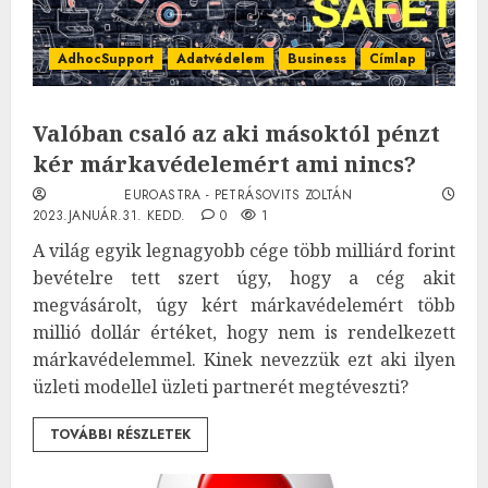
AdhocSupport
Adatvédelem
Business
Címlap
Valóban csaló az aki másoktól pénzt
kér márkavédelemért ami nincs?
EUROASTRA - PETRÁSOVITS ZOLTÁN
2023.JANUÁR.31. KEDD.
0
1
A világ egyik legnagyobb cége több milliárd forint
bevételre tett szert úgy, hogy a cég akit
megvásárolt, úgy kért márkavédelemért több
millió dollár értéket, hogy nem is rendelkezett
márkavédelemmel. Kinek nevezzük ezt aki ilyen
üzleti modellel üzleti partnerét megtéveszti?
TOVÁBBI RÉSZLETEK