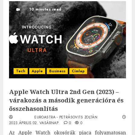
10 minutes read
Tech
Apple
Business
Címlap
Apple Watch Ultra 2nd Gen (2023) –
várakozás a második generációra és
összehasonlítás
EUROASTRA - PETRÁSOVITS ZOLTÁN
2023.ÁPRILIS.02. VASÁRNAP.
0
0
Az Apple Watch okosórák piaca folyamatosan