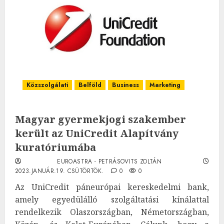
Közszolgálati
Belföld
Business
Marketing
Magyar gyermekjogi szakember
került az UniCredit Alapítvány
kuratóriumába
EUROASTRA - PETRÁSOVITS ZOLTÁN
2023.JANUÁR.19. CSÜTÖRTÖK.
0
0
Az UniCredit páneurópai kereskedelmi bank,
amely egyedülálló szolgáltatási kínálattal
rendelkezik Olaszországban, Németországban,