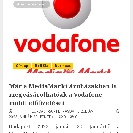
4 minutes read
Címlap
Belföld
Business
Már a MediaMarkt áruházakban is
megvásárolhatóak a Vodafone
mobil előfizetései
EUROASTRA - PETRÁSOVITS ZOLTÁN
2023.JANUÁR.20. PÉNTEK.
0
0
Budapest, 2023. január 20. Januártól a