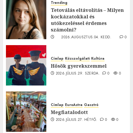
Trending
Tetoválás eltávolítás – Milyen
kockázatokkal és
utókezeléssel érdemes
számolni?
2026.AUGUSZTUS.04. KEDD.
0
0
Címlap
Közszolgálati
Kultúra
Hősök gyerekszemmel
2026.JÚLIUS.29. SZERDA.
0
0
Címlap
EuroAstra
Gasztró
Megfiatalodott
2026.JÚLIUS.27. HÉTFŐ.
0
0