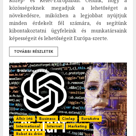
Közép- és Kelet-Európában. Célunk, hogy a
közösségeknek megadjuk a lehetőséget a
növekedésre, miközben a legjobbat nyújtjuk
minden érdekelt fél számára, és segítünk
kibontakoztatni ügyfeleink és munkatársaink
képességeit és lehetőségeit Európa-szerte.
TOVÁBBI RÉSZLETEK
5 minutes read
Álhír írtó
Business
Címlap
EuroAstra
International
Internet
Marketing
Robot és drón