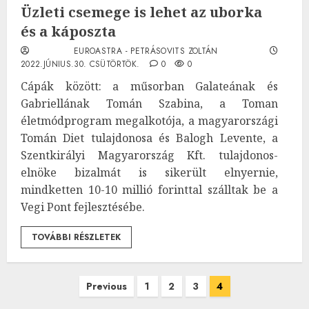
Üzleti csemege is lehet az uborka
és a káposzta
EUROASTRA - PETRÁSOVITS ZOLTÁN
2022.JÚNIUS.30. CSÜTÖRTÖK.
0
0
Cápák között: a műsorban Galateának és
Gabriellának Tomán Szabina, a Toman
életmódprogram megalkotója, a magyarországi
Tomán Diet tulajdonosa és Balogh Levente, a
Szentkirályi Magyarország Kft. tulajdonos-
elnöke bizalmát is sikerült elnyernie,
mindketten 10-10 millió forinttal szálltak be a
Vegi Pont fejlesztésébe.
TOVÁBBI RÉSZLETEK
Bejegyzések
Previous
1
2
3
4