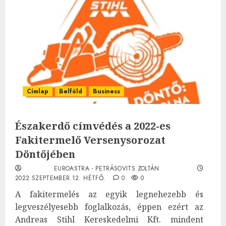
Címlap
Belföld
Business
Északerdő címvédés a 2022-es
Fakitermelő Versenysorozat
Döntőjében
EUROASTRA - PETRÁSOVITS ZOLTÁN
2022.SZEPTEMBER.12. HÉTFŐ.
0
0
A fakitermelés az egyik legnehezebb és
legveszélyesebb foglalkozás, éppen ezért az
Andreas Stihl Kereskedelmi Kft. mindent