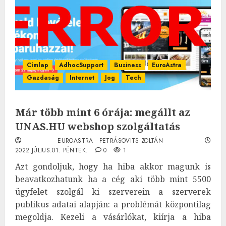
Címlap
AdhocSupport
Business
EuroAstra
Gazdaság
Internet
Jog
Tech
Már több mint 6 órája: megállt az
UNAS.HU webshop szolgáltatás
EUROASTRA - PETRÁSOVITS ZOLTÁN
2022.JÚLIUS.01. PÉNTEK.
0
1
Azt gondoljuk, hogy ha hiba akkor magunk is
beavatkozhatunk ha a cég aki több mint 5500
ügyfelet szolgál ki szerverein a szerverek
publikus adatai alapján: a problémát központilag
megoldja. Kezeli a vásárlókat, kiírja a hiba