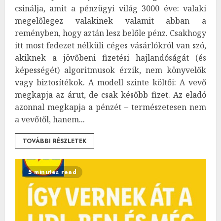
csinálja, amit a pénzügyi világ 3000 éve: valaki
megelőlegez valakinek valamit abban a
reményben, hogy aztán lesz belőle pénz. Csakhogy
itt most fedezet nélküli céges vásárlókról van szó,
akiknek a jövőbeni fizetési hajlandóságát (és
képességét) algoritmusok érzik, nem könyvelők
vagy biztosítékok. A modell szinte költői: A vevő
megkapja az árut, de csak később fizet. Az eladó
azonnal megkapja a pénzét – természetesen nem
a vevőtől, hanem...
TOVÁBBI RÉSZLETEK
5 minutes read