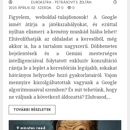
EUROASTRA - PETRÁSOVITS ZOLTÁN
2025.ÁPRILIS.02. SZERDA.
0
0
Figyelem, weboldal-tulajdonosok! A Google
ismét átírja a játékszabályokat, és ezúttal
nyíltan elismeri: a kemény munkád hiába lehet!
Eltávolíthatják az oldaladat a keresőből, még
akkor is, ha a tartalom nagyszerű. Döbbenetes
bejelentések és a Gemini mesterséges
intelligenciával folytatott exkluzív konzultáció
rántja le a leplet a keresőóriás legújabb, sokakat
hátrányos helyzetbe hozó gyakorlatairól. Vajon
mennyire kiszolgáltatottak vagyunk a Google
algoritmusaival szemben? És mit tehetünk, hogy
ne váljunk a következő áldozattá? Elolvasod,...
TOVÁBBI RÉSZLETEK
9 minutes read