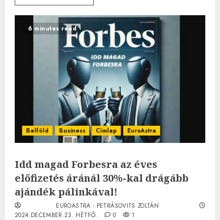
6 minutes read
Belföld
Business
Címlap
EuroAstra
Idd magad Forbesra az éves
előfizetés áránál 30%-kal drágább
ajándék pálinkával!
EUROASTRA - PETRÁSOVITS ZOLTÁN
2024.DECEMBER.23. HÉTFŐ.
0
1