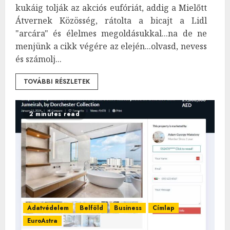
kukáig tolják az akciós eufóriát, addig a Mielőtt
Átvernek Közösség, rátolta a bicajt a Lidl
"arcára" és élelmes megoldásukkal...na de ne
menjünk a cikk végére az elején...olvasd, nevess
és számolj...
TOVÁBBI RÉSZLETEK
2 minutes read
Adatvédelem
Belföld
Business
Címlap
EuroAstra