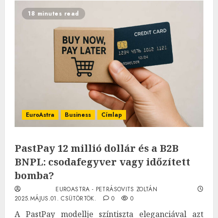
18 minutes read
EuroAstra
Business
Címlap
PastPay 12 millió dollár és a B2B
BNPL: csodafegyver vagy időzített
bomba?
EUROASTRA - PETRÁSOVITS ZOLTÁN
2025.MÁJUS.01. CSÜTÖRTÖK.
0
0
A PastPay modellje színtiszta eleganciával azt