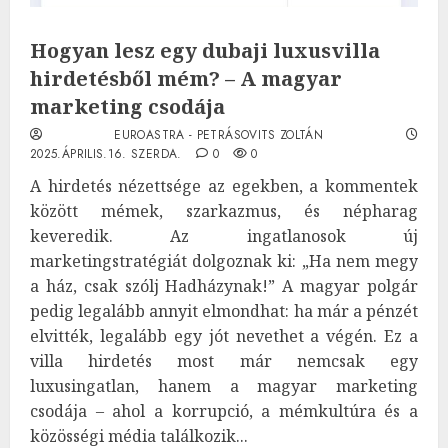
Hogyan lesz egy dubaji luxusvilla
hirdetésből mém? – A magyar
marketing csodája
EUROASTRA - PETRÁSOVITS ZOLTÁN
2025.ÁPRILIS.16. SZERDA.
0
0
A hirdetés nézettsége az egekben, a kommentek
között mémek, szarkazmus, és népharag
keveredik. Az ingatlanosok új
marketingstratégiát dolgoznak ki: „Ha nem megy
a ház, csak szólj Hadházynak!” A magyar polgár
pedig legalább annyit elmondhat: ha már a pénzét
elvitték, legalább egy jót nevethet a végén. Ez a
villa hirdetés most már nemcsak egy
luxusingatlan, hanem a magyar marketing
csodája – ahol a korrupció, a mémkultúra és a
közösségi média találkozik...