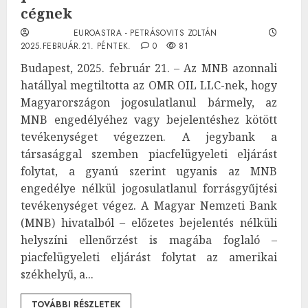
cégnek
EUROASTRA - PETRÁSOVITS ZOLTÁN
2025.FEBRUÁR.21. PÉNTEK.
0
81
Budapest, 2025. február 21. – Az MNB azonnali
hatállyal megtiltotta az OMR OIL LLC-nek, hogy
Magyarországon jogosulatlanul bármely, az
MNB engedélyéhez vagy bejelentéshez kötött
tevékenységet végezzen. A jegybank a
társasággal szemben piacfelügyeleti eljárást
folytat, a gyanú szerint ugyanis az MNB
engedélye nélkül jogosulatlanul forrásgyűjtési
tevékenységet végez. A Magyar Nemzeti Bank
(MNB) hivatalból – előzetes bejelentés nélküli
helyszíni ellenőrzést is magába foglaló –
piacfelügyeleti eljárást folytat az amerikai
székhelyű, a...
TOVÁBBI RÉSZLETEK