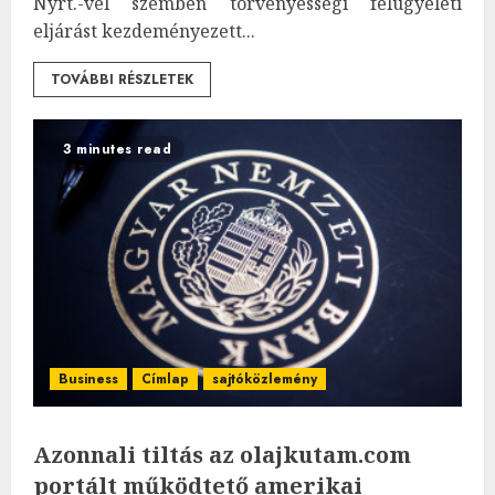
Nyrt.-vel szemben törvényességi felügyeleti
eljárást kezdeményezett...
TOVÁBBI RÉSZLETEK
3 minutes read
Business
Címlap
sajtóközlemény
Azonnali tiltás az olajkutam.com
portált működtető amerikai