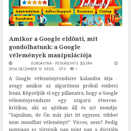
Adatvédelem
AdhocSupport
Business
Címlap
EuroAstra
Amikor a Google eldönti, mit
gondolhatunk: a Google
vélemények manipulációja
EUROASTRA - PETRÁSOVITS ZOLTÁN
2024.DECEMBER.10. KEDD.
0
1
A Google véleményrendszer kalandos útja -
avagy amikor az algoritmus próbál emberi
lenni. Képzeljük el egy pillanatra, hogy a Google
véleményrendszer egy szigorú étterem-
kritikus, aki az ajtóban áll és azt mondja:
"Sajnálom, de Ön már járt itt egyszer, többet
nem mondhat véleményt!" Vicces, nem? Pedig
pontosan ez történik nap mint nap a digitális