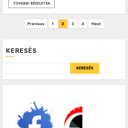
TOVÁBBI RÉSZLETEK
Bejegyzések
Previous
1
2
3
4
Next
lapozása
KERESÉS
KERESÉS