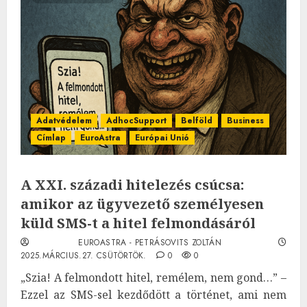
Adatvédelem
AdhocSupport
Belföld
Business
Címlap
EuroAstra
Európai Unió
A XXI. századi hitelezés csúcsa:
amikor az ügyvezető személyesen
küld SMS-t a hitel felmondásáról
EUROASTRA - PETRÁSOVITS ZOLTÁN
2025.MÁRCIUS.27. CSÜTÖRTÖK.
0
0
„Szia! A felmondott hitel, remélem, nem gond…” –
Ezzel az SMS-sel kezdődött a történet, ami nem