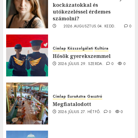
kockázatokkal és
utókezeléssel érdemes
számolni?
2026.AUGUSZTUS.04. KEDD.
0
0
Címlap
Közszolgálati
Kultúra
Hősök gyerekszemmel
2026.JÚLIUS.29. SZERDA.
0
0
Címlap
EuroAstra
Gasztró
Megfiatalodott
2026.JÚLIUS.27. HÉTFŐ.
0
0