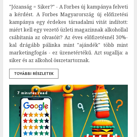
"Józanság = Siker?" - A Forbes új kampánya felveti
a kérdést. A Forbes Magyarország új előfizetési
kampánya egy érdekes társadalmi vitát indított:
miért kell egy vezető üzleti magazinnak alkohollal
csábítania az olvasóit? Az éves előfizetésnél 30%-
kal drágább pálinka mint "ajándék" több mint
marketingfogás - ez üzenetértékű. Azt sugallja: a
siker és az alkohol összetartoznak.
TOVÁBBI RÉSZLETEK
7 minutes read