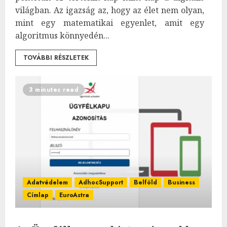
világban. Az igazság az, hogy az élet nem olyan,
mint egy matematikai egyenlet, amit egy
algoritmus könnyedén...
TOVÁBBI RÉSZLETEK
3 minutes read
Adatvédelem
AdhocSupport
Belföld
Business
Címlap
EuroAstra