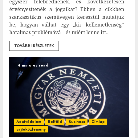
egyszer felébrednének, és következetesen
érvényesítenék a jogaikat? Ebben a cikkben
szarkasztikus szemüvegen keresztül mutatjuk
be, hogyan válhat egy „kis kellemetlenség”
hatalmas problémává – és miért lenne itt...
TOVÁBBI RÉSZLETEK
4 minutes read
Adatvédelem
Belföld
Business
Címlap
sajtóközlemény