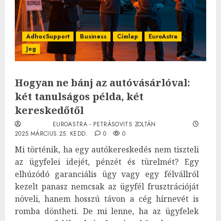
AdhocSupport
Business
Címlap
EuroAstra
Jog
Hogyan ne bánj az autóvásárlóval:
két tanulságos példa, két
kereskedőtől
EUROASTRA - PETRÁSOVITS ZOLTÁN
2025.MÁRCIUS.25. KEDD.
0
0
Mi történik, ha egy autókereskedés nem tiszteli
az ügyfelei idejét, pénzét és türelmét? Egy
elhúzódó garanciális ügy vagy egy félvállról
kezelt panasz nemcsak az ügyfél frusztrációját
növeli, hanem hosszú távon a cég hírnevét is
romba döntheti. De mi lenne, ha az ügyfelek