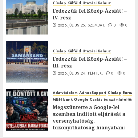
Címlap
Külföld
Utazási Kalauz
Fedezzük fel Közép-Ázsiát! –
IV. rész
2026.JÚLIUS.25. SZOMBAT.
0
0
Címlap
Külföld
Utazási Kalauz
Fedezzük fel Közép-Ázsiát! –
III. rész
2026.JÚLIUS.24. PÉNTEK.
0
0
Adatvédelem
AdhocSupport
Címlap
EuroAst
MBH bank Google Csalás és számlafeltörés 
Megszüntette a Google-lel
szemben indított eljárását a
versenyhatóság,
bizonyíthatóság hiányában:
TE mit gondolsz erről?