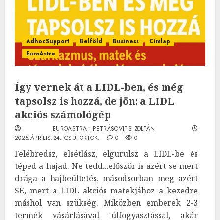
AdhocSupport
Belföld
Business
Címlap
EuroAstra
Így vernek át a LIDL-ben, és még
tapsolsz is hozzá, de jön: a LIDL
akciós számológép
EUROASTRA - PETRÁSOVITS ZOLTÁN
2025.ÁPRILIS.24. CSÜTÖRTÖK.
0
0
Felébredsz, elsétlász, elgurulsz a LIDL-be és
téped a hajad. Ne tedd...először is azért se mert
drága a hajbeültetés, másodsorban meg azért
SE, mert a LIDL akciós matekjához a kezedre
máshol van szükség. Miközben emberek 2-3
termék vásárlásával túlfogyasztással, akár