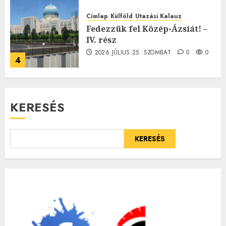
Címlap
Külföld
Utazási Kalauz
Fedezzük fel Közép-Ázsiát! –
IV. rész
2026.JÚLIUS.25. SZOMBAT.
0
0
4
KERESÉS
KERESÉS