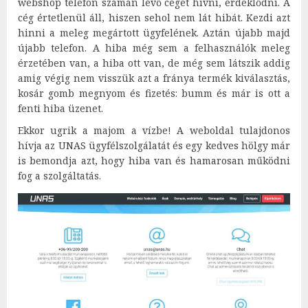
webshop telefon számán lévő céget hívni, érdeklődni. A
cég értetlenül áll, hiszen sehol nem lát hibát. Kezdi azt
hinni a meleg megártott ügyfelének. Aztán újabb majd
újabb telefon. A hiba még sem a felhasználók meleg
érzetében van, a hiba ott van, de még sem látszik addig
amig végig nem visszük azt a fránya termék kiválasztás,
kosár gomb megnyom és fizetés: bumm és már is ott a
fenti hiba üzenet.
Ekkor ugrik a majom a vízbe! A weboldal tulajdonos
hívja az UNAS ügyfélszolgálatát és egy kedves hölgy már
is bemondja azt, hogy hiba van és hamarosan működni
fog a szolgáltatás.