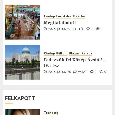
Címlap
EuroAstra
Gasztró
Megfiatalodott
2026.JÚLIUS.27. HÉTFŐ.
0
0
Címlap
Külföld
Utazási Kalauz
Fedezzük fel Közép-Ázsiát! –
IV. rész
2026.JÚLIUS.25. SZOMBAT.
0
0
FELKAPOTT
Trending