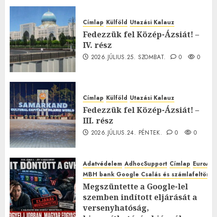
Címlap
Külföld
Utazási Kalauz
Fedezzük fel Közép-Ázsiát! –
IV. rész
2026.JÚLIUS.25. SZOMBAT.
0
0
Címlap
Külföld
Utazási Kalauz
Fedezzük fel Közép-Ázsiát! –
III. rész
2026.JÚLIUS.24. PÉNTEK.
0
0
Adatvédelem
AdhocSupport
Címlap
EuroAst
MBH bank Google Csalás és számlafeltörés 
Megszüntette a Google-lel
szemben indított eljárását a
versenyhatóság,