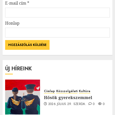
E-mail cím
*
Honlap
ÚJ HÍREINK
Címlap
Közszolgálati
Kultúra
Hősök gyerekszemmel
2026.JÚLIUS.29. SZERDA.
0
0