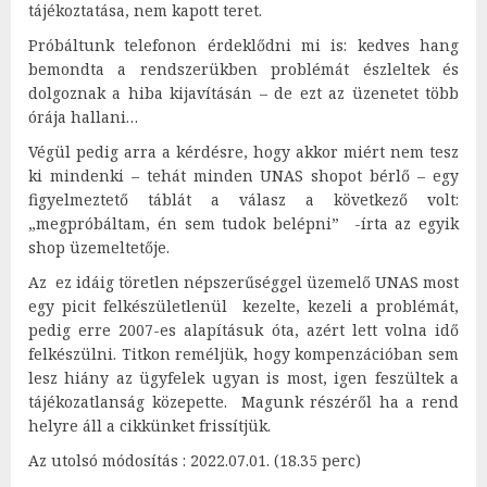
tájékoztatása, nem kapott teret.
Próbáltunk telefonon érdeklődni mi is: kedves hang
bemondta a rendszerükben problémát észleltek és
dolgoznak a hiba kijavításán – de ezt az üzenetet több
órája hallani…
Végül pedig arra a kérdésre, hogy akkor miért nem tesz
ki mindenki – tehát minden UNAS shopot bérlő – egy
figyelmeztető táblát a válasz a következő volt:
„megpróbáltam, én sem tudok belépni” -írta az egyik
shop üzemeltetője.
Az ez idáig töretlen népszerűséggel üzemelő UNAS most
egy picit felkészületlenül kezelte, kezeli a problémát,
pedig erre 2007-es alapításuk óta, azért lett volna idő
felkészülni. Titkon reméljük, hogy kompenzációban sem
lesz hiány az ügyfelek ugyan is most, igen feszültek a
tájékozatlanság közepette. Magunk részéről ha a rend
helyre áll a cikkünket frissítjük.
Az utolsó módosítás : 2022.07.01. (18.35 perc)