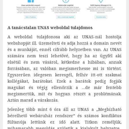
A tanácstalan UNAS weboldal tulajdonos
A weboldal tulajdonosa aki az UNAS-nál hostolja
webshopját ill. üzemelteti és adja hozzá a domain nevét
és a munkáját, ennél cifrább helyzetben van. Az UNAS
számára nem teszi lehetővé, hogy ha az ügyfél aki
elsétál és nem vásárol, kétkedne a hibában, annak
forrásában, az valóban megismerhesse mi is történt.
Egyszerűen idegesen keresgél, felhív itt-ott szakmai
kollégákat, barátokat. Ezek a barátok pedig fogják
magukat és végig ellenőrzik a …de már fentebb
megismertük, mit és hogyan részét a problémának.
Aztán marad a várakozás.
Jelenleg több mint 6 óra áll az UNAS a „Megbízható
bérelhető webáruház rendszer” és számos konfliktus
fültanúja lettünk ez idő alatt. Titkon reméljük,
mihamarabb megoldás születik a kialakult helyzetre.