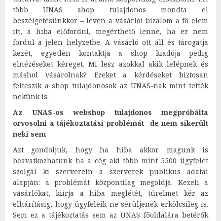
több UNAS shop tulajdonos mondta el
beszélgetésünkkor – lévén a vásárlói bizalom a fő elem
itt, a hiba előfordul, megérthető lenne, ha ez nem
fordul a jelen helyzetbe. A vásárló ott áll és tárogatja
kezét, egyetlen kontaktja a shop kiadója pedig
elnézéseket kéreget. Mi lesz azokkal akik lelépnek és
máshol vásárolnak? Ezeket a kérdéseket biztosan
felteszik a shop tulajdonosok az UNAS-nak mint tették
nekünk is.
Az UNAS-os webshop tulajdonos megpróbálta
orvosolni a tájékoztatási problémát de nem sikerült
neki sem
Azt gondoljuk, hogy ha hiba akkor magunk is
beavatkozhatunk ha a cég aki több mint 5500 ügyfelet
szolgál ki szerverein a szerverek publikus adatai
alapján: a problémát központilag megoldja. Kezeli a
vásárlókat, kiírja a hiba meglétét, türelmet kér az
elhárításig, hogy ügyfeleik ne sérüljenek erkölcsileg is.
Sem ez a tájékoztatás sem az UNAS főoldalára betérők