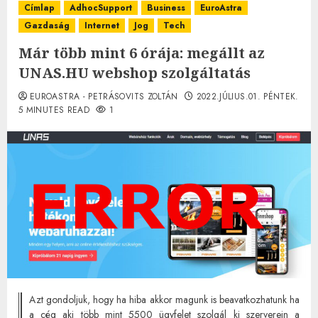
Címlap
AdhocSupport
Business
EuroAstra
Gazdaság
Internet
Jog
Tech
Már több mint 6 órája: megállt az
UNAS.HU webshop szolgáltatás
EUROASTRA - PETRÁSOVITS ZOLTÁN
2022.JÚLIUS.01. PÉNTEK.
5 MINUTES READ
1
Azt gondoljuk, hogy ha hiba akkor magunk is beavatkozhatunk ha
a cég aki több mint 5500 ügyfelet szolgál ki szerverein a