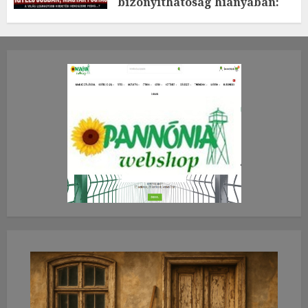
bizonyíthatóság hiányában:
TE mit gondolsz erről?
2026.JÚLIUS.23. CSÜTÖRTÖK.
0
0