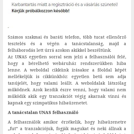
Számos szakmai és baráti telefon, több tucat ellenőrző
tesztelés és a végén a tanácstalanság, majd a
felháborodás lett úrrá azokon akikkel beszéltünk.
Az UNAS egyetlen sorral sem jelzi a felhasználói felé,
hogy a bérelhető webáruház rendszerükben hiba
lenne. A weboldal cikkünk írásakor a főoldal képét
mellékeljük is cikkünkhöz: egyetlen betű sem adja
tanújelét, hogy valami leállt. A weboldalak látszólag
működnek. Azok kezdik észre venni, hogy valami nem
működik akik egy tranzakciót végig akarnak vinni és
kapnak egy szimpatikus hibaüzenetet.
A tanácstalan UNAS felhasználó
A felhasználók amikor érzékelik, hogy hibaüzenetre
„fut” a tranzakciójuk, fogják magukat és neki állnak a