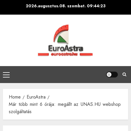
Skip
2026.augusztus.08. szombat.
09:44:24
to
content
Primary
Menu
Home
EuroAstra
Már több mint 6 órája: megállt az UNAS.HU webshop
szolgáltatás