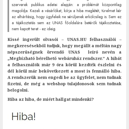
szerverek publikus adatai alapján: a problémát központilag
megoldja. Kezeli a vásárlókat, kiírja a hiba meglétét, türelmet kér
az elhárításig, hogy ügyfeleik ne sérüljenek erkölcsileg is. Sem ez
a tájékoztatás sem az UNAS főoldalára betérők tájékoztatása,
nem kapott teret - ez ideig.
Kissé ingerült olvasói – UNAS.HU felhasználói –
megkeresésekből tudjuk, hogy megállt a méltán nagy
népszerűségnek örvendő UNAS leíró nevén a
„Megbízható bérelhető webáruház rendszer.”
A hibát
a felhasználók már 9 óra körül kezdték észlelni és
dél körül már bekövetkezett a most is fennálló hiba.
A rendszerük nem engedi be az ügyfelet, nem tudnak
fizetni, de még a webshop tulajdonosok sem tudnak
belogolni.
Hiba az hiba, de miért hallgat mindenki?