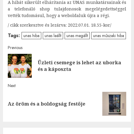
A hibát sikerült elhárítania az UNAS munkatársainak és
a telefonáló shop tulajdonosok megelégedettséggel
vették tudomásul, hogy a weboldaluk újra a régi.
/ cikk szerkesztve és lezárva: 2022.07.01. 18.55-kor/
Tags:
unas hiba
unas leállt
unas megállt
unas műszaki hiba
Post
Previous
navigation
Üzleti csemege is lehet az uborka
Pre
és a káposzta
post
Next
Next
Az öröm és a boldogság festője
post: