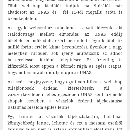
Több webshop kiadótól tudjuk ma 9-órától már
akadozott az UNAS és fél 11-től megállt: azóta is
üzemképtelen.
Az egyik webáruház tulajdonos szavait idézzük, aki
csalódottsága mellett elmondta: az UNAS eddig
tökéletesen működött, ezért berendelt cégünk több tíz
millió forint értékű klíma berendezést. Ilyenkor a nagy
melegben hirtelen sok igény mutatkozik az adhoc
beszereléssel történő telepítésre. Ez üzletileg is
kifizetődő. Most éppen a körmét rágja az egész csapat,
hogy mihamarabb induljon újra az UNAS.
Azt azért megjegyzete, hogy egy ilyen hibát, a webshop
tulajdonosok érdemi kiértesítésén túl, a
vázszerkezetében teljes egészében UNAS-ként üzemelő
shopok esetében a vásárlók érdemi tájékoztatása
hatalmas bizalom építés lenne.
Egy banner a vásárlók tájékoztatására, hatalmas
könnyebbség lenne, lehetne és ezt a mostani esetből
tanulva: talán nem is ártana központilag előállítani. Ezt