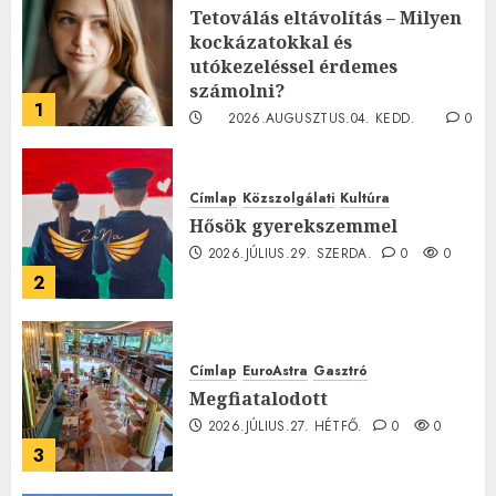
Tetoválás eltávolítás – Milyen
kockázatokkal és
utókezeléssel érdemes
számolni?
1
2026.AUGUSZTUS.04. KEDD.
0
0
Címlap
Közszolgálati
Kultúra
Hősök gyerekszemmel
2026.JÚLIUS.29. SZERDA.
0
0
2
Címlap
EuroAstra
Gasztró
Megfiatalodott
2026.JÚLIUS.27. HÉTFŐ.
0
0
3