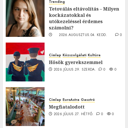
Trending
Tetoválás eltávolítás – Milyen
kockázatokkal és
utókezeléssel érdemes
számolni?
2026.AUGUSZTUS.04. KEDD.
0
0
Címlap
Közszolgálati
Kultúra
Hősök gyerekszemmel
2026.JÚLIUS.29. SZERDA.
0
0
Címlap
EuroAstra
Gasztró
Megfiatalodott
2026.JÚLIUS.27. HÉTFŐ.
0
0