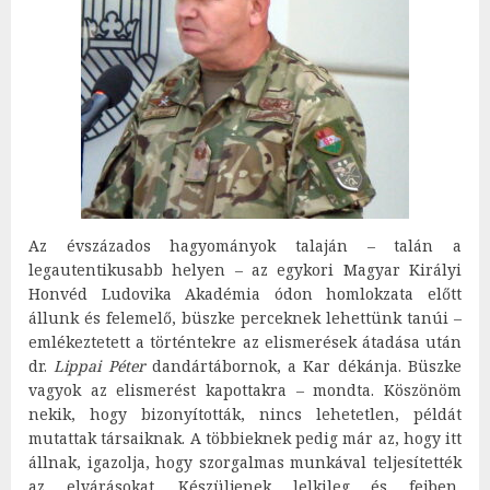
Az évszázados hagyományok talaján – talán a
legautentikusabb helyen – az egykori Magyar Királyi
Honvéd Ludovika Akadémia ódon homlokzata előtt
állunk és felemelő, büszke perceknek lehettünk tanúi –
emlékeztetett a történtekre az elismerések átadása után
dr.
Lippai Péter
dandártábornok, a Kar dékánja. Büszke
vagyok az elismerést kapottakra – mondta. Köszönöm
nekik, hogy bizonyították, nincs lehetetlen, példát
mutattak társaiknak. A többieknek pedig már az, hogy itt
állnak, igazolja, hogy szorgalmas munkával teljesítették
az elvárásokat. Készüljenek lelkileg és fejben,