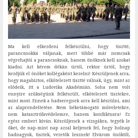
Ma kell elkezdeni felkészülni, hogy tisztté,
parancsnokká váljanak, mert többé már nemcsak
végrehajtói a parancsoknak, hanem önöknek kell azokat
kiadni. Azt kérem dékán úrtól, rektor úrtól, hogy
kezdjük el önöket kollégaként kezelni! Készüljenek arra,
hogy magabiztos, elkötelezett tisztté válnak, úgy, mint az
elődeik, itt a Ludovika Akadémián. Soha nem volt
ennyire szükségünk felkészült, elkötelezett tisztekre,
mint most. Ennek a hadseregnek arra kell készülni, ami
az alaprendeltetése. Nem béketámogató műveletekre,
nem katasztrófavédelemre, hanem konfliktusra! Ez
egész embert kíván. Készüljenek a vizsgákra, tegyék le
őket, de nap-mint nap azzal keljenek fel, hogy holnap
hadnagyok, tisztek, vezetők lesznek! Elvárom önöktől,