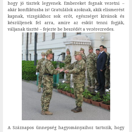
hogy jó tisztek legyenek. Embereket fognak vezetni –
akár konfliktusba is! Gratulálok azoknak, akik elismerést
kapnak, vizsgáikhoz sok erőt, egészséget kívánok és
készüljenek fel arra, amire az esküt tenni fogják,
váljanak tisztté – fejezte be beszédét a vezérezredes.
A Száznapos ünnepség hagyományaihoz tartozik, hogy