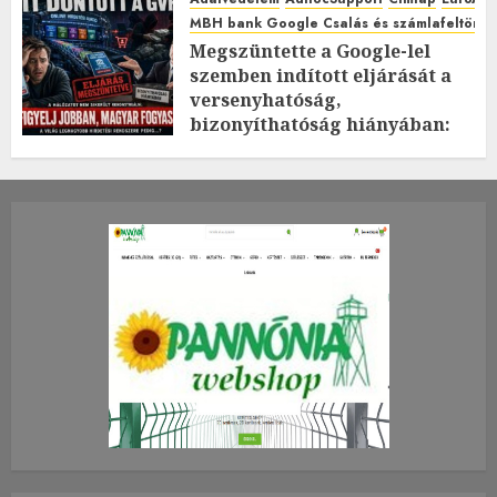
MBH bank Google Csalás és számlafeltörés 
Megszüntette a Google-lel
szemben indított eljárását a
versenyhatóság,
bizonyíthatóság hiányában:
TE mit gondolsz erről?
2026.JÚLIUS.23. CSÜTÖRTÖK.
0
0