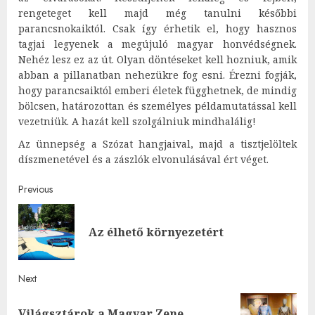
rengeteget kell majd még tanulni későbbi
parancsnokaiktól. Csak így érhetik el, hogy hasznos
tagjai legyenek a megújuló magyar honvédségnek.
Nehéz lesz ez az út. Olyan döntéseket kell hozniuk, amik
abban a pillanatban nehezükre fog esni. Érezni fogják,
hogy parancsaiktól emberi életek függhetnek, de mindig
bölcsen, határozottan és személyes példamutatással kell
vezetniük. A hazát kell szolgálniuk mindhalálig!
Az ünnepség a Szózat hangjaival, majd a tisztjelöltek
díszmenetével és a zászlók elvonulásával ért véget.
Post
Previous
navigation
Pre
Az élhető környezetért
post
Next
Világsztárok a Magyar Zene