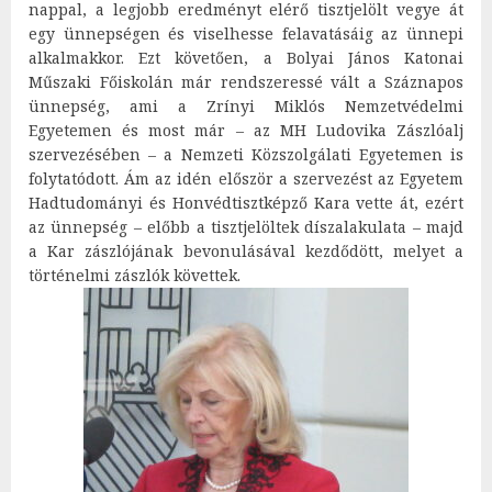
nappal, a legjobb eredményt elérő tisztjelölt vegye át
egy ünnepségen és viselhesse felavatásáig az ünnepi
alkalmakkor. Ezt követően, a Bolyai János Katonai
Műszaki Főiskolán már rendszeressé vált a Száznapos
ünnepség, ami a Zrínyi Miklós Nemzetvédelmi
Egyetemen és most már – az MH Ludovika Zászlóalj
szervezésében – a Nemzeti Közszolgálati Egyetemen is
folytatódott. Ám az idén először a szervezést az Egyetem
Hadtudományi és Honvédtisztképző Kara vette át, ezért
az ünnepség – előbb a tisztjelöltek díszalakulata – majd
a Kar zászlójának bevonulásával kezdődött, melyet a
történelmi zászlók követtek.