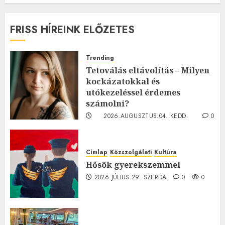
FRISS HÍREINK ELŐZETES
Trending
Tetoválás eltávolítás – Milyen
kockázatokkal és
utókezeléssel érdemes
számolni?
2026.AUGUSZTUS.04. KEDD.
0
0
Címlap
Közszolgálati
Kultúra
Hősök gyerekszemmel
2026.JÚLIUS.29. SZERDA.
0
0