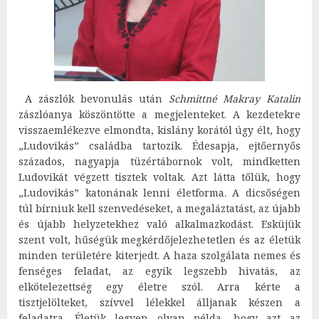
A zászlók bevonulás után
Schmittné Makray Katalin
zászlóanya köszöntötte a megjelenteket. A kezdetekre
visszaemlékezve elmondta, kislány korától úgy élt, hogy
„Ludovikás” családba tartozik. Édesapja, ejtőernyős
százados, nagyapja tüzértábornok volt, mindketten
Ludovikát végzett tisztek voltak. Azt látta tőlük, hogy
„Ludovikás” katonának lenni életforma. A dicsőségen
túl bírniuk kell szenvedéseket, a megaláztatást, az újabb
és újabb helyzetekhez való alkalmazkodást. Esküjük
szent volt, hűségük megkérdőjelezhetetlen és az életük
minden területére kiterjedt. A haza szolgálata nemes és
fenséges feladat, az egyik legszebb hivatás, az
elkötelezettség egy életre szól. Arra kérte a
tisztjelölteket, szívvel lélekkel álljanak készen a
feladatra. Életük legyen olyan példa, hogy azt az