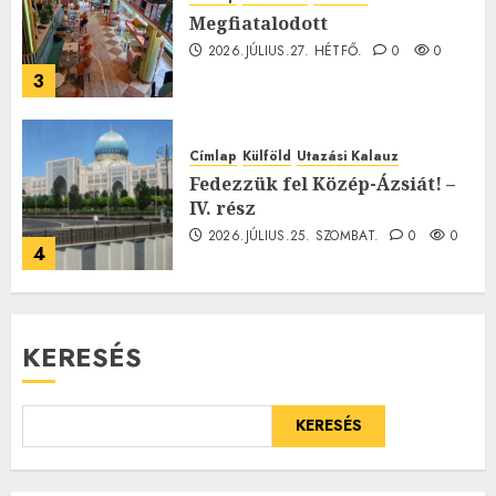
Megfiatalodott
2026.JÚLIUS.27. HÉTFŐ.
0
0
3
Címlap
Külföld
Utazási Kalauz
Fedezzük fel Közép-Ázsiát! –
IV. rész
2026.JÚLIUS.25. SZOMBAT.
0
0
4
KERESÉS
KERESÉS