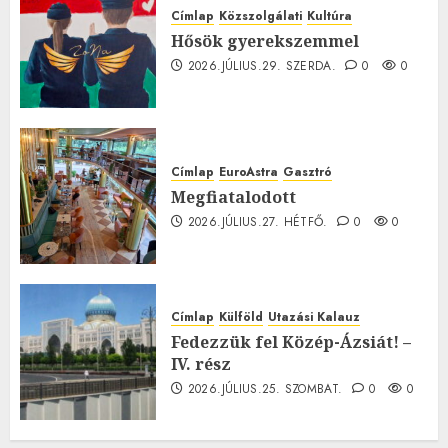
Címlap
Közszolgálati
Kultúra
Hősök gyerekszemmel
2026.JÚLIUS.29. SZERDA.
0
0
Címlap
EuroAstra
Gasztró
Megfiatalodott
2026.JÚLIUS.27. HÉTFŐ.
0
0
Címlap
Külföld
Utazási Kalauz
Fedezzük fel Közép-Ázsiát! –
IV. rész
2026.JÚLIUS.25. SZOMBAT.
0
0