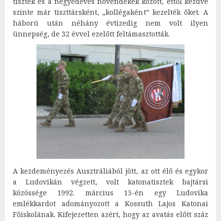
tisztek és a negyedéves növendékek között, ettől kezdve
szinte már tiszttársként, „kollégaként” kezelték őket. A
háború után néhány évtizedig nem volt ilyen
ünnepség, de 32 évvel ezelőtt feltámasztották.
A kezdeményezés Ausztráliából jött, az ott élő és egykor
a Ludovikán végzett, volt katonatisztek bajtársi
közössége 1992. március 15-én egy Ludovika
emlékkardot adományozott a Kossuth Lajos Katonai
Főiskolának. Kifejezetten azért, hogy az avatás előtt száz