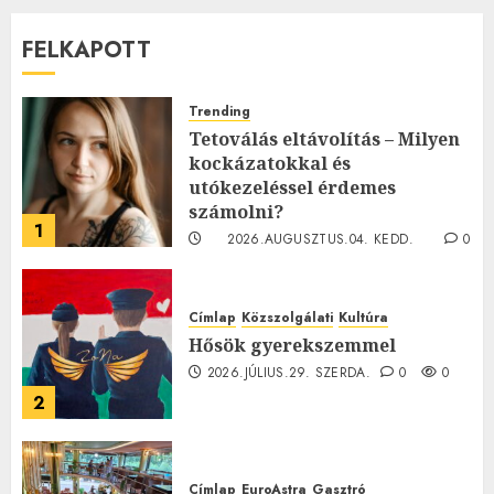
FELKAPOTT
Trending
Tetoválás eltávolítás – Milyen
kockázatokkal és
utókezeléssel érdemes
számolni?
1
2026.AUGUSZTUS.04. KEDD.
0
0
Címlap
Közszolgálati
Kultúra
Hősök gyerekszemmel
2026.JÚLIUS.29. SZERDA.
0
0
2
Címlap
EuroAstra
Gasztró