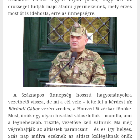
örökséget tudják majd átadni gyermekeinek, mely érzés
most őt is idehozta, erre az ünnepségre.
A Száznapos ünnepség hosszú hagyományokra
vezethető vissza, de mi a cél vele – tette fel a kérdést
dr.
Böröndi Gábor
vezérezredes, a Honvéd Vezérkar főnöke.
Most, önök egy olyan hivatást választottak – mondta, ami
a legnehezebb. Tisztté, vezetővé kell válniuk. Ma még
végrehajtják az altisztek parancsait – és ez így helyes.
Száz nap múlva ezeknek az altiszt kollégáknak önök