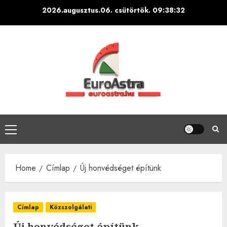
Skip
2026.augusztus.06. csütörtök.
09:38:34
to
content
Primary
Menu
Home
Címlap
Új honvédséget építünk
Címlap
Közszolgálati
Új honvédséget építünk