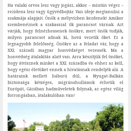
Ha valaki orvos lesz vagy jogász, akkor – miután végez –
rezidens lesz vagy ügyvédbojtár. Van ideje megtanulni a
szakmája alapjait. Önök a mélyvízben kezdenek! Amikor
szembenéznek a szakasszal ők parancsot várnak. Azt
várják, hogy felnézhessenek önökre, mert önök tudják,
milyen parancsot adnak ki, hová vezetik őket. Ez a
legnagyobb felelősség. Önökre az a feladat vár, hogy a
XXI. századi magyar honvédséget vezessék. Ma a
honvédség átalakítás alatt van. Arra készítjük fel önöket,
hogy átvisznek minket a XXI. századba és ehhez az kell,
hogy egész életüket ennek a hivatásnak rendeljék alá. A
határaink mellett háború dúl, a Nyugat-Balkán
biztonsága kétséges, migránshullámok érhetik el
Európát, Gázában hadműveletek folynak, az egész világ
forrongásban, átalakulóban van!