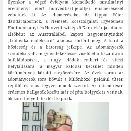
ilyenkor a végző évfolyam kiemelkedő tanulmányi
eredményt elért honvédtiszt-jelöltjei elismeréseket
vehetnek át. Az elismeréseket dr. Lippai Péter
dandártábornok, a Nemzeti Közszolgálati Egyetemen
Hadtudományi és Honvédtisztképző Kar dékánja adta át.
Elsőként az Ausztráliából kapott hagyományindító
„Ludovika emlékkard” átadása történt meg. A kard a
hősiesség és a bátorság jelképe. Az adományozók
szándéka volt, hogy emlékeztesse viselőjét a haza iránti
önfeláldozásra, a nagy elődök emberi és vitézi
helytállására, a magyar katonai becsület minden
körülmények közötti megőrzésére. Az évek során az
adományozók sora bővült a különböző, például tüzér,
repülő és más fegyvernemek szerint. Az elismerésre
érdemes hallgatók között már régóta hölgyek is vannak,
ők kard helyett dísztőrt kapnak.