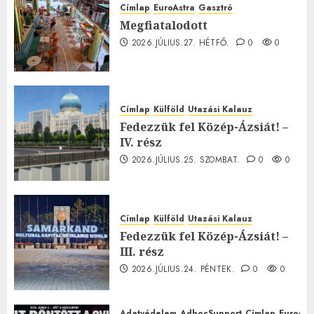
Címlap
EuroAstra
Gasztró
Megfiatalodott
2026.JÚLIUS.27. HÉTFŐ.
0
0
Címlap
Külföld
Utazási Kalauz
Fedezzük fel Közép-Ázsiát! –
IV. rész
2026.JÚLIUS.25. SZOMBAT.
0
0
Címlap
Külföld
Utazási Kalauz
Fedezzük fel Közép-Ázsiát! –
III. rész
2026.JÚLIUS.24. PÉNTEK.
0
0
Adatvédelem
AdhocSupport
Címlap
EuroAst