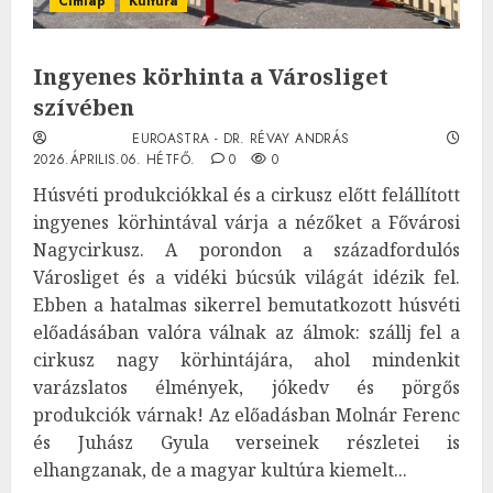
Címlap
Kultúra
Ingyenes körhinta a Városliget
szívében
EUROASTRA - DR. RÉVAY ANDRÁS
2026.ÁPRILIS.06. HÉTFŐ.
0
0
Húsvéti produkciókkal és a cirkusz előtt felállított
ingyenes körhintával várja a nézőket a Fővárosi
Nagycirkusz. A porondon a századfordulós
Városliget és a vidéki búcsúk világát idézik fel.
Ebben a hatalmas sikerrel bemutatkozott húsvéti
előadásában valóra válnak az álmok: szállj fel a
cirkusz nagy körhintájára, ahol mindenkit
varázslatos élmények, jókedv és pörgős
produkciók várnak! Az előadásban Molnár Ferenc
és Juhász Gyula verseinek részletei is
elhangzanak, de a magyar kultúra kiemelt...