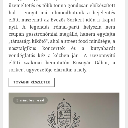
üzemeltetés és több tonna gondosan előkészített
hal – ennyit már elmondhatunk a bejelentés
előtt, miszerint az Evezős Sörkert idén is kaput
nyit. A legendás római-parti helyszín nem
csupán gasztronómiai megálló, hanem egyfajta
„társasági kikötő”, ahol a street food minősége, a
nosztalgikus koncertek és a kutyabarát
vendéglátás kéz a kézben jár. A szezonnyitó
előtti szakmai bemutatón Kusnyár Gábor, a
sörkert ügyvezetője elárulta: a hely...
TOVÁBBI RÉSZLETEK
5 minutes read