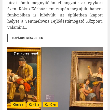
utcai tömb megnyitóján elhangzott: az egykori
Szent Rókus Kórház nem csupán megújult, hanem
funkcióiban is kibővült. Az épületben kapott
helyet a Semmelweis Fejlődéstámogató Központ,
valamint...
TOVÁBBI RÉSZLETEK
7 minutes read
Címlap
Külföld
Kultúra