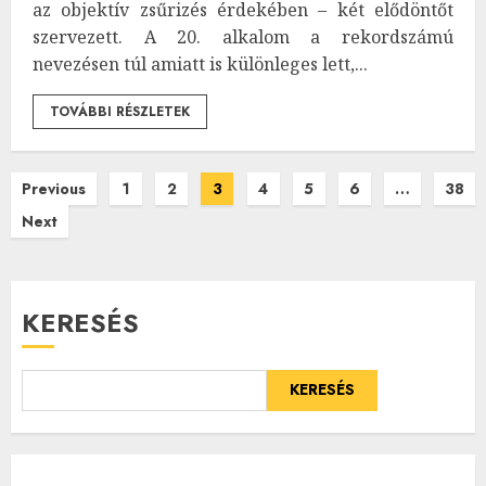
az objektív zsűrizés érdekében – két elődöntőt
szervezett. A 20. alkalom a rekordszámú
nevezésen túl amiatt is különleges lett,...
TOVÁBBI RÉSZLETEK
Bejegyzések
Previous
1
2
3
4
5
6
…
38
Next
lapozása
KERESÉS
KERESÉS