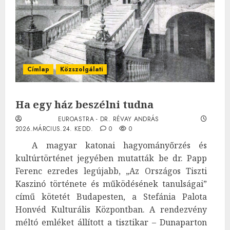
Címlap
Közszolgálati
Ha egy ház beszélni tudna
EUROASTRA - DR. RÉVAY ANDRÁS
2026.MÁRCIUS.24. KEDD.
0
0
A magyar katonai hagyományőrzés és
kultúrtörténet jegyében mutatták be dr. Papp
Ferenc ezredes legújabb, „Az Országos Tiszti
Kaszinó története és működésének tanulságai”
című kötetét Budapesten, a Stefánia Palota
Honvéd Kulturális Központban. A rendezvény
méltó emléket állított a tisztikar – Dunaparton