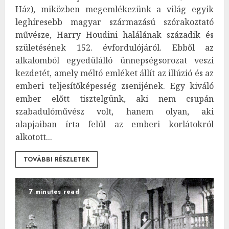
Ház), miközben megemlékezünk a világ egyik
leghíresebb magyar származású szórakoztató
művésze, Harry Houdini halálának századik és
születésének 152. évfordulójáról. Ebből az
alkalomból egyedülálló ünnepségsorozat veszi
kezdetét, amely méltó emléket állít az illúzió és az
emberi teljesítőképesség zsenijének. Egy kiváló
ember előtt tisztelgünk, aki nem csupán
szabadulóművész volt, hanem olyan, aki
alapjaiban írta felül az emberi korlátokról
alkotott...
TOVÁBBI RÉSZLETEK
7 minutes read