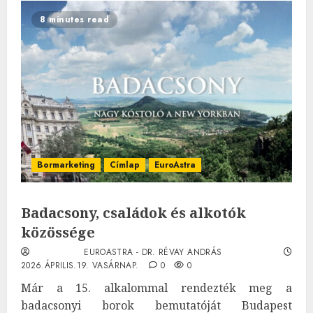
8 minutes read
Bormarketing
Címlap
EuroAstra
Badacsony, családok és alkotók
közössége
EUROASTRA - DR. RÉVAY ANDRÁS
2026.ÁPRILIS.19. VASÁRNAP.
0
0
Már a 15. alkalommal rendezték meg a
badacsonyi borok bemutatóját Budapest