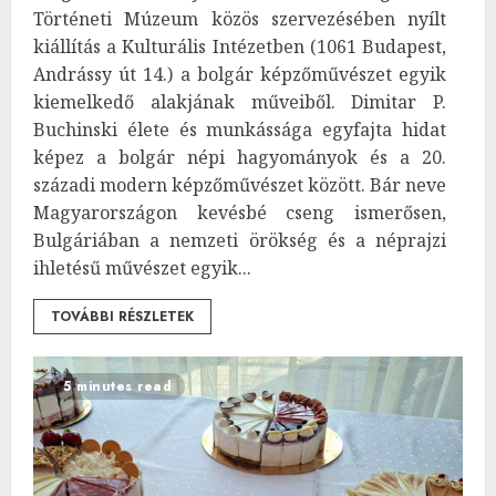
Történeti Múzeum közös szervezésében nyílt
kiállítás a Kulturális Intézetben (1061 Budapest,
Andrássy út 14.) a bolgár képzőművészet egyik
kiemelkedő alakjának műveiből. Dimitar P.
Buchinski élete és munkássága egyfajta hidat
képez a bolgár népi hagyományok és a 20.
századi modern képzőművészet között. Bár neve
Magyarországon kevésbé cseng ismerősen,
Bulgáriában a nemzeti örökség és a néprajzi
ihletésű művészet egyik...
TOVÁBBI RÉSZLETEK
5 minutes read