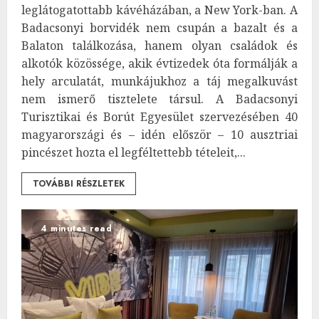
leglátogatottabb kávéházában, a New York-ban. A
Badacsonyi borvidék nem csupán a bazalt és a
Balaton találkozása, hanem olyan családok és
alkotók közössége, akik évtizedek óta formálják a
hely arculatát, munkájukhoz a táj megalkuvást
nem ismerő tisztelete társul. A Badacsonyi
Turisztikai és Borút Egyesület szervezésében 40
magyarországi és – idén először – 10 ausztriai
pincészet hozta el legféltettebb tételeit,...
TOVÁBBI RÉSZLETEK
4 minutes read