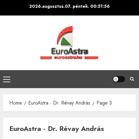
Skip
2026.augusztus.07. péntek.
00:51:58
to
content
Primary
Menu
Home
EuroAstra - Dr. Révay András
Page 3
EuroAstra - Dr. Révay András