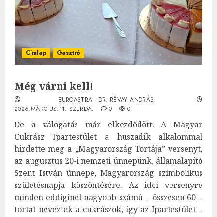
Címlap
Gasztró
Még várni kell!
EUROASTRA - DR. RÉVAY ANDRÁS
2026.MÁRCIUS.11. SZERDA.
0
0
De a válogatás már elkezdődött. A Magyar
Cukrász Ipartestület a huszadik alkalommal
hirdette meg a „Magyarország Tortája” versenyt,
az augusztus 20-i nemzeti ünnepünk, államalapító
Szent István ünnepe, Magyarország szimbolikus
születésnapja köszöntésére. Az idei versenyre
minden eddiginél nagyobb számú – összesen 60 –
tortát neveztek a cukrászok, így az Ipartestület –