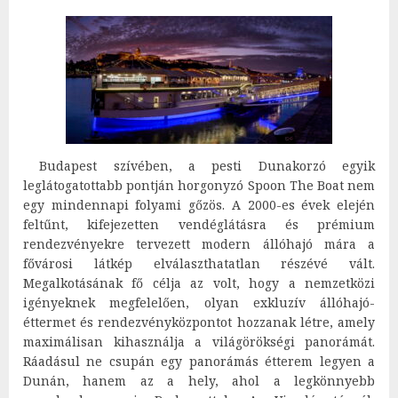
Budapest szívében, a pesti Dunakorzó egyik
leglátogatottabb pontján horgonyzó Spoon The Boat nem
egy mindennapi folyami gőzös. A 2000-es évek elején
feltűnt, kifejezetten vendéglátásra és prémium
rendezvényekre tervezett modern állóhajó mára a
fővárosi látkép elválaszthatatlan részévé vált.
Megalkotásának fő célja az volt, hogy a nemzetközi
igényeknek megfelelően, olyan exkluzív állóhajó-
éttermet és rendezvényközpontot hozzanak létre, amely
maximálisan kihasználja a világörökségi panorámát.
Ráadásul ne csupán egy panorámás étterem legyen a
Dunán, hanem az a hely, ahol a legkönnyebb