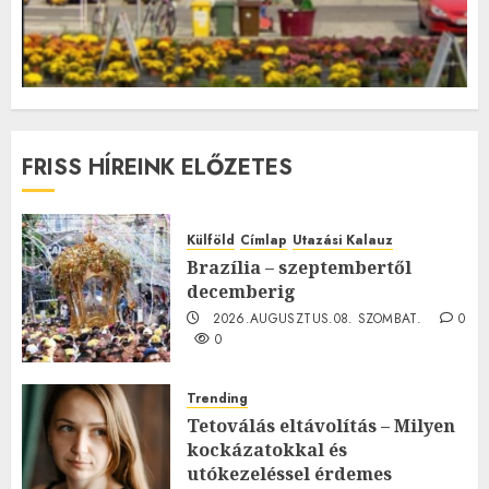
FRISS HÍREINK ELŐZETES
Külföld
Címlap
Utazási Kalauz
Brazília – szeptembertől
decemberig
2026.AUGUSZTUS.08. SZOMBAT.
0
0
Trending
Tetoválás eltávolítás – Milyen
kockázatokkal és
utókezeléssel érdemes