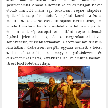
gasztronómiai kínálat a kezdeti keleti és nyugati ízeket
ötvöző iránytól mára egy tudatosan régiós alapokra
építkező koncepcióig jutott. A megújult konyha a Duna
menti országok közös ételkultúrájából merít ihletet, ám
mindezt modern bisztrószemlélettel értelmezi újra. Az
étlapon a közép-európai és balkáni régió jellemző
fogásai jelennek meg, de a megszokottnál jóval
könnyedebb, frissebb formában. A szezonálisan frissülő
kínálatban tökéletesen megfér egymás mellett: a bécsi
szelet eleganciája, a magyar gulyásleves és
csirkepaprikás tiszta, karakteres íze, valamint a balkáni
street food kötetlen világa.