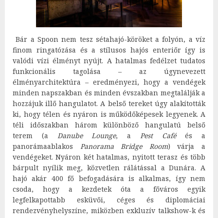
Bár a Spoon nem tesz sétahajó-köröket a folyón, a víz
finom ringatózása és a stílusos hajós enteriőr így is
valódi vízi élményt nyújt. A hatalmas fedélzet tudatos
funkcionális tagolása – az úgynevezett
élményarchitektúra – eredményezi, hogy a vendégek
minden napszakban és minden évszakban megtalálják a
hozzájuk illő hangulatot. A belső tereket úgy alakították
ki, hogy télen és nyáron is működőképesek legyenek. A
téli időszakban három különböző hangulatú belső
terem (a
Danube Lounge
, a
Pest Café
és a
panorámaablakos
Panorama Bridge Room
) várja a
vendégeket. Nyáron két hatalmas, nyitott terasz és több
bárpult nyílik meg, közvetlen rálátással a Dunára. A
hajó akár 400 fő befogadására is alkalmas, így nem
csoda, hogy a kezdetek óta a főváros egyik
legfelkapottabb esküvői, céges és diplomáciai
rendezvényhelyszíne, miközben exkluzív talkshow-k és