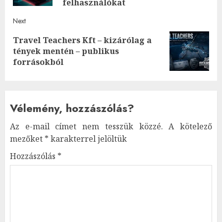
felhasználókat
Next
Travel Teachers Kft – kizárólag a
Next
tények mentén – publikus
post:
forrásokból
Vélemény, hozzászólás?
Az e-mail címet nem tesszük közzé.
A kötelező
mezőket
*
karakterrel jelöltük
Hozzászólás
*