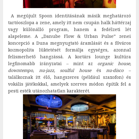
A megújult Spoon identitásának másik meghatározó
tartóoszlopa a zene, amely itt nem csupán halk háttérzaj
vagy különálló program, hanem a fedélzeti lét
alapeleme. A „Danube Flow & Urban Pulse” zenei
koncepció a Duna megnyugtató áramlását és a főváros
kozmopolita lüktetését formálja egységes, azonnal
felismerhető hangzássá. A kortárs lounge kultúra
legfinomabb irányzatai – mint az
organic house,
downtempo, nu-jazz, soulful house
és
nu-disco
–
találkoznak itt élő, hangszeres (például szaxofon) és
vokális játékokkal, amelyek szerves módon építik fel a
pesti esték utánozhatatlan karakterét.