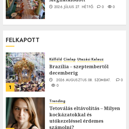
2026.JÚLIUS.27. HÉTFŐ.
0
0
FELKAPOTT
Külföld
Címlap
Utazási Kalauz
Brazília – szeptembertől
decemberig
2026.AUGUSZTUS.08. SZOMBAT.
0
0
1
Trending
Tetoválás eltávolítás – Milyen
kockázatokkal és
utókezeléssel érdemes
számolni?