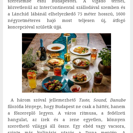
szerelembe esni Budapesttel. A Vigadó térnél,
közvetlenül az InterContinental szállodával szemben és
a Lánchíd lábánál elhelyezkedő 75 méter hosszú, 1600
négyzetméteres hajó most teljesen új, átfogó
koncepcióval születik újjá.
A három szóval jellemezhető
Taste, Sound, Danube
filozófia lényege, hogy Budapest ne csak a háttér, hanem
a főszereplő legyen. A város ritmusa, a fedélzeti
hangulat, az ízek és a zene egyetlen, könnyen
szerethető világgá áll össze. Egy ebéd vagy vacsora,
szinte már kulináris utazás a Duna mentén. A