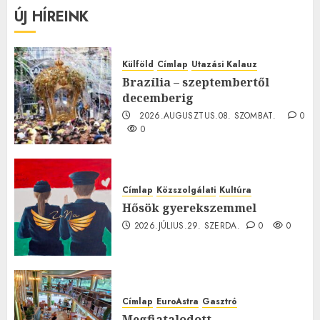
ÚJ HÍREINK
Külföld
Címlap
Utazási Kalauz
Brazília – szeptembertől
decemberig
2026.AUGUSZTUS.08. SZOMBAT.
0
0
Címlap
Közszolgálati
Kultúra
Hősök gyerekszemmel
2026.JÚLIUS.29. SZERDA.
0
0
Címlap
EuroAstra
Gasztró
Megfiatalodott