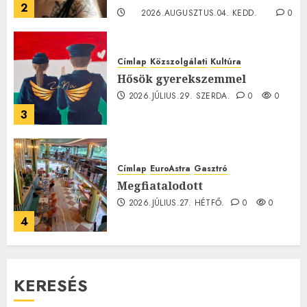
2
2026.AUGUSZTUS.04. KEDD.
0
0
Címlap
Közszolgálati
Kultúra
Hősök gyerekszemmel
2026.JÚLIUS.29. SZERDA.
0
0
3
Címlap
EuroAstra
Gasztró
Megfiatalodott
2026.JÚLIUS.27. HÉTFŐ.
0
0
4
KERESÉS