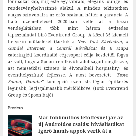
tónusokat kap, míg este egy vibráló, elegáns lounge- és
rendezvényhelyszínné alakul. A minden tekintetben
magas színvonalra az erős szakmai háttér a garancia. A
hajó üzemeltetését 2020-ban vette át a hazai
vendéglátásban több mint három évtizedes
tapasztalattal bíró Eventrend Group. A közel 35 kiemelt
helyszín működését (köztük a
New York Kávéházat, a
Gundel Éttermet, a Centrál Kávéházat
és a
Müpa
cateringjét) koordináló cégcsoport célja kezdettől fogva
az volt, hogy a Spoon rendkívüli adottságait megőrizve,
azt nemzetközi szinten is élvonalbeli hospitality- és
eventhelyszínné fejlessze. A most bevezetett „
Taste,
Sound, Danube”
koncepció ezen stratégiai építkezés
legújabb, legizgalmasabb mérföldköve. (Fotó: Eventrend
Group és Spoon hajó)
Post
Previous
Már többmilliós letöltésnél jár az
navigation
új Androidos csalás: híváslistákat
Pre
ígérő hamis appok verik át a
post