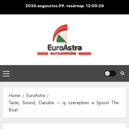
Skip
2026.augusztus.09. vasárnap.
12:00:28
to
content
Primary
Menu
Home
EuroAstra
Taste, Sound, Danube – új szerepben a Spoon The
Boat