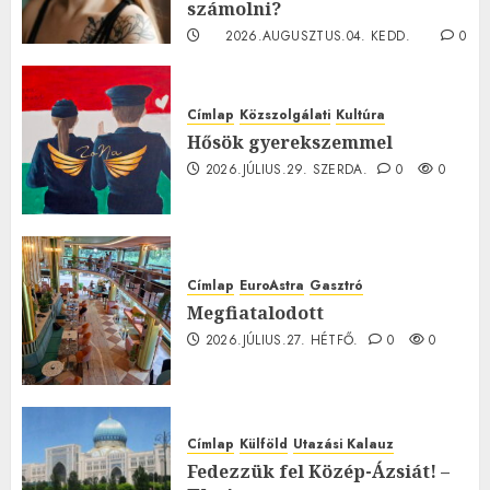
számolni?
2026.AUGUSZTUS.04. KEDD.
0
0
Címlap
Közszolgálati
Kultúra
Hősök gyerekszemmel
2026.JÚLIUS.29. SZERDA.
0
0
Címlap
EuroAstra
Gasztró
Megfiatalodott
2026.JÚLIUS.27. HÉTFŐ.
0
0
Címlap
Külföld
Utazási Kalauz
Fedezzük fel Közép-Ázsiát! –