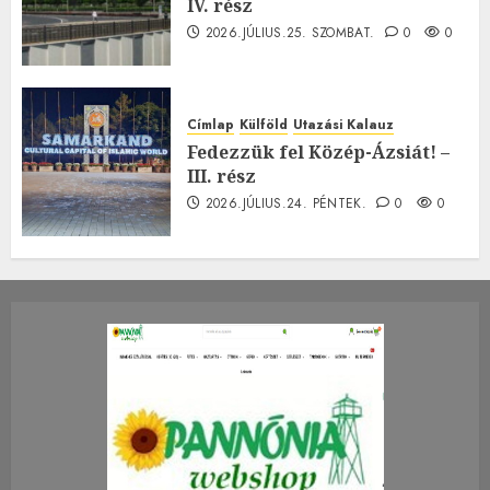
IV. rész
2026.JÚLIUS.25. SZOMBAT.
0
0
Címlap
Külföld
Utazási Kalauz
Fedezzük fel Közép-Ázsiát! –
III. rész
2026.JÚLIUS.24. PÉNTEK.
0
0