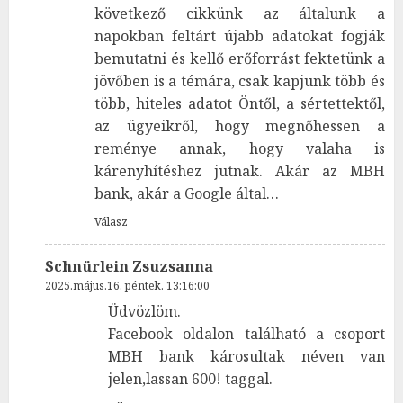
következő cikkünk az általunk a
napokban feltárt újabb adatokat fogják
bemutatni és kellő erőforrást fektetünk a
jövőben is a témára, csak kapjunk több és
több, hiteles adatot Öntől, a sértettektől,
az ügyeikről, hogy megnőhessen a
reménye annak, hogy valaha is
kárenyhítéshez jutnak. Akár az MBH
bank, akár a Google által…
Válasz
Schnürlein Zsuzsanna
2025.május.16. péntek. 13:16:00
Üdvözlöm.
Facebook oldalon található a csoport
MBH bank károsultak néven van
jelen,lassan 600! taggal.