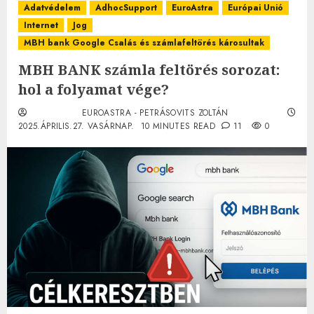
Adatvédelem
AdhocSupport
EuroAstra
Európai Unió
Internet
Jog
MBH bank Google Csalás és számlafeltörés károsultak
MBH BANK számla feltörés sorozat:
hol a folyamat vége?
EUROASTRA - PETRÁSOVITS ZOLTÁN
2025.ÁPRILIS.27. VASÁRNAP.
10 MINUTES READ
11
0