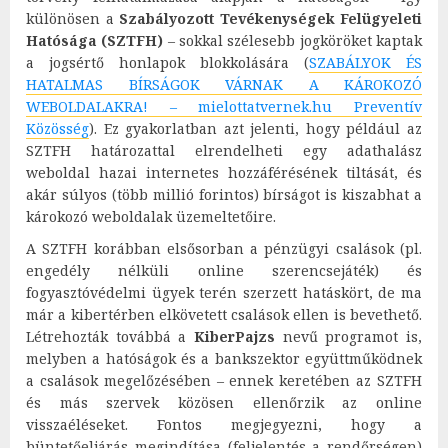
különösen a
Szabályozott Tevékenységek Felügyeleti
Hatósága (SZTFH)
– sokkal szélesebb jogköröket kaptak
a jogsértő honlapok blokkolására (
SZABÁLYOK ÉS
HATALMAS BÍRSÁGOK VÁRNAK A KÁROKOZÓ
WEBOLDALAKRA! – mielottatvernek.hu Preventív
Közösség
). Ez gyakorlatban azt jelenti, hogy például az
SZTFH határozattal elrendelheti egy adathalász
weboldal hazai internetes hozzáférésének tiltását, és
akár súlyos (több millió forintos) bírságot is kiszabhat a
károkozó weboldalak üzemeltetőire.
A SZTFH korábban elsősorban a pénzügyi csalások (pl.
engedély nélküli online szerencsejáték) és
fogyasztóvédelmi ügyek terén szerzett hatáskört, de ma
már a kibertérben elkövetett csalások ellen is bevethető.
Létrehozták továbbá a
KiberPajzs
nevű programot is,
melyben a hatóságok és a bankszektor együttműködnek
a csalások megelőzésében – ennek keretében az SZTFH
és más szervek közösen ellenőrzik az online
visszaéléseket. Fontos megjegyezni, hogy a
büntetőeljárás megindítása (feljelentés a rendőrségen)