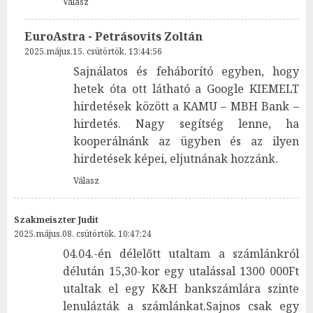
Válasz
EuroAstra - Petrásovits Zoltán
2025.május.15. csütörtök. 13:44:56
Sajnálatos és feháborító egyben, hogy
hetek óta ott látható a Google KIEMELT
hirdetések között a KAMU – MBH Bank –
hirdetés. Nagy segítség lenne, ha
kooperálnánk az ügyben és az ilyen
hirdetések képei, eljutnának hozzánk.
Válasz
Szakmeiszter Judit
2025.május.08. csütörtök. 10:47:24
04.04.-én délelőtt utaltam a számlánkról
délután 15,30-kor egy utalással 1300 000Ft
utaltak el egy K&H bankszámlára szinte
lenulázták a számlánkat.Sajnos csak egy