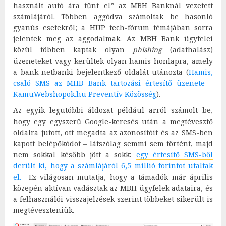
használt autó ára tűnt el” az MBH Banknál vezetett
számlájáról. Többen aggódva számoltak be hasonló
gyanús esetekről; a HUP tech-fórum témájában sorra
jelentek meg az aggodalmak. Az MBH Bank ügyfelei
közül többen kaptak olyan
phishing
(adathalász)
üzeneteket vagy kerültek olyan hamis honlapra, amely
a bank netbanki bejelentkező oldalát utánozta (
Hamis,
csaló SMS az MHB Bank tartozási értesítő üzenete –
KamuWebshopok.hu Preventív Közösség
).
Az egyik legutóbbi áldozat például arról számolt be,
hogy egy egyszerű Google-keresés után a megtévesztő
oldalra jutott, ott megadta az azonosítóit és az SMS-ben
kapott belépőkódot – látszólag semmi sem történt, majd
nem sokkal később jött a sokk:
egy értesítő SMS-ből
derült ki, hogy a számlájáról 6,5 millió forintot utaltak
el.
Ez világosan mutatja, hogy a támadók már április
közepén aktívan vadásztak az MBH ügyfelek adataira, és
a felhasználói visszajelzések szerint többeket sikerült is
megtéveszteniük.