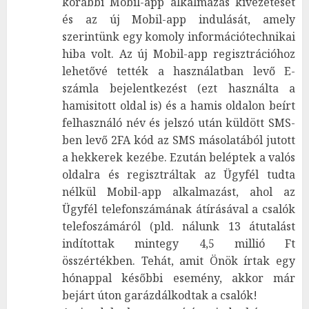
korábbi Mobil-app alkalmazás kivezetését
és az új Mobil-app indulását, amely
szerintünk egy komoly információtechnikai
hiba volt. Az új Mobil-app regisztrációhoz
lehetővé tették a használatban levő E-
számla bejelentkezést (ezt használta a
hamisitott oldal is) és a hamis oldalon beírt
felhasználó név és jelszó után küldött SMS-
ben levő 2FA kód az SMS másolatából jutott
a hekkerek kezébe. Ezután beléptek a valós
oldalra és regisztráltak az Ügyfél tudta
nélkül Mobil-app alkalmazást, ahol az
Ügyfél telefonszámának átírásával a csalók
telefoszámáról (pld. nálunk 13 átutalást
indítottak mintegy 4,5 millió Ft
összértékben. Tehát, amit Önök írtak egy
hónappal későbbi esemény, akkor már
bejárt úton garázdálkodtak a csalók!