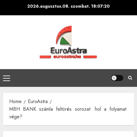
Skip
2026.augusztus.08. szombat.
18:07:21
to
content
Primary
Menu
Home
EuroAstra
MBH BANK számla feltörés sorozat: hol a folyamat
vége?