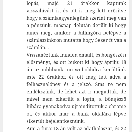
lopás, majd 21 órakkor kaptunk
visszahívást is, és ott is meg lett erősítve
hogy a számlaegyenlegünk szerint meg van
a pénzünk. másnap délután derült ki hogy
nincs meg, amikor a billingóra belépve a
számlaszinkron mutatta hogy 5ezer ft van a
számlán…
Visszanéztünk minden emailt, és böngészési
előzményt, és ott bukott ki hogy április 18
án az mbhbank. nu weboldalra kerültünk
este 22 órakkor, és ott meg lett adva a
felhasznalónev és a jelszó. Sms re nem
emlékszünk, de lehet azt is megadtuk, de
mivel nem sikerült a login, a böngésző
hibára gyanakodva ujrainditottuk a chrome
ot, és akkor már a bank oldalára lépve
sikerült bejelentkeznünk.
Ami a fura: 18 án volt az adathalaszat, és 22