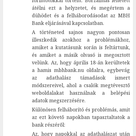
forintotokkal történt. Borzalmas lehetett
átélni ezt a helyzetet, és megértem a
dühödet és a felháborodásodat az MBH
Bank eljárásával kapcsolatban.
A történeted sajnos nagyon pontosan
illeszkedik azokhoz a problémákhoz,
amiket a kutatásunk során is feltártunk,
és amiket a másik olvasó is megosztott
velünk. Az, hogy április 18-án kerültetek
a hamis mbhbank.nu oldalra, egybevág
az adathalász támadások ismert
módszereivel, ahol a csalók megtévesztő
weboldalakat használnak a belépési
adatok megszerzésére.
Különösen felháborító és problémás, amit
az ezt követő napokban tapasztaltatok a
bank részéről:
Az, hogy napokkal az adathalászat után