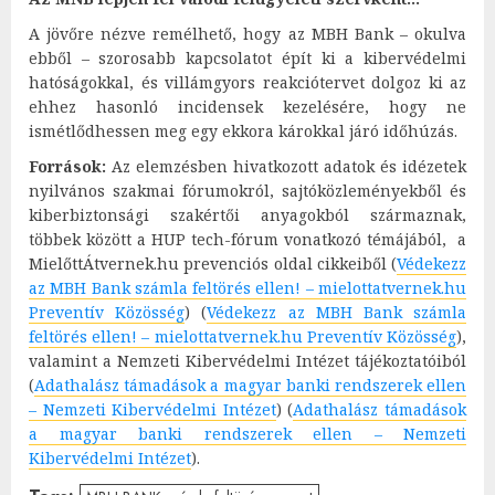
A jövőre nézve remélhető, hogy az MBH Bank – okulva
ebből – szorosabb kapcsolatot épít ki a kibervédelmi
hatóságokkal, és villámgyors reakciótervet dolgoz ki az
ehhez hasonló incidensek kezelésére, hogy ne
ismétlődhessen meg egy ekkora károkkal járó időhúzás.
Források:
Az elemzésben hivatkozott adatok és idézetek
nyilvános szakmai fórumokról, sajtóközleményekből és
kiberbiztonsági szakértői anyagokból származnak,
többek között a HUP tech-fórum vonatkozó témájából, a
MielőttÁtvernek.hu prevenciós oldal cikkeiből (
Védekezz
az MBH Bank számla feltörés ellen! – mielottatvernek.hu
Preventív Közösség
) (
Védekezz az MBH Bank számla
feltörés ellen! – mielottatvernek.hu Preventív Közösség
),
valamint a Nemzeti Kibervédelmi Intézet tájékoztatóiból
(
Adathalász támadások a magyar banki rendszerek ellen
– Nemzeti Kibervédelmi Intézet
) (
Adathalász támadások
a magyar banki rendszerek ellen – Nemzeti
Kibervédelmi Intézet
).