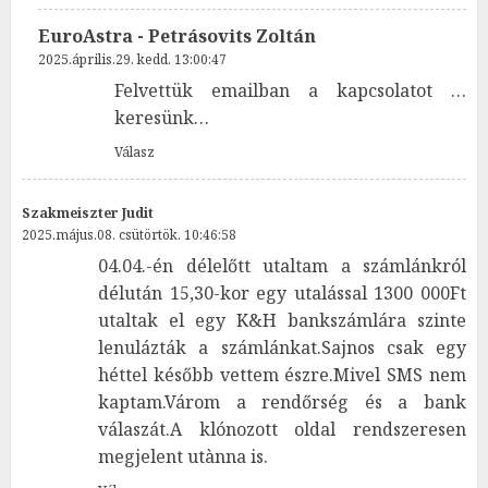
EuroAstra - Petrásovits Zoltán
2025.április.29. kedd. 13:00:47
Felvettük emailban a kapcsolatot …
keresünk…
Válasz
Szakmeiszter Judit
2025.május.08. csütörtök. 10:46:58
04.04.-én délelőtt utaltam a számlánkról
délután 15,30-kor egy utalással 1300 000Ft
utaltak el egy K&H bankszámlára szinte
lenulázták a számlánkat.Sajnos csak egy
héttel később vettem észre.Mivel SMS nem
kaptam.Várom a rendőrség és a bank
válaszát.A klónozott oldal rendszeresen
megjelent utànna is.