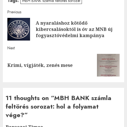
Tags:
MBH BANK számla feltörés sorozat
Post
Previous
A nyaraláshoz kötődő
navigation
Pre
kibercsalásoktól is óv az MNB új
post
fogyasztóvédelmi kampánya
Next
Next
Krimi, vígjáték, zenés mese
post:
11 thoughts on “
MBH BANK számla
feltörés sorozat: hol a folyamat
vége?
”
Paroczai Timea