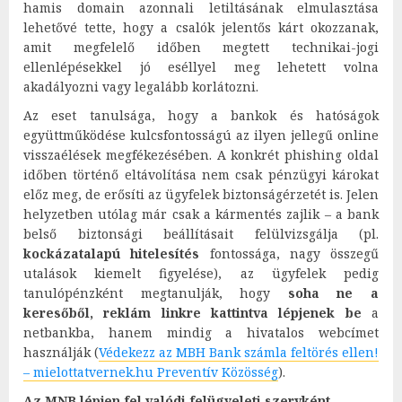
hamis domain azonnali letiltásának elmulasztása
lehetővé tette, hogy a csalók jelentős kárt okozzanak,
amit megfelelő időben megtett technikai-jogi
ellenlépésekkel jó eséllyel meg lehetett volna
akadályozni vagy legalább korlátozni.
Az eset tanulsága, hogy a bankok és hatóságok
együttműködése kulcsfontosságú az ilyen jellegű online
visszaélések megfékezésében. A konkrét phishing oldal
időben történő eltávolítása nem csak pénzügyi károkat
előz meg, de erősíti az ügyfelek biztonságérzetét is. Jelen
helyzetben utólag már csak a kármentés zajlik – a bank
belső biztonsági beállításait felülvizsgálja (pl.
kockázatalapú hitelesítés
fontossága, nagy összegű
utalások kiemelt figyelése), az ügyfelek pedig
tanulópénzként megtanulják, hogy
soha ne a
keresőből, reklám linkre kattintva lépjenek be
a
netbankba, hanem mindig a hivatalos webcímet
használják (
Védekezz az MBH Bank számla feltörés ellen!
– mielottatvernek.hu Preventív Közösség
).
Az MNB lépjen fel valódi felügyeleti szervként…