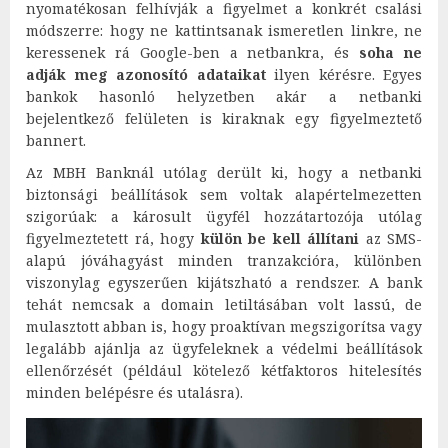
nyomatékosan felhívják a figyelmet a konkrét csalási
módszerre: hogy ne kattintsanak ismeretlen linkre, ne
keressenek rá Google-ben a netbankra, és
soha ne
adják meg azonosító adataikat
ilyen kérésre. Egyes
bankok hasonló helyzetben akár a netbanki
bejelentkező felületen is kiraknak egy figyelmeztető
bannert.
Az MBH Banknál utólag derült ki, hogy a netbanki
biztonsági beállítások sem voltak alapértelmezetten
szigorúak: a károsult ügyfél hozzátartozója utólag
figyelmeztetett rá, hogy
külön be kell állítani
az SMS-
alapú jóváhagyást minden tranzakcióra, különben
viszonylag egyszerűen kijátszható a rendszer. A bank
tehát nemcsak a domain letiltásában volt lassú, de
mulasztott abban is, hogy proaktívan megszigorítsa vagy
legalább ajánlja az ügyfeleknek a védelmi beállítások
ellenőrzését (például kötelező kétfaktoros hitelesítés
minden belépésre és utalásra).