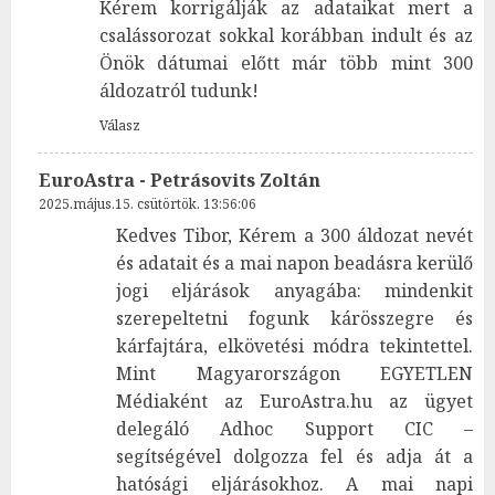
Kérem korrigálják az adataikat mert a
csalássorozat sokkal korábban indult és az
Önök dátumai előtt már több mint 300
áldozatról tudunk!
Válasz
EuroAstra - Petrásovits Zoltán
2025.május.15. csütörtök. 13:56:06
Kedves Tibor, Kérem a 300 áldozat nevét
és adatait és a mai napon beadásra kerülő
jogi eljárások anyagába: mindenkit
szerepeltetni fogunk kárösszegre és
kárfajtára, elkövetési módra tekintettel.
Mint Magyarországon EGYETLEN
Médiaként az EuroAstra.hu az ügyet
delegáló Adhoc Support CIC –
segítségével dolgozza fel és adja át a
hatósági eljárásokhoz. A mai napi