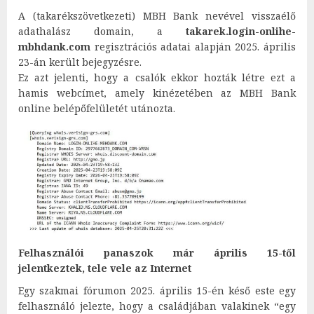
A (takarékszövetkezeti) MBH Bank nevével visszaélő
adathalász domain, a
takarek.login-onlihe-
mbhdank.com
regisztrációs adatai alapján 2025. április
23-án került bejegyzésre.
Ez azt jelenti, hogy a csalók ekkor hozták létre ezt a
hamis webcímet, amely kinézetében az MBH Bank
online belépőfelületét utánozta.
Felhasználói panaszok már április 15-től
jelentkeztek, tele vele az Internet
Egy szakmai fórumon 2025. április 15-én késő este egy
felhasználó jelezte, hogy a családjában valakinek “egy