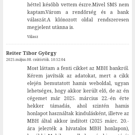
héttel később vettem észre.Mivel SMS nem
kaptam.Várom a rendőrség és a bank
válaszát.A klónozott oldal rendszeresen
megjelent utànna is.
Válasz
Reiter Tibor György
2025.május.08. csütörtök. 10:52:04
Most láttam a fenti cikket az MBH bankról.
Kérem javítsák az adatokat, mert a cikk
elején bemutatott hamis weboldal, ugyan
lehetséges, hogy akkor került elő, de az én
cégemet már 2025. március 22.-én érte
hekker támadás, ahol szintén hamis
honlapot használtak kindulásként, illetve az
MBH által akkor indított (2025 márc. 20.-
ára jelezték a hivatalos MBH honlapon),