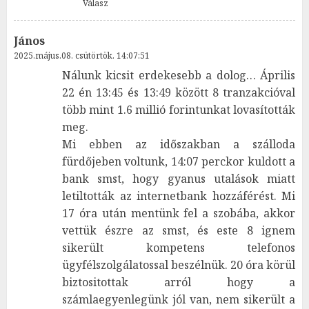
Válasz
János
2025.május.08. csütörtök. 14:07:51
Nálunk kicsit erdekesebb a dolog… Április
22 én 13:45 és 13:49 között 8 tranzakcióval
több mint 1.6 millió forintunkat lovasították
meg.
Mi ebben az időszakban a szálloda
fürdőjeben voltunk, 14:07 perckor kuldott a
bank smst, hogy gyanus utalások miatt
letiltották az internetbank hozzáférést. Mi
17 óra után mentünk fel a szobába, akkor
vettük észre az smst, és este 8 ignem
sikerült kompetens telefonos
ügyfélszolgálatossal beszélnük. 20 óra körül
biztositottak arról hogy a
számlaegyenlegünk jól van, nem sikerült a