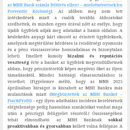
az MBH Bank számla feltörés ellen! – mielottatvernek.hu
Preventív Közösség
). Az időben meg nem tett
intézkedések miatt a csalók további áldozatokat
szedhettek, és minden egyes órával nőtt az esélye, hogy
újabb ügyfelek adják meg adataikat a hamis oldalon. A
késlekedés anyagi kárt okozott az érintett ügyfeleknek,
amelynek megtérülése kérdéses (a rendőrségi nyomozás
és a pénz visszaszerzése hosszadalmas és bizonytalan
lehet). Emellett komoly
bizalmi és reputációs
veszteség
érte a bankot: az ügyfelek megrendülhetnek
abban, hogy pénzintézetük képes megóvni őket az ilyen
támadásoktól. Mindez hatósági elmarasztaláshoz is
vezethet. (Figyelemre méltó, hogy az MNB 2025
áprilisában bírságot is kiszabott az MBH Bankra más
mulasztások miatt (
Megbüntették az MBH Bankot –
Piac&Profit
) – egy ilyen adathalász incidens kezelésének
elégtelensége pedig hasonlóan szankciókat vonhat maga
után a pénzügyi felügyelet részéről.) Összességében
tehát elmondható: az MBH Banknak
sokkal
proaktívabban és gyorsabban
kellett volna fellépnie. A