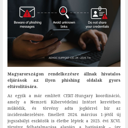
Magyarországon rendelkezésre állnak hivatalos
eljárások az ilyen phishing oldalak gyors
eltávolítására.
Az egyik a már említett CERT-Hungary koordináció,
amely a Nemzeti Kibervédelmi Intézet keretében
működik, és törvény adta jogkörrel bír az
incidenskezelésre. Emellett 2024. március 1-jétől új
jogszabályi eszközök is életbe léptek: a 2023. évi XCVI.
törvény felhatalmazása alapján a hatóságok – így