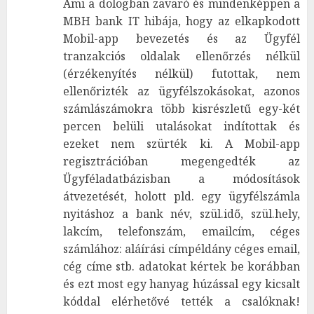
Ami a dologban zavaró és mindenképpen a
MBH bank IT hibája, hogy az elkapkodott
Mobil-app bevezetés és az Ügyfél
tranzakciós oldalak ellenőrzés nélkül
(érzékenyítés nélkül) futottak, nem
ellenőrizték az ügyfélszokásokat, azonos
számlászámokra több kisrészletű egy-két
percen belüli utalásokat indítottak és
ezeket nem szürték ki. A Mobil-app
regisztrációban megengedték az
Ügyféladatbázisban a módosítások
átvezetését, holott pld. egy ügyfélszámla
nyitáshoz a bank név, szül.idő, szül.hely,
lakcím, telefonszám, emailcím, céges
számlához: aláírási címpéldány céges email,
cég címe stb. adatokat kértek be korábban
és ezt most egy hanyag húzással egy kicsalt
kóddal elérhetővé tették a csalóknak!