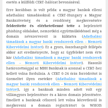
esetén a külföldi CERT-hálózat bevonásával.
Erre korábban is volt példa: a magyar bankok elleni
adathalász támadásoknál a CERT-Hungary a Magyar
Bankszövetség és a rendőrség megkeresésére
felderítette és elérhetetlenné tette
a bejelentett
phishing oldalakat, nemzetközi együttműködéssel még a
domain névszervereit is kiiktatva (
Adathalász
támadások a magyar banki rendszerek ellen – Nemzeti
Kibervédelmi Intézet
). Ez a gyors, összehangolt fellépés
akkor azt eredményezte, hogy az ügyfeleket nem érte
kár (
Adathalász támadások a magyar banki rendszerek
ellen – Nemzeti Kibervédelmi Intézet
). Hasonló
határozottsággal az MBH Banknak is azonnal a CERT-hez
kellett volna fordulnia. A CERT 0-24 órás forródrótot is
üzemeltet ilyen esetekre (
Adathalász támadások a
magyar banki rendszerek ellen – Nemzeti Kibervédelmi
Intézet
), így a banknak minden adott volt egy
villámgyors bejelentésre és a káros domain jelentésére.
Emellett a banknak célszerű lett volna közvetlenül is
megkeresni a domain regisztrátort (a WHOIS