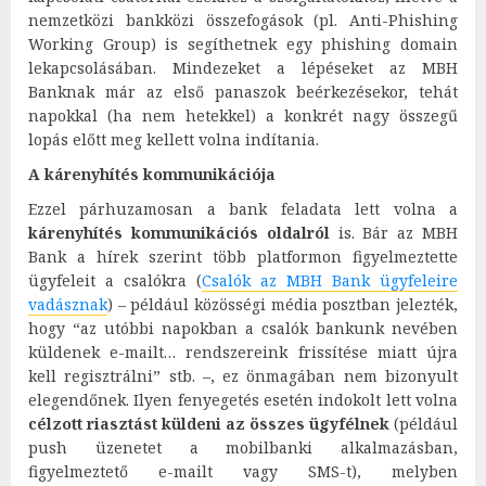
nemzetközi bankközi összefogások (pl. Anti-Phishing
Working Group) is segíthetnek egy phishing domain
lekapcsolásában. Mindezeket a lépéseket az MBH
Banknak már az első panaszok beérkezésekor, tehát
napokkal (ha nem hetekkel) a konkrét nagy összegű
lopás előtt meg kellett volna indítania.
A kárenyhítés kommunikációja
Ezzel párhuzamosan a bank feladata lett volna a
kárenyhítés kommunikációs oldalról
is. Bár az MBH
Bank a hírek szerint több platformon figyelmeztette
ügyfeleit a csalókra (
Csalók az MBH Bank ügyfeleire
vadásznak
) – például közösségi média posztban jelezték,
hogy “az utóbbi napokban a csalók bankunk nevében
küldenek e-mailt… rendszereink frissítése miatt újra
kell regisztrálni” stb. –, ez önmagában nem bizonyult
elegendőnek. Ilyen fenyegetés esetén indokolt lett volna
célzott riasztást küldeni az összes ügyfélnek
(például
push üzenetet a mobilbanki alkalmazásban,
figyelmeztető e-mailt vagy SMS-t), melyben