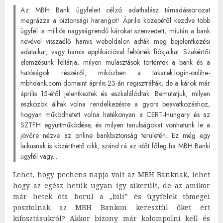
Az MBH Bank ügyfeleit célzó adathalász támadássorozat
megrázza a biztonsági harangot! Április közepétől kezdve több
ügyfél is milliós nagyságrendű károkat szenvedett, miután a bank
nevével visszaélő hamis weboldalon adták meg bejelentkezési
adataikat, vagy hamis applikációval feltörték fiókjaikat. Szakértői
elemzésünk feltárja, milyen mulasztások történtek a bank és a
hatóságok részéről, miközben a takarek.login-onlihe-
mbhdank.com domaint április 23-án regisztrálták, de a károk már
április 15-étől jelentkeztek és eszkalálódtak. Bemutatjuk, milyen
eszközök álltak volna rendelkezésre a gyors beavatkozáshoz,
hogyan működhetett volna hatékonyan a CERT-Hungary és az
SZTFH együttműködése, és milyen tanulságokat vonhatunk le a
jövőre nézve az online bankbiztonság területén. Ez még egy
laikusnak is közérthető cikk, szánd rá az időt főleg ha MBH Banki
ügyfél vagy...
Lehet, hogy pechens napja volt az MBH Banknak, lehet
hogy az egész hetük ugyan így sikerült, de az amikor
már hetek óta borul a „bili” és ügyfelek tömegei
posztolnak az MBH Bankon keresztül őket ért
kifosztásukról? Akkor bizony már kolompolni kell és