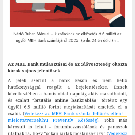
Nédó Ruben Mánuel – kizsákolnak az elkövetők 6.5 milliót az
ügyfél MBH Bank számlájáról 2025. április 24-én délután…
Az MBH Bank mulasztásai és az időveszteség okozta
károk sajnos jelentősek.
A jelek szerint a bank későn és nem kellő
hatékonysággal reagált a bejelentésekre. Ennek
következtében a hamis oldal napokig aktív maradhatott,
és ezalatt “
brutális online bankrablás
” történt: egy
ügyfél 6,5 millió forint megtakarítását emelték el a
csalók (
Védekezz az MBH Bank számla feltörés ellen! –
mielottatvernek.hu Preventív Közösség
). Több más
károsult is lehet – fórumhozzászólások és panaszok
utalnak rá, hogy “sokan jártak mostanság így” (
Védekezz