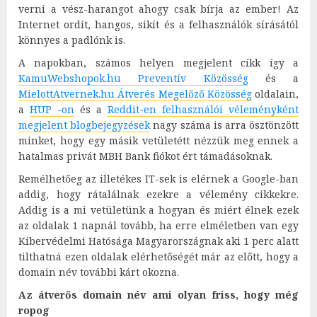
verni a vész-harangot ahogy csak bírja az ember! Az
Internet ordít, hangos, sikít és a felhasználók sírásától
könnyes a padlónk is.
A napokban, számos helyen megjelent cíkk így a
KamuWebshopok.hu Preventív Közösség
és a
MielottAtvernek.hu Átverés Megelőző Közösség
oldalain,
a
HUP -on
és a
Reddit-en felhasználói véleményként
megjelent blogbejegyzések
nagy száma is arra ösztönzött
minket, hogy egy másik vetületétt nézzük meg ennek a
hatalmas privát MBH Bank fiókot ért támadásoknak.
Remélhetőeg az illetékes IT-sek is elérnek a Google-ban
addig, hogy rátalálnak ezekre a vélemény cikkekre.
Addig is a mi vetületünk a hogyan és miért élnek ezek
az oldalak 1 napnál tovább, ha erre elméletben van egy
Kibervédelmi Hatósága Magyarországnak aki 1 perc alatt
tilthatná ezen oldalak elérhetőségét már az előtt, hogy a
domain név további kárt okozna.
Az átverős domain név ami olyan friss, hogy még
ropog