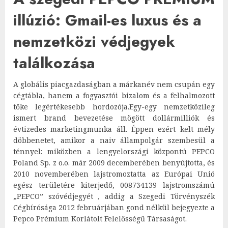
illúzió: Gmail-es luxus és a
nemzetközi védjegyek
találkozása
A globális piacgazdaságban a márkanév nem csupán egy
cégtábla, hanem a fogyasztói bizalom és a felhalmozott
tőke legértékesebb hordozója.Egy-egy nemzetközileg
ismert brand bevezetése mögött dollármilliók és
évtizedes marketingmunka áll. Éppen ezért kelt mély
döbbenetet, amikor a naiv állampolgár szembesül a
ténnyel: miközben a lengyelországi központú PEPCO
Poland Sp. z o.o. már 2009 decemberében benyújtotta, és
2010 novemberében lajstromoztatta az Európai Unió
egész területére kiterjedő, 008734139 lajstromszámú
„PEPCO” szóvédjegyét , addig a Szegedi Törvényszék
Cégbírósága 2012 februárjában gond nélkül bejegyezte a
Pepco Prémium Korlátolt Felelősségű Társaságot.