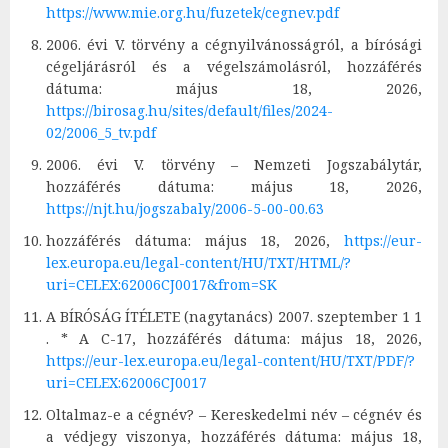
https://www.mie.org.hu/fuzetek/cegnev.pdf
2006. évi V. törvény a cégnyilvánosságról, a bírósági
cégeljárásról és a végelszámolásról, hozzáférés
dátuma: május 18, 2026,
https://birosag.hu/sites/default/files/2024-
02/2006_5_tv.pdf
2006. évi V. törvény – Nemzeti Jogszabálytár,
hozzáférés dátuma: május 18, 2026,
https://njt.hu/jogszabaly/2006-5-00-00.63
hozzáférés dátuma: május 18, 2026,
https://eur-
lex.europa.eu/legal-content/HU/TXT/HTML/?
uri=CELEX:62006CJ0017&from=SK
A BÍRÓSÁG ÍTÉLETE (nagytanács) 2007. szeptember 1 1
. * A C-17, hozzáférés dátuma: május 18, 2026,
https://eur-lex.europa.eu/legal-content/HU/TXT/PDF/?
uri=CELEX:62006CJ0017
Oltalmaz-e a cégnév? – Kereskedelmi név – cégnév és
a védjegy viszonya, hozzáférés dátuma: május 18,