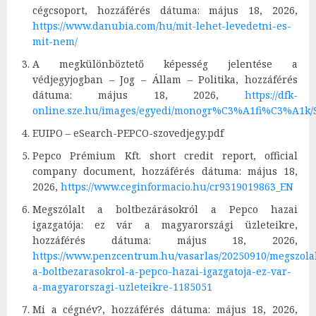
cégcsoport, hozzáférés dátuma: május 18, 2026,
https://www.danubia.com/hu/mit-lehet-levedetni-es-
mit-nem/
A megkülönböztető képesség jelentése a
védjegyjogban – Jog – Állam – Politika, hozzáférés
dátuma: május 18, 2026,
https://dfk-
online.sze.hu/images/egyedi/monogr%C3%A1fi%C3%A1k/Sz
EUIPO – eSearch-PEPCO-szovedjegy.pdf
Pepco Prémium Kft. short credit report, official
company document, hozzáférés dátuma: május 18,
2026,
https://www.ceginformacio.hu/cr9319019863_EN
Megszólalt a boltbezárásokról a Pepco hazai
igazgatója: ez vár a magyarországi üzleteikre,
hozzáférés dátuma: május 18, 2026,
https://www.penzcentrum.hu/vasarlas/20250910/megszolal
a-boltbezarasokrol-a-pepco-hazai-igazgatoja-ez-var-
a-magyarorszagi-uzleteikre-1185051
Mi a cégnév?, hozzáférés dátuma: május 18, 2026,