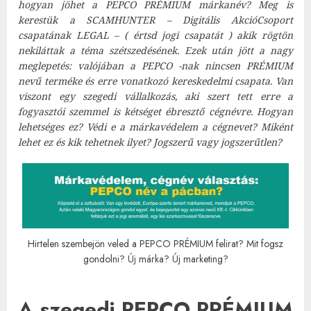
hogyan jöhet a PEPCO PRÉMIUM márkanév? Meg is
kerestük a SCAMHUNTER – Digitális AkcióCsoport
csapatának LEGAL – ( értsd jogi csapatát ) akik rögtön
nekiláttak a téma szétszedésének. Ezek után jött a nagy
meglepetés: valójában a PEPCO -nak nincsen PRÉMIUM
nevű terméke és erre vonatkozó kereskedelmi csapata. Van
viszont egy szegedi vállalkozás, aki szert tett erre a
fogyasztói szemmel is kétséget ébresztő cégnévre. Hogyan
lehetséges ez? Védi e a márkavédelem a cégnevet? Miként
lehet ez és kik tehetnek ilyet? Jogszerű vagy jogszerűtlen?
Hirtelen szembejön veled a PEPCO PRÉMIUM felirat? Mit fogsz
gondolni? Új márka? Új marketing?
A szegedi PEPCO PRÉMIUM