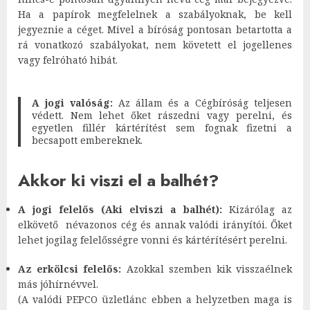
Ha a papírok megfelelnek a szabályoknak, be kell
jegyeznie a céget. Mivel a bíróság pontosan betartotta a
rá vonatkozó szabályokat, nem követett el jogellenes
vagy felróható hibát.
A jogi valóság:
Az állam és a Cégbíróság teljesen
védett. Nem lehet őket rászedni vagy perelni, és
egyetlen fillér kártérítést sem fognak fizetni a
becsapott embereknek.
Akkor ki viszi el a balhét?
A jogi felelős (Aki elviszi a balhét):
Kizárólag az
elkövető névazonos cég és annak valódi irányítói. Őket
lehet jogilag felelősségre vonni és kártérítésért perelni.
Az erkölcsi felelős:
Azokkal szemben kik visszaélnek
más jóhírnévvel.
(A valódi PEPCO üzletlánc ebben a helyzetben maga is