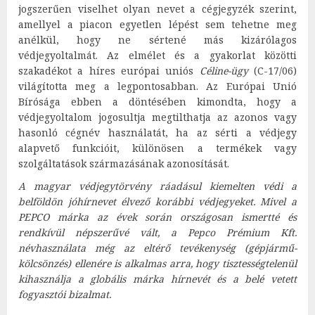
jogszerűen viselhet olyan nevet a cégjegyzék szerint,
amellyel a piacon egyetlen lépést sem tehetne meg
anélkül, hogy ne sértené más kizárólagos
védjegyoltalmát. Az elmélet és a gyakorlat közötti
szakadékot a híres európai uniós
Céline-ügy
(C-17/06)
világította meg a legpontosabban. Az Európai Unió
Bírósága ebben a döntésében kimondta, hogy a
védjegyoltalom jogosultja megtilthatja az azonos vagy
hasonló cégnév használatát, ha az sérti a védjegy
alapvető funkcióit, különösen a termékek vagy
szolgáltatások származásának azonosítását.
A magyar védjegytörvény ráadásul kiemelten védi a
belföldön jóhírnevet élvező korábbi védjegyeket. Mivel a
PEPCO márka az évek során országosan ismertté és
rendkívül népszerűvé vált, a Pepco Prémium Kft.
névhasználata még az eltérő tevékenység (gépjármű-
kölcsönzés) ellenére is alkalmas arra, hogy tisztességtelenül
kihasználja a globális márka hírnevét és a belé vetett
fogyasztói bizalmat.