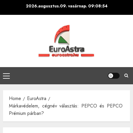
Skip
2026.augusztus.09. vasárnap.
09:08:55
to
content
Primary
Menu
Home
EuroAstra
Márkavédelem, cégnév választás: PEPCO és PEPCO
Prémium párban?