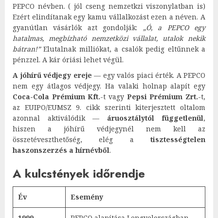
PEPCO névben. ( jól cseng nemzetkzi viszonylatban is)
Ezért elindítanak egy kamu vállalkozást ezen a néven. A
gyanútlan vásárlók azt gondolják:
„Ó, a PEPCO egy
hatalmas, megbízható nemzetközi vállalat, utalok nekik
bátran!”
Elutalnak milliókat, a csalók pedig eltűnnek a
pénzzel. A kár óriási lehet végül.
A jóhírű védjegy ereje
— egy valós piaci érték. A PEPCO
nem egy átlagos védjegy. Ha valaki holnap alapít egy
Coca-Cola Prémium Kft.
-t vagy
Pepsi Prémium Zrt.
-t,
az EUIPO/EUMSZ 9. cikk szerinti kiterjesztett oltalom
azonnal aktiválódik —
áruosztálytól függetlenül
,
hiszen a jóhírű védjegynél nem kell az
összetéveszthetőség, elég a
tisztességtelen
haszonszerzés a hírnévből
.
A kulcstények időrendje
Év
Esemény
1999
PEPCO alapítása Lengyelországban