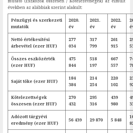
mutató (Eszközök összesen / Kötelezettségek) az elmúlt
években az alábbiak szerint alakult:
Pénzügyi és szerkezeti
2020.
2021.
2022.
2
mutatók
év
év
év
é
Nettó értékesítési
277
317
261
2
árbevétel
(ezer HUF)
034
799
915
5
Összes eszközérték
475
518
667
7
(ezer HUF)
844
197
557
7
184
214
220
2
Saját tőke
(ezer HUF)
384
254
102
9
Kötelezettségek
270
295
439
4
összesen
(ezer HUF)
432
316
980
3
Adózott tárgyévi
1
56 439
29 870
5 848
eredmény
(ezer HUF)
8