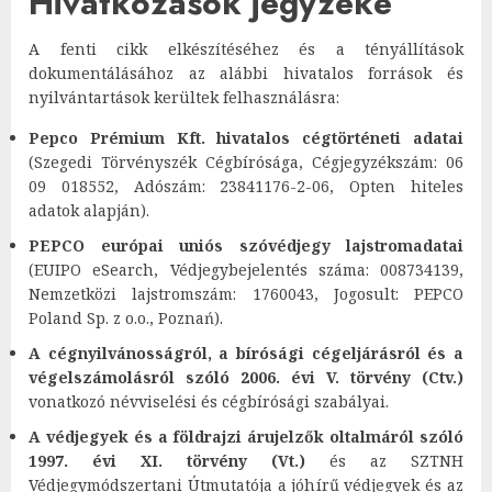
Hivatkozások jegyzéke
A fenti cikk elkészítéséhez és a tényállítások
dokumentálásához az alábbi hivatalos források és
nyilvántartások kerültek felhasználásra:
Pepco Prémium Kft. hivatalos cégtörténeti adatai
(Szegedi Törvényszék Cégbírósága, Cégjegyzékszám: 06
09 018552, Adószám: 23841176-2-06, Opten hiteles
adatok alapján).
PEPCO európai uniós szóvédjegy lajstromadatai
(EUIPO eSearch, Védjegybejelentés száma: 008734139,
Nemzetközi lajstromszám: 1760043, Jogosult: PEPCO
Poland Sp. z o.o., Poznań).
A cégnyilvánosságról, a bírósági cégeljárásról és a
végelszámolásról szóló 2006. évi V. törvény (Ctv.)
vonatkozó névviselési és cégbírósági szabályai.
A védjegyek és a földrajzi árujelzők oltalmáról szóló
1997. évi XI. törvény (Vt.)
és az SZTNH
Védjegymódszertani Útmutatója a jóhírű védjegyek és az