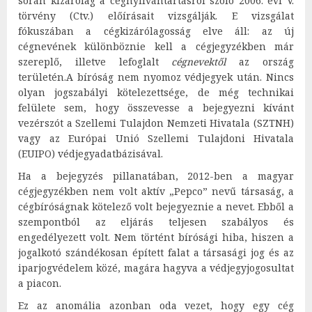
során kizárólag a cégnyilvántartásról szóló 2006. évi V.
törvény (Ctv.) előírásait vizsgálják. E vizsgálat
fókuszában a cégkizárólagosság elve áll: az új
cégnevének különböznie kell a cégjegyzékben már
szereplő, illetve lefoglalt
cégnevektől
az ország
területén.A bíróság nem nyomoz védjegyek után. Nincs
olyan jogszabályi kötelezettsége, de még technikai
felülete sem, hogy összevesse a bejegyezni kívánt
vezérszót a Szellemi Tulajdon Nemzeti Hivatala (SZTNH)
vagy az Európai Unió Szellemi Tulajdoni Hivatala
(EUIPO) védjegyadatbázisával.
Ha a bejegyzés pillanatában, 2012-ben a magyar
cégjegyzékben nem volt aktív „Pepco” nevű társaság, a
cégbíróságnak kötelező volt bejegyeznie a nevet. Ebből a
szempontból az eljárás teljesen szabályos és
engedélyezett volt. Nem történt bírósági hiba, hiszen a
jogalkotó szándékosan épített falat a társasági jog és az
iparjogvédelem közé, magára hagyva a védjegyjogosultat
a piacon.
Ez az anomália azonban oda vezet, hogy egy cég