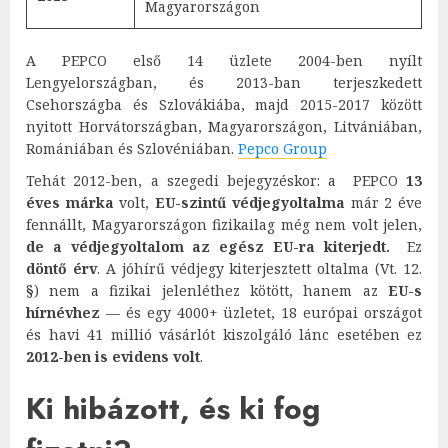
Magyarországon
A PEPCO első 14 üzlete 2004-ben nyílt
Lengyelországban, és 2013-ban terjeszkedett
Csehországba és Szlovákiába, majd 2015-2017 között
nyitott Horvátországban, Magyarországon, Litvániában,
Romániában és Szlovéniában.
Pepco Group
Tehát 2012-ben, a szegedi bejegyzéskor: a PEPCO
13
éves márka
volt,
EU-szintű védjegyoltalma
már 2 éve
fennállt, Magyarországon fizikailag még nem volt jelen,
de a védjegyoltalom az egész EU-ra kiterjedt.
Ez
döntő érv
. A jóhírű védjegy kiterjesztett oltalma (Vt. 12.
§) nem a fizikai jelenléthez kötött, hanem az
EU-s
hírnévhez
— és egy 4000+ üzletet, 18 európai országot
és havi 41 millió vásárlót kiszolgáló lánc esetében ez
2012-ben is evidens volt
.
Ki hibázott, és ki fog