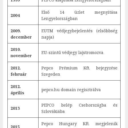
Első 14 üzlet megnyitása
2004
Lengyelországban
2009.
EUTM védjegybejelentés (elsőbbség
december
napja)
2010.
EU-szintű védjegy lajstromozva
november
2012.
Pepco Prémium Kft. bejegyzése
február
Szegeden
2012.
pepco.hu domain regisztrálva
április
PEPCO belép Csehországba és
2013
Szlovákiába
Pepco Hungary Kft. megjelenik
2015