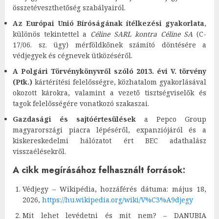
összetéveszthetőség szabályairól.
Az Európai Unió Bíróságának ítélkezési gyakorlata
,
különös tekintettel a
Céline SARL kontra Céline SA
(C-
17/06. sz. ügy) mérföldkőnek számító döntésére a
védjegyek és cégnevek ütközéséről.
A Polgári Törvénykönyvről szóló 2013. évi V. törvény
(Ptk.)
kártérítési felelősségre, közhatalom gyakorlásával
okozott károkra, valamint a vezető tisztségviselők és
tagok felelősségére vonatkozó szakaszai.
Gazdasági és sajtóértesülések
a Pepco Group
magyarországi piacra lépéséről, expanziójáról és a
kiskereskedelmi hálózatot ért BEC adathalász
visszaélésekről.
A cikk megírásához felhasznált források:
Védjegy – Wikipédia, hozzáférés dátuma: május 18,
2026,
https://hu.wikipedia.org/wiki/V%C3%A9djegy
Mit lehet levédetni és mit nem? – DANUBIA