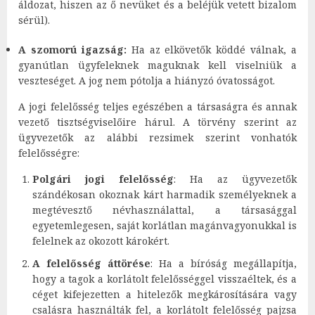
áldozat, hiszen az ő nevüket és a beléjük vetett bizalom
sérül).
A szomorú igazság:
Ha az elkövetők köddé válnak, a
gyanútlan ügyfeleknek maguknak kell viselniük a
veszteséget. A jog nem pótolja a hiányzó óvatosságot.
A jogi felelősség teljes egészében a társaságra és annak
vezető tisztségviselőire hárul. A törvény szerint az
ügyvezetők az alábbi rezsimek szerint vonhatók
felelősségre:
Polgári jogi felelősség
: Ha az ügyvezetők
szándékosan okoznak kárt harmadik személyeknek a
megtévesztő névhasználattal, a társasággal
egyetemlegesen, saját korlátlan magánvagyonukkal is
felelnek az okozott károkért.
A felelősség áttörése
: Ha a bíróság megállapítja,
hogy a tagok a korlátolt felelősséggel visszaéltek, és a
céget kifejezetten a hitelezők megkárosítására vagy
csalásra használták fel, a korlátolt felelősség pajzsa