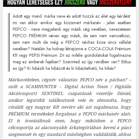
Adott egy menő márka neve és adott hozzá az élet egy kérdést:
mi van akkor amikor egy közismert márkanév - jelen esetben
PEPCO - neve megjelenik egy másik cég nevében, nevezetesen
PEPCO PRÉMIUM néven egy másik, de sem nem nemzetközi,
sem nem multi de még a PEPCO névhez köze sincs vállalat
nevében? Netalán ha holnap létrejönne a COCA-COLA Prémium
Kft vagy PEPSI Prémium Zrt az miféle gondolatokat fogalmazna
meg az emberek fejében? Szerinted ez így rendben van? Etikus
ez így? Ki hibázik ha hibázott és ki hibáztatható, ha hibás?
Márkavédelem, cégnév választás: PEPCO név a pácban? –
szólt a SCAMHUNTER – Digital Action Team / Digitális
Akciócsoport) SENTINEL csapatának vezetője Dániel,
amikor legutóbb találkoztunk vele és elmondta, hogy
rátalált egy magyar Kft nevére aki azt sugalmazza, hogy
PRÉMIUM termékeket forgalmaz a PEPCO márkanév alatt.
El is ironizáltnuk ezen, hogy miközben a PEPCO
célcsoportja az alacsonyabb árkategóriában keresi a piaci
szegmensét és egy standard minőségben validálódik, ahhoz