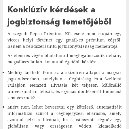
Konklúzív kérdések a
jogbiztonság temetőjéből
A szegedi Pepco Prémium Kft. esete nem csupán egy
vicces helyi történet egy gmail-es prémium cégről,
hanem a rendszerszintű jogbizonytalanság mementója.
Az elemzés végén óhatatlanul megfogalmazódik néhány
megválaszolatlan, ám annál égetőbb kérdés:
Meddig tartható fenn az a skizofrén állapot a magyar
jogrendszerben, amelyben a Cégbíróság és a Szellemi
Tulajdon Nemzeti Hivatala két teljesen különálló
univerzumban létezik, és egymás döntéseiről tudomást
sem vesznek?
Miért nem lehet bevezetni egy kötelező, automatizált
informatikai szűrőt a cégbejegyzési eljárásba, amely
azonnal jelzi a bírónak, ha a választott cégnév egy
globálisan vagy országosan védett, kiemelkedő