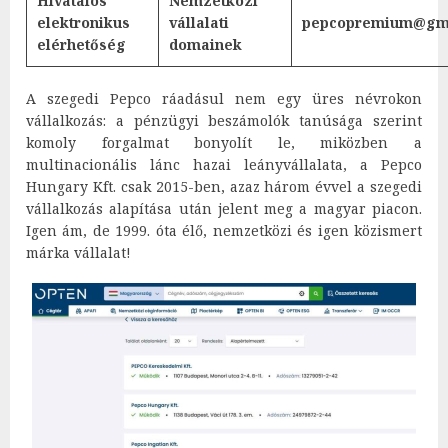
Hivatalos
Nemzetközi
elektronikus
vállalati
pepcopremium@gm
elérhetőség
domainek
A szegedi Pepco ráadásul nem egy üres névrokon
vállalkozás: a pénzügyi beszámolók tanúsága szerint
komoly forgalmat bonyolít le, miközben a
multinacionális lánc hazai leányvállalata, a Pepco
Hungary Kft. csak 2015-ben, azaz három évvel a szegedi
vállalkozás alapítása után jelent meg a magyar piacon.
Igen ám, de 1999. óta élő, nemzetközi és igen közismert
márka vállalat!