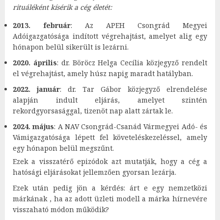
rituáléként kísérik a cég életét:
2013. február
: Az APEH Csongrád Megyei
Adóigazgatósága indított végrehajtást, amelyet alig egy
hónapon belül sikerült is lezárni.
2020. április
: dr. Böröcz Helga Cecília közjegyző rendelt
el végrehajtást, amely húsz napig maradt hatályban.
2022. január
: dr. Tar Gábor közjegyző elrendelése
alapján indult eljárás, amelyet szintén
rekordgyorsasággal, tizenöt nap alatt zártak le.
2024. május
: A NAV Csongrád-Csanád Vármegyei Adó- és
Vámigazgatósága lépett fel követeléskezeléssel, amely
egy hónapon belül megszűnt.
Ezek a visszatérő epizódok azt mutatják, hogy a cég a
hatósági eljárásokat jellemzően gyorsan lezárja.
Ezek után pedig jön a kérdés: árt e egy nemzetközi
márkának , ha az adott üzleti modell a márka hírnevére
visszaható módon működik?