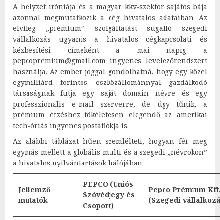
A helyzet iróniája és a magyar kkv-szektor sajátos bája
azonnal megmutatkozik a cég hivatalos adataiban. Az
elvileg „prémium” szolgáltatást sugalló szegedi
vállalkozás ugyanis a hivatalos cégkapcsolati és
kézbesítési címeként a mai napig a
pepcopremium@gmail.com ingyenes levelezőrendszert
használja. Az ember joggal gondolhatná, hogy egy közel
egymilliárd forintos eszközállománnyal gazdálkodó
társaságnak futja egy saját domain névre és egy
professzionális e-mail szerverre, de úgy tűnik, a
prémium érzéshez tökéletesen elegendő az amerikai
tech-óriás ingyenes postafiókja is.
Az alábbi táblázat hűen szemlélteti, hogyan fér meg
egymás mellett a globális multi és a szegedi „névrokon”
a hivatalos nyilvántartások hálójában:
PEPCO (Uniós
Jellemző
Pepco Prémium Kft
Szóvédjegy és
mutatók
(Szegedi vállalkozá
Csoport)