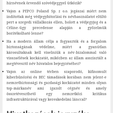
hírnévnek örvendő szóvédjeggyel ütközik?
Vajon a PEPCO Poland Sp. z o.o. jogászai miért nem
indítottak még védjegybitorlási és névhasználatot eltiltó
pert a szegedi vállalkozás ellen, holott a védjegyjog és a
Céline-ügy precedense alapján a győzelmük
borítékolható lenne?
Ha a modern állam célja a fogyasztók és a forgalom
biztonságának védelme, miért a gyanútlan
károsultaknak kell viselniük a név-bizalommal való
visszaélések kockázatát, miközben az állam asszisztált a
megtévesztő név hivatalos bejegyzéséhez?
Vajon az online térben szaporodó, kifinomult
kiberbűnözési és BEC támadások korában nem jelent-e
nemzetbiztonsági és gazdasági kockázatot minden olyan
top-márkanév ami igazolt cégnév és amely
összetéveszthető egy nemzetközi kritikus
infrastruktúrával vagy kereskedelmi lánccal?