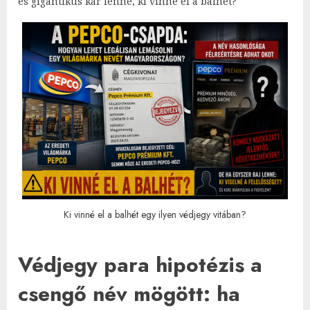
és gigantikus kár lenne, ki vinné el a balhét?
Ki vinné el a balhét egy ilyen védjegy vitában?
Védjegy para hipotézis a
csengő név mögött: ha