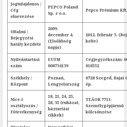
Jogtulajdonos /
PEPCO Poland
Cég
Pepco Prémium Kft
Sp. z o.o.
elnevezése
2009.
Oltalmi /
december 4.
2012. február 3. (B
Bejegyzési
(Elsőbbség
kelte)
hatály kezdete
napja)
Nyilvántartási
EUTM
Cégjegyzékszám: 0
szám
008734139
018552
Székhely /
Poznań,
6728 Szeged, Bajai ú
Központ
Lengyelország
ép.
18, 21, 24, 25,
Nice-i
TEÁOR 7711:
28, 35 (ruházat,
osztályozás /
Személygépjármű
háztartási
Főtevékenység
kölcsönzése
cikkek)