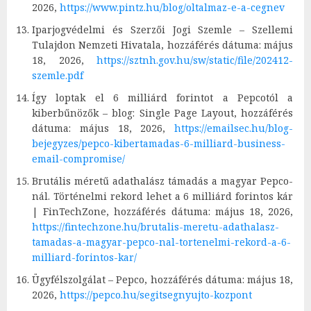
2026,
https://www.pintz.hu/blog/oltalmaz-e-a-cegnev
Iparjogvédelmi és Szerzői Jogi Szemle – Szellemi
Tulajdon Nemzeti Hivatala, hozzáférés dátuma: május
18, 2026,
https://sztnh.gov.hu/sw/static/file/202412-
szemle.pdf
Így loptak el 6 milliárd forintot a Pepcotól a
kiberbűnözők – blog: Single Page Layout, hozzáférés
dátuma: május 18, 2026,
https://emailsec.hu/blog-
bejegyzes/pepco-kibertamadas-6-milliard-business-
email-compromise/
Brutális méretű adathalász támadás a magyar Pepco-
nál. Történelmi rekord lehet a 6 milliárd forintos kár
| FinTechZone, hozzáférés dátuma: május 18, 2026,
https://fintechzone.hu/brutalis-meretu-adathalasz-
tamadas-a-magyar-pepco-nal-tortenelmi-rekord-a-6-
milliard-forintos-kar/
Ügyfélszolgálat – Pepco, hozzáférés dátuma: május 18,
2026,
https://pepco.hu/segitsegnyujto-kozpont