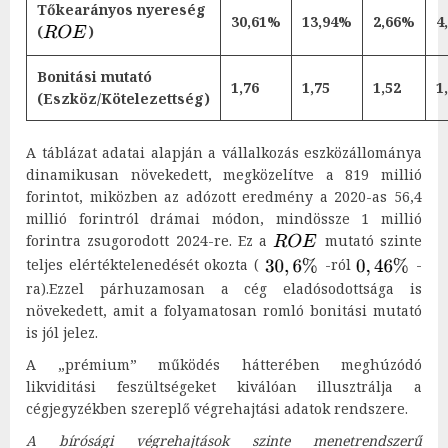
Tőkearányos nyereség
30,61%
13,94%
2,66%
4
(
)
Bonitási mutató
1,76
1,75
1,52
1
(Eszköz/Kötelezettség)
A táblázat adatai alapján a vállalkozás eszközállománya
dinamikusan növekedett, megközelítve a 819 millió
forintot, miközben az adózott eredmény a 2020-as 56,4
millió forintról drámai módon, mindössze 1 millió
forintra zsugorodott 2024-re. Ez a
mutató szinte
teljes elértéktelenedését okozta (
-ról
-
ra).Ezzel párhuzamosan a cég eladósodottsága is
növekedett, amit a folyamatosan romló bonitási mutató
is jól jelez.
A „prémium” működés hátterében meghúzódó
likviditási feszültségeket kiválóan illusztrálja a
cégjegyzékben szereplő végrehajtási adatok rendszere.
A bírósági végrehajtások szinte menetrendszerű