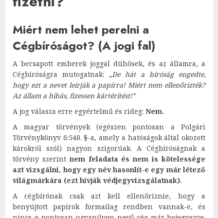
fizetni?
Miért nem lehet perelni a
Cégbíróságot? (A jogi fal)
A becsapott emberek joggal dühösek, és az államra, a
Cégbíróságra mutogatnak:
„De hát a bíróság engedte,
hogy ezt a nevet leírják a papírra! Miért nem ellenőrizték?
Az állam a hibás, fizessen kártérítést!”
A jog válasza erre egyértelmű és rideg:
Nem.
A magyar törvények (egészen pontosan a Polgári
Törvénykönyv 6:548. §-a, amely a hatóságok által okozott
károkról szól) nagyon szigorúak. A Cégbíróságnak a
törvény szerint
nem feladata és nem is kötelessége
azt vizsgálni, hogy egy név hasonlít-e egy már létező
világmárkára (ezt hívják védjegyvizsgálatnak).
A cégbírónak csak azt kell ellenőriznie, hogy a
benyújtott papírok formailag rendben vannak-e, és
nincs-e pontosan ugyanilyen nevű cég már bejegyezve.