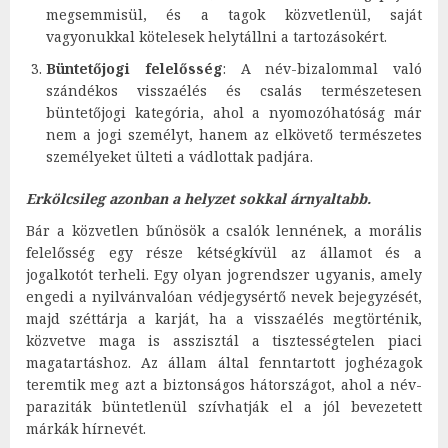
megsemmisül, és a tagok közvetlenül, saját
vagyonukkal kötelesek helytállni a tartozásokért.
Büntetőjogi felelősség
: A név-bizalommal való
szándékos visszaélés és csalás természetesen
büntetőjogi kategória, ahol a nyomozóhatóság már
nem a jogi személyt, hanem az elkövető természetes
személyeket ülteti a vádlottak padjára.
Erkölcsileg azonban a helyzet sokkal árnyaltabb.
Bár a közvetlen bűnösök a csalók lennének, a morális
felelősség egy része kétségkívül az államot és a
jogalkotót terheli. Egy olyan jogrendszer ugyanis, amely
engedi a nyilvánvalóan védjegysértő nevek bejegyzését,
majd széttárja a karját, ha a visszaélés megtörténik,
közvetve maga is asszisztál a tisztességtelen piaci
magatartáshoz. Az állam által fenntartott joghézagok
teremtik meg azt a biztonságos hátországot, ahol a név-
paraziták büntetlenül szívhatják el a jól bevezetett
márkák hírnevét.