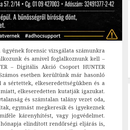
. ügyének forensic vizsgálata számunkra
alkozunk és amivel foglalkoznunk kell –
R – Digitális Akció Csoport HUNTER
e. Számos esetben kerültünk már hasonló
 a sértettek, elkeseredettségükben és a
miatt, elkeseredetten kutatják igazukat.
ytalanság és számtalan talány vezet oda,
ltak, egymást megkeresik és igyekeznek
miféle kárenyhítést, vagy jogvédelmet.
 hónapja elindított rendőrségi eljárás is,