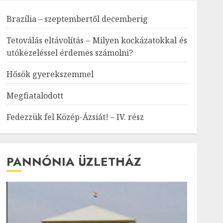
Brazília – szeptembertől decemberig
Tetoválás eltávolítás – Milyen kockázatokkal és
utókezeléssel érdemes számolni?
Hősök gyerekszemmel
Megfiatalodott
Fedezzük fel Közép-Ázsiát! – IV. rész
PANNÓNIA ÜZLETHÁZ