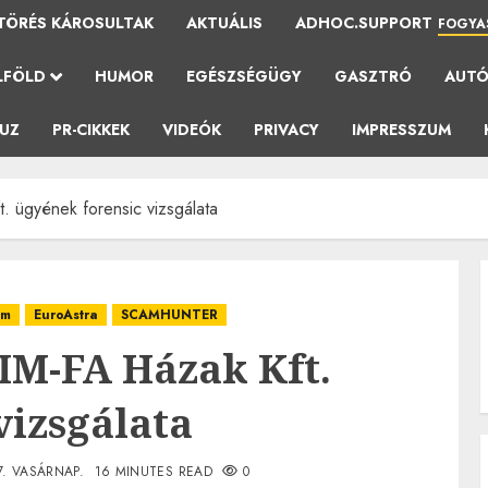
TÖRÉS KÁROSULTAK
AKTUÁLIS
ADHOC.SUPPORT
FOGYA
LFÖLD
HUMOR
EGÉSZSÉGÜGY
GASZTRÓ
AUT
AUZ
PR-CIKKEK
VIDEÓK
PRIVACY
IMPRESSZUM
. ügyének forensic vizsgálata
em
EuroAstra
SCAMHUNTER
 IM-FA Házak Kft.
vizsgálata
7. VASÁRNAP.
16 MINUTES READ
0