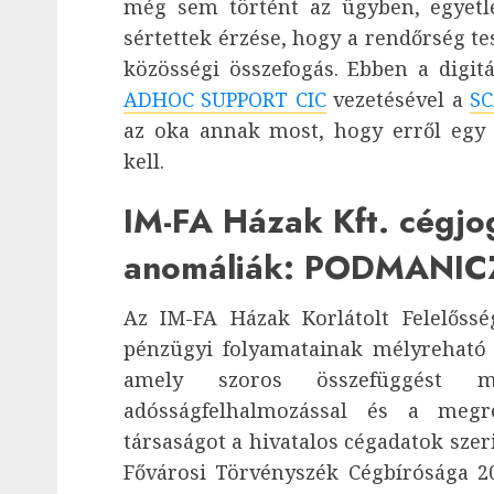
még sem történt az ügyben, egyetl
sértettek érzése, hogy a rendőrség tes
közösségi összefogás. Ebben a digitá
ADHOC SUPPORT CIC
vezetésével a
SC
az oka annak most, hogy erről egy
kell.
IM-FA Házak Kft. cégjogi
anomáliák: PODMANICZ
Az IM-FA Házak Korlátolt Felelőssé
pénzügyi folyamatainak mélyreható 
amely szoros összefüggést mu
adósságfelhalmozással és a megr
társaságot a hivatalos cégadatok szeri
Fővárosi Törvényszék Cégbírósága 202