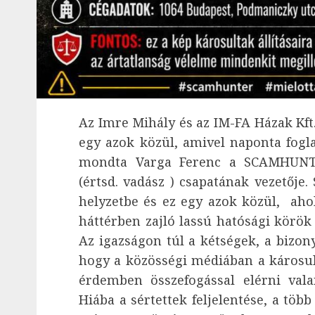
Az Imre Mihály és az IM-FA Házak Kft
egy azok közül, amivel naponta fogl
mondta Varga Ferenc a SCAMHUNTE
(értsd. vadász ) csapatának vezetőj
helyzetbe és ez egy azok közül, ahol
háttérben zajló lassú hatósági körök 
Az igazságon túl a kétségek, a bizon
hogy a közösségi médiában a károsu
érdemben összefogással elérni vala
Hiába a sértettek feljelentése, a több