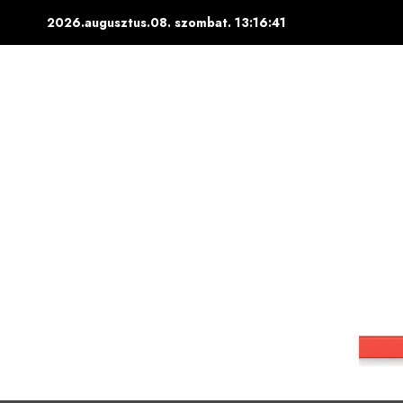
Skip
2026.augusztus.08. szombat.
13:16:43
to
content