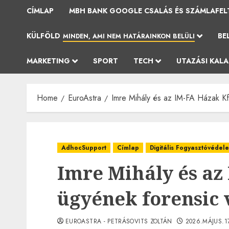
CÍMLAP
MBH BANK GOOGLE CSALÁS ÉS SZÁMLAFEL
KÜLFÖLD
BE
MINDEN, AMI NEM HATÁRAINKON BELÜLI
MARKETING
SPORT
TECH
UTAZÁSI KAL
Home
EuroAstra
Imre Mihály és az IM-FA Házak Kft
AdhocSupport
Címlap
Digitális Fogyasztóvédel
Imre Mihály és az
ügyének forensic 
EUROASTRA - PETRÁSOVITS ZOLTÁN
2026.MÁJUS.1