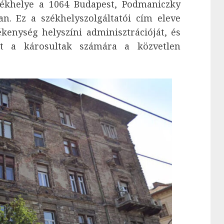
székhelye a 1064 Budapest, Podmaniczky
lan. Ez a székhelyszolgáltatói cím eleve
vékenység helyszíni adminisztrációját, és
nt a károsultak számára a közvetlen