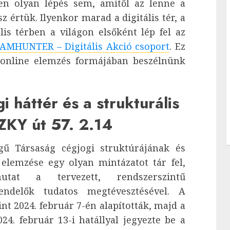
en olyan lépés sem, amitől az lenne a
z értük. Ilyenkor marad a digitális tér, a
lis térben a világon elsőként lép fel az
AMHUNTER – Digitális Akció csoport
. Ez
 online elemzés formájában beszélnünk
 háttér és a strukturális
KY út 57. 2.14
gű Társaság cégjogi struktúrájának és
elemzése egy olyan mintázatot tár fel,
tat a tervezett, rendszerszintű
endelők tudatos megtévesztésével. A
nt 2024. február 7-én alapították, majd a
4. február 13-i hatállyal jegyezte be a