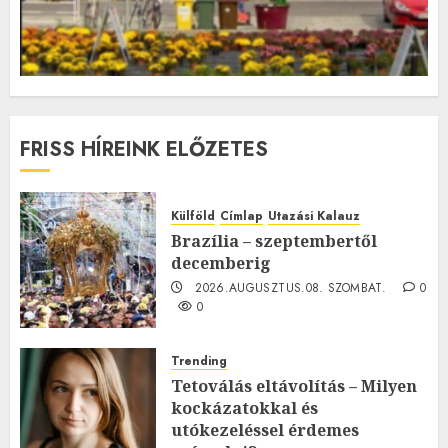
FRISS HÍREINK ELŐZETES
Külföld
Címlap
Utazási Kalauz
Brazília – szeptembertől
decemberig
2026.AUGUSZTUS.08. SZOMBAT.
0
0
Trending
Tetoválás eltávolítás – Milyen
kockázatokkal és
utókezeléssel érdemes