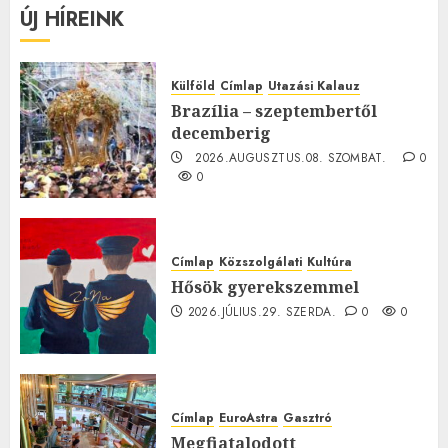
ÚJ HÍREINK
Külföld
Címlap
Utazási Kalauz
Brazília – szeptembertől
decemberig
2026.AUGUSZTUS.08. SZOMBAT.
0
0
Címlap
Közszolgálati
Kultúra
Hősök gyerekszemmel
2026.JÚLIUS.29. SZERDA.
0
0
Címlap
EuroAstra
Gasztró
Megfiatalodott