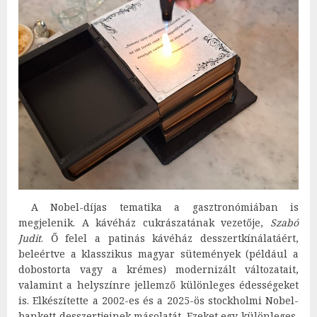
A Nobel-díjas tematika a gasztronómiában is
megjelenik. A kávéház cukrászatának vezetője,
Szabó
Judit
. Ő felel a patinás kávéház desszertkínálatáért,
beleértve a klasszikus magyar sütemények (például a
dobostorta vagy a krémes) modernizált változatait,
valamint a helyszínre jellemző különleges édességeket
is. Elkészítette a 2002-es és a 2025-ös stockholmi Nobel-
bankett desszertjeinek másolatát. Ezeket egy különleges,