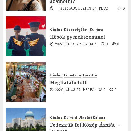
számolni?
2026.AUGUSZTUS.04. KEDD.
0
0
Címlap
Közszolgálati
Kultúra
Hősök gyerekszemmel
2026.JÚLIUS.29. SZERDA.
0
0
Címlap
EuroAstra
Gasztró
Megfiatalodott
2026.JÚLIUS.27. HÉTFŐ.
0
0
Címlap
Külföld
Utazási Kalauz
Fedezzük fel Közép-Ázsiát! –