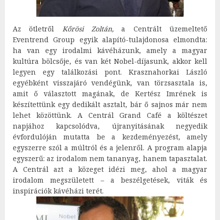
Az ötletről
Kőrösi Zoltán,
a Centrált üzemeltető
Eventrend Group egyik alapító-tulajdonosa elmondta:
ha van egy irodalmi kávéházunk, amely a magyar
kultúra bölcsője, és van két Nobel-díjasunk, akkor kell
legyen egy találkozási pont. Krasznahorkai László
egyébként visszajáró vendégünk, van törzsasztala is,
amit ő választott magának, de Kertész Imrének is
készítettünk egy dedikált asztalt, bár ő sajnos már nem
lehet közöttünk. A Centrál Grand Café a költészet
napjához kapcsolódva, újranyitásának negyedik
évfordulóján mutatta be a kezdeményezést, amely
egyszerre szól a múltról és a jelenről. A program alapja
egyszerű: az irodalom nem tananyag, hanem tapasztalat.
A Centrál azt a közeget idézi meg, ahol a magyar
irodalom megszületett – a beszélgetések, viták és
inspirációk kávéházi terét.