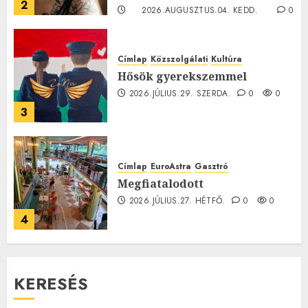
2
2026.AUGUSZTUS.04. KEDD.
0
0
Címlap
Közszolgálati
Kultúra
Hősök gyerekszemmel
2026.JÚLIUS.29. SZERDA.
0
0
3
Címlap
EuroAstra
Gasztró
Megfiatalodott
2026.JÚLIUS.27. HÉTFŐ.
0
0
4
KERESÉS