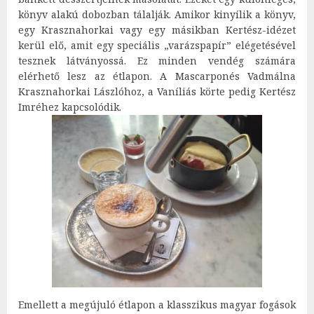
könyv alakú dobozban tálalják. Amikor kinyílik a könyv,
egy Krasznahorkai vagy egy másikban Kertész-idézet
kerül elő, amit egy speciális „varázspapír” elégetésével
tesznek látványossá. Ez minden vendég számára
elérhető lesz az étlapon. A Mascarponés Vadmálna
Krasznahorkai Lászlóhoz, a Vaníliás körte pedig Kertész
Imréhez kapcsolódik.
Emellett a megújuló étlapon a klasszikus magyar fogások