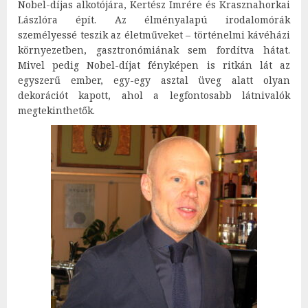
Nobel-díjas alkotójára, Kertész Imrére és Krasznahorkai
Lászlóra épít. Az élményalapú irodalomórák
személyessé teszik az életműveket – történelmi kávéházi
környezetben, gasztronómiának sem fordítva hátat.
Mivel pedig Nobel-díjat fényképen is ritkán lát az
egyszerű ember, egy-egy asztal üveg alatt olyan
dekorációt kapott, ahol a legfontosabb látnivalók
megtekinthetők.