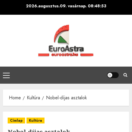
Skip
2026.augusztus.09. vasárnap.
08:48:54
to
content
Primary
Menu
Home
Kultúra
Nobel-díjas asztalok
Címlap
Kultúra
Nobel-díjas asztalok