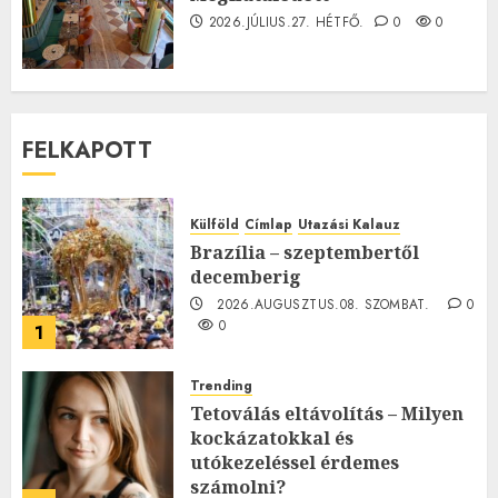
2026.JÚLIUS.27. HÉTFŐ.
0
0
FELKAPOTT
Külföld
Címlap
Utazási Kalauz
Brazília – szeptembertől
decemberig
2026.AUGUSZTUS.08. SZOMBAT.
0
0
1
Trending
Tetoválás eltávolítás – Milyen
kockázatokkal és
utókezeléssel érdemes
számolni?