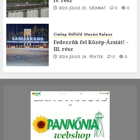
IV. rész
2026.JÚLIUS.25. SZOMBAT.
0
0
Címlap
Külföld
Utazási Kalauz
Fedezzük fel Közép-Ázsiát! –
III. rész
2026.JÚLIUS.24. PÉNTEK.
0
0