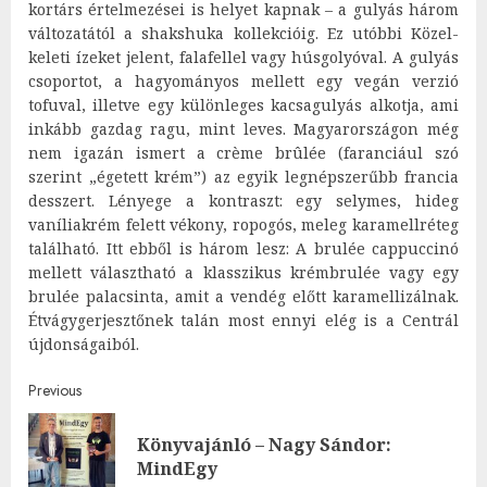
kortárs értelmezései is helyet kapnak – a gulyás három
változatától a shakshuka kollekcióig. Ez utóbbi Közel-
keleti ízeket jelent, falafellel vagy húsgolyóval. A gulyás
csoportot, a hagyományos mellett egy vegán verzió
tofuval, illetve egy különleges kacsagulyás alkotja, ami
inkább gazdag ragu, mint leves. Magyarországon még
nem igazán ismert a crème brûlée (faranciául szó
szerint „égetett krém”) az egyik legnépszerűbb francia
desszert. Lényege a kontraszt: egy selymes, hideg
vaníliakrém felett vékony, ropogós, meleg karamellréteg
található. Itt ebből is három lesz: A brulée cappuccinó
mellett választható a klasszikus krémbrulée vagy egy
brulée palacsinta, amit a vendég előtt karamellizálnak.
Étvágygerjesztőnek talán most ennyi elég is a Centrál
újdonságaiból.
Post
Previous
navigation
Könyvajánló – Nagy Sándor:
Pre
MindEgy
post