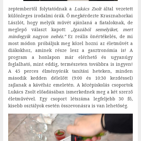
zeptembertől folytatódnak a
Lukács Zsolt
által vezetett
különleges irodalmi órák. Ő megkérdezte Krasznahorkai
Lászlót, hogy melyik művét ajánlaná a fiataloknak, de
meglepő választ kapott:
„Igazából semelyiket, mert
mindegyik nagyon nehéz.”
Ez reális önértékelés, de mi
most módon próbáljuk meg közel hozni az életművét a
diákokhoz, aminek része lesz a gasztronómia is! A
program a honlapon már elérhető és ugyanúgy
foglalható, mint eddig, természeten továbbra is ingyen!
A 45 perces élményórák tanítási heteken, minden
második kedden délelőtt (9:00 és 10:30 kezdéssel)
zajlanak a kávéház emeletén. A középiskolás csoportok
Lukács Zsolt előadásában ismerkednek meg a két szerző
életművével. Egy csoport létszáma legfeljebb 30 fő,
kisebb osztályok esetén összevonásra is van lehetőség.