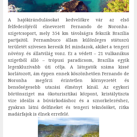
A hajókirándulásokat kedvelőkre vár az első
felfedezőjéről elnevezett Fernando de Noronha-
szigetcsoport, mely 354 km távolságra fekszik Brazília
partjaitól. Pernambuco állam különleges státuszú
területét szívesen keresik fel mindazok, akiket a tengeri
növény. és állatvilág vonz. Ez a védett – 21 vulkanikus
szigetből álló – trópusi paradicsom, Brazília egyik
legexkluzívabb úti célja. A látogatók száma kissé
korlátozott, ám éppen ennek köszönhetően Fernando de
Noronha megőrzi érintetlen környezetét és
bensőségesebb utazási élményt kínál. Az egykori
börtönsziget ma ökoturisztikai központ, kristálytiszta
vize ideális a búvárkodáshoz és a sznorkelezéshez,
gyakran látni delfineket és tengeri teknősöket, ritka
madárfajok is élnek errefelé.