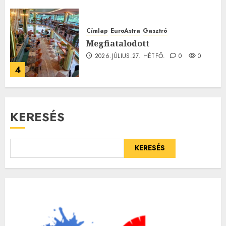
Címlap
EuroAstra
Gasztró
Megfiatalodott
2026.JÚLIUS.27. HÉTFŐ.
0
0
4
KERESÉS
KERESÉS