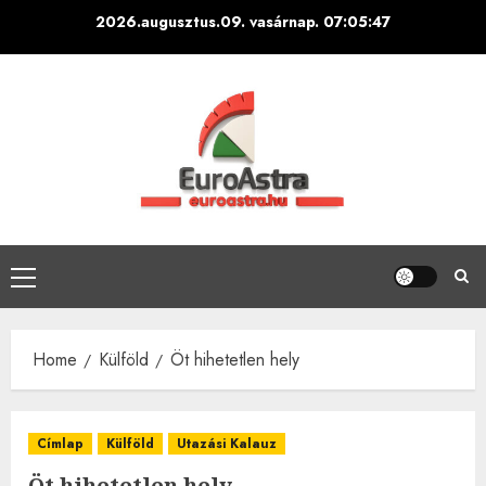
Skip
2026.augusztus.09. vasárnap.
07:05:48
to
content
Primary
Menu
Home
Külföld
Öt hihetetlen hely
Címlap
Külföld
Utazási Kalauz
Öt hihetetlen hely