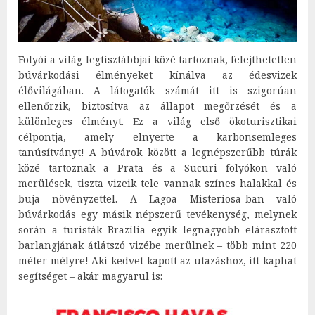
Folyói a világ legtisztábbjai közé tartoznak, felejthetetlen
búvárkodási élményeket kínálva az édesvizek
élővilágában. A látogatók számát itt is szigorúan
ellenőrzik, biztosítva az állapot megőrzését és a
különleges élményt. Ez a világ első ökoturisztikai
célpontja, amely elnyerte a karbonsemleges
tanúsítványt! A búvárok között a legnépszerűbb túrák
közé tartoznak a Prata és a Sucuri folyókon való
merülések, tiszta vizeik tele vannak színes halakkal és
buja növényzettel. A Lagoa Misteriosa-ban való
búvárkodás egy másik népszerű tevékenység, melynek
során a turisták Brazília egyik legnagyobb elárasztott
barlangjának átlátszó vizébe merülnek – több mint 220
méter mélyre! Aki kedvet kapott az utazáshoz, itt kaphat
segítséget – akár magyarul is: