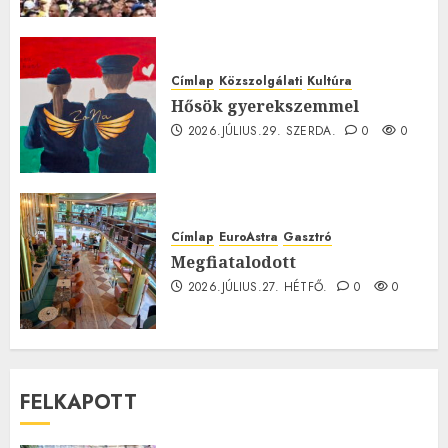
Címlap
Közszolgálati
Kultúra
Hősök gyerekszemmel
2026.JÚLIUS.29. SZERDA.
0
0
Címlap
EuroAstra
Gasztró
Megfiatalodott
2026.JÚLIUS.27. HÉTFŐ.
0
0
FELKAPOTT