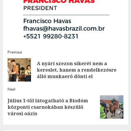
Post
Previous
A nyári szezon sikerét nem a
navigation
Pre
kereslet, hanem a rendelkezésre
post
álló munkaerő dönti el
Next
Július 1-től látogatható a Biodóm
Next
központi csarnokában készülő
post:
városi oázis