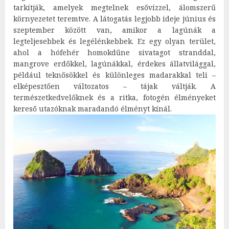
tarkítják, amelyek megtelnek esővízzel, álomszerű
környezetet teremtve. A látogatás legjobb ideje június és
szeptember között van, amikor a lagúnák a
legteljesebbek és legélénkebbek. Ez egy olyan terület,
ahol a hófehér homokdűne sivatagot stranddal,
mangrove erdőkkel, lagúnákkal, érdekes állatvilággal,
például teknősökkel és különleges madarakkal teli –
elképesztően változatos – tájak váltják. A
természetkedvelőknek és a ritka, fotogén élményeket
kereső utazóknak maradandó élményt kínál.