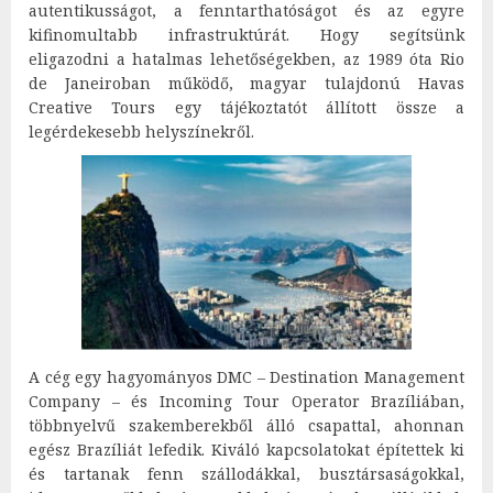
autentikusságot, a fenntarthatóságot és az egyre
kifinomultabb infrastruktúrát. Hogy segítsünk
eligazodni a hatalmas lehetőségekben, az 1989 óta Rio
de Janeiroban működő, magyar tulajdonú Havas
Creative Tours egy tájékoztatót állított össze a
legérdekesebb helyszínekről.
A cég egy hagyományos DMC – Destination Management
Company – és Incoming Tour Operator Brazíliában,
többnyelvű szakemberekből álló csapattal, ahonnan
egész Brazíliát lefedik. Kiváló kapcsolatokat építettek ki
és tartanak fenn szállodákkal, busztársaságokkal,