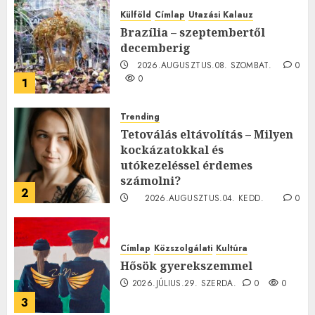
Külföld
Címlap
Utazási Kalauz
Brazília – szeptembertől
decemberig
2026.AUGUSZTUS.08. SZOMBAT.
0
0
1
Trending
Tetoválás eltávolítás – Milyen
kockázatokkal és
utókezeléssel érdemes
számolni?
2
2026.AUGUSZTUS.04. KEDD.
0
0
Címlap
Közszolgálati
Kultúra
Hősök gyerekszemmel
2026.JÚLIUS.29. SZERDA.
0
0
3