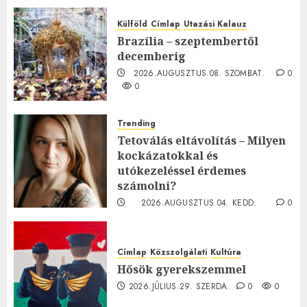
Külföld
Címlap
Utazási Kalauz
Brazília – szeptembertől
decemberig
2026.AUGUSZTUS.08. SZOMBAT.
0
0
Trending
Tetoválás eltávolítás – Milyen
kockázatokkal és
utókezeléssel érdemes
számolni?
2026.AUGUSZTUS.04. KEDD.
0
0
Címlap
Közszolgálati
Kultúra
Hősök gyerekszemmel
2026.JÚLIUS.29. SZERDA.
0
0