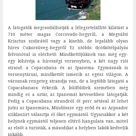
A látogatók megcsodálhatják a lélegzetelállító kilátást a
710 méter magas Corcovado-hegyről, a Megváltó
Krisztus szobrától vagy a kisebb, de legalább olyan
híres Cukorsüveg-hegyről Ez utóbbi drótkötélpályás
felvonóval is elérhető. Mindkettőjüknek van még egy-
egy kihívója a hírességi versenyben, a két nagy riói
strand: a Copacabana és az Ipanema. Egymásnak is
versenytársai, mindkettőt ismerik az egész világon. A
városnak rengeteg strandja van, de a legtöbb látogató a
Copacabanara érkezik. A külföldiek szemében még
mindig ez a sztár, az Ipanemát kevesebben látogatják.
Pedig a Copacabana strandról öt perc sétával át lehet
jutni az Ipanemára, Mindössze egy erőd és az Arpoador
sziklaszirt választja el őket egymástól. Ugyanakkor a két
helynek egymástól teljesen eltérő hangulata van, mivel
az elsőt a turisták, a másodikat a helyben lakók kedvelik
inkább.