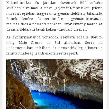
Kalandtúrákra és járatlan ösvények felfedezésére
kiválóan alkalmas. A neve „Gyémánt-fennsíkot” jelent,
mivel a régióban nagyszámú gyémántlelőhely található.
Ennek ellenére – és szerencsére – a gyémántbányászat
ma már tilos a nemzeti parkban. Örök élmény marad az
úszás a földalatti tavak kéken tündöklő vizében.
Az ökoturizmushoz vonzódók számára ideális Bonito,
mely Mato Grosso do Sul államban, Serra da
Bodoquena-ban található és nemzetközileg elismert a
fenntarthatóság iránti elkötelezettségéért.