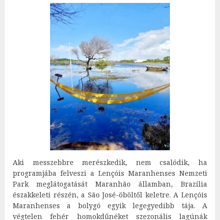
Aki messzebbre merészkedik, nem csalódik, ha
programjába felveszi a Lençóis Maranhenses Nemzeti
Park meglátogatását Maranhão államban, Brazília
északkeleti részén, a São José-öböltől keletre. A Lençóis
Maranhenses a bolygó egyik legegyedibb tája. A
végtelen fehér homokdűnéket szezonális lagúnák