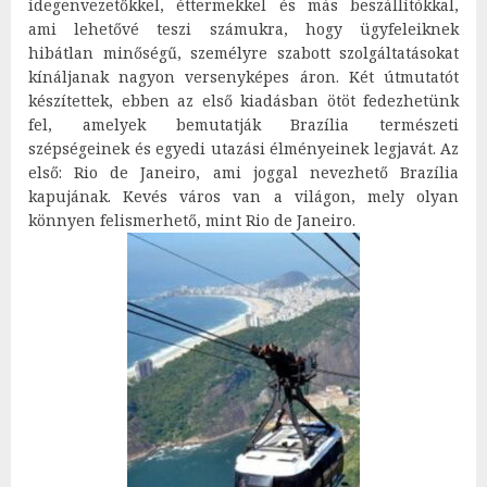
idegenvezetőkkel, éttermekkel és más beszállítókkal,
ami lehetővé teszi számukra, hogy ügyfeleiknek
hibátlan minőségű, személyre szabott szolgáltatásokat
kínáljanak nagyon versenyképes áron. Két útmutatót
készítettek, ebben az első kiadásban ötöt fedezhetünk
fel, amelyek bemutatják Brazília természeti
szépségeinek és egyedi utazási élményeinek legjavát. Az
első: Rio de Janeiro, ami joggal nevezhető Brazília
kapujának. Kevés város van a világon, mely olyan
könnyen felismerhető, mint Rio de Janeiro.