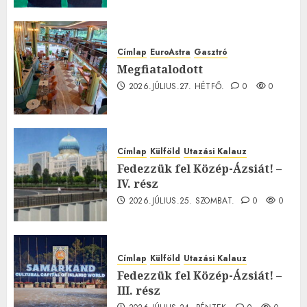
Címlap
EuroAstra
Gasztró
Megfiatalodott
2026.JÚLIUS.27. HÉTFŐ.
0
0
Címlap
Külföld
Utazási Kalauz
Fedezzük fel Közép-Ázsiát! –
IV. rész
2026.JÚLIUS.25. SZOMBAT.
0
0
Címlap
Külföld
Utazási Kalauz
Fedezzük fel Közép-Ázsiát! –
III. rész