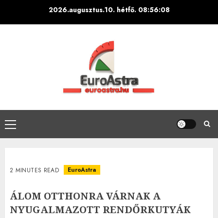
Skip
2026.augusztus.10. hétfő.
08:56:09
to
content
Primary
Menu
EuroAstra
2 MINUTES READ
ÁLOM OTTHONRA VÁRNAK A
NYUGALMAZOTT RENDŐRKUTYÁK