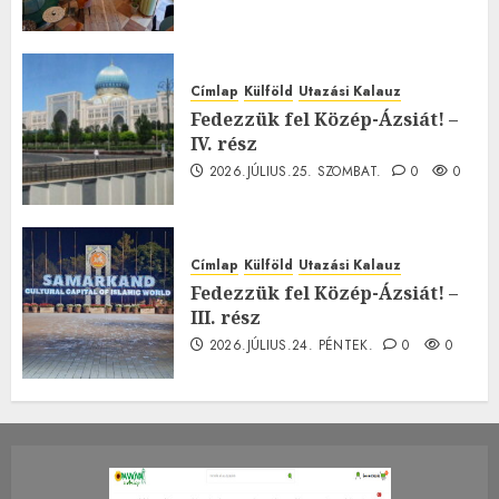
Címlap
Külföld
Utazási Kalauz
Fedezzük fel Közép-Ázsiát! –
IV. rész
2026.JÚLIUS.25. SZOMBAT.
0
0
Címlap
Külföld
Utazási Kalauz
Fedezzük fel Közép-Ázsiát! –
III. rész
2026.JÚLIUS.24. PÉNTEK.
0
0