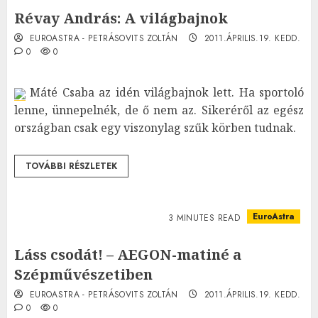
Révay András: A világbajnok
EUROASTRA - PETRÁSOVITS ZOLTÁN
2011.ÁPRILIS.19. KEDD.
0
0
Máté Csaba az idén világbajnok lett. Ha sportoló
lenne, ünnepelnék, de ő nem az. Sikeréről az egész
országban csak egy viszonylag szűk körben tudnak.
TOVÁBBI RÉSZLETEK
EuroAstra
3 MINUTES READ
Láss csodát! – AEGON-matiné a
Szépművészetiben
EUROASTRA - PETRÁSOVITS ZOLTÁN
2011.ÁPRILIS.19. KEDD.
0
0