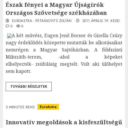
Észak fényei a Magyar Újságírók
Országos Szövetsége székházában
EUROASTRA - PETRÁSOVITS ZOLTÁN
2011.ÁPRILIS.19. KEDD.
0
0
A két művész, Eugen Jenő Bocsor és Gizella Csúzy
nagy érdeklődés közepette mutatták be alkotásaikat
nemrégen a Magyar Sajtóházban. A földszinti
Mikszáth-terem, -ahol a képeket
elhelyezték- zsúfolásig megtelt. Volt aki ülőhelyet
sem kapott.
TOVÁBBI RÉSZLETEK
EuroAstra
3 MINUTES READ
Innovatív megoldások a kisfeszültségű