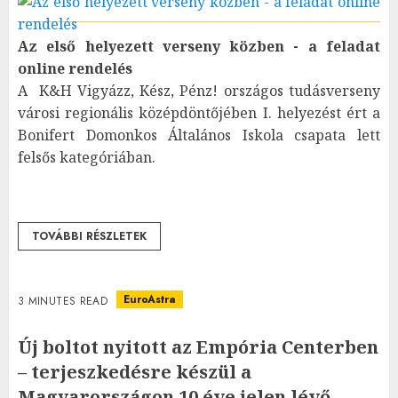
Az első helyezett verseny közben - a feladat
online rendelés
A K&H Vigyázz, Kész, Pénz! országos tudásverseny
városi regionális középdöntőjében I. helyezést ért a
Bonifert Domonkos Általános Iskola csapata lett
felsős kategóriában.
TOVÁBBI RÉSZLETEK
EuroAstra
3 MINUTES READ
Új boltot nyitott az Empória Centerben
– terjeszkedésre készül a
Magyarországon 10 éve jelen lévő