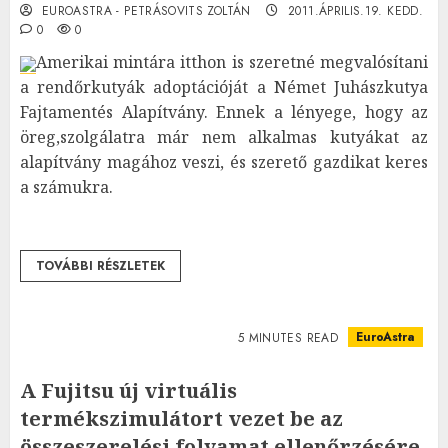
EUROASTRA - PETRÁSOVITS ZOLTÁN
2011.ÁPRILIS.19. KEDD.
0
0
Amerikai mintára itthon is szeretné megvalósítani
a rendőrkutyák adoptációját a Német Juhászkutya
Fajtamentés Alapítvány. Ennek a lényege, hogy az
öreg,szolgálatra már nem alkalmas kutyákat az
alapítvány magához veszi, és szerető gazdikat keres
a számukra.
TOVÁBBI RÉSZLETEK
EuroAstra
5 MINUTES READ
A Fujitsu új virtuális
termékszimulátort vezet be az
összeszerelési folyamat ellenőrzésére