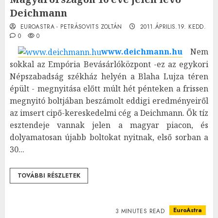
Deichmann
EUROASTRA - PETRÁSOVITS ZOLTÁN
2011.ÁPRILIS.19. KEDD.
0
0
www.deichmann.hu
Nem
sokkal az Empória Bevásárlóközpont -ez az egykori
Népszabadság székház helyén a Blaha Lujza téren
épült - megnyitása előtt múlt hét pénteken a frissen
megnyitó boltjában beszámolt eddigi eredményeiről
az imsert cipő-kereskedelmi cég a Deichmann. Ők tíz
esztendeje vannak jelen a magyar piacon, és
dolyamatosan újabb boltokat nyitnak, első sorban a
30...
TOVÁBBI RÉSZLETEK
EuroAstra
3 MINUTES READ