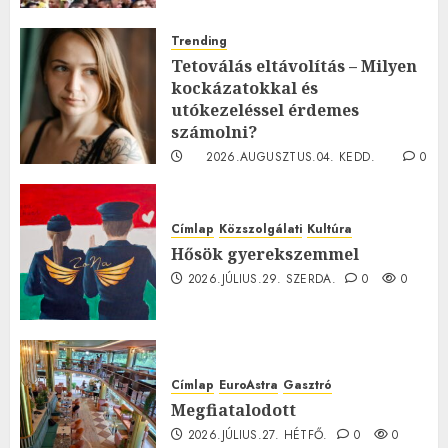
Trending
Tetoválás eltávolítás – Milyen
kockázatokkal és
utókezeléssel érdemes
számolni?
2026.AUGUSZTUS.04. KEDD.
0
0
Címlap
Közszolgálati
Kultúra
Hősök gyerekszemmel
2026.JÚLIUS.29. SZERDA.
0
0
Címlap
EuroAstra
Gasztró
Megfiatalodott
2026.JÚLIUS.27. HÉTFŐ.
0
0