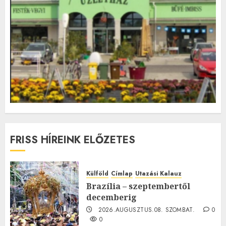
FRISS HÍREINK ELŐZETES
Külföld
Címlap
Utazási Kalauz
Brazília – szeptembertől
decemberig
2026.AUGUSZTUS.08. SZOMBAT.
0
0