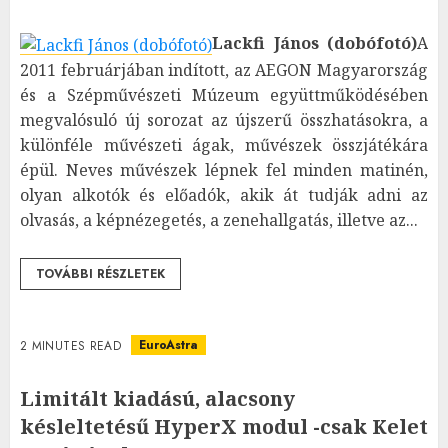
Lackfi János (dobófotó)
A
2011 februárjában indított, az AEGON Magyarország
és a Szépművészeti Múzeum együttműködésében
megvalósuló új sorozat az újszerű összhatásokra, a
különféle művészeti ágak, művészek összjátékára
épül. Neves művészek lépnek fel minden matinén,
olyan alkotók és előadók, akik át tudják adni az
olvasás, a képnézegetés, a zenehallgatás, illetve az...
TOVÁBBI RÉSZLETEK
EuroAstra
2 MINUTES READ
Limitált kiadású, alacsony
késleltetésű HyperX modul -csak Kelet