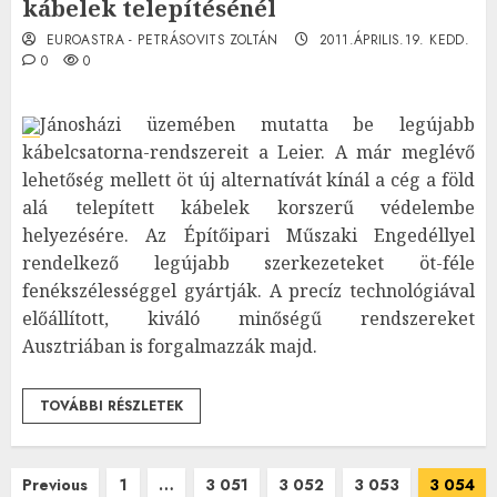
kábelek telepítésénél
EUROASTRA - PETRÁSOVITS ZOLTÁN
2011.ÁPRILIS.19. KEDD.
0
0
Jánosházi üzemében mutatta be legújabb
kábelcsatorna-rendszereit a Leier. A már meglévő
lehetőség mellett öt új alternatívát kínál a cég a föld
alá telepített kábelek korszerű védelembe
helyezésére. Az Építőipari Műszaki Engedéllyel
rendelkező legújabb szerkezeteket öt-féle
fenékszélességgel gyártják. A precíz technológiával
előállított, kiváló minőségű rendszereket
Ausztriában is forgalmazzák majd.
TOVÁBBI RÉSZLETEK
Bejegyzések
Previous
1
…
3 051
3 052
3 053
3 054