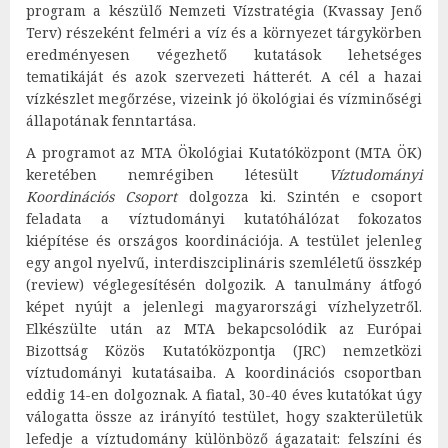
program a készülő Nemzeti Vízstratégia (Kvassay Jenő
Terv) részeként felméri a víz és a környezet tárgykörben
eredményesen végezhető kutatások lehetséges
tematikáját és azok szervezeti hátterét. A cél a hazai
vízkészlet megőrzése, vizeink jó ökológiai és vízminőségi
állapotának fenntartása.
A programot az MTA Ökológiai Kutatóközpont (MTA ÖK)
keretében nemrégiben létesült
Víztudományi
Koordinációs Csoport
dolgozza ki. Szintén e csoport
feladata a víztudományi kutatóhálózat fokozatos
kiépítése és országos koordinációja. A testület jelenleg
egy angol nyelvű, interdiszciplináris szemléletű összkép
(review) véglegesítésén dolgozik. A tanulmány átfogó
képet nyújt a jelenlegi magyarországi vízhelyzetről.
Elkészülte után az MTA bekapcsolódik az Európai
Bizottság Közös Kutatóközpontja (JRC) nemzetközi
víztudományi kutatásaiba. A koordinációs csoportban
eddig 14-en dolgoznak. A fiatal, 30-40 éves kutatókat úgy
válogatta össze az irányító testület, hogy szakterületük
lefedje a víztudomány különböző ágazatait: felszíni és