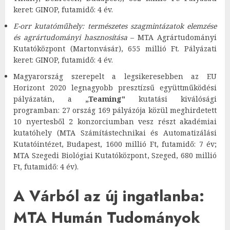
keret: GINOP, futamidő: 4 év.
E-orr kutatóműhely: természetes szagmintázatok elemzése
és agrártudományi hasznosítása
– MTA Agrártudományi
Kutatóközpont (Martonvásár), 655 millió Ft. Pályázati
keret: GINOP, futamidő: 4 év.
Magyarország szerepelt a legsikeresebben az EU
Horizont 2020 legnagyobb presztízsű együttműködési
pályázatán, a
„Teaming"
kutatási kiválósági
programban: 27 ország 169 pályázója közül meghirdetett
10 nyertesből 2 konzorciumban vesz részt akadémiai
kutatóhely (MTA Számítástechnikai és Automatizálási
Kutatóintézet, Budapest, 1600 millió Ft, futamidő: 7 év;
MTA Szegedi Biológiai Kutatóközpont, Szeged, 680 millió
Ft, futamidő: 4 év).
A Várból az új ingatlanba:
MTA Humán Tudományok