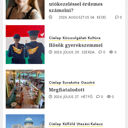
utókezeléssel érdemes
számolni?
2026.AUGUSZTUS.04. KEDD.
0
0
Címlap
Közszolgálati
Kultúra
Hősök gyerekszemmel
2026.JÚLIUS.29. SZERDA.
0
0
Címlap
EuroAstra
Gasztró
Megfiatalodott
2026.JÚLIUS.27. HÉTFŐ.
0
0
Címlap
Külföld
Utazási Kalauz