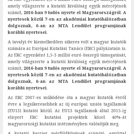
amely világszerte a kutatói kiválóság egyik mércéjének
számít,
2016-ban 9 tudós nyerte el Magyarországról
.
A
nyertesek közül 7-en az akadémiai kutatóhálózatban
dolgoznak, 6-an az MTA Lendület programjának
korábbi nyertesei
.
A tavalyi év kiemelkedően sikeres volt a magyar kutatók
számára az Európai Kutatási Tanács (ERC) pályázatain is.
Az ERC egyenként 1,5-3 millió euró összegű támogatását,
amely világszerte a kutatói kiválóság egyik mércéjének
számít,
2016-ban 9 tudós nyerte el Magyarországról
.
A
nyertesek közül 7-en az akadémiai kutatóhálózatban
dolgoznak, 6-an az MTA Lendület programjának
korábbi nyertesei
.
Az ERC 2007-es működése óta a magyar kutatók évről
évre a legsikeresebbek az új európai uniós tagállamok
(EU13) kutatói közül. Az EU13 tagállamok által 2015-ig
elnyert ERC kutatási projektek közel 40%-át
magyarországi kutatási intézményben valósítják meg.
A kutatói karrier mérföldkövének számító, egyúttal