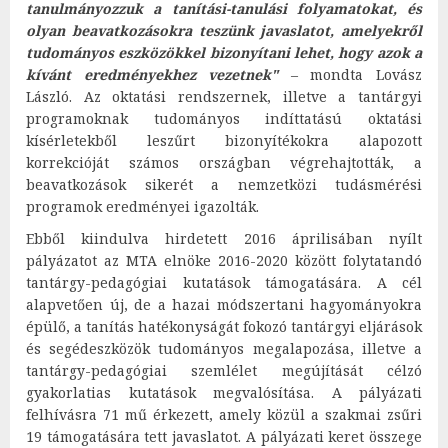
tanulmányozzuk a tanítási-tanulási folyamatokat, és
olyan beavatkozásokra teszünk javaslatot, amelyekről
tudományos eszközökkel bizonyítani lehet, hogy azok a
kívánt eredményekhez vezetnek"
– mondta Lovász
László. Az oktatási rendszernek, illetve a tantárgyi
programoknak tudományos indíttatású oktatási
kísérletekből leszűrt bizonyítékokra alapozott
korrekcióját számos országban végrehajtották, a
beavatkozások sikerét a nemzetközi tudásmérési
programok eredményei igazolták.
Ebből kiindulva hirdetett 2016 áprilisában nyílt
pályázatot az MTA elnöke 2016-2020 között folytatandó
tantárgy-pedagógiai kutatások támogatására. A cél
alapvetően új, de a hazai módszertani hagyományokra
épülő, a tanítás hatékonyságát fokozó tantárgyi eljárások
és segédeszközök tudományos megalapozása, illetve a
tantárgy-pedagógiai szemlélet megújítását célzó
gyakorlatias kutatások megvalósítása. A pályázati
felhívásra 71 mű érkezett, amely közül a szakmai zsűri
19 támogatására tett javaslatot. A pályázati keret összege