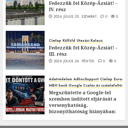
Fedezzük fel Közép-Ázsiát! –
IV. rész
2026.JÚLIUS.25. SZOMBAT.
0
0
Címlap
Külföld
Utazási Kalauz
Fedezzük fel Közép-Ázsiát! –
III. rész
2026.JÚLIUS.24. PÉNTEK.
0
0
Adatvédelem
AdhocSupport
Címlap
EuroAst
MBH bank Google Csalás és számlafeltörés 
Megszüntette a Google-lel
szemben indított eljárását a
versenyhatóság,
bizonyíthatóság hiányában:
TE mit gondolsz erről?
2026.JÚLIUS.23. CSÜTÖRTÖK.
0