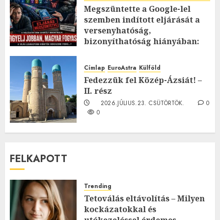
Megszüntette a Google-lel
szemben indított eljárását a
versenyhatóság,
bizonyíthatóság hiányában:
TE mit gondolsz erről?
2026.JÚLIUS.23. CSÜTÖRTÖK.
0
Címlap
EuroAstra
Külföld
0
Fedezzük fel Közép-Ázsiát! –
II. rész
2026.JÚLIUS.23. CSÜTÖRTÖK.
0
0
FELKAPOTT
Trending
Tetoválás eltávolítás – Milyen
kockázatokkal és
utókezeléssel érdemes