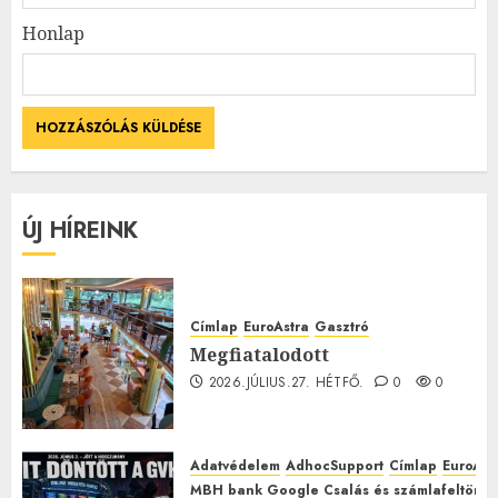
Honlap
ÚJ HÍREINK
Címlap
EuroAstra
Gasztró
Megfiatalodott
2026.JÚLIUS.27. HÉTFŐ.
0
0
Adatvédelem
AdhocSupport
Címlap
EuroAst
MBH bank Google Csalás és számlafeltörés 