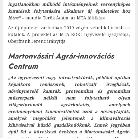
ingatlanokban működő intézményeinek versenyképes
kutatások folytatására alkalmas új épületeket hoz
létre"
– mondta Török Ádám, az MTA főtitkára.
Az új épületet várhatóan 2019 végén vehetik birtokba a
kutatók. A projektet az MTA KOKI ügyvezető igazgatója,
Oberfrank Ferenc irányítja.
Martonvásári Agrár-innovációs
Centrum
„Az úgynevezett nagy infrastruktúrák, például optikai
képalkotó rendszerek, robotizált üvegházak,
növénynevelő kamrák, proteomikai és genomikai
műszerpark nélkül nem folytatható olyan
világszínvonalú agrárkutatás, amelynek
eredményeként kinemesíthetők azok a növényfajták,
amelyek megoldást jelentenek a klímaváltozás
kihívásaival küzdő gazdálkodóknak. Ennek jegyében
épül fel a következő években a Martonvásári Agrár-