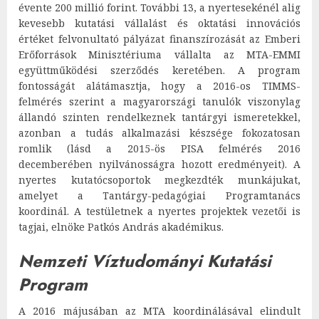
évente 200 millió forint. További 13, a nyertesekénél alig
kevesebb kutatási vállalást és oktatási innovációs
értéket felvonultató pályázat finanszírozását az Emberi
Erőforrások Minisztériuma vállalta az MTA-EMMI
együttműködési szerződés keretében. A program
fontosságát alátámasztja, hogy a 2016-os TIMMS-
felmérés szerint a magyarországi tanulók viszonylag
állandó szinten rendelkeznek tantárgyi ismeretekkel,
azonban a tudás alkalmazási készsége fokozatosan
romlik (lásd a 2015-ös PISA felmérés 2016
decemberében nyilvánosságra hozott eredményeit). A
nyertes kutatócsoportok megkezdték munkájukat,
amelyet a Tantárgy-pedagógiai Programtanács
koordinál. A testületnek a nyertes projektek vezetői is
tagjai, elnöke Patkós András akadémikus.
Nemzeti Víztudományi Kutatási
Program
A 2016 májusában az MTA koordinálásával elindult