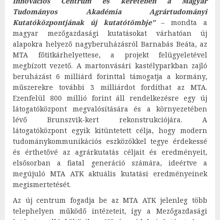
innovációs Centrum és keretében a Magyar
Tudományos Akadémia Agrártudományi
Kutatóközpontjának új kutatótömbje"
– mondta a
magyar mezőgazdasági kutatásokat várhatóan új
alapokra helyező nagyberuházásról Barnabás Beáta, az
MTA főtitkárhelyettese, a projekt felügyeletével
megbízott vezető. A martonvásári kastélyparkban zajló
beruházást 6 milliárd forinttal támogatja a kormány,
műszerekre további 3 milliárdot fordíthat az MTA.
Ezenfelül 800 millió forint áll rendelkezésre egy új
látogatóközpont megvalósítására és a környezetében
lévő Brunszvik-kert rekonstrukciójára. A
látogatóközpont egyik kitüntetett célja, hogy modern
tudománykommunikációs eszközökkel tegye érdekessé
és érthetővé az agrárkutatás céljait és eredményeit,
elsősorban a fiatal generáció számára, ideértve a
megújuló MTA ATK aktuális kutatási eredményeinek
megismertetését.
Az új centrum fogadja be az MTA ATK jelenleg több
telephelyen működő intézeteit, így a Mezőgazdasági