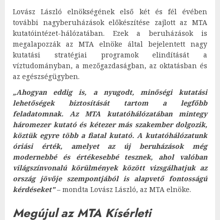
Lovász László elnökségének első két és fél évében
további nagyberuházások előkészítése zajlott az MTA
kutatóintézet-hálózatában. Ezek a beruházások is
megalapozzák az MTA elnöke által bejelentett nagy
kutatási stratégiai programok elindítását a
víztudományban, a mezőgazdaságban, az oktatásban és
az egészségügyben.
„Ahogyan eddig is, a nyugodt, minőségi kutatási
lehetőségek biztosítását tartom a legfőbb
feladatomnak. Az MTA kutatóhálózatában mintegy
háromezer kutató és kétezer más szakember dolgozik,
köztük egyre több a fiatal kutató. A kutatóhálózatunk
óriási érték, amelyet az új beruházások még
modernebbé és értékesebbé tesznek, ahol valóban
világszínvonalú körülmények között vizsgálhatjuk az
ország jövője szempontjából is alapvető fontosságú
kérdéseket"
– mondta Lovász László, az MTA elnöke.
Megújul az MTA Kísérleti