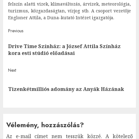
felszín alatti vizek, klímaváltozás, árvizek, meteorológia,
turizmus, közgazdaságtan, vízjog stb. A csoport vezetője
Engloner Attila, a Duna-kutató Intézet igazgatója.
Post
Previous
navigation
Drive Time Színház: a József Attila Színház
Pre
kora esti stúdió előadásai
post
Next
Next
Tizenkétmilliós adomány az Anyák Házának
post:
Vélemény, hozzászólás?
Az e-mail címet nem tesszük közzé.
A kötelező