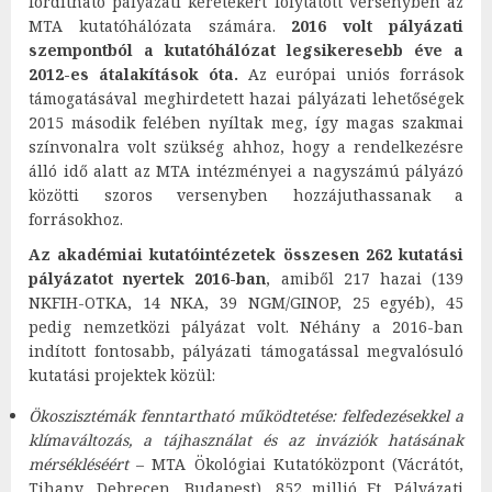
fordítható pályázati keretekért folytatott versenyben az
MTA kutatóhálózata számára.
2016 volt pályázati
szempontból a kutatóhálózat legsikeresebb éve a
2012-es átalakítások óta.
Az európai uniós források
támogatásával meghirdetett hazai pályázati lehetőségek
2015 második felében nyíltak meg, így magas szakmai
színvonalra volt szükség ahhoz, hogy a rendelkezésre
álló idő alatt az MTA intézményei a nagyszámú pályázó
közötti szoros versenyben hozzájuthassanak a
forrásokhoz.
Az akadémiai kutatóintézetek összesen 262 kutatási
pályázatot nyertek 2016-ban
, amiből 217 hazai (139
NKFIH-OTKA, 14 NKA, 39 NGM/GINOP, 25 egyéb), 45
pedig nemzetközi pályázat volt. Néhány a 2016-ban
indított fontosabb, pályázati támogatással megvalósuló
kutatási projektek közül:
Ökoszisztémák fenntartható működtetése: felfedezésekkel a
klímaváltozás, a tájhasználat és az inváziók hatásának
mérsékléséért
– MTA Ökológiai Kutatóközpont (Vácrátót,
Tihany, Debrecen, Budapest), 852 millió Ft. Pályázati