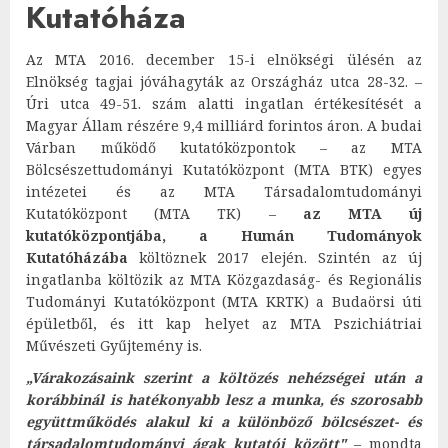
Kutatóháza
Az MTA 2016. december 15-i elnökségi ülésén az
Elnökség tagjai jóváhagyták az Országház utca 28-32. –
Úri utca 49-51. szám alatti ingatlan értékesítését a
Magyar Állam részére 9,4 milliárd forintos áron. A budai
Várban működő kutatóközpontok – az MTA
Bölcsészettudományi Kutatóközpont (MTA BTK) egyes
intézetei és az MTA Társadalomtudományi
Kutatóközpont (MTA TK) –
az MTA új
kutatóközpontjába, a Humán Tudományok
Kutatóházába
költöznek 2017 elején. Szintén az új
ingatlanba költözik az MTA Közgazdaság- és Regionális
Tudományi Kutatóközpont (MTA KRTK) a Budaörsi úti
épületből, és itt kap helyet az MTA Pszichiátriai
Művészeti Gyűjtemény is.
„Várakozásaink szerint a költözés nehézségei után a
korábbinál is hatékonyabb lesz a munka, és szorosabb
együttműködés alakul ki a különböző bölcsészet- és
társadalomtudományi ágak kutatói között"
– mondta