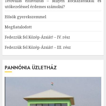
Tetoválás eltávolítás – Milyen kockázatokkal és
utókezeléssel érdemes számolni?
Hősök gyerekszemmel
Megfiatalodott
Fedezzük fel Közép-Ázsiát! – IV. rész
Fedezzük fel Közép-Ázsiát! – III. rész
PANNÓNIA ÜZLETHÁZ