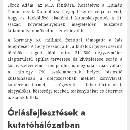
Török Ádám, az MTA főtitkára, hozzátéve: a Humán
Tudományok Kutatóháza megépítésének célja az volt,
hogy az ideköltöző akadémiai kutatóközpontok a 21.
század követelményeinek megfelelően felszerelt
kutatóhelyen működhessenek tovább.
A kormány 6,8 milliárd forinttal támogatta a ház
felépítését. A négy részből álló, a kutatók igényei szerint
tömbökre tagolt, több mint 21 500 négyzetméter
alapterületű épület tervezése és kivitelezése során a
környezetvédelmi szempontok is meghatározóak voltak.
A mintegy 750 szakembernek helyet biztosító
kutatóházban a dolgozószobák mellett könyvtárat,
konferenciatermet, régészeti laboratóriumokat,
tárgyalókat, közösségi tereket, teakonyhákat és éttermet
is kialakítottak.
Óriásfejlesztések a
kutatóhálózatban