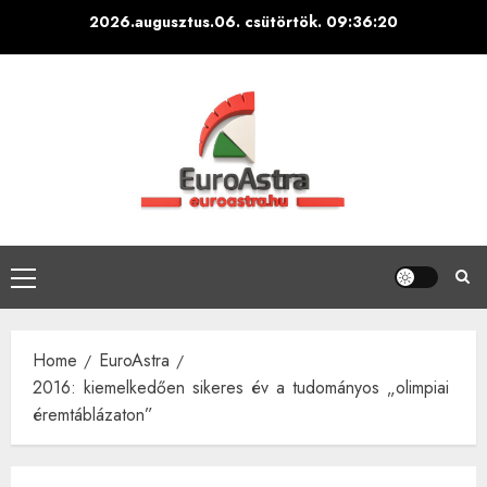
Skip
2026.augusztus.06. csütörtök.
09:36:21
to
content
Primary
Menu
Home
EuroAstra
2016: kiemelkedően sikeres év a tudományos „olimpiai
éremtáblázaton”