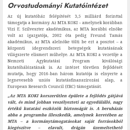
Orvostudományi Kutatóintézet
Az új kutatóház felépítését 3,5 milliárd forinttal
támogatja a kormány. Az MTA KOKI – amelynek korábban
Vizi E. Szilveszter akadémikus, az MTA korábbi elnöke
volt az igazgatója, 2002 óta pedig Freund Tamás
akadémikus, az MTA alelnöke tölti be ezt a posztot – a
központi idegrendszeri betegségek kutatásának
világszerte elismert műhelye. Az MTA KOKI a vezetője a
Nemzeti Agykutatási Program kiválósági
kutatóhálózatának is. Az intézet töretlen fejlődését
mutatja, hogy 2016-ban három kutatója is elnyerte a
legnevesebb uniós kutatásfinanszírozási alap, a
European Research Council (ERC) támogatását.
„Az MTA KOKI korszerűtlen épülete a fejlődés gátjává
vált, és mind jobban veszélyezteti az egyedülálló, nagy
értékű kutatási eszközök biztonságát is. A beruházás
abba a programba illeszkedik, amelynek keretében az
MTA – a kormánytámogatásokat saját forrásokból
kiegészítve – elavult, drágán üzemeltethető