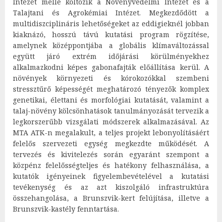
Intézet mellé költözik a Növényvédelmi Intézet és a
Talajtani és Agrokémiai Intézet. Megkezdődött a
multidiszciplináris lehetőségeket az eddigieknél jobban
kiaknázó, hosszú távú kutatási program rögzítése,
amelynek középpontjába a globális klímaváltozással
együtt járó extrém időjárási körülményekhez
alkalmazkodni képes gabonafajták előállítása kerül. A
növények környezeti és kórokozókkal szembeni
stressztűrő képességét meghatározó tényezők komplex
genetikai, élettani és morfológiai kutatását, valamint a
talaj-növény kölcsönhatások tanulmányozását tervezik a
legkorszerűbb vizsgálati módszerek alkalmazásával. Az
MTA ATK-n megalakult, a teljes projekt lebonyolításáért
felelős szervezeti egység megkezdte működését. A
tervezés és kivitelezés során egyaránt szempont a
közpénz felelősségteljes és hatékony felhasználása, a
kutatók igényeinek figyelembevételével a kutatási
tevékenység és az azt kiszolgáló infrastruktúra
összehangolása, a Brunszvik-kert felújítása, illetve a
Brunszvik-kastély fenntartása.