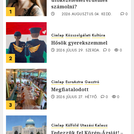
számolni?
1
2026.AUGUSZTUS.04. KEDD.
0
0
Címlap
Közszolgálati
Kultúra
Hősök gyerekszemmel
2026.JÚLIUS.29. SZERDA.
0
0
2
Címlap
EuroAstra
Gasztró
Megfiatalodott
2026.JÚLIUS.27. HÉTFŐ.
0
0
3
Címlap
Külföld
Utazási Kalauz
Fedezzük fel Közép-Ázsiát! –