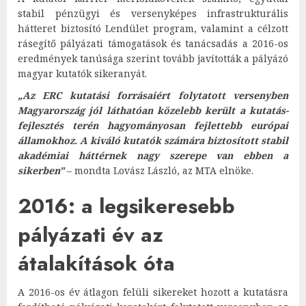
stabil pénzügyi és versenyképes infrastrukturális
hátteret biztosító Lendület program, valamint a célzott
rásegítő pályázati támogatások és tanácsadás a 2016-os
eredmények tanúsága szerint tovább javították a pályázó
magyar kutatók sikeranyát.
„Az ERC kutatási forrásaiért folytatott versenyben
Magyarország jól láthatóan közelebb került a kutatás-
fejlesztés terén hagyományosan fejlettebb európai
államokhoz. A kiváló kutatók számára biztosított stabil
akadémiai háttérnek nagy szerepe van ebben a
sikerben"
– mondta Lovász László, az MTA elnöke.
2016: a legsikeresebb
pályázati év az
átalakítások óta
A 2016-os év átlagon felüli sikereket hozott a kutatásra