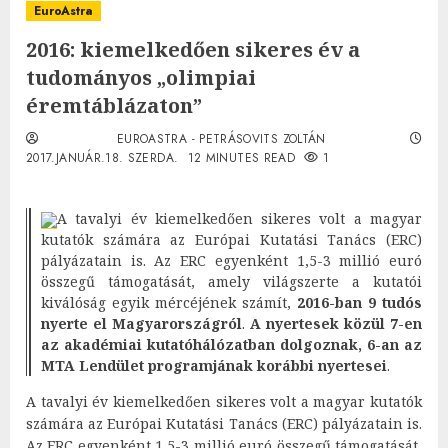
EuroAstra
2016: kiemelkedően sikeres év a
tudományos „olimpiai
éremtáblázaton”
EUROASTRA - PETRÁSOVITS ZOLTÁN
2017.JANUÁR.18. SZERDA.
12 MINUTES READ
1
A tavalyi év kiemelkedően sikeres volt a magyar
kutatók számára az Európai Kutatási Tanács (ERC)
pályázatain is. Az ERC egyenként 1,5-3 millió euró
összegű támogatását, amely világszerte a kutatói
kiválóság egyik mércéjének számít,
2016-ban 9 tudós
nyerte el Magyarországról
.
A nyertesek közül 7-en
az akadémiai kutatóhálózatban dolgoznak, 6-an az
MTA Lendület programjának korábbi nyertesei
.
A tavalyi év kiemelkedően sikeres volt a magyar kutatók
számára az Európai Kutatási Tanács (ERC) pályázatain is.
Az ERC egyenként 1,5-3 millió euró összegű támogatását,