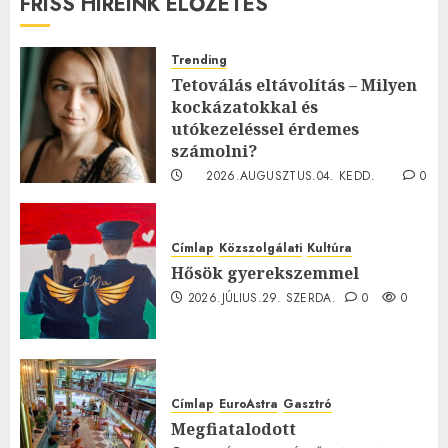
FRISS HÍREINK ELŐZETES
Trending
Tetoválás eltávolítás – Milyen
kockázatokkal és
utókezeléssel érdemes
számolni?
2026.AUGUSZTUS.04. KEDD.
0
0
Címlap
Közszolgálati
Kultúra
Hősök gyerekszemmel
2026.JÚLIUS.29. SZERDA.
0
0
Címlap
EuroAstra
Gasztró
Megfiatalodott