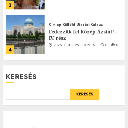
3
Címlap
Külföld
Utazási Kalauz
Fedezzük fel Közép-Ázsiát! –
IV. rész
2026.JÚLIUS.25. SZOMBAT.
0
0
4
KERESÉS
KERESÉS