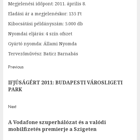
Megjelenési időpont: 2011. április 8.
Eladási ár a megjelenéskor: 135 Ft
Kibocsátási példányszám: 5.000 db
Nyomdai eljárás: 4 szín ofszet
Gyártó nyomda: Állami Nyomda
Tervezőművész: Baticz Barnabás
Post
Previous
navigation
IFJÚSÁGÉRT 2011: BUDAPESTI VÁROSLIGETI
Pre
PARK
post
Next
A Vodafone szuperhálózat és a valódi
Next
mobilfizetés premierje a Szigeten
post: