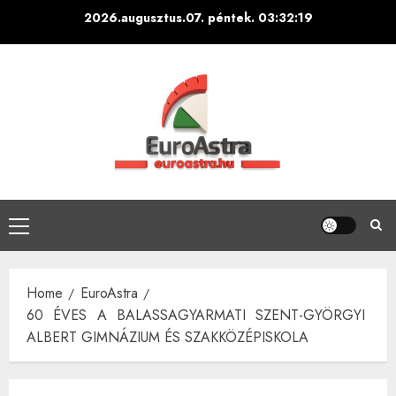
Skip
2026.augusztus.07. péntek.
03:32:20
to
content
Primary
Menu
Home
EuroAstra
60 ÉVES A BALASSAGYARMATI SZENT-GYÖRGYI
ALBERT GIMNÁZIUM ÉS SZAKKÖZÉPISKOLA