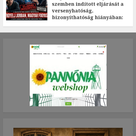
szemben indított eljárását a
versenyhatóság,
bizonyíthatóság hiányában:
TE mit gondolsz erről?
2026.JÚLIUS.23. CSÜTÖRTÖK.
0
0