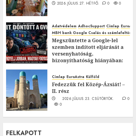
2026.JÚLIUS.27. HÉTFŐ.
0
0
Adatvédelem
AdhocSupport
Címlap
EuroAst
MBH bank Google Csalás és számlafeltörés 
Megszüntette a Google-lel
szemben indított eljárását a
versenyhatóság,
bizonyíthatóság hiányában:
TE mit gondolsz erről?
2026.JÚLIUS.23. CSÜTÖRTÖK.
0
Címlap
EuroAstra
Külföld
0
Fedezzük fel Közép-Ázsiát! –
II. rész
2026.JÚLIUS.23. CSÜTÖRTÖK.
0
0
FELKAPOTT