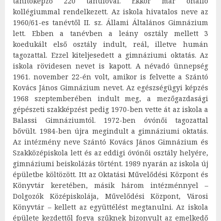
tanítóképző 220 tanulóval. Ekkor már önálló
kollégiummal rendelkezett. Az iskola hivatalos neve az
1960/61-es tanévtől II. sz. Állami Általános Gimnázium
lett. Ebben a tanévben a leány osztály mellett 3
koedukált első osztály indult, reál, illetve humán
tagozattal. Ezzel kiteljesedett a gimnáziumi oktatás. Az
iskola rövidesen nevet is kapott. A névadó ünnepség
1961. november 22-én volt, amikor is felvette a Szántó
Kovács János Gimnázium nevet. Az egészségügyi képzés
1968 szeptemberében indult meg, a mezőgazdasági
gépészeti szakképzést pedig 1970-ben vette át az iskola a
Balassi Gimnáziumtól. 1972-ben óvónői tagozattal
bővült. 1984-ben újra megindult a gimnáziumi oktatás.
Az intézmény neve Szántó Kovács János Gimnázium és
Szakközépiskola lett és az eddigi óvónői osztály helyére,
gimnáziumi beiskolázás történt. 1989 nyarán az iskola új
épületbe költözött. Itt az Oktatási Művelődési Központ és
Könyvtár keretében, másik három intézménnyel –
Dolgozók Középiskolája, Művelődési Központ, Városi
Könyvtár – kellett az együttélést megtanulni. Az iskola
épülete kezdettől fogva szűknek bizonyult az emelkedő