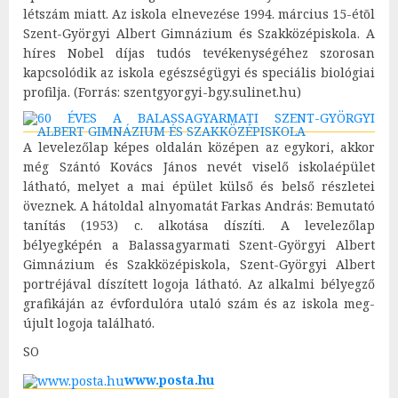
létszám miatt. Az iskola elnevezése 1994. március 15-étõl
Szent-Györgyi Albert Gimnázium és Szakközépiskola. A
híres Nobel díjas tudós tevékenységéhez szorosan
kapcsolódik az iskola egészségügyi és speciális biológiai
profilja. (Forrás: szentgyorgyi-bgy.sulinet.hu)
A levelezőlap képes oldalán középen az egykori, akkor
még Szántó Kovács János nevét viselő iskolaépület
látható, melyet a mai épület külső és belső részletei
öveznek. A hátoldal alnyomatát Farkas András: Bemutató
tanítás (1953) c. alkotása díszíti. A levelezőlap
bélyegképén a Balassagyarmati Szent-Györgyi Albert
Gimnázium és Szakközépiskola, Szent-Györgyi Albert
portréjával díszített logoja látható. Az alkalmi bélyegző
grafikáján az évfordulóra utaló szám és az iskola meg-
újult logoja található.
SO
www.posta.hu