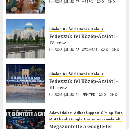
2026.JÚLIUS.27. HÉTFŐ.
0
0
Címlap
Külföld
Utazási Kalauz
Fedezzük fel Közép-Ázsiát! –
IV. rész
2026.JÚLIUS.25. SZOMBAT.
0
0
Címlap
Külföld
Utazási Kalauz
Fedezzük fel Közép-Ázsiát! –
III. rész
2026.JÚLIUS.24. PÉNTEK.
0
0
Adatvédelem
AdhocSupport
Címlap
EuroAst
MBH bank Google Csalás és számlafeltörés 
Megszüntette a Google-lel