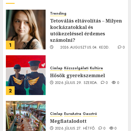
Trending
Tetoválás eltávolítás – Milyen
kockázatokkal és
utókezeléssel érdemes
számolni?
1
2026.AUGUSZTUS.04. KEDD.
0
0
Címlap
Közszolgálati
Kultúra
Hősök gyerekszemmel
2026.JÚLIUS.29. SZERDA.
0
0
2
Címlap
EuroAstra
Gasztró
Megfiatalodott
2026.JÚLIUS.27. HÉTFŐ.
0
0