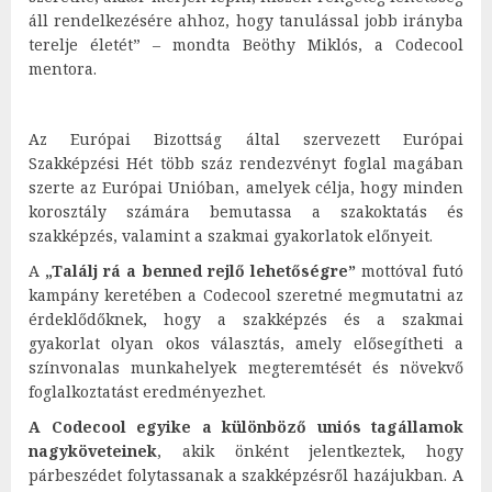
áll rendelkezésére ahhoz, hogy tanulással jobb irányba
terelje életét” – mondta Beöthy Miklós, a Codecool
mentora.
Az Európai Bizottság által szervezett Európai
Szakképzési Hét több száz rendezvényt foglal magában
szerte az Európai Unióban, amelyek célja, hogy minden
korosztály számára bemutassa a szakoktatás és
szakképzés, valamint a szakmai gyakorlatok előnyeit.
A
„Találj rá a benned rejlő lehetőségre”
mottóval futó
kampány keretében a Codecool szeretné megmutatni az
érdeklődőknek, hogy a szakképzés és a szakmai
gyakorlat olyan okos választás, amely elősegítheti a
színvonalas munkahelyek megteremtését és növekvő
foglalkoztatást eredményezhet.
A Codecool egyike a különböző uniós tagállamok
nagyköveteinek
, akik önként jelentkeztek, hogy
párbeszédet folytassanak a szakképzésről hazájukban. A