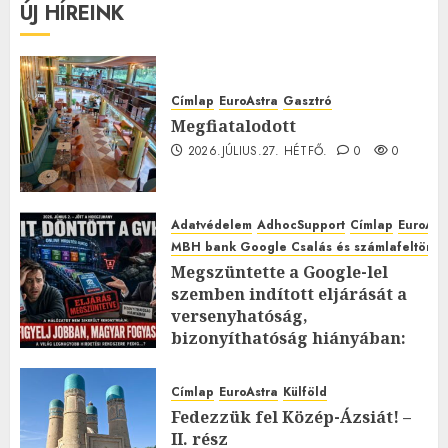
ÚJ HÍREINK
Címlap
EuroAstra
Gasztró
Megfiatalodott
2026.JÚLIUS.27. HÉTFŐ.
0
0
Adatvédelem
AdhocSupport
Címlap
EuroAst
MBH bank Google Csalás és számlafeltörés 
Megszüntette a Google-lel
szemben indított eljárását a
versenyhatóság,
bizonyíthatóság hiányában:
TE mit gondolsz erről?
2026.JÚLIUS.23. CSÜTÖRTÖK.
0
Címlap
EuroAstra
Külföld
0
Fedezzük fel Közép-Ázsiát! –
II. rész