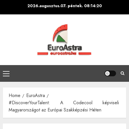
Skip
2026.augusztus.07. péntek.
08:14:21
to
content
Primary
Menu
Home
EuroAstra
#DiscoverYourTalent: A Codecool képviseli
Magyarországot az Európai Szakképzési Héten