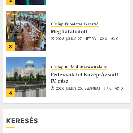
2
Címlap
EuroAstra
Gasztró
Megfiatalodott
2026.JÚLIUS.27. HÉTFŐ.
0
0
3
Címlap
Külföld
Utazási Kalauz
Fedezzük fel Közép-Ázsiát! –
IV. rész
2026.JÚLIUS.25. SZOMBAT.
0
0
4
KERESÉS