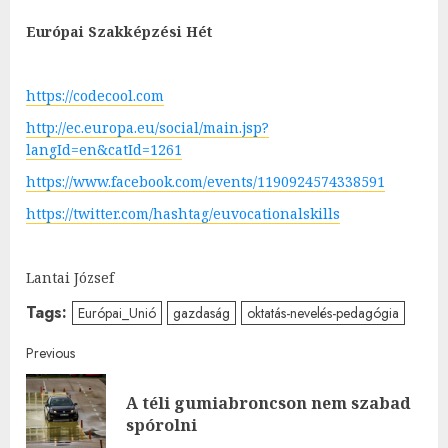
Európai Szakképzési Hét
https://codecool.com
http://ec.europa.eu/social/main.jsp?
langId=en&catId=1261
https://www.facebook.com/events/1190924574338591
https://twitter.com/hashtag/euvocationalskills
Lantai József
Tags:
Európai_Unió
gazdaság
oktatás-nevelés-pedagógia
Post
Previous
navigation
A téli gumiabroncson nem szabad
Pre
spórolni
post