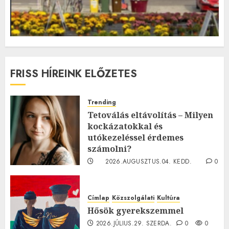
FRISS HÍREINK ELŐZETES
Trending
Tetoválás eltávolítás – Milyen
kockázatokkal és
utókezeléssel érdemes
számolni?
2026.AUGUSZTUS.04. KEDD.
0
0
Címlap
Közszolgálati
Kultúra
Hősök gyerekszemmel
2026.JÚLIUS.29. SZERDA.
0
0