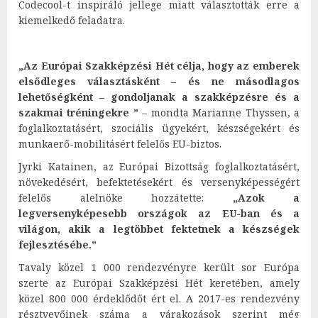
Codecool-t inspiráló jellege miatt választották erre a
kiemelkedő feladatra.
„Az Európai Szakképzési Hét célja,
hogy az emberek
elsődleges választásként – és ne másodlagos
lehetőségként – gondoljanak a szakképzésre és a
szakmai tréningekre ”
– mondta Marianne Thyssen, a
foglalkoztatásért, szociális ügyekért, készségekért és
munkaerő-mobilitásért felelős EU-biztos.
Jyrki Katainen, az Európai Bizottság foglalkoztatásért,
növekedésért, befektetésekért és versenyképességért
felelős alelnöke hozzátette:
„Azok a
legversenyképesebb országok az EU-ban és a
világon, akik a legtöbbet fektetnek a készségek
fejlesztésébe.”
Tavaly közel 1 000 rendezvényre került sor Európa
szerte az Európai Szakképzési Hét keretében, amely
közel 800 000 érdeklődőt ért el. A 2017-es rendezvény
résztvevőinek száma a várakozások szerint még