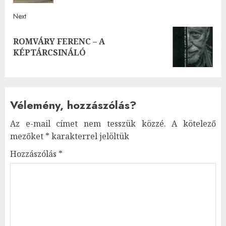
Next
ROMVÁRY FERENC – A
Next
KÉPTÁRCSINÁLÓ
post:
Vélemény, hozzászólás?
Az e-mail címet nem tesszük közzé.
A kötelező
mezőket
*
karakterrel jelöltük
Hozzászólás
*