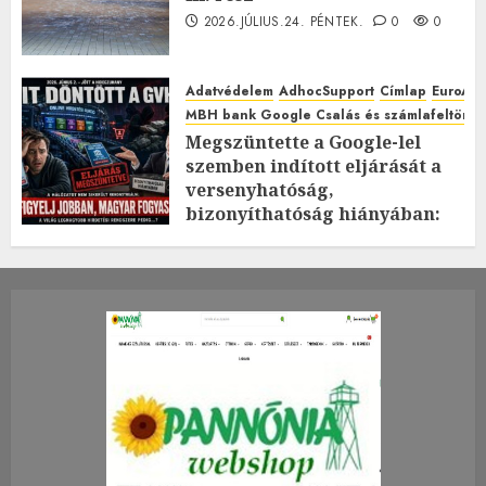
2026.JÚLIUS.24. PÉNTEK.
0
0
Adatvédelem
AdhocSupport
Címlap
EuroAst
MBH bank Google Csalás és számlafeltörés 
Megszüntette a Google-lel
szemben indított eljárását a
versenyhatóság,
bizonyíthatóság hiányában:
TE mit gondolsz erről?
2026.JÚLIUS.23. CSÜTÖRTÖK.
0
0