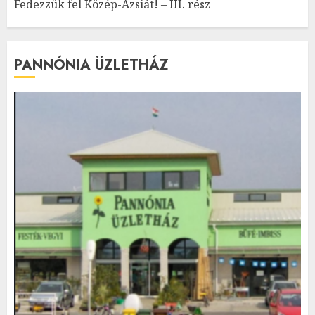
Fedezzük fel Közép-Ázsiát! – III. rész
PANNÓNIA ÜZLETHÁZ