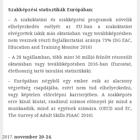
Szakképzési statisztikák Európában:
– A szakoktatási és szakképzési programok növelik
elhelyezkedés esélyét: az EU-ban a szakoktatást
elvégzettek (akik más oktatásban vagy továbbképzésben
nem vesznek részt) foglalkoztatási aránya 73% (DG EAC,
Education and Training Monitor 2016)
– A 28 tagállamban, több mint 30 millió felnőtt részesült
oktatásban vagy továbbképzésben 2016-ban (Eurostat,
élethosszig tartó tanulási statisztikák).
– Európában négyből egy ember esik az alacsony
végzettség csapdájába, ezért nem tud elhelyezkedni,
vagy képtelen előrelépni karrierjében. A szakképzés
erre kínál kiutat, ráadásul számos előnnyel jár mind a
munkaadók, mind az egyének számára. (OECD and EC,
The Survey of Adult Skills PIAAC 2016).
november 20-24.