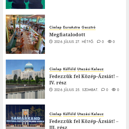
Címlap
EuroAstra
Gasztró
Megfiatalodott
2026.JÚLIUS.27. HÉTFŐ.
0
0
Címlap
Külföld
Utazási Kalauz
Fedezzük fel Közép-Ázsiát! –
IV. rész
2026.JÚLIUS.25. SZOMBAT.
0
0
Címlap
Külföld
Utazási Kalauz
Fedezzük fel Közép-Ázsiát! –
III. rész