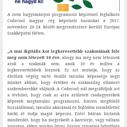
A nem hagyományos programozói képzéssel foglalkozó
Codecool magyar cég képviseli hazánkat a 2017.
november 20-24. között megrendezésre kerülő Európai
Szakképzési Héten.
„A mai digitális kor legkeresettebb szakmáinak fele
még nem létezett 10 éve
, ahogy ma még nem léteznek
azok a szakmák sem, amik 10 év múlva a
legkeresettebbek lesznek. Ez azt mutatja, hogy az
életünk végéig tartó önálló tanulás képessége segít
minket abban, hogy értékes és szakmailag elismert
szakemberekké váljunk. A Codecool-nál megcáfoljuk azt
a tévhitet, hogy csak az arra született csodagyerekek
képesek megtanulni programozni, hiszen megfelelő
hozzáállással, tanulni akarással és fejlődési szemlélettel
bárki át tudja magát képezni. Ezért bátran biztatok
mindenkit, hogy ha megrekedt a karrierje, vagy váltani
szeretne, akkor merjen lépni, hiszen rengeteg lehetőség