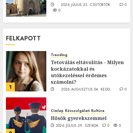
2026.JÚLIUS.23. CSÜTÖRTÖK.
0
0
FELKAPOTT
Trending
Tetoválás eltávolítás – Milyen
kockázatokkal és
utókezeléssel érdemes
számolni?
1
2026.AUGUSZTUS.04. KEDD.
0
0
Címlap
Közszolgálati
Kultúra
Hősök gyerekszemmel
2026.JÚLIUS.29. SZERDA.
0
0