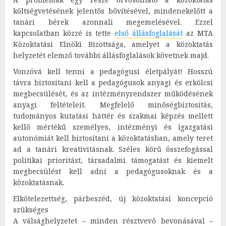
költségvetésének jelentős bővítésével, mindenekelőtt a
tanári bérek azonnali megemelésével. Ezzel
kapcsolatban közzé is tette
első állásfoglalását
az MTA
Közoktatási Elnöki Bizottsága, amelyet a közoktatás
helyzetét elemző további állásfoglalások követnek majd.
Vonzóvá kell tenni a pedagógusi életpályát! Hosszú
távra biztosítani kell a pedagógusok anyagi és erkölcsi
megbecsülését, és az intézményrendszer működésének
anyagi feltételeit. Megfelelő minőségbiztosítás,
tudományos kutatási háttér és szakmai képzés mellett
kellő mértékű személyes, intézményi és igazgatási
autonómiát kell biztosítani a közoktatásban, amely teret
ad a tanári kreativitásnak. Széles körű összefogással
politikai prioritást, társadalmi támogatást és kiemelt
megbecsülést kell adni a pedagógusoknak és a
közoktatásnak.
Elkötelezettség, párbeszéd, új közoktatási koncepció
szükséges
A válsághelyzetet – minden résztvevő bevonásával –