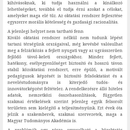
kihívásoknak, ki tudja használni a kínálkozó
lehetőségeket, továbbá el tudja érni azokat a célokat,
amelyeket maga elé tűz. Az oktatási rendszer fejlesztése
egyszerre morális kötelesség és gazdasági racionalitás.
A jelenlegi helyzet nem tartható fenn
Kiváló oktatási rendszer nélkül nem tudunk lépést
tartani térségünk országaival, még kevésbé valósulhat
meg a felzárkózás a fejlett nyugati vagy az ugrásszerűen
fejlődő távol-keleti országokhoz. Mindez fejlett,
hatékony, esélyegyenlőséget biztosító és hosszú távon
stabil közoktatási rendszert, erre épülő, a motivált
pedagógusok képzését is biztosító felsőoktatást és a
neveléstudományra is kiterjedő tudós- és
innovátorképzést feltételez. A rendelkezésre álló hiteles
adatok, nemzetközi összehasonlítások, független
szakmai értékelések szerint jelenleg egyik felsorolt
területen sem kielégítő a teljesítményünk. Ezt évek óta
jelzik a szakemberek, szakmai szervezetek, maga a
Magyar Tudományos Akadémia is.
A problémák egy része orvosolható a közoktatás