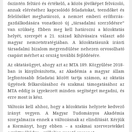
őszintén feltáró és értékelő, a közös jövőképet felvázoló,
annak eléréséhez kapcsolódó feladatokat, teendőket és
felelősöket meghatározó, a nemzet emberi erőforrás-
gazdálkodására vonatkozó új „társadalmi szerződésre”
van szükség. Ebben meg kell határozni a közoktatás
helyét, szerepét a 21. század kihívásaira választ adó
magyar nemzetstratégiában. A közoktatásunk iránti
társadalmi bizalom megrendülése nehezen orvosolható
csapást mérhet az ország további fejlődésére.
Az oktatásügyet, ahogy azt az MTA 189. Közgyűlése 2018-
ban is kinyilvánította, az Akadémia a magyar állam
legfontosabb feladatai között tartja számon, az oktatás
ügyének felkarolásához és szakmai támogatásához az
MTA eddig is igyekezett minden segítséget megadni, és
erre most is kész.
Változás kell ahhoz, hogy a közoktatás helyzete kedvező
irányt vegyen. A Magyar Tudományos Akadémia
szorgalmazza ennek a változásnak az elindítását. Kérjük
a Kormányt, hogy ebben – a szakmai szervezetekkel