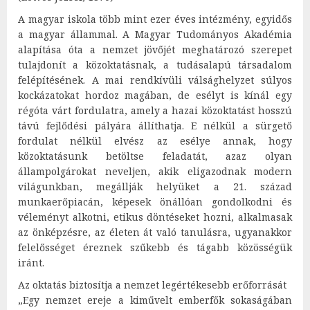
A magyar iskola több mint ezer éves intézmény, egyidős
a magyar állammal. A Magyar Tudományos Akadémia
alapítása óta a nemzet jövőjét meghatározó szerepet
tulajdonít a közoktatásnak, a tudásalapú társadalom
felépítésének. A mai rendkívüli válsághelyzet súlyos
kockázatokat hordoz magában, de esélyt is kínál egy
régóta várt fordulatra, amely a hazai közoktatást hosszú
távú fejlődési pályára állíthatja. E nélkül a sürgető
fordulat nélkül elvész az esélye annak, hogy
közoktatásunk betöltse feladatát, azaz olyan
állampolgárokat neveljen, akik eligazodnak modern
világunkban, megállják helyüket a 21. század
munkaerőpiacán, képesek önállóan gondolkodni és
véleményt alkotni, etikus döntéseket hozni, alkalmasak
az önképzésre, az életen át való tanulásra, ugyanakkor
felelősséget éreznek szűkebb és tágabb közösségük
iránt.
Az oktatás biztosítja a nemzet legértékesebb erőforrását
„Egy nemzet ereje a kiművelt emberfők sokaságában