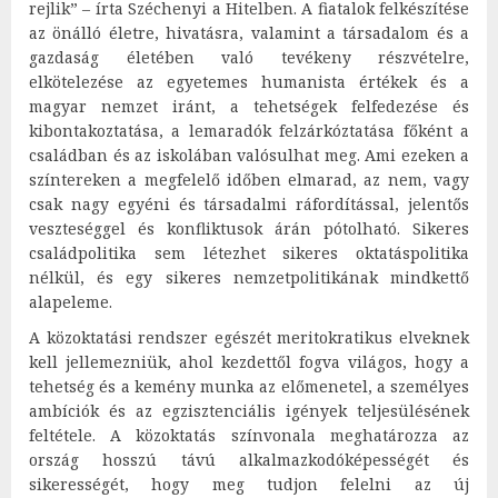
rejlik” – írta Széchenyi a Hitelben. A fiatalok felkészítése
az önálló életre, hivatásra, valamint a társadalom és a
gazdaság életében való tevékeny részvételre,
elkötelezése az egyetemes humanista értékek és a
magyar nemzet iránt, a tehetségek felfedezése és
kibontakoztatása, a lemaradók felzárkóztatása főként a
családban és az iskolában valósulhat meg. Ami ezeken a
színtereken a megfelelő időben elmarad, az nem, vagy
csak nagy egyéni és társadalmi ráfordítással, jelentős
veszteséggel és konfliktusok árán pótolható. Sikeres
családpolitika sem létezhet sikeres oktatáspolitika
nélkül, és egy sikeres nemzetpolitikának mindkettő
alapeleme.
A közoktatási rendszer egészét meritokratikus elveknek
kell jellemezniük, ahol kezdettől fogva világos, hogy a
tehetség és a kemény munka az előmenetel, a személyes
ambíciók és az egzisztenciális igények teljesülésének
feltétele. A közoktatás színvonala meghatározza az
ország hosszú távú alkalmazkodóképességét és
sikerességét, hogy meg tudjon felelni az új