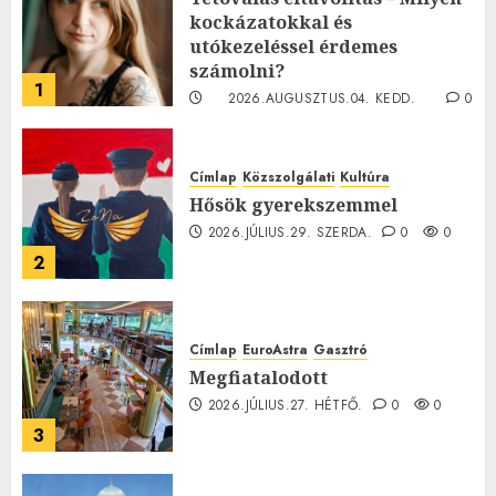
kockázatokkal és
utókezeléssel érdemes
számolni?
1
2026.AUGUSZTUS.04. KEDD.
0
0
Címlap
Közszolgálati
Kultúra
Hősök gyerekszemmel
2026.JÚLIUS.29. SZERDA.
0
0
2
Címlap
EuroAstra
Gasztró
Megfiatalodott
2026.JÚLIUS.27. HÉTFŐ.
0
0
3