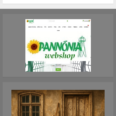
TE mit gondolsz erről?
2026.JÚLIUS.23. CSÜTÖRTÖK.
0
0