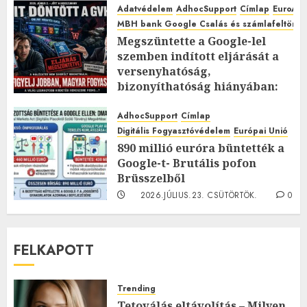
Adatvédelem
AdhocSupport
Címlap
EuroAst
MBH bank Google Csalás és számlafeltörés 
Megszüntette a Google-lel
szemben indított eljárását a
versenyhatóság,
bizonyíthatóság hiányában:
TE mit gondolsz erről?
AdhocSupport
Címlap
2026.JÚLIUS.23. CSÜTÖRTÖK.
0
Digitális Fogyasztóvédelem
Európai Unió
0
890 millió euróra büntették a
Google-t- Brutális pofon
Brüsszelből
2026.JÚLIUS.23. CSÜTÖRTÖK.
0
0
FELKAPOTT
Trending
Tetoválás eltávolítás – Milyen