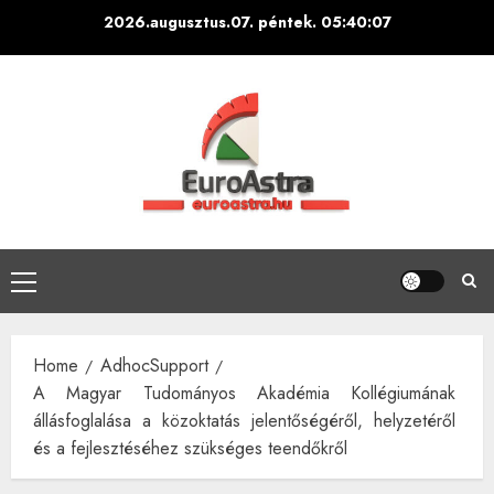
Skip
2026.augusztus.07. péntek.
05:40:08
to
content
Primary
Menu
Home
AdhocSupport
A Magyar Tudományos Akadémia Kollégiumának
állásfoglalása a közoktatás jelentőségéről, helyzetéről
és a fejlesztéséhez szükséges teendőkről