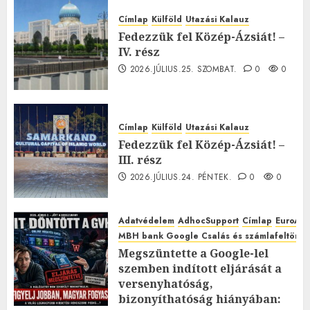
Címlap
Külföld
Utazási Kalauz
Fedezzük fel Közép-Ázsiát! –
IV. rész
2026.JÚLIUS.25. SZOMBAT.
0
0
Címlap
Külföld
Utazási Kalauz
Fedezzük fel Közép-Ázsiát! –
III. rész
2026.JÚLIUS.24. PÉNTEK.
0
0
Adatvédelem
AdhocSupport
Címlap
EuroAst
MBH bank Google Csalás és számlafeltörés 
Megszüntette a Google-lel
szemben indított eljárását a
versenyhatóság,
bizonyíthatóság hiányában: