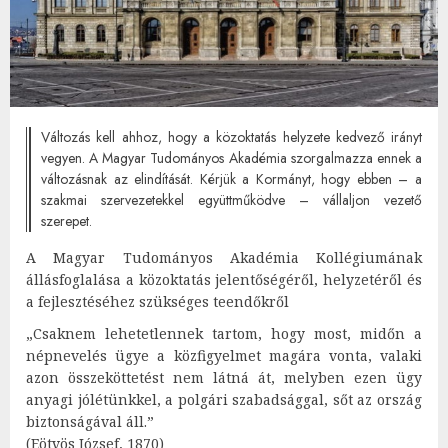
Változás kell ahhoz, hogy a közoktatás helyzete kedvező irányt
vegyen. A Magyar Tudományos Akadémia szorgalmazza ennek a
változásnak az elindítását. Kérjük a Kormányt, hogy ebben – a
szakmai szervezetekkel együttműködve – vállaljon vezető
szerepet.
A Magyar Tudományos Akadémia Kollégiumának
állásfoglalása a közoktatás jelentőségéről, helyzetéről és
a fejlesztéséhez szükséges teendőkről
„Csaknem lehetetlennek tartom, hogy most, midőn a
népnevelés ügye a közfigyelmet magára vonta, valaki
azon összeköttetést nem látná át, melyben ezen ügy
anyagi jólétünkkel, a polgári szabadsággal, sőt az ország
biztonságával áll.”
(Eötvös József, 1870)