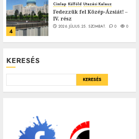
Címlap
Külföld
Utazási Kalauz
Fedezzük fel Közép-Ázsiát! –
IV. rész
2026.JÚLIUS.25. SZOMBAT.
0
0
4
KERESÉS
KERESÉS