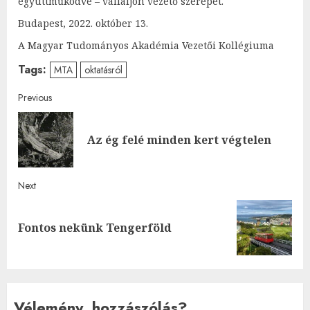
együttműködve – vállaljon vezető szerepet.
Budapest, 2022. október 13.
A Magyar Tudományos Akadémia Vezetői Kollégiuma
Tags:
MTA
oktatásról
Post
Previous
navigation
Pre
Az ég felé minden kert végtelen
post
Next
Next
Fontos nekünk Tengerföld
post:
Vélemény, hozzászólás?