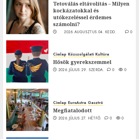
Tetoválás eltávolítás – Milyen
kockázatokkal és
utókezeléssel érdemes
számolni?
2026.AUGUSZTUS.04. KEDD.
0
0
Címlap
Közszolgálati
Kultúra
Hősök gyerekszemmel
2026.JÚLIUS.29. SZERDA.
0
0
Címlap
EuroAstra
Gasztró
Megfiatalodott
2026.JÚLIUS.27. HÉTFŐ.
0
0