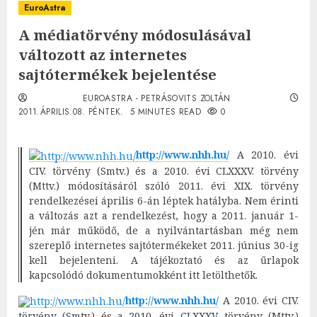
EuroAstra
A médiatörvény módosulásával
változott az internetes
sajtótermékek bejelentése
EUROASTRA - PETRÁSOVITS ZOLTÁN
2011.ÁPRILIS.08. PÉNTEK.
5 MINUTES READ
0
http://www.nhh.hu/
A 2010. évi
CIV. törvény (Smtv.) és a 2010. évi CLXXXV. törvény
(Mttv.) módosításáról szóló 2011. évi XIX. törvény
rendelkezései április 6-án léptek hatályba. Nem érinti
a változás azt a rendelkezést, hogy a 2011. január 1-
jén már működő, de a nyilvántartásban még nem
szereplő internetes sajtótermékeket 2011. június 30-ig
kell bejelenteni. A tájékoztató és az űrlapok
kapcsolódó dokumentumokként itt letölthetők.
http://www.nhh.hu/
A 2010. évi CIV.
törvény (Smtv.) és a 2010. évi CLXXXV. törvény (Mttv.)