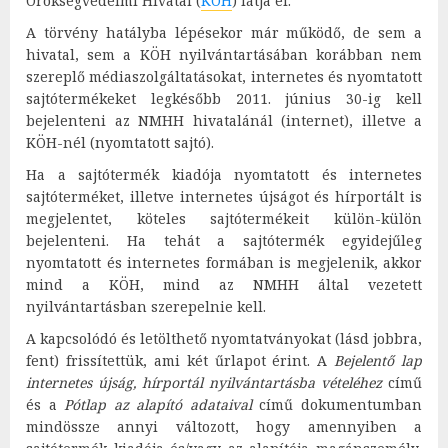
Örökségvédelmi Hivatal (
KÖH
) látja el.
A törvény hatályba lépésekor már működő, de sem a
hivatal, sem a KÖH nyilvántartásában korábban nem
szereplő médiaszolgáltatásokat, internetes és nyomtatott
sajtótermékeket legkésőbb 2011. június 30-ig kell
bejelenteni az NMHH hivatalánál (internet), illetve a
KÖH-nél (nyomtatott sajtó).
Ha a sajtótermék kiadója nyomtatott és internetes
sajtóterméket, illetve internetes újságot és hírportált is
megjelentet, köteles sajtótermékeit külön-külön
bejelenteni. Ha tehát a sajtótermék egyidejűleg
nyomtatott és internetes formában is megjelenik, akkor
mind a KÖH, mind az NMHH által vezetett
nyilvántartásban szerepelnie kell.
A kapcsolódó és letölthető nyomtatványokat (lásd jobbra,
fent) frissítettük, ami két űrlapot érint. A
Bejelentő lap
internetes újság, hírportál nyilvántartásba vételéhez
című
és a
Pótlap az alapító adataival
című dokumentumban
mindössze annyi változott, hogy amennyiben a