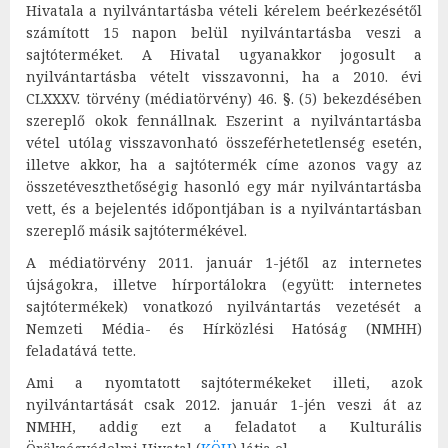
Hivatala a nyilvántartásba vételi kérelem beérkezésétől
számított 15 napon belül nyilvántartásba veszi a
sajtóterméket. A Hivatal ugyanakkor jogosult a
nyilvántartásba vételt visszavonni, ha a 2010. évi
CLXXXV. törvény (médiatörvény) 46. §. (5) bekezdésében
szereplő okok fennállnak. Eszerint a nyilvántartásba
vétel utólag visszavonható összeférhetetlenség esetén,
illetve akkor, ha a sajtótermék címe azonos vagy az
összetéveszthetőségig hasonló egy már nyilvántartásba
vett, és a bejelentés időpontjában is a nyilvántartásban
szereplő másik sajtótermékével.
A médiatörvény 2011. január 1-jétől az internetes
újságokra, illetve hírportálokra (együtt: internetes
sajtótermékek) vonatkozó nyilvántartás vezetését a
Nemzeti Média- és Hírközlési Hatóság (NMHH)
feladatává tette.
Ami a nyomtatott sajtótermékeket illeti, azok
nyilvántartását csak 2012. január 1-jén veszi át az
NMHH, addig ezt a feladatot a Kulturális