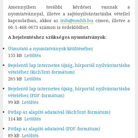
Amennyiben további kérdései vannak a
nyomtatvánnyal, illetve a sajtónyilvántartásba vétellel
kapcsolatban, akkor az
info@nmhh.hu
címen, illetve a
06-1-468-0673 számon is érdeklődhet.
A bejelentéshez szükséges nyomtatványok:
Útmutató a nyomtatványok kitöltéséhez
153 kB
Letöltés
Bejelentő lap internetes újság, hírportál nyilvántartásba
vételéhez (RichText-formátum)
265 kB
Letöltés
Bejelentő lap internetes újság, hírportál nyilvántartásba
vételéhez (PDF-formátum)
99 kB
Letöltés
Pótlap az alapító adataival (RichText-formátum)
114 kB
Letöltés
Pótlap az alapító adataival (PDF-formátum)
89 kB
Letöltés