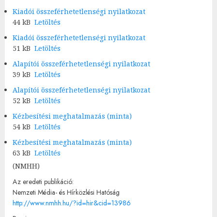
Kiadói összeférhetetlenségi nyilatkozat
44 kB
Letöltés
Kiadói összeférhetetlenségi nyilatkozat
51 kB
Letöltés
Alapítói összeférhetetlenségi nyilatkozat
39 kB
Letöltés
Alapítói összeférhetetlenségi nyilatkozat
52 kB
Letöltés
Kézbesítési meghatalmazás (minta)
54 kB
Letöltés
Kézbesítési meghatalmazás (minta)
63 kB
Letöltés
(NMHH)
Az eredeti publikáció:
Nemzeti Média- és Hírközlési Hatóság
http://www.nmhh.hu/?id=hir&cid=13986