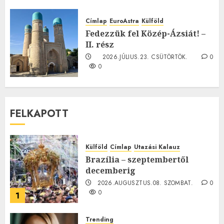
TE mit gondolsz erről?
2026.JÚLIUS.23. CSÜTÖRTÖK.
0
Címlap
EuroAstra
Külföld
0
Fedezzük fel Közép-Ázsiát! –
II. rész
2026.JÚLIUS.23. CSÜTÖRTÖK.
0
0
FELKAPOTT
Külföld
Címlap
Utazási Kalauz
Brazília – szeptembertől
decemberig
2026.AUGUSZTUS.08. SZOMBAT.
0
0
1
Trending