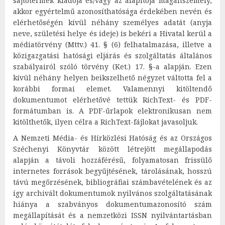
sajtótermék kiadója és/vagy az alapítója magánszemély,
akkor egyértelmű azonosíthatósága érdekében nevén és
elérhetőségén kívül néhány személyes adatát (anyja
neve, születési helye és ideje) is bekéri a Hivatal kerül a
médiatörvény (Mttv.) 41. § (6) felhatalmazása, illetve a
közigazgatási hatósági eljárás és szolgáltatás általános
szabályairól szóló törvény (Ket.) 17. §-a alapján. Ezen
kívül néhány helyen beikszelhető négyzet váltotta fel a
korábbi formai elemet. Valamennyi kitöltendő
dokumentumot elérhetővé tettük RichText- és PDF-
formátumban is. A PDF-űrlapok elektronikusan nem
kitölthetők, ilyen célra a RichText-fájlokat javasoljuk.
A Nemzeti Média- és Hírközlési Hatóság és az Országos
Széchenyi Könyvtár között létrejött megállapodás
alapján a távoli hozzáférésű, folyamatosan frissülő
internetes források begyűjtésének, tárolásának, hosszú
távú megőrzésének, bibliográfiai számbavételének és az
így archivált dokumentumok nyilvános szolgáltatásának
hiánya a szabványos dokumentumazonosító szám
megállapítását és a nemzetközi ISSN nyilvántartásban