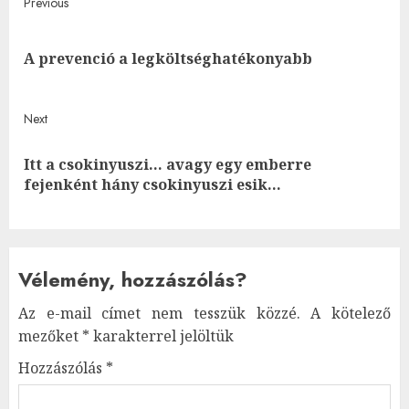
Post
Previous
navigation
Pre
A prevenció a legköltséghatékonyabb
post
Next
Itt a csokinyuszi… avagy egy emberre
Next
fejenként hány csokinyuszi esik…
post:
Vélemény, hozzászólás?
Az e-mail címet nem tesszük közzé.
A kötelező
mezőket
*
karakterrel jelöltük
Hozzászólás
*