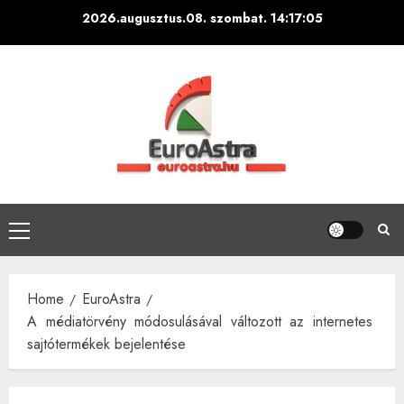
Skip
2026.augusztus.08. szombat.
14:17:07
to
content
Primary
Menu
Home
EuroAstra
A médiatörvény módosulásával változott az internetes
sajtótermékek bejelentése