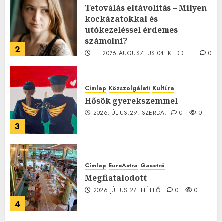
Tetoválás eltávolítás – Milyen
kockázatokkal és
utókezeléssel érdemes
számolni?
2
2026.AUGUSZTUS.04. KEDD.
0
0
Címlap
Közszolgálati
Kultúra
Hősök gyerekszemmel
2026.JÚLIUS.29. SZERDA.
0
0
3
Címlap
EuroAstra
Gasztró
Megfiatalodott
2026.JÚLIUS.27. HÉTFŐ.
0
0
4