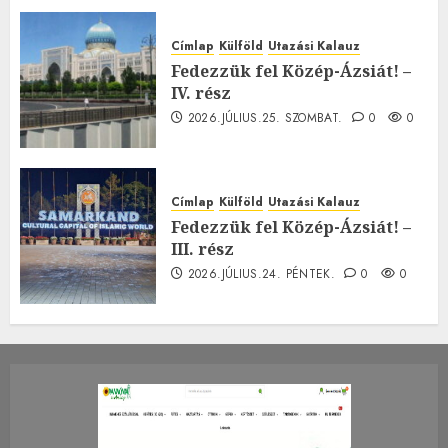
Címlap
Külföld
Utazási Kalauz
Fedezzük fel Közép-Ázsiát! –
IV. rész
2026.JÚLIUS.25. SZOMBAT.
0
0
Címlap
Külföld
Utazási Kalauz
Fedezzük fel Közép-Ázsiát! –
III. rész
2026.JÚLIUS.24. PÉNTEK.
0
0