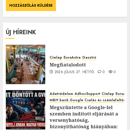
ÚJ HÍREINK
Címlap
EuroAstra
Gasztró
Megfiatalodott
2026.JÚLIUS.27. HÉTFŐ.
0
0
Adatvédelem
AdhocSupport
Címlap
EuroAst
MBH bank Google Csalás és számlafeltörés 
Megszüntette a Google-lel
szemben indított eljárását a
versenyhatóság,
bizonyíthatóság hiányában: