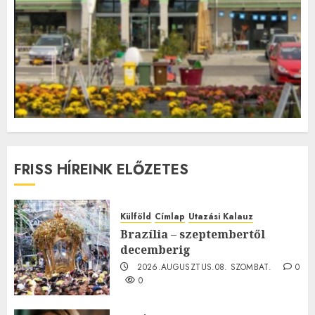
FRISS HÍREINK ELŐZETES
Külföld
Címlap
Utazási Kalauz
Brazília – szeptembertől
decemberig
2026.AUGUSZTUS.08. SZOMBAT.
0
0