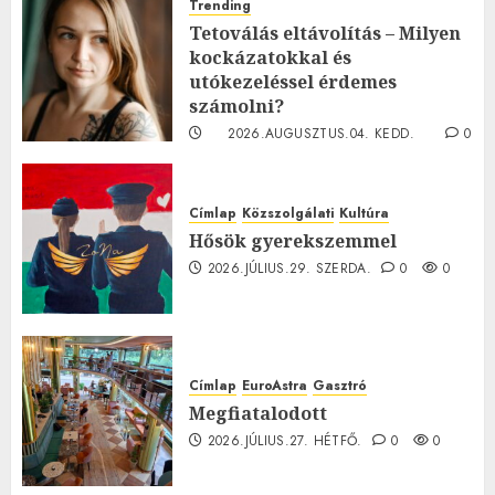
Trending
Tetoválás eltávolítás – Milyen
kockázatokkal és
utókezeléssel érdemes
számolni?
2026.AUGUSZTUS.04. KEDD.
0
0
Címlap
Közszolgálati
Kultúra
Hősök gyerekszemmel
2026.JÚLIUS.29. SZERDA.
0
0
Címlap
EuroAstra
Gasztró
Megfiatalodott
2026.JÚLIUS.27. HÉTFŐ.
0
0