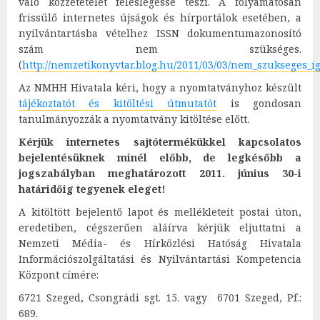
való közzétételét feleslegessé teszi. A folyamatosan
frissülő internetes újságok és hírportálok esetében, a
nyilvántartásba vételhez ISSN dokumentumazonosító
szám nem szükséges.
(
http://nemzetikonyvtar.blog.hu/2011/03/03/nem_szukseges_i
Az NMHH Hivatala kéri, hogy a nyomtatványhoz készült
tájékoztatót és kitöltési útmutatót
is gondosan
tanulmányozzák a nyomtatvány kitöltése előtt.
Kérjük internetes sajtótermékükkel kapcsolatos
bejelentésüknek minél előbb, de legkésőbb a
jogszabályban meghatározott 2011. június 30-i
határidőig tegyenek eleget!
A kitöltött bejelentő lapot és mellékleteit postai úton,
eredetiben, cégszerűen aláírva kérjük eljuttatni a
Nemzeti Média- és Hírközlési Hatóság Hivatala
Információszolgáltatási és Nyilvántartási Kompetencia
Központ címére:
6721 Szeged, Csongrádi sgt. 15. vagy 6701 Szeged, Pf.:
689.