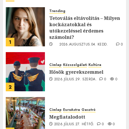
Trending
Tetoválás eltávolítás – Milyen
kockázatokkal és
utókezeléssel érdemes
számolni?
1
2026.AUGUSZTUS.04. KEDD.
0
0
Címlap
Közszolgálati
Kultúra
Hősök gyerekszemmel
2026.JÚLIUS.29. SZERDA.
0
0
2
Címlap
EuroAstra
Gasztró
Megfiatalodott
2026.JÚLIUS.27. HÉTFŐ.
0
0