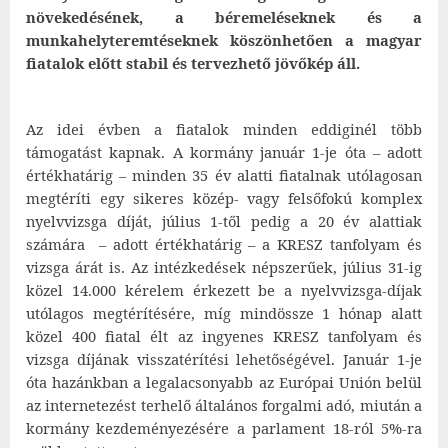
növekedésének, a béremeléseknek és a
munkahelyteremtéseknek köszönhetően a magyar
fiatalok előtt stabil és tervezhető jövőkép áll.
Az idei évben a fiatalok minden eddiginél több
támogatást kapnak. A kormány január 1-je óta – adott
értékhatárig – minden 35 év alatti fiatalnak utólagosan
megtéríti egy sikeres közép- vagy felsőfokú komplex
nyelvvizsga díját, július 1-től pedig a 20 év alattiak
számára – adott értékhatárig – a KRESZ tanfolyam és
vizsga árát is. Az intézkedések népszerűek, július 31-ig
közel 14.000 kérelem érkezett be a nyelvvizsga-díjak
utólagos megtérítésére, míg mindössze 1 hónap alatt
közel 400 fiatal élt az ingyenes KRESZ tanfolyam és
vizsga díjának visszatérítési lehetőségével. Január 1-je
óta hazánkban a legalacsonyabb az Európai Unión belül
az internetezést terhelő általános forgalmi adó, miután a
kormány kezdeményezésére a parlament 18-ról 5%-ra