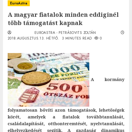
EuroAstra
A magyar fiatalok minden eddiginél
több támogatást kapnak
EUROASTRA - PETRÁSOVITS ZOLTÁN
2018.AUGUSZTUS.13. HÉTFŐ.
3 MINUTES READ
0
A kormány
folyamatosan bővíti azon támogatások, lehetőségek
körét, amelyek a fiatalok továbbtanulását,
családalapítását, otthonteremtését, nyelvtanulását,
elhelyezkedését segítik. A gazdaság dinamikus