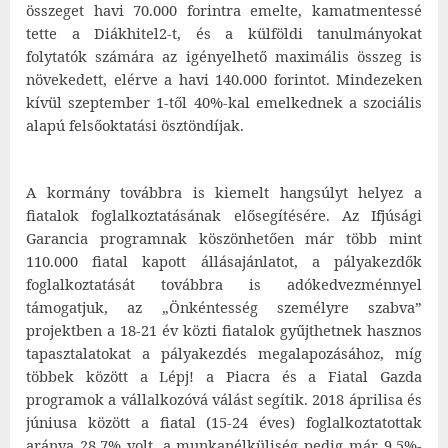
összeget havi 70.000 forintra emelte, kamatmentessé
tette a Diákhitel2-t, és a külföldi tanulmányokat
folytatók számára az igényelhető maximális összeg is
növekedett, elérve a havi 140.000 forintot. Mindezeken
kívül szeptember 1-től 40%-kal emelkednek a szociális
alapú felsőoktatási ösztöndíjak.
A kormány továbbra is kiemelt hangsúlyt helyez a
fiatalok foglalkoztatásának elősegítésére. Az Ifjúsági
Garancia programnak köszönhetően már több mint
110.000 fiatal kapott állásajánlatot, a pályakezdők
foglalkoztatását továbbra is adókedvezménnyel
támogatjuk, az „Önkéntesség személyre szabva”
projektben a 18-21 év közti fiatalok gyűjthetnek hasznos
tapasztalatokat a pályakezdés megalapozásához, míg
többek között a Lépj! a Piacra és a Fiatal Gazda
programok a vállalkozóvá válást segítik. 2018 áprilisa és
júniusa között a fiatal (15-24 éves) foglalkoztatottak
aránya 28,7% volt, a munkanélküliség pedig már 9,5%-