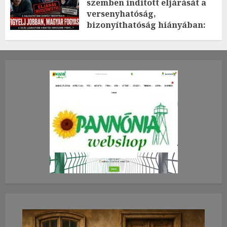
szemben indított eljárását a
versenyhatóság,
bizonyíthatóság hiányában:
TE mit gondolsz erről?
2026.JÚLIUS.23. CSÜTÖRTÖK.
0
0