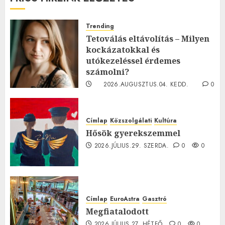
Trending
Tetoválás eltávolítás – Milyen
kockázatokkal és
utókezeléssel érdemes
számolni?
2026.AUGUSZTUS.04. KEDD.
0
0
Címlap
Közszolgálati
Kultúra
Hősök gyerekszemmel
2026.JÚLIUS.29. SZERDA.
0
0
Címlap
EuroAstra
Gasztró
Megfiatalodott
2026.JÚLIUS.27. HÉTFŐ.
0
0