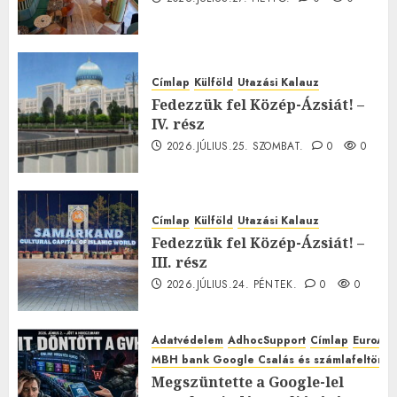
Címlap
Külföld
Utazási Kalauz
Fedezzük fel Közép-Ázsiát! –
IV. rész
2026.JÚLIUS.25. SZOMBAT.
0
0
Címlap
Külföld
Utazási Kalauz
Fedezzük fel Közép-Ázsiát! –
III. rész
2026.JÚLIUS.24. PÉNTEK.
0
0
Adatvédelem
AdhocSupport
Címlap
EuroAst
MBH bank Google Csalás és számlafeltörés 
Megszüntette a Google-lel