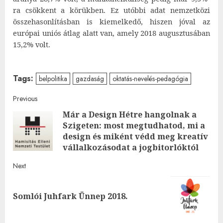
ra csökkent a körükben. Ez utóbbi adat nemzetközi
összehasonlításban is kiemelkedő, hiszen jóval az
európai uniós átlag alatt van, amely 2018 augusztusában
15,2% volt.
Tags:
belpolitika
gazdaság
oktatás-nevelés-pedagógia
Post
Previous
Már a Design Hétre hangolnak a
navigation
Szigeten: most megtudhatod, mi a
Pre
design és miként védd meg kreatív
post
vállalkozásodat a jogbitorlóktól
Next
Next
Somlói Juhfark Ünnep 2018.
post: