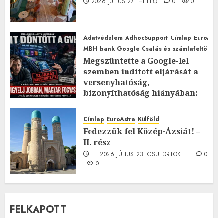
2026.JÚLIUS.27. HÉTFŐ.
0
0
Adatvédelem
AdhocSupport
Címlap
EuroAst
MBH bank Google Csalás és számlafeltörés 
Megszüntette a Google-lel
szemben indított eljárását a
versenyhatóság,
bizonyíthatóság hiányában:
TE mit gondolsz erről?
2026.JÚLIUS.23. CSÜTÖRTÖK.
0
Címlap
EuroAstra
Külföld
0
Fedezzük fel Közép-Ázsiát! –
II. rész
2026.JÚLIUS.23. CSÜTÖRTÖK.
0
0
FELKAPOTT