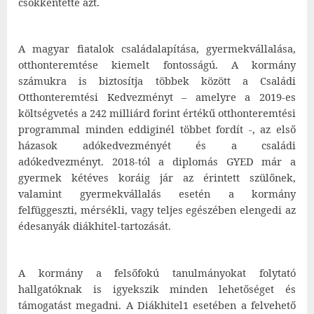
csökkentette azt.
A magyar fiatalok családalapítása, gyermekvállalása,
otthonteremtése kiemelt fontosságú. A kormány
számukra is biztosítja többek között a Családi
Otthonteremtési Kedvezményt – amelyre a 2019-es
költségvetés a 242 milliárd forint értékű otthonteremtési
programmal minden eddiginél többet fordít -, az első
házasok adókedvezményét és a családi
adókedvezményt. 2018-tól a diplomás GYED már a
gyermek kétéves koráig jár az érintett szülőnek,
valamint gyermekvállalás esetén a kormány
felfüggeszti, mérsékli, vagy teljes egészében elengedi az
édesanyák diákhitel-tartozását.
A kormány a felsőfokú tanulmányokat folytató
hallgatóknak is igyekszik minden lehetőséget és
támogatást megadni. A Diákhitel1 esetében a felvehető