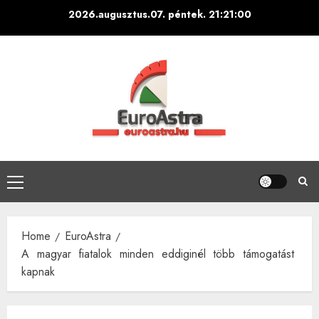
Skip
2026.augusztus.07. péntek.
21:21:01
to
content
Primary
Menu
Home
EuroAstra
A magyar fiatalok minden eddiginél több támogatást
kapnak