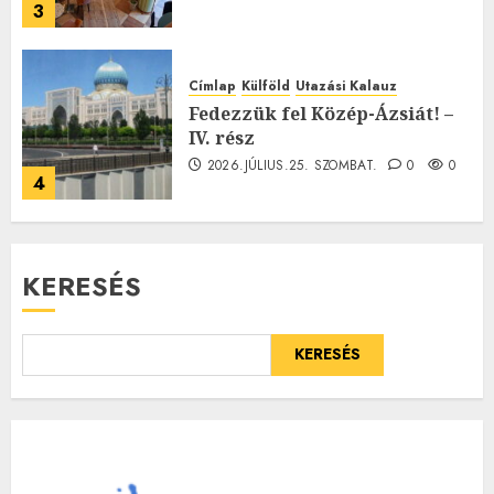
3
Címlap
Külföld
Utazási Kalauz
Fedezzük fel Közép-Ázsiát! –
IV. rész
2026.JÚLIUS.25. SZOMBAT.
0
0
4
KERESÉS
KERESÉS