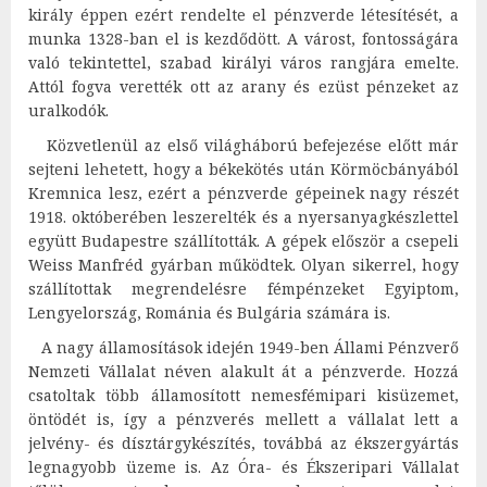
király éppen ezért rendelte el pénzverde létesítését, a
munka 1328-ban el is kezdődött. A várost, fontosságára
való tekintettel, szabad királyi város rangjára emelte.
Attól fogva verették ott az arany és ezüst pénzeket az
uralkodók.
Közvetlenül az első világháború befejezése előtt már
sejteni lehetett, hogy a békekötés után Körmöcbányából
Kremnica lesz, ezért a pénzverde gépeinek nagy részét
1918. októberében leszerelték és a nyersanyagkészlettel
együtt Budapestre szállították. A gépek először a
csepeli
Weiss Manfréd gyárban működtek. Olyan sikerrel, hogy
szállítottak megrendelésre fémpénzeket Egyiptom,
Lengyelország, Románia és Bulgária számára is.
A nagy államosítások idején 1949-ben Állami Pénzverő
Nemzeti Vállalat néven alakult át a pénzverde. Hozzá
csatoltak több államosított nemesfémipari kisüzemet,
öntödét is, így a pénzverés mellett a vállalat lett a
jelvény- és dísztárgykészítés, továbbá az ékszergyártás
legnagyobb üzeme is. Az Óra- és Ékszeripari Vállalat