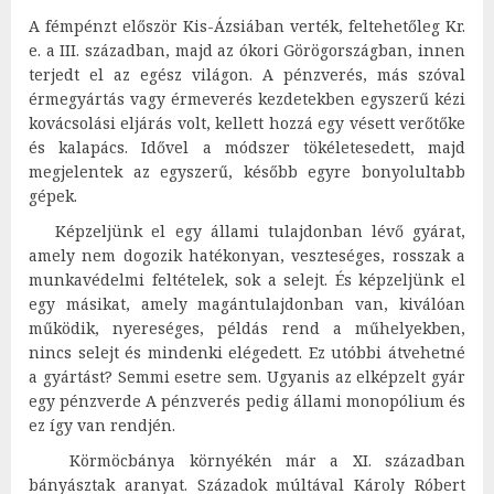
A fémpénzt először Kis-Ázsiában verték, feltehetőleg Kr.
e. a III. században, majd az ókori Görögországban, innen
terjedt el az egész világon. A pénzverés, más szóval
érmegyártás vagy érmeverés kezdetekben egyszerű kézi
kovácsolási eljárás volt, kellett hozzá egy vésett verőtőke
és kalapács. Idővel a módszer tökéletesedett, majd
megjelentek az egyszerű, később egyre bonyolultabb
gépek.
Képzeljünk el egy állami tulajdonban lévő gyárat,
amely nem dogozik hatékonyan, veszteséges, rosszak a
munkavédelmi feltételek, sok a selejt. És képzeljünk el
egy másikat, amely magántulajdonban van, kiválóan
működik, nyereséges, példás rend a műhelyekben,
nincs selejt és mindenki elégedett. Ez utóbbi átvehetné
a gyártást? Semmi esetre sem. Ugyanis az elképzelt gyár
egy pénzverde A pénzverés pedig állami monopólium és
ez így van rendjén.
Körmöcbánya környékén már a XI. században
bányásztak aranyat. Századok múltával Károly Róbert