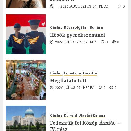
2026.AUGUSZTUS.04. KEDD.
0
0
Címlap
Közszolgálati
Kultúra
Hősök gyerekszemmel
2026.JÚLIUS.29. SZERDA.
0
0
Címlap
EuroAstra
Gasztró
Megfiatalodott
2026.JÚLIUS.27. HÉTFŐ.
0
0
Címlap
Külföld
Utazási Kalauz
Fedezzük fel Közép-Ázsiát! –
IV. rész