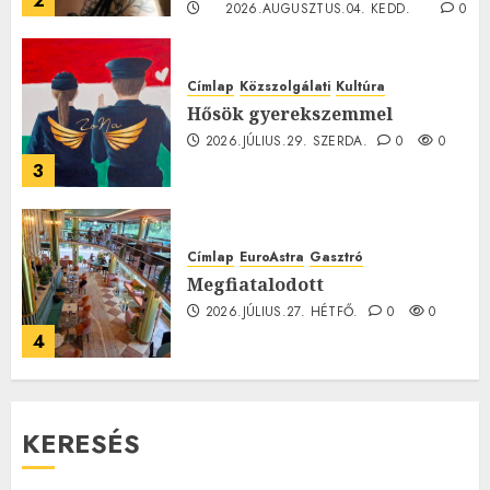
2
2026.AUGUSZTUS.04. KEDD.
0
0
Címlap
Közszolgálati
Kultúra
Hősök gyerekszemmel
2026.JÚLIUS.29. SZERDA.
0
0
3
Címlap
EuroAstra
Gasztró
Megfiatalodott
2026.JÚLIUS.27. HÉTFŐ.
0
0
4
KERESÉS