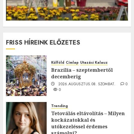
FRISS HÍREINK ELŐZETES
Külföld
Címlap
Utazási Kalauz
Brazília – szeptembertől
decemberig
2026.AUGUSZTUS.08. SZOMBAT.
0
0
Trending
Tetoválás eltávolítás – Milyen
kockázatokkal és
utókezeléssel érdemes
számolni?