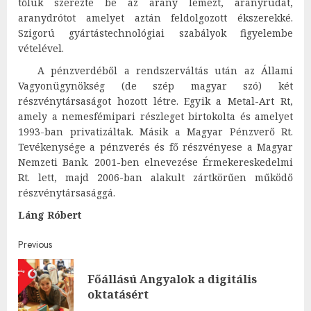
tőlük szerezte be az arany lemezt, aranyrudat,
aranydrótot amelyet aztán feldolgozott ékszerekké.
Szigorú gyártástechnológiai szabályok figyelembe
vételével.
A pénzverdéből a rendszerváltás után az
Állami
Vagyonügynökség
(de szép magyar szó) két
részvénytársaságot hozott létre. Egyik a Metal-Art Rt,
amely a nemesfémipari részleget birtokolta és amelyet
1993-ban privatizáltak. Másik a Magyar Pénzverő Rt.
Tevékenysége a pénzverés és fő részvényese a Magyar
Nemzeti Bank. 2001-ben elnevezése Érmekereskedelmi
Rt. lett, majd 2006-ban alakult zártkörűen működő
részvénytársasággá.
Láng Róbert
Post
Previous
navigation
Főállású Angyalok a digitális
Pre
oktatásért
post