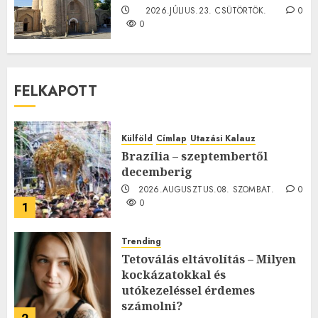
2026.JÚLIUS.23. CSÜTÖRTÖK.
0
0
FELKAPOTT
Külföld
Címlap
Utazási Kalauz
Brazília – szeptembertől
decemberig
2026.AUGUSZTUS.08. SZOMBAT.
0
0
1
Trending
Tetoválás eltávolítás – Milyen
kockázatokkal és
utókezeléssel érdemes
számolni?