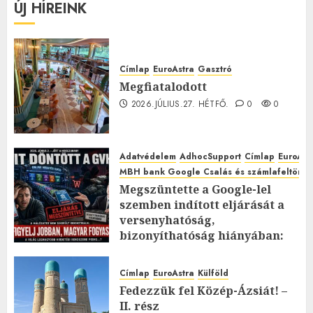
ÚJ HÍREINK
Címlap
EuroAstra
Gasztró
Megfiatalodott
2026.JÚLIUS.27. HÉTFŐ.
0
0
Adatvédelem
AdhocSupport
Címlap
EuroAst
MBH bank Google Csalás és számlafeltörés 
Megszüntette a Google-lel
szemben indított eljárását a
versenyhatóság,
bizonyíthatóság hiányában:
TE mit gondolsz erről?
2026.JÚLIUS.23. CSÜTÖRTÖK.
0
Címlap
EuroAstra
Külföld
0
Fedezzük fel Közép-Ázsiát! –
II. rész