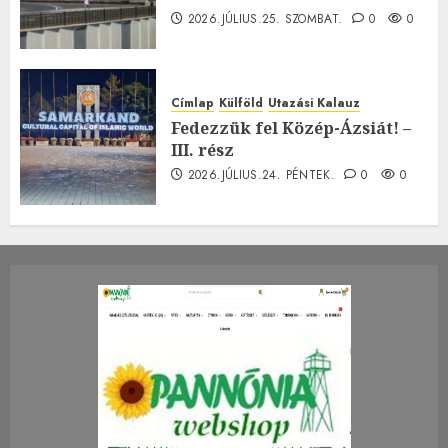
2026.JÚLIUS.25. SZOMBAT.
0
0
Címlap
Külföld
Utazási Kalauz
Fedezzük fel Közép-Ázsiát! –
III. rész
2026.JÚLIUS.24. PÉNTEK.
0
0