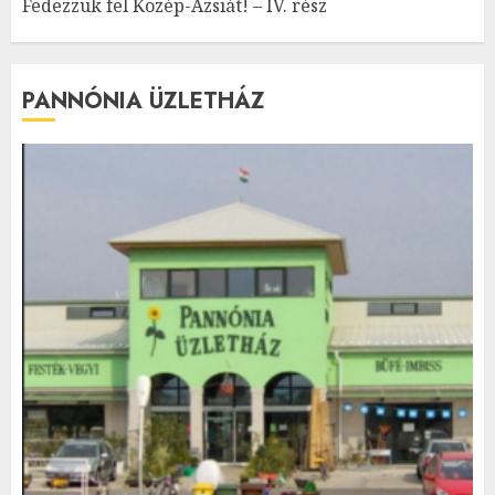
Fedezzük fel Közép-Ázsiát! – IV. rész
PANNÓNIA ÜZLETHÁZ