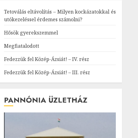
Tetoválás eltávolítás – Milyen kockázatokkal és
utókezeléssel érdemes számolni?
Hősök gyerekszemmel
Megfiatalodott
Fedezzük fel Közép-Ázsiát! – IV. rész
Fedezzük fel Közép-Ázsiát! – III. rész
PANNÓNIA ÜZLETHÁZ