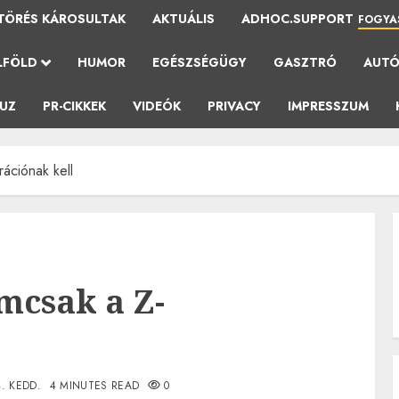
TÖRÉS KÁROSULTAK
AKTUÁLIS
ADHOC.SUPPORT
FOGYA
LFÖLD
HUMOR
EGÉSZSÉGÜGY
GASZTRÓ
AUT
AUZ
PR-CIKKEK
VIDEÓK
PRIVACY
IMPRESSZUM
ációnak kell
mcsak a Z-
4. KEDD.
4 MINUTES READ
0