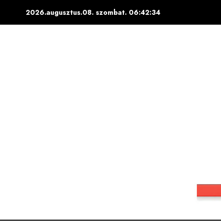
Skip
2026.augusztus.08. szombat.
06:42:35
to
content