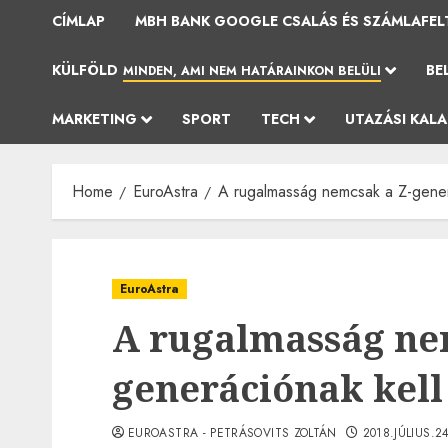
CÍMLAP
MBH BANK GOOGLE CSALÁS ÉS SZÁMLAFEL
KÜLFÖLD
BE
MINDEN, AMI NEM HATÁRAINKON BELÜLI
MARKETING
SPORT
TECH
UTAZÁSI KAL
Home
EuroAstra
A rugalmasság nemcsak a Z-gener
EuroAstra
A rugalmasság ne
generációnak kell
EUROASTRA - PETRÁSOVITS ZOLTÁN
2018.JÚLIUS.2