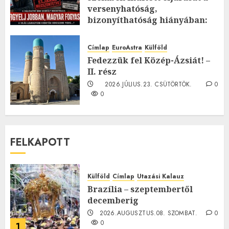
versenyhatóság,
bizonyíthatóság hiányában:
TE mit gondolsz erről?
2026.JÚLIUS.23. CSÜTÖRTÖK.
0
Címlap
EuroAstra
Külföld
0
Fedezzük fel Közép-Ázsiát! –
II. rész
2026.JÚLIUS.23. CSÜTÖRTÖK.
0
0
FELKAPOTT
Külföld
Címlap
Utazási Kalauz
Brazília – szeptembertől
decemberig
2026.AUGUSZTUS.08. SZOMBAT.
0
0
1