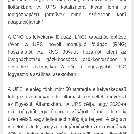
flottánkban. A UPS katalizátora kíván lenni a
földgázhajtású járművek minél szélesebb körű
adaptációjának.”
A CNG és folyékony földgáz (LNG) kapacitás építése
révén a UPS növeli megújuló földgáz (RNG)
használatát. Az RNG 90%-os hozamot jelent az
üvegházhatású gázkibocsátás csökkentésében a
dieselhez viszonyítva. A cég a legnagyobb RNG
fogyasztó a szállítási szektorban.
A UPS jelenleg több mint 50 stratégia elhelyezkedésű
földgáz üzemanyagtöltő állomást üzemeltet nagyrészt
az Egyesült Államokban. A UPS célja, hogy 2020-ra
már négyből egy újonnan vásárolt jármű alternatív
üzemeélsű, vagy fejlett technológiájú legyen. A cég azt
is célul tűzte ki, hogy a földi járműveik üzemanyagának