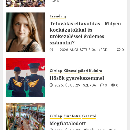
0
Trending
Tetoválás eltávolítás – Milyen
kockázatokkal és
utókezeléssel érdemes
számolni?
2026.AUGUSZTUS.04. KEDD.
0
0
Címlap
Közszolgálati
Kultúra
Hősök gyerekszemmel
2026.JÚLIUS.29. SZERDA.
0
0
Címlap
EuroAstra
Gasztró
Megfiatalodott