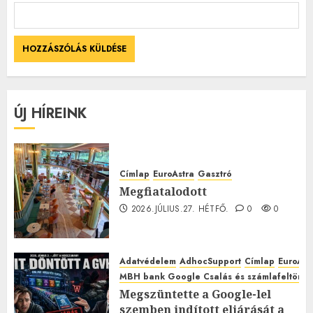
ÚJ HÍREINK
Címlap
EuroAstra
Gasztró
Megfiatalodott
2026.JÚLIUS.27. HÉTFŐ.
0
0
Adatvédelem
AdhocSupport
Címlap
EuroAst
MBH bank Google Csalás és számlafeltörés 
Megszüntette a Google-lel
szemben indított eljárását a