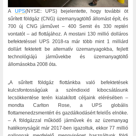
A
UPS
(NYSE: UPS) bejelentette, hogy további öt
sűrített földgáz (CNG) üzemanyagtöltő állomást épít, és
700 új CNG járművet – 400 Semit és 330 reptéri
vontatót – ad flottájához. A mostani 130 millió dolláros
befektetéssel UPS 2018-ra már több mint 1 milliárd
dollárt fektetett be alternatív üzemanyagokba, fejlett
technológiájú járművekbe és üzemanyagtöltő
állomásokba 2008 óta.
„A sűrített földgáz flottánkba való befektetések
kulcsfontosságúak a széndioxid kibocsátásunk
lecsökkentése terén kialakított céljaink elérésében –
mondta Carlton Rose, a UPS globális
flottamenedzsmentért és gazdálkodásért felelős elnöke.
– A földgázzal működő járművek és az üzemanyag
hatékonyságát már 2017-ben igazoltuk, ekkor 77 millió
gallonnak megfelelő mennyiséget használtunk földi