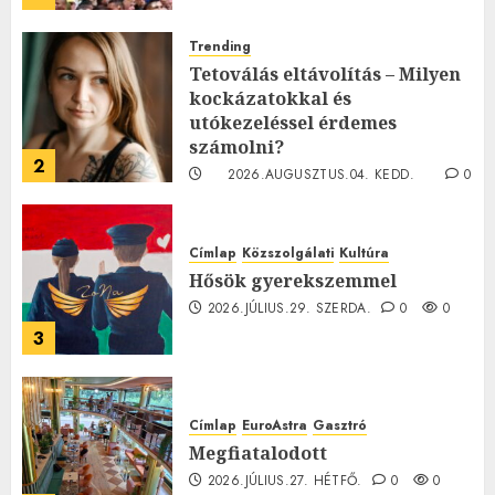
Trending
Tetoválás eltávolítás – Milyen
kockázatokkal és
utókezeléssel érdemes
számolni?
2
2026.AUGUSZTUS.04. KEDD.
0
0
Címlap
Közszolgálati
Kultúra
Hősök gyerekszemmel
2026.JÚLIUS.29. SZERDA.
0
0
3
Címlap
EuroAstra
Gasztró
Megfiatalodott
2026.JÚLIUS.27. HÉTFŐ.
0
0