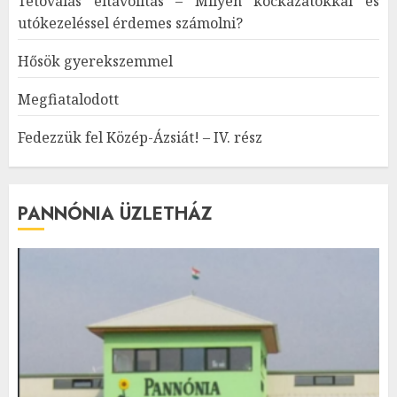
Tetoválás eltávolítás – Milyen kockázatokkal és
utókezeléssel érdemes számolni?
Hősök gyerekszemmel
Megfiatalodott
Fedezzük fel Közép-Ázsiát! – IV. rész
PANNÓNIA ÜZLETHÁZ