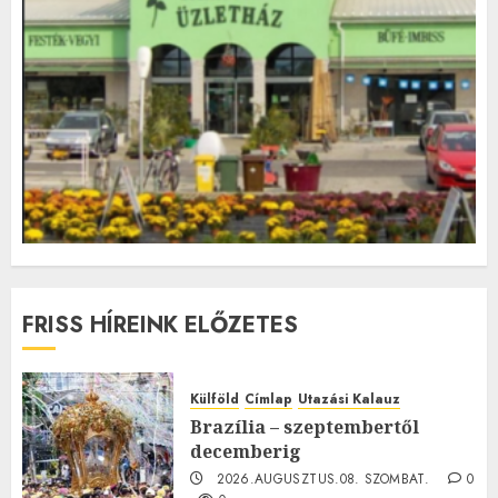
FRISS HÍREINK ELŐZETES
Külföld
Címlap
Utazási Kalauz
Brazília – szeptembertől
decemberig
2026.AUGUSZTUS.08. SZOMBAT.
0