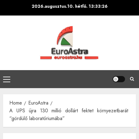
Skip
2026.augusztus.10. hétfő.
13:33:27
to
content
Primary
Menu
Home
EuroAstra
A UPS újra 130 millió dollárt fektet környezetbarát
“gördülő laboratóriumába”