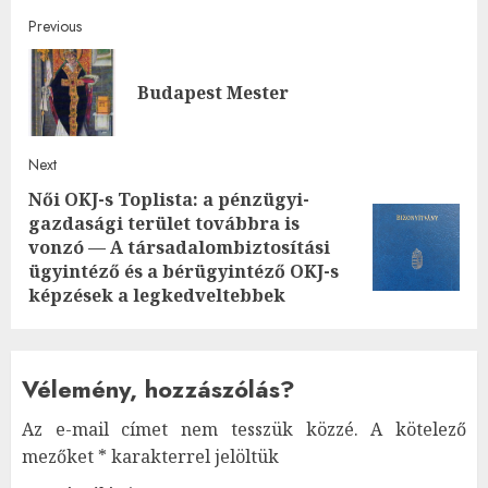
Post
Previous
navigation
Pre
Budapest Mester
post
Next
Női OKJ-s Toplista: a pénzügyi-
gazdasági terület továbbra is
Next
vonzó — A társadalombiztosítási
post:
ügyintéző és a bérügyintéző OKJ-s
képzések a legkedveltebbek
Vélemény, hozzászólás?
Az e-mail címet nem tesszük közzé.
A kötelező
mezőket
*
karakterrel jelöltük