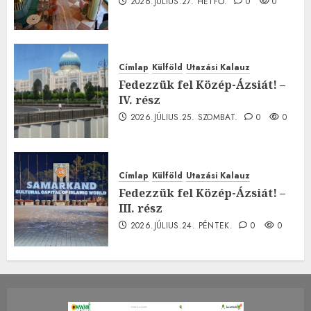
2026.JÚLIUS.27. HÉTFŐ.
0
0
Címlap
Külföld
Utazási Kalauz
Fedezzük fel Közép-Ázsiát! –
IV. rész
2026.JÚLIUS.25. SZOMBAT.
0
0
Címlap
Külföld
Utazási Kalauz
Fedezzük fel Közép-Ázsiát! –
III. rész
2026.JÚLIUS.24. PÉNTEK.
0
0