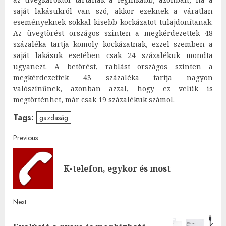
saját lakásukról van szó, akkor ezeknek a váratlan
eseményeknek sokkal kisebb kockázatot tulajdonítanak.
Az üvegtörést országos szinten a megkérdezettek 48
százaléka tartja komoly kockázatnak, ezzel szemben a
saját lakásuk esetében csak 24 százalékuk mondta
ugyanezt. A betörést, rablást országos szinten a
megkérdezettek 43 százaléka tartja nagyon
valószínűnek, azonban azzal, hogy ez velük is
megtörténhet, már csak 19 százalékuk számol.
Tags:
gazdaság
Post
Previous
navigation
Pre
K-telefon, egykor és most
post
Next