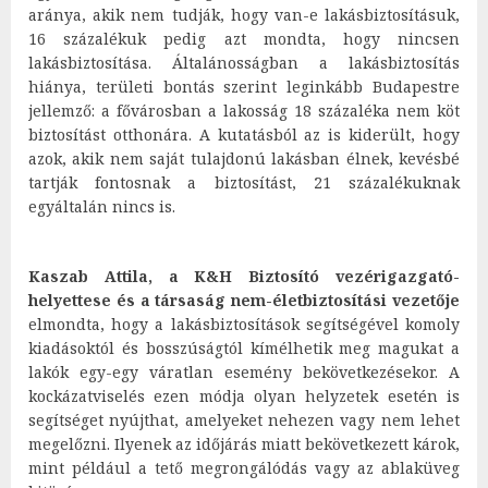
aránya, akik nem tudják, hogy van-e lakásbiztosításuk,
16 százalékuk pedig azt mondta, hogy nincsen
lakásbiztosítása. Általánosságban a lakásbiztosítás
hiánya, területi bontás szerint leginkább Budapestre
jellemző: a fővárosban a lakosság 18 százaléka nem köt
biztosítást otthonára. A kutatásból az is kiderült, hogy
azok, akik nem saját tulajdonú lakásban élnek, kevésbé
tartják fontosnak a biztosítást, 21 százalékuknak
egyáltalán nincs is.
Kaszab Attila, a K&H Biztosító vezérigazgató-
helyettese és a társaság nem-életbiztosítási vezetője
elmondta, hogy a lakásbiztosítások segítségével komoly
kiadásoktól és bosszúságtól kímélhetik meg magukat a
lakók egy-egy váratlan esemény bekövetkezésekor. A
kockázatviselés ezen módja olyan helyzetek esetén is
segítséget nyújthat, amelyeket nehezen vagy nem lehet
megelőzni. Ilyenek az időjárás miatt bekövetkezett károk,
mint például a tető megrongálódás vagy az ablaküveg