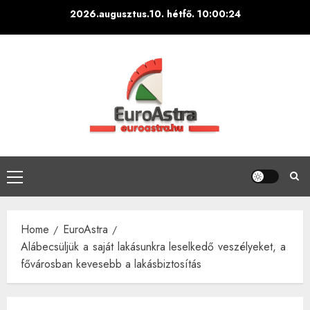
Skip
2026.augusztus.10. hétfő.
10:00:25
to
content
Primary
Menu
Home
EuroAstra
Alábecsüljük a saját lakásunkra leselkedő veszélyeket, a
fővárosban kevesebb a lakásbiztosítás