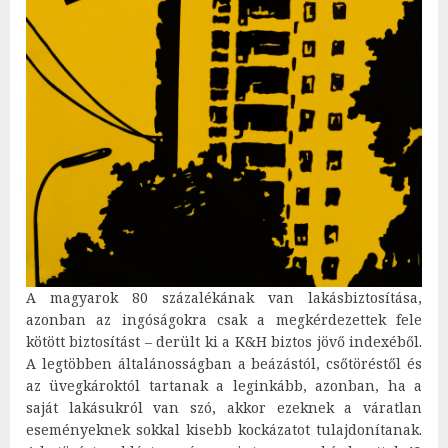
A magyarok 80 százalékának van lakásbiztosítása,
azonban az ingóságokra csak a megkérdezettek fele
kötött biztosítást – derült ki a K&H biztos jövő indexéből.
A legtöbben általánosságban a beázástól, csőtöréstől és
az üvegkároktól tartanak a leginkább, azonban, ha a
saját lakásukról van szó, akkor ezeknek a váratlan
eseményeknek sokkal kisebb kockázatot tulajdonítanak.