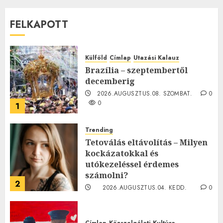
FELKAPOTT
Külföld
Címlap
Utazási Kalauz
Brazília – szeptembertől
decemberig
2026.AUGUSZTUS.08. SZOMBAT.
0
0
1
Trending
Tetoválás eltávolítás – Milyen
kockázatokkal és
utókezeléssel érdemes
számolni?
2
2026.AUGUSZTUS.04. KEDD.
0
0