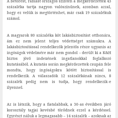
A betörést, rablást országos szinten a megkérdezettek 43
százaléka tartja nagyon valószínűnek, azonban azzal,
hogy ez velük is megtörténhet, már csak 19 százalékuk
számol.
A magyarok 80 százaléka köt lakásbiztosítást otthonára,
ám ez nem jelent teljes védettséget számukra. A
lakásbiztosítással rendelkezők jelentős része ugyanis az
ingóságok védelmére már nem gondol – derült ki a K&H
biztos jövő indexének ingatlanokkal foglalkozó
kutatásából. A kutatás során megkérdezettek csupán fele
mondta, hogy ingóságokra kötött biztosítással is
rendelkezik. A válaszadók 12 százalékának nincs, 8
százalék pedig nem is tudja, hogy rendelkezik-e
ilyennel.
Az is látszik, hogy a fiatalabbak, a 30-as éveikben járó
korosztály tagjai kevésbé törődnek ezzel a kérdéssel.
Egyrészt náluk a legmagasabb – 14 százalék – azoknak az