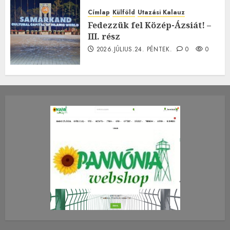
Címlap
Külföld
Utazási Kalauz
Fedezzük fel Közép-Ázsiát! –
III. rész
2026.JÚLIUS.24. PÉNTEK.
0
0