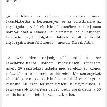
kitörése.
„A bérlőknek is érdemes megnézniük, van-e
lakásbiztosítás a bérleményen és az vonatkozik-e az
ingóságokra. A bérelt lakások esetében a tulajdonos
sokszor csak a lakásra köt biztosítást, de a lakásban
található egyéb dolgokra, többek között a bérlők
ingóságaira nem feltétlenül” – mondta Kaszab Attila.
„A K&H idén májusig több mint 5 ezer
lakásbiztosításhoz köthető káreseményt rendezett,
amely 20 százalékkal haladja meg az előző év azonos
időszakában bejelentett és kifizetett káreseményeket.
Idén átlagosan egy-egy lakásbiztosítási káreseményre a
biztosító 50 ezer forintot fizetett ki ügyfeleinek, a
legmagasabb kártérítési összeg pedig meghaladta a 35
millió forintot” – tette hozzá a szakember.