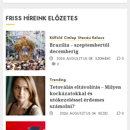
FRISS HÍREINK ELŐZETES
Külföld
Címlap
Utazási Kalauz
Brazília – szeptembertől
decemberig
2026.AUGUSZTUS.08. SZOMBAT.
0
0
Trending
Tetoválás eltávolítás – Milyen
kockázatokkal és
utókezeléssel érdemes
számolni?
2026.AUGUSZTUS.04. KEDD.
0
0