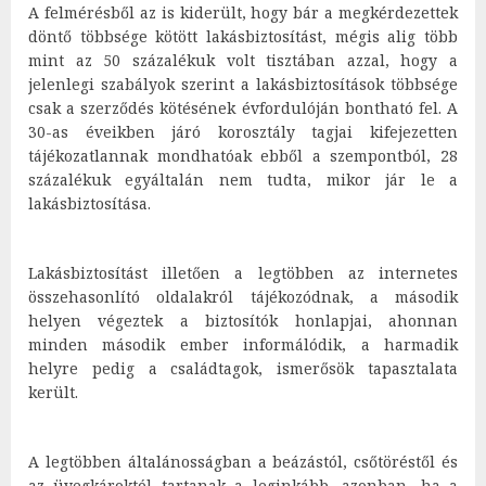
A felmérésből az is kiderült, hogy bár a megkérdezettek
döntő többsége kötött lakásbiztosítást, mégis alig több
mint az 50 százalékuk volt tisztában azzal, hogy a
jelenlegi szabályok szerint a lakásbiztosítások többsége
csak a szerződés kötésének évfordulóján bontható fel. A
30-as éveikben járó korosztály tagjai kifejezetten
tájékozatlannak mondhatóak ebből a szempontból, 28
százalékuk egyáltalán nem tudta, mikor jár le a
lakásbiztosítása.
Lakásbiztosítást illetően a legtöbben az internetes
összehasonlító oldalakról tájékozódnak, a második
helyen végeztek a biztosítók honlapjai, ahonnan
minden második ember informálódik, a harmadik
helyre pedig a családtagok, ismerősök tapasztalata
került.
A legtöbben általánosságban a beázástól, csőtöréstől és
az üvegkároktól tartanak a leginkább, azonban, ha a