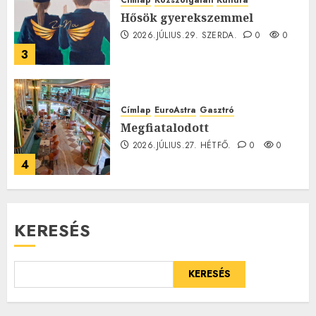
Címlap
Közszolgálati
Kultúra
Hősök gyerekszemmel
2026.JÚLIUS.29. SZERDA.
0
0
3
Címlap
EuroAstra
Gasztró
Megfiatalodott
2026.JÚLIUS.27. HÉTFŐ.
0
0
4
KERESÉS
KERESÉS