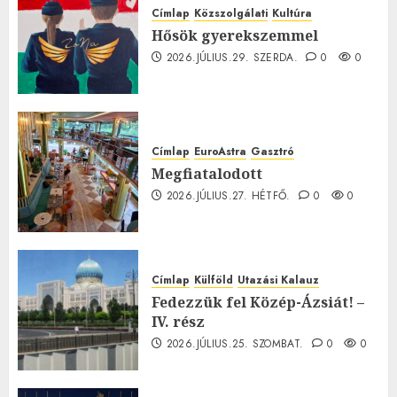
Címlap
Közszolgálati
Kultúra
Hősök gyerekszemmel
2026.JÚLIUS.29. SZERDA.
0
0
Címlap
EuroAstra
Gasztró
Megfiatalodott
2026.JÚLIUS.27. HÉTFŐ.
0
0
Címlap
Külföld
Utazási Kalauz
Fedezzük fel Közép-Ázsiát! –
IV. rész
2026.JÚLIUS.25. SZOMBAT.
0
0