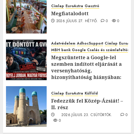
Címlap
EuroAstra
Gasztró
Megfiatalodott
2026.JÚLIUS.27. HÉTFŐ.
0
0
Adatvédelem
AdhocSupport
Címlap
EuroAst
MBH bank Google Csalás és számlafeltörés 
Megszüntette a Google-lel
szemben indított eljárását a
versenyhatóság,
bizonyíthatóság hiányában:
TE mit gondolsz erről?
2026.JÚLIUS.23. CSÜTÖRTÖK.
0
Címlap
EuroAstra
Külföld
0
Fedezzük fel Közép-Ázsiát! –
II. rész
2026.JÚLIUS.23. CSÜTÖRTÖK.
0
0