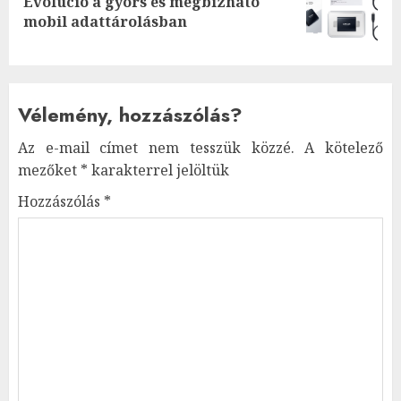
Evolúció a gyors és megbízható
Next
mobil adattárolásban
post:
Vélemény, hozzászólás?
Az e-mail címet nem tesszük közzé.
A kötelező
mezőket
*
karakterrel jelöltük
Hozzászólás
*