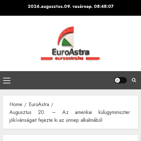
Skip
2026.augusztus.09. vasárnap.
08:48:08
to
content
Primary
Menu
Home
EuroAstra
Augusztus 20. – Az amerikai külügyminiszter
jókívánságait fejezte ki az ünnep alkalmából