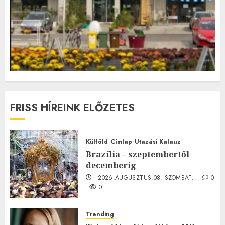
FRISS HÍREINK ELŐZETES
Külföld
Címlap
Utazási Kalauz
Brazília – szeptembertől
decemberig
2026.AUGUSZTUS.08. SZOMBAT.
0
0
Trending