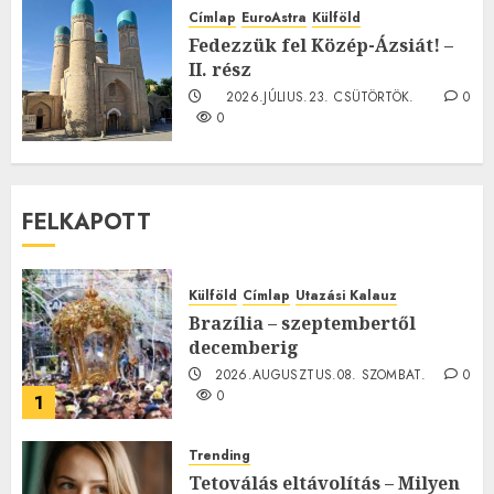
2026.JÚLIUS.23. CSÜTÖRTÖK.
0
Címlap
EuroAstra
Külföld
0
Fedezzük fel Közép-Ázsiát! –
II. rész
2026.JÚLIUS.23. CSÜTÖRTÖK.
0
0
FELKAPOTT
Külföld
Címlap
Utazási Kalauz
Brazília – szeptembertől
decemberig
2026.AUGUSZTUS.08. SZOMBAT.
0
0
1
Trending
Tetoválás eltávolítás – Milyen