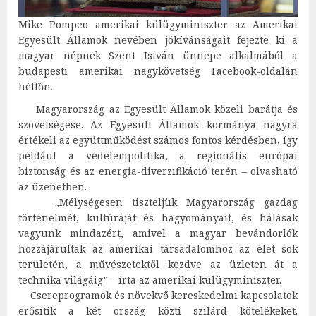
Mike Pompeo amerikai külügyminiszter az Amerikai
Egyesült Államok nevében jókívánságait fejezte ki a
magyar népnek Szent István ünnepe alkalmából a
budapesti amerikai nagykövetség Facebook-oldalán
hétfőn.
Magyarország az Egyesült Államok közeli barátja és
szövetségese. Az Egyesült Államok kormánya nagyra
értékeli az együttműködést számos fontos kérdésben, így
például a védelempolitika, a regionális európai
biztonság és az energia-diverzifikáció terén – olvasható
az üzenetben.
„Mélységesen tiszteljük Magyarország gazdag
történelmét, kultúráját és hagyományait, és hálásak
vagyunk mindazért, amivel a magyar bevándorlók
hozzájárultak az amerikai társadalomhoz az élet sok
területén, a művészetektől kezdve az üzleten át a
technika világáig” – írta az amerikai külügyminiszter.
Csereprogramok és növekvő kereskedelmi kapcsolatok
erősítik a két ország közti szilárd kötelékeket.