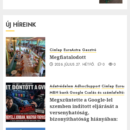
ÚJ HÍREINK
Címlap
EuroAstra
Gasztró
Megfiatalodott
2026.JÚLIUS.27. HÉTFŐ.
0
0
Adatvédelem
AdhocSupport
Címlap
EuroAst
MBH bank Google Csalás és számlafeltörés 
Megszüntette a Google-lel
szemben indított eljárását a
versenyhatóság,
bizonyíthatóság hiányában:
TE mit gondolsz erről?