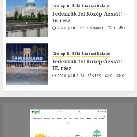
Címlap
Külföld
Utazási Kalauz
Fedezzük fel Közép-Ázsiát! –
IV. rész
2026.JÚLIUS.25. SZOMBAT.
0
0
Címlap
Külföld
Utazási Kalauz
Fedezzük fel Közép-Ázsiát! –
III. rész
2026.JÚLIUS.24. PÉNTEK.
0
0