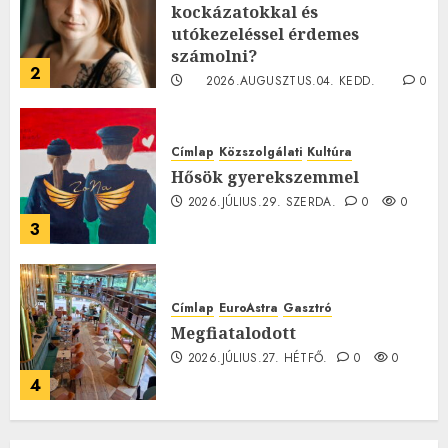
kockázatokkal és
utókezeléssel érdemes
számolni?
2
2026.AUGUSZTUS.04. KEDD.
0
0
Címlap
Közszolgálati
Kultúra
Hősök gyerekszemmel
2026.JÚLIUS.29. SZERDA.
0
0
3
Címlap
EuroAstra
Gasztró
Megfiatalodott
2026.JÚLIUS.27. HÉTFŐ.
0
0
4