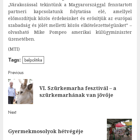
„Várakozással tekintünk a Magyarországgal fenntartott
partneri kapcsolatunk folytatása elé, amellyel
előmozdítjuk közös érdekeinket és erősítjük az európai
szabadság és jólét melletti közös elkötelezettségünket” –
olvasható Mike Pompeo amerikai külügyminiszter
üzenetében.
(MTI)
Tags:
belpolitika
Post
Previous
navigation
VI. Szürkemarha fesztivál – a
Pre
szürkemarhának van jövője
post
Next
Next
Gyermekmosolyok hétvégéje
post: