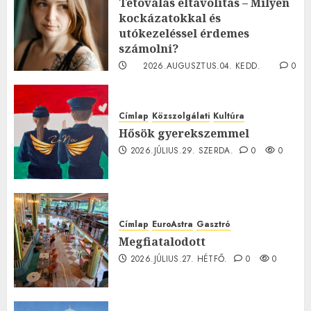
Tetoválás eltávolítás – Milyen
kockázatokkal és
utókezeléssel érdemes
számolni?
2026.AUGUSZTUS.04. KEDD.
0
0
Címlap
Közszolgálati
Kultúra
Hősök gyerekszemmel
2026.JÚLIUS.29. SZERDA.
0
0
Címlap
EuroAstra
Gasztró
Megfiatalodott
2026.JÚLIUS.27. HÉTFŐ.
0
0