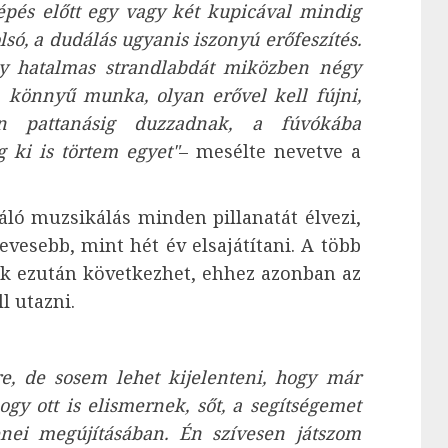
épés előtt egy vagy két kupicával mindig
ó, a dudálás ugyanis iszonyú erőfeszítés.
egy hatalmas strandlabdát miközben négy
m könnyű munka, olyan erővel kell fújni,
n pattanásig duzzadnak, a fúvókába
 ki is törtem egyet"
– mesélte nevetve a
ló muzsikálás minden pillanatát élvezi,
vesebb, mint hét év elsajátítani. A több
k ezután következhet, ehhez azonban az
l utazni.
e, de sosem lehet kijelenteni, hogy már
gy ott is elismernek, sőt, a segítségemet
nei megújításában. Én szívesen játszom