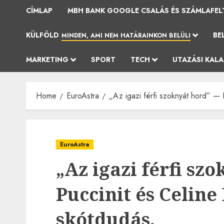
CÍMLAP
MBH BANK GOOGLE CSALÁS ÉS SZÁMLAFEL
KÜLFÖLD
BE
MINDEN, AMI NEM HATÁRAINKON BELÜLI
MARKETING
SPORT
TECH
UTAZÁSI KAL
Home
EuroAstra
„Az igazi férfi szoknyát hord” — 
EuroAstra
„Az igazi férfi sz
Puccinit és Celine
skótdudás.