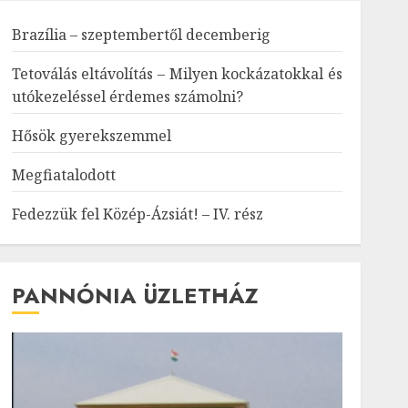
Brazília – szeptembertől decemberig
Tetoválás eltávolítás – Milyen kockázatokkal és
utókezeléssel érdemes számolni?
Hősök gyerekszemmel
Megfiatalodott
Fedezzük fel Közép-Ázsiát! – IV. rész
PANNÓNIA ÜZLETHÁZ