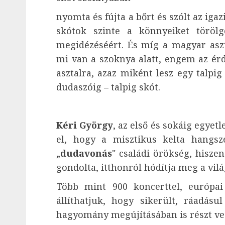
nyomta és fújta a bőrt és szólt az iga
skótok szinte a könnyeiket törölg
megidézéséért. És míg a magyar asz
mi van a szoknya alatt, engem az érd
asztalra, azaz miként lesz egy talp
dudaszóig – talpig skót.
Kéri György
, az első és sokáig egye
el, hogy a misztikus kelta hangsze
„
dudavonás
" családi örökség, hisze
gondolta, itthonról hódítja meg a vilá
Több mint 900 koncerttel, európa
állíthatjuk, hogy sikerült, ráadásu
hagyomány megújításában is részt ve