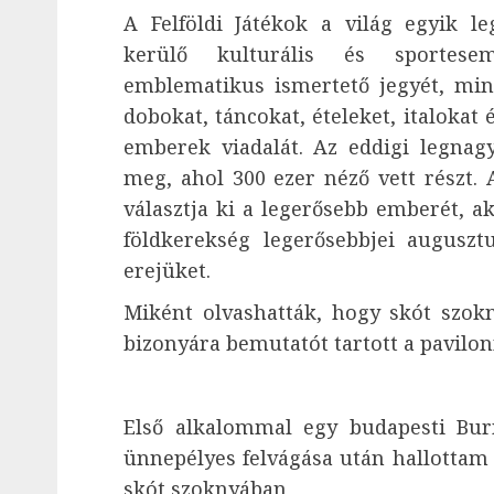
A Felföldi Játékok a világ egyik l
kerülő kulturális és sportesem
emblematikus ismertető jegyét, mi
dobokat, táncokat, ételeket, italokat
emberek viadalát. Az eddigi legnag
meg, ahol 300 ezer néző vett részt. 
választja ki a legerősebb emberét, a
földkerekség legerősebbjei auguszt
erejüket.
Miként olvashatták, hogy skót szokny
bizonyára bemutatót tartott a pavilonn
Első alkalommal egy budapesti Bur
ünnepélyes felvágása után hallottam 
skót szoknyában