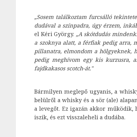
„Sosem találkoztam furcsálló tekintet
dudával a színpadra, úgy érzem, inkáb
el Kéri György.
„A skótdudás mindenki
a szoknya alatt, a férfiak pedig arra,
pillanatra, elmondom a hölgyeknek, h
pedig meghívom egy kis kurzusra, 
fajdkakasos scotch-át."
Bármilyen meglepő ugyanis, a whisky
belülről a whisky és a sör (ale) alap
a levegőt. Ez igazán akkor működik, h
iszik, és ezt visszaleheli a dudába.