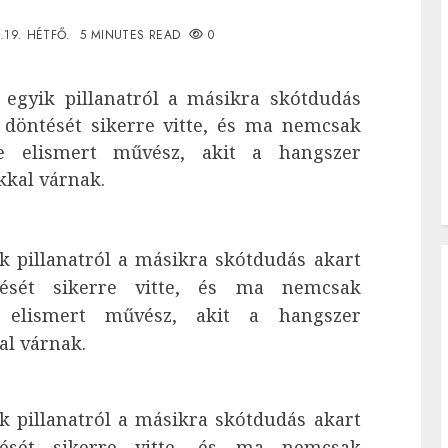
.19. HÉTFŐ.
5 MINUTES READ
0
 egyik pillanatról a másikra skótdudás
 döntését sikerre vitte, és ma nemcsak
e elismert művész, akit a hangszer
kkal várnak.
k pillanatról a másikra skótdudás akart
tését sikerre vitte, és ma nemcsak
 elismert művész, akit a hangszer
al várnak.
k pillanatról a másikra skótdudás akart
tését sikerre vitte, és ma nemcsak