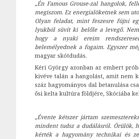
„Én Famous Grouse-zal hangolok, fell
megiszom. Ez energialöketnek sem utols
Olyan feladat, mint feszesre fújni 
lyukból süvít ki belőle a levegő. Ne
hogy a nyaki ereim rendszerese
belemélyednek a fogaim. Egyszer még
magyar skótdudás.
Kéri György azonban az embert próbá
kivéve talán a hangolást, amit nem ke
száz hagyományos dal betanulása csa
ősi kelta kultúra földjére, Skóciába kel
„Évente kétszer jártam szemeszterekr
mindent tudsz a dudálásról. Örülök, ho
kérték a hagyomány technikai és ze