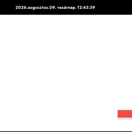
Skip
2026.augusztus.09. vasárnap.
12:43:40
to
content