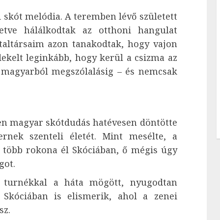
zi skót melódia. A teremben lévő született
etve hálálkodtak az otthoni hangulat
taltársaim azon tanakodtak, hogy vajon
ekelt leginkább, hogy kerül a csizma az
ig magyarból megszólalásig – és nemcsak
tlen magyar skótdudás hatévesen döntötte
rnek szenteli életét. Mint mesélte, a
n több rokona él Skóciában, ő mégis úgy
got.
i turnékkal a háta mögött, nyugodtan
l Skóciában is elismerik, ahol a zenei
sz.