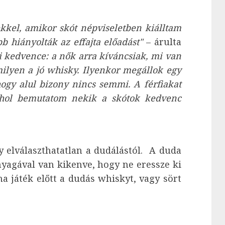
ekkel, amikor skót népviseletben kiálltam
b hiányolták az effajta előadást"
– árulta
 kedvence: a nők arra kíváncsiak, mi van
 milyen a jó whisky. Ilyenkor megállok egy
ogy alul bizony nincs semmi. A férfiakat
ahol bemutatom nekik a skótok kedvenc
 elválaszthatatlan a dudálástól. A duda
anyagával van kikenve, hogy ne eressze ki
a játék előtt a dudás whiskyt, vagy sört