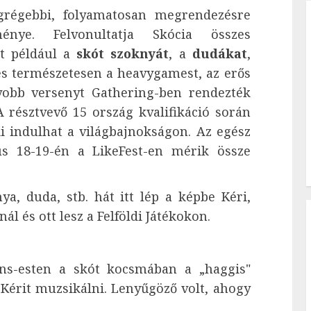
egrégebbi, folyamatosan megrendezésre
énye. Felvonultatja Skócia összes
nt például a
skót szoknyát
, a
dudákat
,
 és természetesen a heavygamest, az erős
yobb versenyt Gathering-ben rendezték
A résztvevő 15 ország kvalifikáció során
ki indulhat a világbajnokságon. Az egész
us 18-19-én a LikeFest-en mérik össze
a, duda, stb. hát itt lép a képbe Kéri,
ál és ott lesz a Felföldi Játékokon.
ns-esten a skót kocsmában a „haggis"
Kérit muzsikálni. Lenyűgöző volt, ahogy