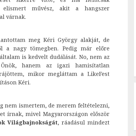
 elismert művész, akit a hangszer
al várnak.
llantottam meg Kéri György alakját, de
ől a nagy tömegben. Pedig már előre
általam is kedvelt dudálását. No, nem az
 Önök, hanem az igazi hamisítatlan
l rájöttem, mikor megláttam a LikeFest
lításon Kéri.
dig nem ismertem, de merem feltételezni,
et írnak, mivel Magyarországon először
ok Világbajnokságát
, ráadásul mindezt