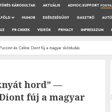
TÖRÉS KÁROSULTAK
AKTUÁLIS
ADHOC.SUPPORT
FOGYA
LFÖLD
HUMOR
EGÉSZSÉGÜGY
GASZTRÓ
AUT
AUZ
PR-CIKKEK
VIDEÓK
PRIVACY
IMPRESSZUM
Puccinit és Celine Diont fúj a magyar skótdudás.
oknyát hord” —
 Diont fúj a magyar