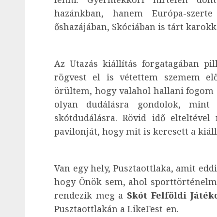
hazánkban, hanem Európa-szerte
őshazájában, Skóciában is tárt karokk
Az Utazás kiállítás forgatagában pi
rögvest el is vétettem szemem el
örültem, hogy valahol hallani fogom 
olyan dudálásra gondolok, mint
skótdudálásra. Rövid idő elteltéve
pavilonját, hogy mit is keresett a kiál
Van egy hely, Pusztaottlaka, amit ed
hogy Önök sem, ahol sporttörténelm
rendezik meg a
Skót Felföldi
Játék
Pusztaottlakán a LikeFest-en.