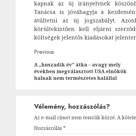
kapnak az új irányelvnek köszön
Tanácsa is jóváhagyja a kezdemény
átültetni az új jogszabályt. Azo
körültekintően kell eljárni szerző
költségek jelentős kiadásokat jelente
Post
Previous
navigation
A „huszadik év” átka – avagy mely
években megválasztott USA elnökök
halnak nem természetes halállal
Vélemény, hozzászólás?
Az e-mail címet nem tesszük közzé.
A kötel
Hozzászólás
*