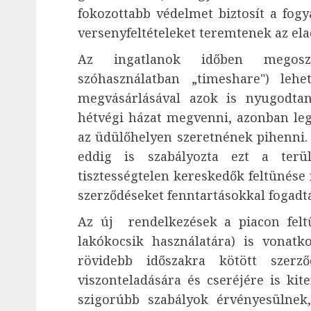
fokozottabb védelmet biztosít a fog
versenyfeltételeket teremtenek az el
Az ingatlanok időben megoszt
szóhasználatban „timeshare") leh
megvásárlásával azok is nyugodta
hétvégi házat megvenni, azonban le
az üdülőhelyen szeretnének pihenni.
eddig is szabályozta ezt a terü
tisztességtelen kereskedők feltünése 
szerződéseket fenntartásokkal fogadt
Az új rendelkezések a piacon felt
lakókocsik használatára) is vona
rövidebb időszakra kötött szerz
viszonteladására és cseréjére is kit
szigorúbb szabályok érvényesülne