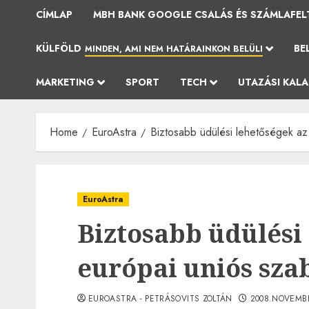
CÍMLAP
MBH BANK GOOGLE CSALÁS ÉS SZÁMLAFEL
KÜLFÖLD
BE
MINDEN, AMI NEM HATÁRAINKON BELÜLI
MARKETING
SPORT
TECH
UTAZÁSI KAL
Home
EuroAstra
Biztosabb üdülési lehetőségek az 
EuroAstra
Biztosabb üdülési 
európai uniós sza
EUROASTRA - PETRÁSOVITS ZOLTÁN
2008.NOVEMBE