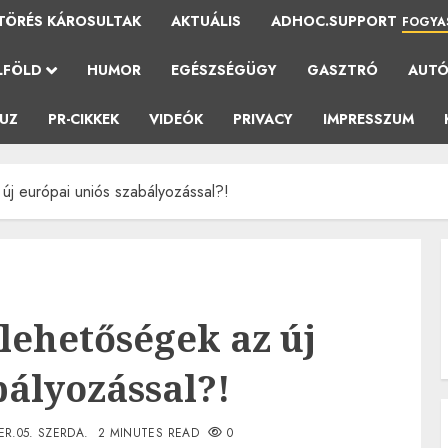
TÖRÉS KÁROSULTAK
AKTUÁLIS
ADHOC.SUPPORT
FOGYA
LFÖLD
HUMOR
EGÉSZSÉGÜGY
GASZTRÓ
AUT
AUZ
PR-CIKKEK
VIDEÓK
PRIVACY
IMPRESSZUM
új európai uniós szabályozással?!
lehetőségek az új
bályozással?!
R.05. SZERDA.
2 MINUTES READ
0