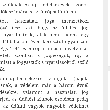
yasztóknak. Az új rendelkezések azonos
adók számára is az Európai Unióban.
ott használati joga (nemzetközi
etővé teszi azt, hogy az üdülési jog
n nyaralhatnak, akik nem tudnak egy
galább három éven keresztül ugyanazon
 Egy 1994-es európai uniós irányelv már
letet, azonban a joghézagok, így a
miatt a fogyasztók a nyaralásokról szóló
ák.
űnő új termékekre, az ingókra (hajók,
tkoznak, a védelem már a három évnél
ődésekre, valamint a használati jog
erjed, az üdülési klubok esetében pedig
k, az üdülni vágyók nagyobb védelmet