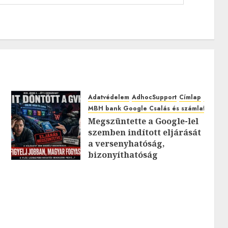
Adatvédelem
AdhocSupport
Címlap
EuroAst
MBH bank Google Csalás és számlafeltörés
Megszüntette a Google-lel
szemben indított eljárását
0
a versenyhatóság,
bizonyíthatóság
hiányában: TE mit
gondolsz erről?
2026.JÚLIUS.23. CSÜTÖRTÖK.
0
0
0