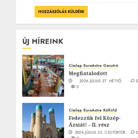
ÚJ HÍREINK
Címlap
EuroAstra
Gasztró
Megfiatalodott
2026.JÚLIUS.27. HÉTFŐ.
0
Címlap
EuroAstra
Külföld
Fedezzük fel Közép-
Ázsiát! – II. rész
2026.JÚLIUS.23. CSÜTÖRTÖK.