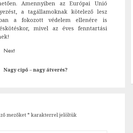
hetően. Amennyiben az Európai Unió
ezést, a tagállamoknak kötelező lesz
nban a fokozott védelem ellenére is
déskötéskor, mivel az éves fenntartási
nek!
Next
Previous
Next
Nagy cipő – nagy átverés?
post:
post:
ező mezőket
*
karakterrel jelöltük