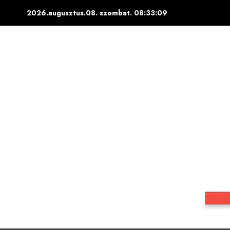
Skip
2026.augusztus.08. szombat.
08:33:10
to
content