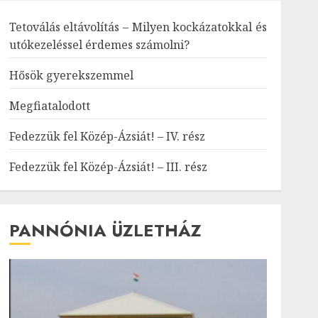
Tetoválás eltávolítás – Milyen kockázatokkal és
utókezeléssel érdemes számolni?
Hősök gyerekszemmel
Megfiatalodott
Fedezzük fel Közép-Ázsiát! – IV. rész
Fedezzük fel Közép-Ázsiát! – III. rész
PANNÓNIA ÜZLETHÁZ