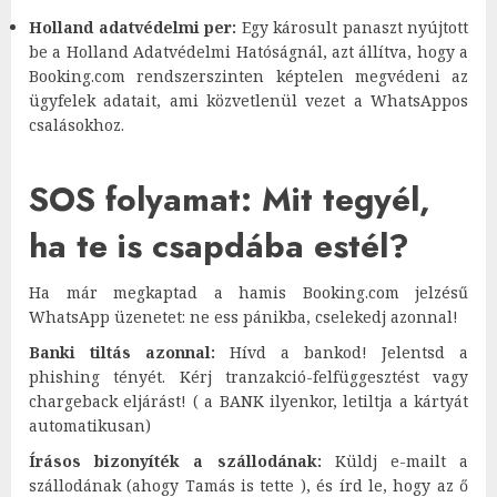
Holland adatvédelmi per:
Egy károsult panaszt nyújtott
be a Holland Adatvédelmi Hatóságnál, azt állítva, hogy a
Booking.com rendszerszinten képtelen megvédeni az
ügyfelek adatait, ami közvetlenül vezet a WhatsAppos
csalásokhoz.
SOS folyamat: Mit tegyél,
ha te is csapdába estél?
Ha már megkaptad a hamis Booking.com jelzésű
WhatsApp üzenetet: ne ess pánikba, cselekedj azonnal!
Banki tiltás azonnal:
Hívd a bankod! Jelentsd a
phishing tényét. Kérj tranzakció-felfüggesztést vagy
chargeback eljárást! ( a BANK ilyenkor, letiltja a kártyát
automatikusan)
Írásos bizonyíték a szállodának:
Küldj e-mailt a
szállodának (ahogy Tamás is tette ), és írd le, hogy az ő