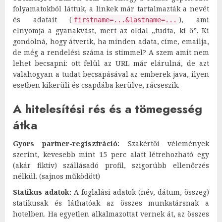
folyamatokból láttuk, a linkek már tartalmazták a nevét
és adatait (
), ami
firstname=...&lastname=...
elnyomja a gyanakvást, mert az oldal „tudta, ki ő”. Ki
gondolná, hogy átverik, ha minden adata, címe, emailja,
de még a rendelési száma is stimmel? A szem amit nem
lehet becsapni: ott felül az URL már elárulná, de azt
valahogyan a tudat becsapásával az emberek java, ilyen
esetben kikerüli és csapdába kerülve, rácseszik.
A hitelesítési rés és a tömegesség
átka
Gyors partner-regisztráció:
Szakértői vélemények
szerint, kevesebb mint 15 perc alatt létrehozható egy
(akár fiktív) szállásadó profil, szigorúbb ellenőrzés
nélkül. (sajnos működött)
Statikus adatok:
A foglalási adatok (név, dátum, összeg)
statikusak és láthatóak az összes munkatársnak a
hotelben. Ha egyetlen alkalmazottat vernek át, az összes