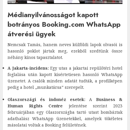
Médianyilvánosságot kapott
botrányos Booking.com WhatsApp
átverési ügyek
Nemcsak Tamás, hanem neves külföldi lapok olvasói is
hasonló poklot jártak meg, ezekből szedtünk össze
néhány kínos tapasztalatot.
A Jakarta-incidens:
Egy utas a jakartai repülőtéri hotel
foglalása után kapott kísértetiesen hasonló WhatsApp
üzenetet. A csalók minden adatát tudták, a profilképen
pedig a hotel „munkatársa” szerepelt.
Olaszországi és indonéz esetek:
A
Business &
Human Rights Centre
jelentése szerint 2023
februárjában egy Olaszországba tartó utast bombáztak
adathalász WhatsApp üzenetekkel, amelyek tökéletes
másolatai voltak a Booking felületének.