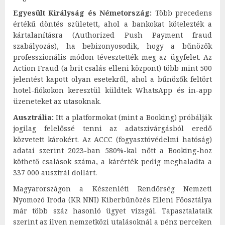
Egyesült Királyság és Németország:
Több precedens
értékű döntés született, ahol a bankokat kötelezték a
kártalanításra (Authorized Push Payment fraud
szabályozás), ha bebizonyosodik, hogy a bűnözők
professzionális módon tévesztették meg az ügyfelet. Az
Action Fraud (a brit csalás elleni központ) több mint 500
jelentést kapott olyan esetekről, ahol a bűnözők feltört
hotel-fiókokon keresztül küldtek WhatsApp és in-app
üzeneteket az utasoknak.
Ausztrália:
Itt a platformokat (mint a Booking) próbálják
jogilag felelőssé tenni az adatszivárgásból eredő
közvetett károkért. Az ACCC (fogyasztóvédelmi hatóság)
adatai szerint 2023-ban 580%-kal nőtt a Booking-hoz
köthető csalások száma, a kárérték pedig meghaladta a
337 000 ausztrál dollárt.
Magyarországon a Készenléti Rendőrség Nemzeti
Nyomozó Iroda (KR NNI) Kiberbűnözés Elleni Főosztálya
már több száz hasonló ügyet vizsgál. Tapasztalataik
szerint az ilyen nemzetközi utalásoknál a pénz perceken