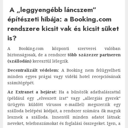
A „leggyengébb láncszem”
építészeti hibája: a Booking.com
rendszere kicsit vak és kicsit süket
is?
A Booking.com központi szerverei valóban
biztonságosak, de a rendszer
több százezer partneren
(szállodán)
keresztül lélegzik.
Decentralizált védelem:
A Booking nem felügyelheti
minden egyes prágai vagy vidéki hotel recepciósának
számítógépét.
Az Extranet a bejárat:
Ha a bűnözők adathalászattal
(például egy „elveszett irat” vagy „allergiás gyerek”
ürügyén küldött vírusos e-maillel) megszerzik egy
szálloda belépési kódjait, a rendszer számára ők maguk
lesznek a szálloda. Innentől minden adatot látnak:
neveket, telefonszámokat és foglalási összegeket. Igen, a