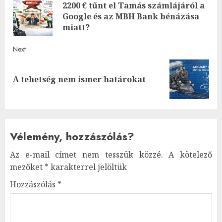
2200 € tűnt el Tamás számlájáról a
navigation
Pre
Google és az MBH Bank bénázása
post
miatt?
Next
Next
A tehetség nem ismer határokat
post:
Vélemény, hozzászólás?
Az e-mail címet nem tesszük közzé.
A kötelező
mezőket
*
karakterrel jelöltük
Hozzászólás
*