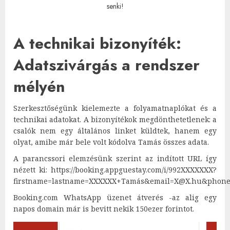
senki!
A technikai bizonyíték:
Adatszivárgás a rendszer
mélyén
Szerkesztőségünk kielemezte a folyamatnaplókat és a
technikai adatokat. A bizonyítékok megdönthetetlenek: a
csalók nem egy általános linket küldtek, hanem egy
olyat, amibe már bele volt kódolva Tamás összes adata.
A parancssori elemzésünk szerint az indított URL így
nézett ki: https://booking.appguestay.com/i/992XXXXXXX?
firstname=lastname=XXXXXX+Tamás&email=X@X.hu&phon
Booking.com WhatsApp üzenet átverés -az alig egy
napos domain már is bevitt nekik 150ezer forintot.