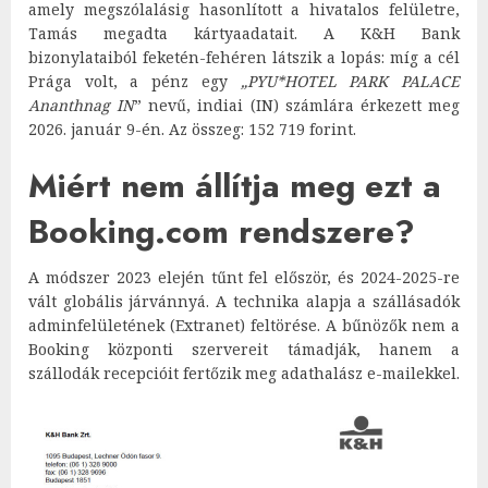
amely megszólalásig hasonlított a hivatalos felületre,
Tamás megadta kártyaadatait. A K&H Bank
bizonylataiból feketén-fehéren látszik a lopás: míg a cél
Prága volt, a pénz egy
„PYU*HOTEL PARK PALACE
Ananthnag IN
” nevű, indiai (IN) számlára érkezett meg
2026. január 9-én. Az összeg: 152 719 forint.
Miért nem állítja meg ezt a
Booking.com rendszere?
A módszer 2023 elején tűnt fel először, és 2024-2025-re
vált globális járvánnyá. A technika alapja a szállásadók
adminfelületének (Extranet) feltörése. A bűnözők nem a
Booking központi szervereit támadják, hanem a
szállodák recepcióit fertőzik meg adathalász e-mailekkel.