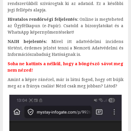
rendszerükből szivárogtak ki az adataid. Ez a későbbi
jogi fellépés alapja.
Hivatalos rendőrségi feljelentés:
Online is megteheted
az Ügyfélkapun (e-Papír). Csatold a bizonylatokat és a
WhatsApp képernyőmentéseket!
NAIH bejelentés:
Mivel itt adatvédelmi incidens
történt, érdemes jelzést tenni a Nemzeti Adatvédelmi és
Információszabadság Hatóságnak is.
Soha ne kattints a nélkül, hogy a böngésző sávot meg
nem nézed!
Amint a képre ránézel, már is látni fogod, hogy ott bújik
meg az a fránya csalás! Nézd csak meg jobban? Látod?