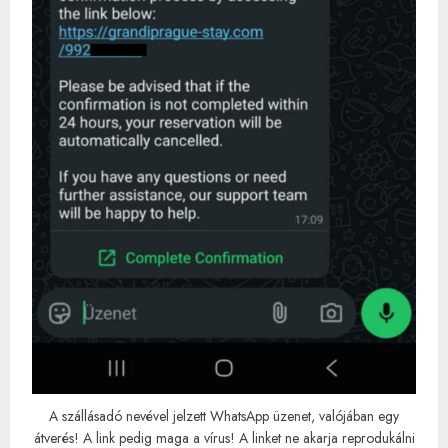
A szállásadó nevével jelzett WhatsApp üzenet, valójában egy
átverés! A link pedig maga a vírus! A linket ne akarja reprodukálni