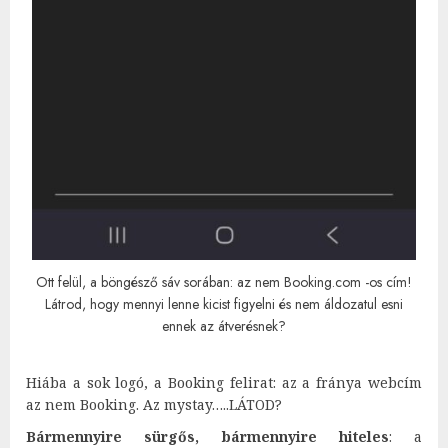
Ott felül, a böngésző sáv sorában: az nem Booking.com -os cím!
Látrod, hogy mennyi lenne kicist figyelni és nem áldozatul esni
ennek az átverésnek?
Hiába a sok logó, a Booking felirat: az a fránya webcím
az nem Booking. Az mystay…..LÁTOD?
Bármennyire sürgős, bármennyire hiteles
: a