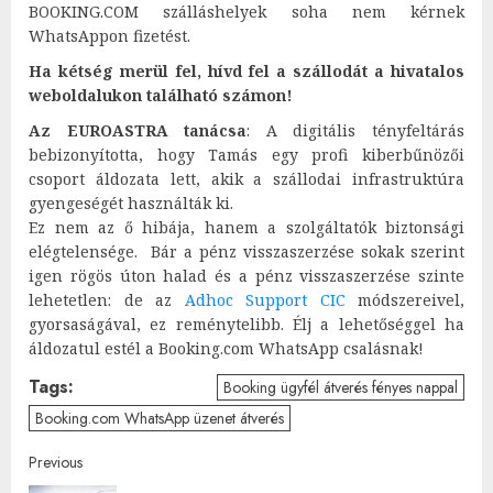
BOOKING.COM szálláshelyek soha nem kérnek
WhatsAppon fizetést.
Ha kétség merül fel, hívd fel a szállodát a hivatalos
weboldalukon található számon!
Az EUROASTRA tanácsa
: A digitális tényfeltárás
bebizonyította, hogy Tamás egy profi kiberbűnözői
csoport áldozata lett, akik a szállodai infrastruktúra
gyengeségét használták ki.
Ez nem az ő hibája, hanem a szolgáltatók biztonsági
elégtelensége. Bár a pénz visszaszerzése sokak szerint
igen rögös úton halad és a pénz visszaszerzése szinte
lehetetlen: de az
Adhoc Support CIC
módszereivel,
gyorsaságával, ez reménytelibb. Élj a lehetőséggel ha
áldozatul estél a Booking.com WhatsApp csalásnak!
Tags:
Booking ügyfél átverés fényes nappal
Booking.com WhatsApp üzenet átverés
Post
Previous