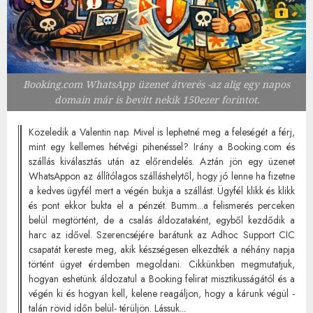
Booking.com WhatsApp üzenet átverés -az alig egy napos
domain már is bevitt nekik 150ezer forintot.
Közeledik a Valentin nap. Mivel is lephetné meg a feleségét a férj,
mint egy kellemes hétvégi pihenéssel? Irány a Booking.com és
szállás kiválasztás után az előrendelés. Aztán jön egy üzenet
WhatsAppon az állítólagos szálláshelytől, hogy jó lenne ha fizetne
a kedves ügyfél mert a végén bukja a szállást. Ügyfél klikk és klikk
és pont ekkor bukta el a pénzét. Bumm...a felismerés perceken
belül megtörtént, de a csalás áldozataként, egyből kezdődik a
harc az idővel. Szerencséjére barátunk az Adhoc Support CIC
csapatát kereste meg, akik készségesen elkezdték a néhány napja
történt ügyet érdemben megoldani. Cikkünkben megmutatjuk,
hogyan eshetünk áldozatul a Booking felirat misztikusságától és a
végén ki és hogyan kell, kelene reagáljon, hogy a kárunk végül -
talán rövid időn belül- térüljön. Lássuk...