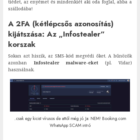
tiédet, az enyémet és mindenkiét aki oda foglal, abba a
szállodába!
A 2FA (kétlépcsős azonosítás)
kijátszása: Az „Infostealer”
korszak
Sokan azt hiszik, az SMS-kód megvédi őket. A bűnözők
azonban
Infostealer malware-eket
(pl. Vidar)
használnak.
..csak egy kicist vírusos de attól még jó. Ja: NEM! Booking.com
WhatsApp SCAM intró