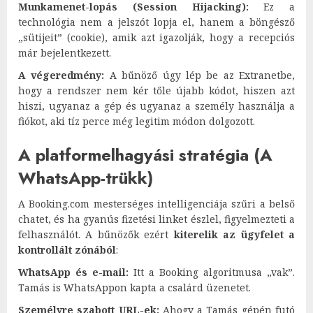
Munkamenet-lopás (Session Hijacking):
Ez a
technológia nem a jelszót lopja el, hanem a böngésző
„sütijeit” (cookie), amik azt igazolják, hogy a recepciós
már bejelentkezett.
A végeredmény:
A bűnöző úgy lép be az Extranetbe,
hogy a rendszer nem kér tőle újabb kódot, hiszen azt
hiszi, ugyanaz a gép és ugyanaz a személy használja a
fiókot, aki tíz perce még legitim módon dolgozott.
A platformelhagyási stratégia (A
WhatsApp-trükk)
A Booking.com mesterséges intelligenciája szűri a belső
chatet, és ha gyanús fizetési linket észlel, figyelmezteti a
felhasználót. A bűnözők ezért
kiterelik az ügyfelet a
kontrollált zónából
:
WhatsApp és e-mail:
Itt a Booking algoritmusa „vak”.
Tamás is WhatsAppon kapta a csalárd üzenetet.
Személyre szabott URL-ek:
Ahogy a Tamás gépén futó