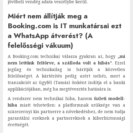
jövőbeli vendég adata veszélybe kerül.
Miért nem állítják meg a
Booking.com is IT munkatársai ezt
a WhatsApp átverést? (A
felelősségi vákuum)
A Booking.com technikai válasza gyakran az, hogy
„mi
nem lettünk feltörve, a szálloda volt a hibás”
. Ezzel
jogilag és technikailag is hárítják a közvetlen
felelősséget. A kártérítés pedig azért nehéz, mert a
tranzakciót az ügyfél (Tamás) önként indítja el a banki
applikációjában, még ha megtévesztés hatására is.
A rendszer nem technikai hiba, hanem
üzleti modell-
hiba
miatt tehetetlen: a platformnak szüksége van a
százezernyi kis partnerre a növekedéshez, de nem tudja
garantálni ezeknek a partnereknek a kiberbiztonsági
érettségét.