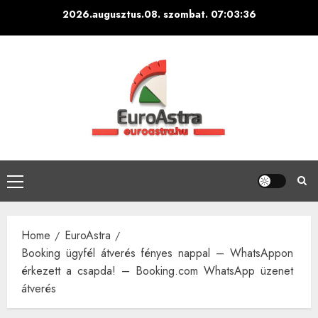
Skip
2026.augusztus.08. szombat.
07:03:37
to
content
Primary
Menu
Home
EuroAstra
Booking ügyfél átverés fényes nappal – WhatsAppon
érkezett a csapda! – Booking.com WhatsApp üzenet
átverés