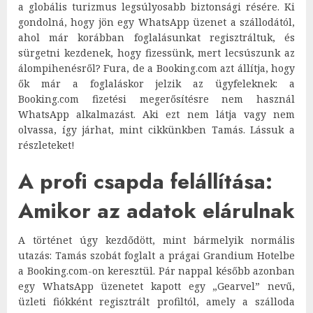
a globális turizmus legsúlyosabb biztonsági résére. Ki
gondolná, hogy jön egy WhatsApp üzenet a szállodától,
ahol már korábban foglalásunkat regisztráltuk, és
sürgetni kezdenek, hogy fizessünk, mert lecsúszunk az
álompihenésről? Fura, de a Booking.com azt állítja, hogy
ők már a foglaláskor jelzik az ügyfeleknek: a
Booking.com fizetési megerősítésre nem használ
WhatsApp alkalmazást. Aki ezt nem látja vagy nem
olvassa, így járhat, mint cikkünkben Tamás. Lássuk a
részleteket!
A profi csapda felállítása:
Amikor az adatok elárulnak
A történet úgy kezdődött, mint bármelyik normális
utazás: Tamás szobát foglalt a prágai Grandium Hotelbe
a Booking.com-on keresztül. Pár nappal később azonban
egy WhatsApp üzenetet kapott egy „Gearvel” nevű,
üzleti fiókként regisztrált profiltól, amely a szálloda