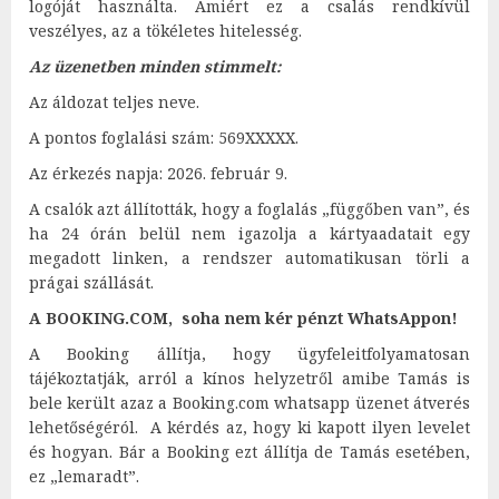
logóját használta. Amiért ez a csalás rendkívül
veszélyes, az a tökéletes hitelesség.
Az üzenetben minden stimmelt:
Az áldozat teljes neve.
A pontos foglalási szám: 569XXXXX.
Az érkezés napja: 2026. február 9.
A csalók azt állították, hogy a foglalás „függőben van”, és
ha 24 órán belül nem igazolja a kártyaadatait egy
megadott linken, a rendszer automatikusan törli a
prágai szállását.
A BOOKING.COM, soha nem kér pénzt WhatsAppon!
A Booking állítja, hogy ügyfeleitfolyamatosan
tájékoztatják, arról a kínos helyzetről amibe Tamás is
bele került azaz a Booking.com whatsapp üzenet átverés
lehetőségéról. A kérdés az, hogy ki kapott ilyen levelet
és hogyan. Bár a Booking ezt állítja de Tamás esetében,
ez „lemaradt”.