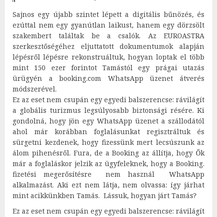
Sajnos egy újabb szintet lépett a digitális bűnözés, és
ezúttal nem egy gyanútlan laikust, hanem egy dörzsölt
szakembert találtak be a csalók. Az EUROASTRA
szerkesztőségéhez eljuttatott dokumentumok alapján
lépésről lépésre rekonstruáltuk, hogyan loptak el több
mint 150 ezer forintot Tamástól egy prágai utazás
ürügyén a booking.com WhatsApp üzenet átverés
módszerével.
Ez az eset nem csupán egy egyedi balszerencse: rávilágít
a globális turizmus legsúlyosabb biztonsági résére. Ki
gondolná, hogy jön egy WhatsApp üzenet a szállodától
ahol már korábban foglalásunkat regisztráltuk és
sürgetni kezdenek, hogy fizessünk mert lecsúszunk az
álom pihenésről. Fura, de a Booking az állítja, hogy Ők
már a foglaláskor jelzik az ügyfeleknek, hogy a Booking.
fizetési megerősítésre nem használ WhatsApp
alkalmazást. Aki ezt nem látja, nem olvassa: így járhat
mint acikkünkben Tamás. Lássuk, hogyan járt Tamás?
Ez az eset nem csupán egy egyedi balszerencse: rávilágít