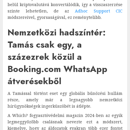
belül kriptovalutává konvertálódik, így a visszaszerzése
szinte lehetetlen, de az
Adhoc Support CIC
módszereivel, gyorsaságával, ez reménytelibb.
Nemzetközi hadszíntér:
Tamás csak egy, a
százezrek közül a
Booking.com WhatsApp
átverésekből
A Tamással történt eset egy globális bűnözési hullám
része, amely már a legnagyobb nemzetközi
hírügynökségek ingerküszöbét is átlépte.
A Which? fogyasztóvédelmi magazin 2024-ben az egyik
legmeggyőzőbb csalásnak nevezte ezt a módszert,
kiemelve, hogy az áldozatok gyakran több ezer fontot