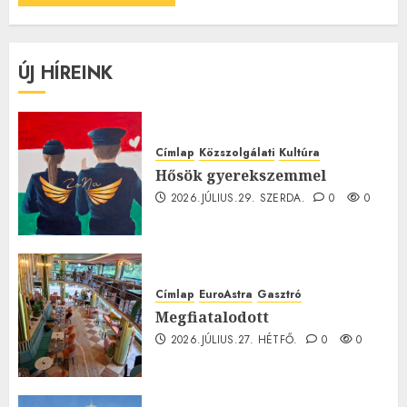
ÚJ HÍREINK
Címlap
Közszolgálati
Kultúra
Hősök gyerekszemmel
2026.JÚLIUS.29. SZERDA.
0
0
Címlap
EuroAstra
Gasztró
Megfiatalodott
2026.JÚLIUS.27. HÉTFŐ.
0
0