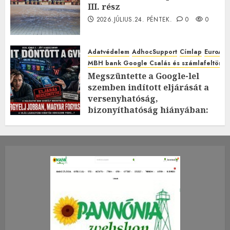
III. rész
2026.JÚLIUS.24. PÉNTEK.
0
0
Adatvédelem
AdhocSupport
Címlap
EuroAst
MBH bank Google Csalás és számlafeltörés 
Megszüntette a Google-lel
szemben indított eljárását a
versenyhatóság,
bizonyíthatóság hiányában:
TE mit gondolsz erről?
2026.JÚLIUS.23. CSÜTÖRTÖK.
0
0