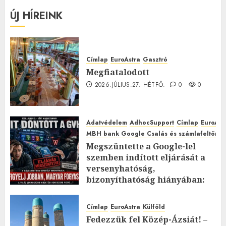
ÚJ HÍREINK
Címlap
EuroAstra
Gasztró
Megfiatalodott
2026.JÚLIUS.27. HÉTFŐ.
0
0
Adatvédelem
AdhocSupport
Címlap
EuroAst
MBH bank Google Csalás és számlafeltörés 
Megszüntette a Google-lel
szemben indított eljárását a
versenyhatóság,
bizonyíthatóság hiányában:
TE mit gondolsz erről?
2026.JÚLIUS.23. CSÜTÖRTÖK.
0
Címlap
EuroAstra
Külföld
0
Fedezzük fel Közép-Ázsiát! –