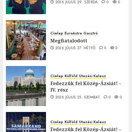
2026.JÚLIUS.29. SZERDA.
0
0
Címlap
EuroAstra
Gasztró
Megfiatalodott
2026.JÚLIUS.27. HÉTFŐ.
0
0
Címlap
Külföld
Utazási Kalauz
Fedezzük fel Közép-Ázsiát! –
IV. rész
2026.JÚLIUS.25. SZOMBAT.
0
0
Címlap
Külföld
Utazási Kalauz
Fedezzük fel Közép-Ázsiát! –