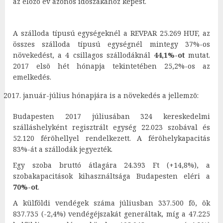
az elõzõ év azonos idõszakához képest.
A szálloda típusú egységeknél a REVPAR 25.269 HUF, az
összes szálloda típusú egységnél mintegy 37%-os
növekedést, a 4 csillagos szállodáknál
44,1%-ot
mutat.
2017 elsõ hét hónapja tekintetében 25,2%-os az
emelkedés.
január-július hónapjára is a növekedés a jellemzõ:
Budapesten 2017 júliusában 324 kereskedelmi
szálláshelyként regisztrált egység 22.023 szobával és
52.120 férõhellyel rendelkezett. A férõhelykapacitás
83%-át a szállodák jegyezték.
Egy szoba bruttó átlagára 24.393 Ft (+14,8%), a
szobakapacitások kihasználtsága Budapesten eléri a
70%-ot
.
A külföldi vendégek száma júliusban 337.500 fõ, õk
837.735 (-2,4%) vendégéjszakát generáltak, míg a 47.225