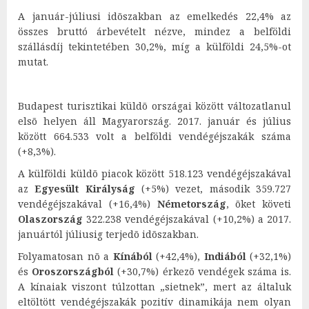
A január-júliusi idõszakban az emelkedés 22,4% az
összes bruttó árbevételt nézve, mindez a belföldi
szállásdíj tekintetében 30,2%, míg a külföldi 24,5%-ot
mutat.
Budapest turisztikai küldõ országai között változatlanul
elsõ helyen áll Magyarország. 2017. január és július
között 664.533 volt a belföldi vendégéjszakák száma
(+8,3%).
A külföldi küldõ piacok között 518.123 vendégéjszakával
az
Egyesült Királyság
(+5%) vezet, második 359.727
vendégéjszakával (+16,4%)
Németország
, õket követi
Olaszország
322.238 vendégéjszakával (+10,2%) a 2017.
januártól júliusig terjedõ idõszakban.
Folyamatosan nõ a
Kínából
(+42,4%),
Indiából
(+32,1%)
és
Oroszországból
(+30,7%) érkezõ vendégek száma is.
A kínaiak viszont túlzottan „sietnek”, mert az általuk
eltöltött vendégéjszakák pozitív dinamikája nem olyan