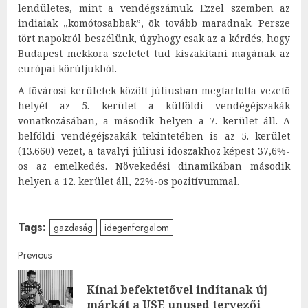
lendületes, mint a vendégszámuk. Ezzel szemben az
indiaiak „komótosabbak”, õk tovább maradnak. Persze
tört napokról beszélünk, úgyhogy csak az a kérdés, hogy
Budapest mekkora szeletet tud kiszakítani magának az
európai körútjukból.
A fõvárosi kerületek között júliusban megtartotta vezetõ
helyét az 5. kerület a külföldi vendégéjszakák
vonatkozásában, a második helyen a 7. kerület áll. A
belföldi vendégéjszakák tekintetében is az 5. kerület
(13.660) vezet, a tavalyi júliusi idõszakhoz képest 37,6%-
os az emelkedés. Növekedési dinamikában második
helyen a 12. kerület áll, 22%-os pozitívummal.
Tags:
gazdaság
idegenforgalom
Post
Previous
navigation
Kínai befektetővel indítanak új
Pre
márkát a USE unused tervezői
post