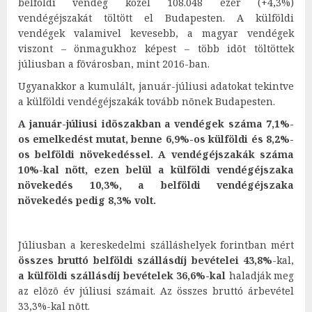
belföldi vendég közel 108.048 ezer (+4,3%)
vendégéjszakát töltött el Budapesten. A külföldi
vendégek valamivel kevesebb, a magyar vendégek
viszont – önmagukhoz képest – több idõt töltöttek
júliusban a fõvárosban, mint 2016-ban.
Ugyanakkor a kumulált, január-júliusi adatokat tekintve
a külföldi vendégéjszakák tovább nõnek Budapesten.
A január-júliusi idõszakban a vendégek száma 7,1%-
os emelkedést mutat, benne 6,9%-os külföldi és 8,2%-
os belföldi növekedéssel.
A vendégéjszakák száma
10%-kal nõtt, ezen belül a külföldi vendégéjszaka
növekedés 10,3%, a belföldi vendégéjszaka
növekedés pedig 8,3% volt.
Júliusban a kereskedelmi szálláshelyek forintban mért
összes bruttó belföldi
szállásdíj bevételei
43,8%
-kal,
a külföldi szállásdíj bevételek 36,6%-kal
haladják meg
az elõzõ év júliusi számait. Az összes bruttó árbevétel
33,3%-kal nõtt.