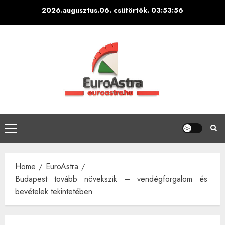
Skip
2026.augusztus.06. csütörtök.
03:53:57
to
content
Primary
Menu
Home
EuroAstra
Budapest tovább növekszik – vendégforgalom és
bevételek tekintetében