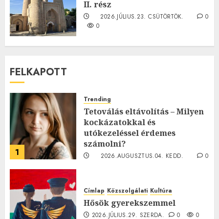
II. rész
2026.JÚLIUS.23. CSÜTÖRTÖK.
0
0
FELKAPOTT
Trending
Tetoválás eltávolítás – Milyen
kockázatokkal és
utókezeléssel érdemes
számolni?
1
2026.AUGUSZTUS.04. KEDD.
0
0
Címlap
Közszolgálati
Kultúra
Hősök gyerekszemmel
2026.JÚLIUS.29. SZERDA.
0
0