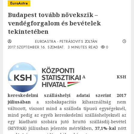
EuroAstra
Budapest tovább növekszik –
vendégforgalom és bevételek
tekintetében
EUROASTRA - PETRÁSOVITS ZOLTÁN
2017.SZEPTEMBER.16. SZOMBAT.
3 MINUTES READ
0
A KSH
kereskedelmi szálláshelyi adatai szerint 2017
júliusában
a szobakapacitás kihasználtság nem
változott, viszont mind a szálloda típusú egységeknél,
mind pedig az egyéb kereskedelmi szálláshelyeknél az
egy kiadható szobára jutó bruttó szállásdíj-bevétel
(REVPAR) júliusban jelentõs mértékben,
37,1%-kal
nõtt