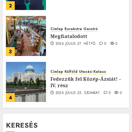
2
Címlap
EuroAstra
Gasztró
Megfiatalodott
2026.JÚLIUS.27. HÉTFŐ.
0
0
3
Címlap
Külföld
Utazási Kalauz
Fedezzük fel Közép-Ázsiát! –
IV. rész
2026.JÚLIUS.25. SZOMBAT.
0
0
4
KERESÉS