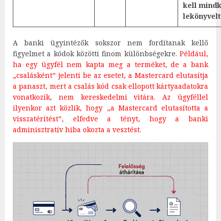
kell mindk
lekönyvelt 
A banki ügyintézők sokszor nem fordítanak kellő
figyelmet a kódok közötti finom különbségekre.
Például,
ha egy ügyfél nem kapta meg a terméket, de a bank
„csalásként” jelenti be az esetet, a Mastercard elutasítja
a panaszt, mert a csalás kód csak ellopott kártyaadatokra
vonatkozik, nem kereskedelmi vitára. Az ügyféllel
ilyenkor azt közlik, hogy „a Mastercard elutasította a
visszatérítést”, elfedve a tényt, hogy a banki
adminisztratív hiba okozta a vesztést.