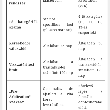
Mastercom
Resolution
rendszer
(VCR)
4 fő kategória
Számos
Fő kategóriák
(10, 11, 12,
specifikus kód
száma
13-as
(pl. 48xx sorozat)
csoportok)
Kereskedői
Általában 30
Általában 45 nap
válaszidő
nap
Általában a
Általában a
Visszatérítési
tranzakciótól
tranzakciótól
limit
számított 120
számított 120 nap
nap
Kötelező
Opcionális, de
„Pre-
lépés a
ajánlott a vita
Arbitration”
formális
korai
szakasz
döntéshozatal
lezárásához.
előtt.