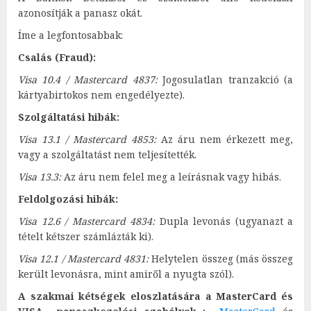
azonosítják a panasz okát.
Íme a legfontosabbak:
Csalás (Fraud):
Visa 10.4 / Mastercard 4837:
Jogosulatlan tranzakció (a
kártyabirtokos nem engedélyezte).
Szolgáltatási hibák:
Visa 13.1 / Mastercard 4853:
Az áru nem érkezett meg,
vagy a szolgáltatást nem teljesítették.
Visa 13.3:
Az áru nem felel meg a leírásnak vagy hibás.
Feldolgozási hibák:
Visa 12.6 / Mastercard 4834:
Dupla levonás (ugyanazt a
tételt kétszer számlázták ki).
Visa 12.1 / Mastercard 4831:
Helytelen összeg (más összeg
került levonásra, mint amiről a nyugta szól).
A szakmai kétségek eloszlatására a MasterCard és