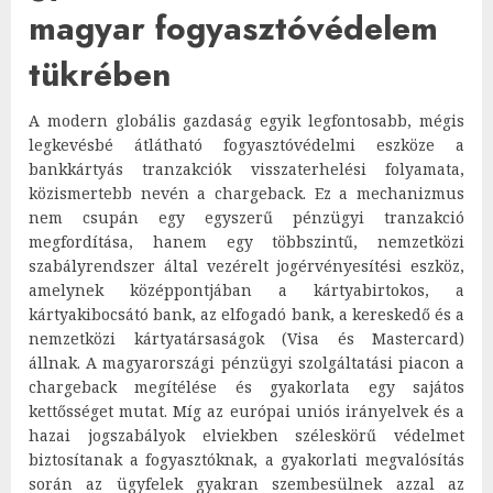
magyar fogyasztóvédelem
tükrében
A modern globális gazdaság egyik legfontosabb, mégis
legkevésbé átlátható fogyasztóvédelmi eszköze a
bankkártyás tranzakciók visszaterhelési folyamata,
közismertebb nevén a chargeback. Ez a mechanizmus
nem csupán egy egyszerű pénzügyi tranzakció
megfordítása, hanem egy többszintű, nemzetközi
szabályrendszer által vezérelt jogérvényesítési eszköz,
amelynek középpontjában a kártyabirtokos, a
kártyakibocsátó bank, az elfogadó bank, a kereskedő és a
nemzetközi kártyatársaságok (Visa és Mastercard)
állnak. A magyarországi pénzügyi szolgáltatási piacon a
chargeback megítélése és gyakorlata egy sajátos
kettősséget mutat. Míg az európai uniós irányelvek és a
hazai jogszabályok elviekben széleskörű védelmet
biztosítanak a fogyasztóknak, a gyakorlati megvalósítás
során az ügyfelek gyakran szembesülnek azzal az