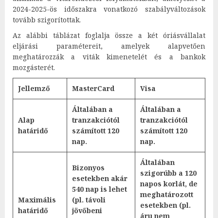
2024-2025-ös időszakra vonatkozó szabályváltozások
tovább szigorítottak.
Az alábbi táblázat foglalja össze a két óriásvállalat
eljárási paramétereit, amelyek alapvetően
meghatározzák a viták kimenetelét és a bankok
mozgásterét.
Jellemző
MasterCard
Visa
Általában a
Általában a
Alap
tranzakciótól
tranzakciótól
határidő
számított 120
számított 120
nap.
nap.
Általában
Bizonyos
szigorúbb a 120
esetekben akár
napos korlát, de
540 nap is lehet
meghatározott
Maximális
(pl. távoli
esetekben (pl.
határidő
jövőbeni
áru nem