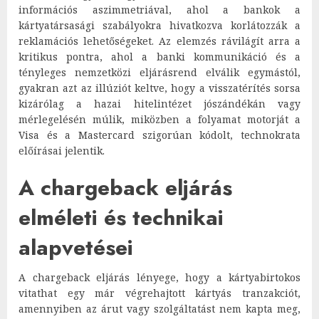
információs aszimmetriával, ahol a bankok a
kártyatársasági szabályokra hivatkozva korlátozzák a
reklamációs lehetőségeket. Az elemzés rávilágít arra a
kritikus pontra, ahol a banki kommunikáció és a
tényleges nemzetközi eljárásrend elválik egymástól,
gyakran azt az illúziót keltve, hogy a visszatérítés sorsa
kizárólag a hazai hitelintézet jószándékán vagy
mérlegelésén múlik, miközben a folyamat motorját a
Visa és a Mastercard szigorúan kódolt, technokrata
előírásai jelentik.
A chargeback eljárás
elméleti és technikai
alapvetései
A chargeback eljárás lényege, hogy a kártyabirtokos
vitathat egy már végrehajtott kártyás tranzakciót,
amennyiben az árut vagy szolgáltatást nem kapta meg,