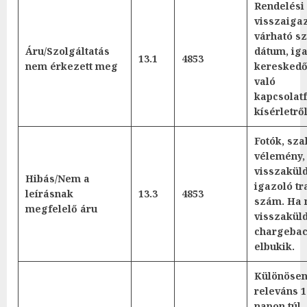
Rendelési
visszaigaz
várható sz
Áru/Szolgáltatás
dátum, ig
13.1
4853
nem érkezett meg
kereskedő
való
kapcsolatf
kísérletről
Fotók, sza
vélemény,
visszakül
Hibás/Nem a
igazoló tr
leírásnak
13.3
4853
szám. Ha 
megfelelő áru
visszaküld
chargeba
elbukik.
Különöse
releváns 1
napon túl,