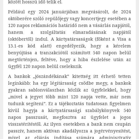
között hosszú idő telik el.
Például egy 2024 januárjában megvásárolt, de 2024
októberére szóló repülőjegy vagy koncertjegy esetében a
120 napos reklamációs határidő nem a vásárlás napjától,
hanem a szolgáltatás elmaradásának napjától
(októbertől) indul. A kártyatársaságok (főként a Visa a
13.1-es kód alatt) engedélyezik, hogy a kérelem
benyújtása a tranzakciótól számított 540 napon belül
megtörténjen, feltéve, hogy a hiba észlelése után az
ügyfél 120 napon belül cselekszik.
A bankok „jószándékának” kitettség itt érhető tetten
leginkább: ha egy légitársaság csődbe megy, a bankok
gyakran sablonválaszban közlik az ügyfelekkel, hogy
„mivel a jegyet több mint 120 napja vette, már nem
tudunk segíteni”. Ez a tájékoztatás tudatosan figyelmen
kívül hagyja a kártyatársasági szabálykönyvek 540
napos passzusát, megfosztva az ügyfelet a jogos
visszatérítéstől. Az ilyen esetekben a bank nem csupán
passzív, hanem aktívan akadályozza a jogérvényesítést,
mivel az eljárás indítása számára adminisztratív