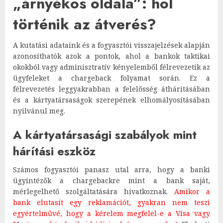
„árnyékos oldala”: hol
történik az átverés?
A kutatási adataink és a fogyasztói visszajelzések alapján
azonosíthatók azok a pontok, ahol a bankok taktikai
okokból vagy adminisztratív kényelemből félrevezetik az
ügyfeleket a chargeback folyamat során. Ez a
félrevezetés leggyakrabban a felelősség áthárításában
és a kártyatársaságok szerepének elhomályosításában
nyilvánul meg.
A kártyatársasági szabályok mint
hárítási eszköz
Számos fogyasztói panasz utal arra, hogy a banki
ügyintézők a chargebackre mint a bank saját,
mérlegelhető szolgáltatására hivatkoznak.
Amikor a
bank elutasít egy reklamációt, gyakran nem teszi
egyértelművé, hogy a kérelem megfelel-e a Visa vagy