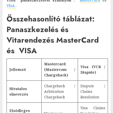
VISA panaszkezelési szabályok :
MasterCard
és
VISA
.
Összehasonlító táblázat:
Panaszkezelés és
Vitarendezés MasterCard
és VISA
Mastercard
Visa (VCR /
Jellemző
(Mastercom /
Dispute)
Chargeback)
Chargeback /
Dispute /
Hivatalos
Arbitration
Claims
elnevezés
Chargeback
Resolution
Visa Claims
Elsődleges