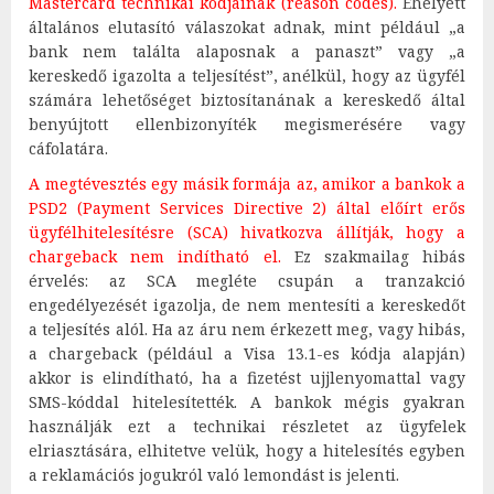
Mastercard technikai kódjainak (reason codes).
Ehelyett
általános elutasító válaszokat adnak, mint például „a
bank nem találta alaposnak a panaszt” vagy „a
kereskedő igazolta a teljesítést”, anélkül, hogy az ügyfél
számára lehetőséget biztosítanának a kereskedő által
benyújtott ellenbizonyíték megismerésére vagy
cáfolatára.
A megtévesztés egy másik formája az, amikor a bankok a
PSD2 (Payment Services Directive 2) által előírt erős
ügyfélhitelesítésre (SCA) hivatkozva állítják, hogy a
chargeback nem indítható el.
Ez szakmailag hibás
érvelés: az SCA megléte csupán a tranzakció
engedélyezését igazolja, de nem mentesíti a kereskedőt
a teljesítés alól. Ha az áru nem érkezett meg, vagy hibás,
a chargeback (például a Visa 13.1-es kódja alapján)
akkor is elindítható, ha a fizetést ujjlenyomattal vagy
SMS-kóddal hitelesítették. A bankok mégis gyakran
használják ezt a technikai részletet az ügyfelek
elriasztására, elhitetve velük, hogy a hitelesítés egyben
a reklamációs jogukról való lemondást is jelenti.