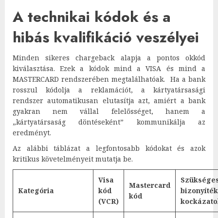
A technikai kódok és a
hibás kvalifikáció veszélyei
Minden sikeres chargeback alapja a pontos okkód
kiválasztása. Ezek a kódok mind a VISA és mind a
MASTERCARD rendszerében megtalálhatóak. Ha a bank
rosszul kódolja a reklamációt, a kártyatársasági
rendszer automatikusan elutasítja azt, amiért a bank
gyakran nem vállal felelősséget, hanem a
„kártyatársaság döntéseként” kommunikálja az
eredményt.
Az alábbi táblázat a legfontosabb kódokat és azok
kritikus követelményeit mutatja be.
Visa
Szüksége
Mastercard
Kategória
kód
bizonyíté
kód
(VCR)
kockázato