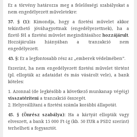
Ez a törvény határozza meg a felelősségi szabályokat a
nem engedélyezett műveletekre:
37. § (1):
Kimondja, hogy a fizetési művelet akkor
tekinthető jóváhagyottnak (engedélyezettnek), ha a
fizető fél a fizetési művelet megindításához
hozzájárult
.
Hozzájárulás hiányában a tranzakció nem
engedélyezett.
43. §:
Ez a legfontosabb rész az „emberek védelmében”.
Eszerint, ha nem engedélyezett fizetési művelet történt
(pl. ellopták az adataidat és más vásárolt vele), a bank
köteles:
1. Azonnal (de legkésőbb a következő munkanap végéig)
visszatéríteni
a tranzakció összegét.
2. Helyreállítani a fizetési számla korábbi állapotát.
45. § (Önrész szabálya):
Ha a kártyát ellopták vagy
elveszett, a bank 15 000 Ft-ig (kb. 50 EUR a PSD2 szerint)
terhelheti a fogyasztót.