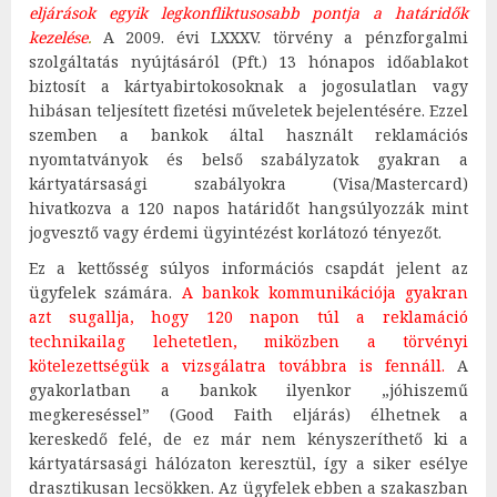
eljárások egyik legkonfliktusosabb pontja a határidők
kezelése
.
A 2009. évi LXXXV. törvény a pénzforgalmi
szolgáltatás nyújtásáról (Pft.) 13 hónapos időablakot
biztosít a kártyabirtokosoknak a jogosulatlan vagy
hibásan teljesített fizetési műveletek bejelentésére. Ezzel
szemben a bankok által használt reklamációs
nyomtatványok és belső szabályzatok gyakran a
kártyatársasági szabályokra (Visa/Mastercard)
hivatkozva a 120 napos határidőt hangsúlyozzák mint
jogvesztő vagy érdemi ügyintézést korlátozó tényezőt.
Ez a kettősség súlyos információs csapdát jelent az
ügyfelek számára.
A bankok kommunikációja gyakran
azt sugallja, hogy 120 napon túl a reklamáció
technikailag lehetetlen, miközben a törvényi
kötelezettségük a vizsgálatra továbbra is fennáll.
A
gyakorlatban a bankok ilyenkor „jóhiszemű
megkereséssel” (Good Faith eljárás) élhetnek a
kereskedő felé, de ez már nem kényszeríthető ki a
kártyatársasági hálózaton keresztül, így a siker esélye
drasztikusan lecsökken. Az ügyfelek ebben a szakaszban