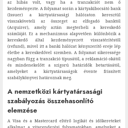
az hibás volt, vagy ha a tranzakciót nem ő
kezdeményezte. A folyamat során a kártyakibocsátó bank
(Issuer) a kártyatársasági hálózaton keresztül
visszaköveteli az összeget az elfogadó banktól
(Acquirer), amely aztán megterheli a kereskedő
számláját. Ez a mechanizmus alapvetően különbözik a
kereskedő által kezdeményezett visszatérítéstől
(refund), mivel itt a banki hálózat kényszerítő ereje lép
életbe a kereskedővel szemben. A folyamat sikeressége
nagyban függ a tranzakció típusától, a reklamáció okától
és mindenekelőtt a szigorú határidők betartásától,
amelyeket a kártyatársaságok évente frissített
szabálykönyvei határoznak meg.
A nemzetközi kártyatársasági
szabályozás összehasonlító
elemzése
A Visa és a Mastercard eltérő logikát és időkereteket
alkalmaz a vitarendezési folyamatokban, amelyeket a