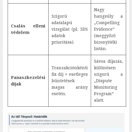
Nagy
Szigorú
hangsúly a
adatalapú
„Compelling
Csalás elleni
vizsgálat (pl. 3DS
Evidence”
védelem
adatok
(meggyőző
prioritása).
bizonyíték)
listán.
Sávos díjazás,
Tranzakciónkénti
különösen
fix díj + esetleges
szigorú a
Panaszkezelési
büntetések
„Dispute
díjak
magas arány
Monitoring
esetén.
Program”
alatt.