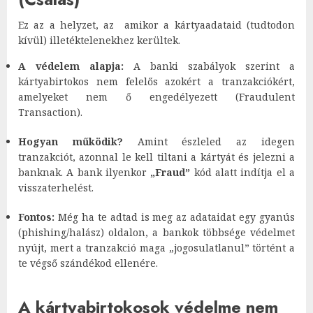
Ez az a helyzet, az amikor a kártyaadataid (tudtodon
kívül) illetéktelenekhez kerültek.
A védelem alapja:
A banki szabályok szerint a
kártyabirtokos nem felelős azokért a tranzakciókért,
amelyeket nem ő engedélyezett (Fraudulent
Transaction).
Hogyan működik?
Amint észleled az idegen
tranzakciót, azonnal le kell tiltani a kártyát és jelezni a
banknak. A bank ilyenkor
„Fraud”
kód alatt indítja el a
visszaterhelést.
Fontos:
Még ha te adtad is meg az adataidat egy gyanús
(phishing/halász) oldalon, a bankok többsége védelmet
nyújt, mert a tranzakció maga „jogosulatlanul” történt a
te végső szándékod ellenére.
A kártyabirtokosok védelme nem