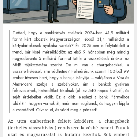
Tudtad, hogy a bankkártyás csalások 2024-ben 41,9 milliárd
forint kárt okoztak Magyarországon, ebből 31,4 milliárdot a
kártyabirtokosok nyakába varrtak? És 2025-ben is folytatódott a
trend, bár kissé mérséklődött: az első 9 hónapban még mindig
negyedévente 5 milliárd forintot tett ki a visszaélések értéke -az
MNB tájékoztatása szerint. De mi van a chargebackkel, a
visszaterheléssel, ami védhetne? Felmérésünk szerint 100-ból 99
ember tévesen hiszi, hogy a bankja irányítja – valójában a Visa és
Mastercard szabja a szabályokat, ám a bankok gyakran
félrevezetnek, határidőket titkolnak (pl. az 540 napos kivételt), és
saját érdekeiket védik. Ez a cikk leleplezi a banki "árnyékos
oldalát": hogyan vernek át, miért nem segítenek, és hogyan lépj ki
a csapdából. Olvasd el, és védd meg a pénzed!
Az utca emberének feltett kérdésre, a chargeback
(terhelés visszahívás ) rendszere kevésbé ismert. Ennek
okát és magyarázatát is kutatni kezdtük. Sok embert