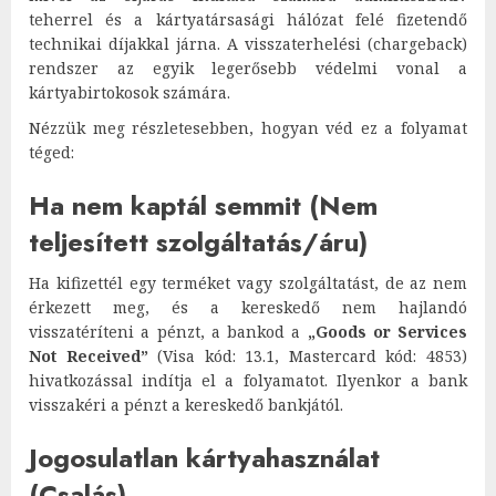
teherrel és a kártyatársasági hálózat felé fizetendő
technikai díjakkal járna. A visszaterhelési (chargeback)
rendszer az egyik legerősebb védelmi vonal a
kártyabirtokosok számára.
Nézzük meg részletesebben, hogyan véd ez a folyamat
téged:
Ha nem kaptál semmit (Nem
teljesített szolgáltatás/áru)
Ha kifizettél egy terméket vagy szolgáltatást, de az nem
érkezett meg, és a kereskedő nem hajlandó
visszatéríteni a pénzt, a bankod a
„Goods or Services
Not Received”
(Visa kód: 13.1, Mastercard kód: 4853)
hivatkozással indítja el a folyamatot. Ilyenkor a bank
visszakéri a pénzt a kereskedő bankjától.
Jogosulatlan kártyahasználat
(Csalás)