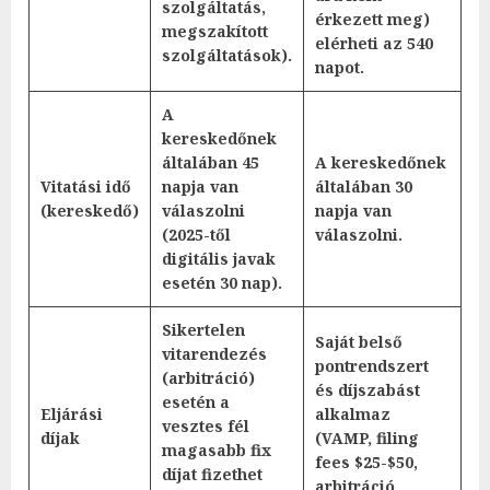
szolgáltatás,
érkezett meg)
megszakított
elérheti az 540
szolgáltatások).
napot.
A
kereskedőnek
általában 45
A kereskedőnek
Vitatási idő
napja van
általában 30
(kereskedő)
válaszolni
napja van
(2025-től
válaszolni.
digitális javak
esetén 30 nap).
Sikertelen
Saját belső
vitarendezés
pontrendszert
(arbitráció)
és díjszabást
esetén a
Eljárási
alkalmaz
vesztes fél
díjak
(VAMP, filing
magasabb fix
fees $25-$50,
díjat fizethet
arbitráció