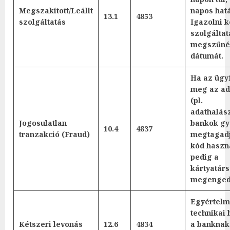
Megszakított/Leállt
napos hatá
13.1
4853
szolgáltatás
Igazolni k
szolgáltat
megszűné
dátumát.
Ha az ügyf
meg az ad
(pl.
adathalász
Jogosulatlan
bankok gy
10.4
4837
tranzakció (Fraud)
megtagadj
kód haszná
pedig a
kártyatár
megenged
Egyértel
technikai 
Kétszeri levonás
12.6
4834
a banknak 