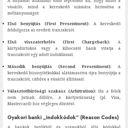
A folyamat általában több lépcsőből áll, hogy mind a
vásárló, mind a kereskedő számára biztosítsa a
méltányosságot:
Első benyújtás (First Presentment):
A kereskedő
feldolgozza az eredeti tranzakciót.
Első visszaterhelés (First Chargeback):
A
kártyabirtokos vagy a kibocsátó bank vitatja a
tranzakciót egy adott indoklással.
Második benyújtás (Second Presentment):
A
kereskedő bizonyítékokkal alátámasztva újra benyújtja a
tranzakciót, cáfolva a vásárló állításait.
Választottbírósági szakasz (Arbitration):
Ha a felek
nem jutnak dűlőre, a kártyatársaság (pl. Visa,
Mastercard) hoz végleges döntést.
Gyakori banki „indokkódok” (Reason Codes)
A bankok betűkből és számokból álló kódokkal