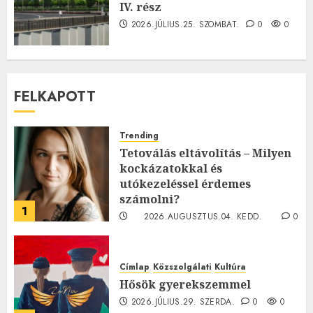
IV. rész
2026.JÚLIUS.25. SZOMBAT.
0
0
FELKAPOTT
Trending
Tetoválás eltávolítás – Milyen
kockázatokkal és
utókezeléssel érdemes
számolni?
1
2026.AUGUSZTUS.04. KEDD.
0
0
Címlap
Közszolgálati
Kultúra
Hősök gyerekszemmel
2026.JÚLIUS.29. SZERDA.
0
0