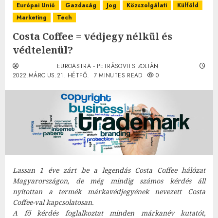
Európai Unió
Gazdaság
Jog
Közszolgálati
Külföld
Marketing
Tech
Costa Coffee = védjegy nélkül és
védtelenül?
EUROASTRA - PETRÁSOVITS ZOLTÁN
2022.MÁRCIUS.21. HÉTFŐ.
7 MINUTES READ
0
Lassan 1 éve zárt be a legendás Costa Coffee hálózat
Magyarországon, de még mindig számos kérdés áll
nyitottan a termék márkavédjegyének nevezett Costa
Coffee-val kapcsolatosan.
A fő kérdés foglalkoztat minden márkanév kutatót,