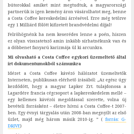
bútorokkal amiket mint megtudtuk, a magyarországi
partnerük is igen kemény áron vásárolhatot meg, benne
a Costa Coffee kereskedelmi árrésével. Erre még tetőzve
egy 1 Milliárd fölött kifizetett brandvédelmi díjjal!
Felröhögnénk ha nem keserédes lenne a poén, hiszen
ez olyan visszatetsző amin inkább sírhatnékunk van és
a döbbenet fanyarú karizmája ül ki arcunkra.
Mi olvasható a Costa Coffee egykori üzemeltető által
írt dokumentumokból számunkra
Idézet a Costa Coffee kávézó hálózatot üzemeltetők
Interneten, publikusan elérhető írásából: „Az egész úgy
kezdődött, hogy a magyar Lapker Zrt. tulajdonosa a
Lagardére francia cégcsoport a lapkereskedelem mellé –
egy kellemes kávézói megoldással szerette, volna új
bevételi forrásként – életre hívni a Costa Coffee-t 2007-
ben. Egy évnyi tárgyalás után 2008-ban megnyílt az első
üzlet, majd még három másik 2010-ig. ” (
forrás: G-
DRIVE
)