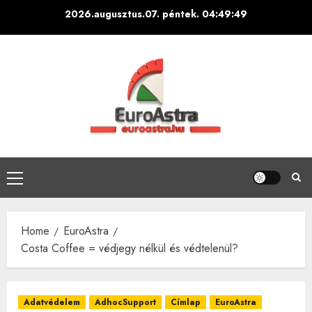
Skip
2026.augusztus.07. péntek.
04:49:50
to
content
Primary
Menu
Home
EuroAstra
Costa Coffee = védjegy nélkül és védtelenül?
Adatvédelem
AdhocSupport
Címlap
EuroAstra