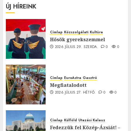
ÚJ HÍREINK
Címlap
Közszolgálati
Kultúra
Hősök gyerekszemmel
2026.JÚLIUS.29. SZERDA.
0
0
Címlap
EuroAstra
Gasztró
Megfiatalodott
2026.JÚLIUS.27. HÉTFŐ.
0
0
Címlap
Külföld
Utazási Kalauz
Fedezzük fel Közép-Ázsiát! –