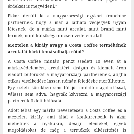
érdekeit is megvédeni.”
Ekkor derült ki a magyarországi egykori franchise
partnernek, hogy a már a látható védjegyek ugyan
léteznek, de a márka mint arculat, mint brand mint
termék, mint külsőség: nincsen védelem alatt.
Meztelen a király avagy a Costa Coffee termékének
arculatát bárki lemásolhatja rútul?
A Costa Coffee miután pénzt szedett 10 éven át a
márkavédelemért, arculatért, drágán és kiemelt áron
eladott bútorokat a magyarországi partnerének, aligha
etikus viselkedése lassan némán feledésbe merülhetne.
Egy üzleti körökben sem túl jól mutató magatartással,
választ sem adva, hagyták kévrezni a magyarországi
partnerük üzleti hálózatát.
Adott tehát egy márka nevezetesen a Costa Coffee és a
meztelen király, ami által a konkurenseik is akár
mehetnek a nyakukra, design elemeket, egyéb
megoldásokat de még a termékek elkészítését is