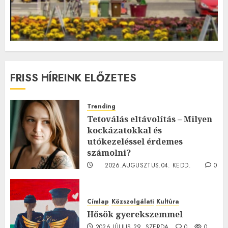
FRISS HÍREINK ELŐZETES
Trending
Tetoválás eltávolítás – Milyen
kockázatokkal és
utókezeléssel érdemes
számolni?
2026.AUGUSZTUS.04. KEDD.
0
0
Címlap
Közszolgálati
Kultúra
Hősök gyerekszemmel
2026.JÚLIUS.29. SZERDA.
0
0