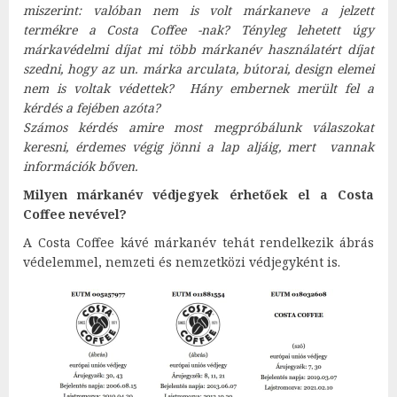
miszerint: valóban nem is volt márkaneve a jelzett
termékre a Costa Coffee -nak? Tényleg lehetett úgy
márkavédelmi díjat mi több márkanév használatért díjat
szedni, hogy az un. márka arculata, bútorai, design elemei
nem is voltak védettek? Hány embernek merült fel a
kérdés a fejében azóta?
Számos kérdés amire most megpróbálunk válaszokat
keresni, érdemes végig jönni a lap aljáig, mert vannak
információk bőven.
Milyen márkanév védjegyek érhetőek el a Costa
Coffee nevével?
A Costa Coffee kávé márkanév tehát rendelkezik ábrás
védelemmel, nemzeti és nemzetközi védjegyként is.