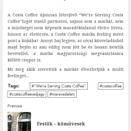
A Costa Coffee újonnan létrejövő “We’re Serving Costa
Coffee”logót viselő partnerei, sajnos sem a márkát, sem
a minőséget nem képesek maradéktalanul életre hívni,
hiszen az életérzés, a Costa Coffee márka feeling ment
pont a kukába! Annyi baj legyen: az utcai kávéeladásból
majd bejön az ami eddig nem jött be és lassan betelik
bevétellel, a márka magyarországi megvásárlására
költött csupor is.
Mi meg akik szerettük a márkát élvezhetjük a multi
feelinget…
Tags:
#“We’re Serving Costa Coffee”
#costacoffee
#costacoffeevedjegy
#maravedelem
Post
Previous
navigation
Pre
Festők – kőművesek
post