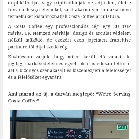
duplikálhatják vagy triplikálhatják ne adj isten, életre
hívva a design elemeket, saját akármilyen fantázia nevű
terméküket kistafirozhatják Costa Coffee arculatúra.
A Costa Coffee egy professzionális cég: egy EU TOP
márka, UK Nemzeti Márkája design és arculat védelem
nélkül működő, de ezekért ezen jogcímen franchise
partnereitől díjat szedő cég.
Kíváncsian várjuk, hogy mikor kerül elő valaki aki
jogilag, márkavédelem és egyéb okán is elkezdi feltúrni
azt a bizonyos szénakazalt és kiszemezgeti a felelősséget
és a felelősöket egyaránt.
Ami marad az új, a durván meglepő: “We’re Serving
Costa Coffee”