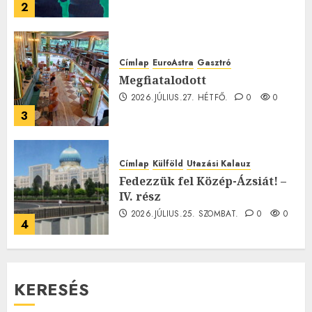
2
Címlap
EuroAstra
Gasztró
Megfiatalodott
2026.JÚLIUS.27. HÉTFŐ.
0
0
3
Címlap
Külföld
Utazási Kalauz
Fedezzük fel Közép-Ázsiát! –
IV. rész
2026.JÚLIUS.25. SZOMBAT.
0
0
4
KERESÉS