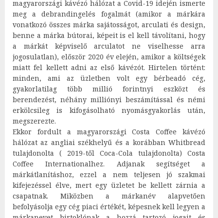
magyarországi kávézó hálózat a Covid-19 idején ismerte
meg a debrandingelés fogalmát (amikor a márkára
vonatkozó összes márka sajátosságot, arculati és design,
benne a márka bútorai, képeit is el kell távolítani, hogy
a márkát képviselő arculatot ne viselhesse arra
jogosulatlan), először 2020 év elején, amikor a költségek
miatt fel kellett adni az első kávézót. Hirtelen történt:
minden, ami az üzletben volt egy bérbeadó cég,
gyakorlatilag több millió forintnyi eszközt és
berendezést, néhány milliónyi beszámítással és némi
erkölcsileg is kifogásolható nyomásgyakorlás után,
megszerezte.
Ekkor fordult a magyarországi Costa Coffee kávézó
hálózat az angliai székhelyű és a korábban Whitbread
tulajdonolta ( 2019-től Coca-Cola tulajdonolta) Costa
Coffee Internationalhez. Adjanak segítséget a
márkátlanításhoz, ezzel a nem teljesen jó szakmai
kifejezéssel élve, mert egy üzletet be kellett zárnia a
csapatnak. Miközben a márkanév alapvetően
befolyásolja egy cég piaci értékét, képesnek kell legyen a
márkanevet birtoklónak a hozzá tartozó jogait és