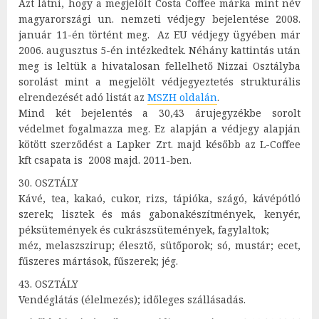
Azt látni, hogy a megjelölt Costa Coffee márka mint név
magyarországi un. nemzeti védjegy bejelentése 2008.
január 11-én történt meg. Az EU védjegy ügyében már
2006. augusztus 5-én intézkedtek. Néhány kattintás után
meg is leltük a hivatalosan fellelhető Nizzai Osztályba
sorolást mint a megjelölt védjegyeztetés strukturális
elrendezését adó listát az
MSZH oldalán
.
Mind két bejelentés a 30,43 árujegyzékbe sorolt
védelmet fogalmazza meg. Ez alapján a védjegy alapján
kötött szerződést a Lapker Zrt. majd később az L-Coffee
kft csapata is 2008 majd. 2011-ben.
30. OSZTÁLY
Kávé, tea, kakaó, cukor, rizs, tápióka, szágó, kávépótló
szerek; lisztek és más gabonakészítmények, kenyér,
péksütemények és cukrászsütemények, fagylaltok;
méz, melaszszirup; élesztő, sütőporok; só, mustár; ecet,
fűszeres mártások, fűszerek; jég.
43. OSZTÁLY
Vendéglátás (élelmezés); időleges szállásadás.