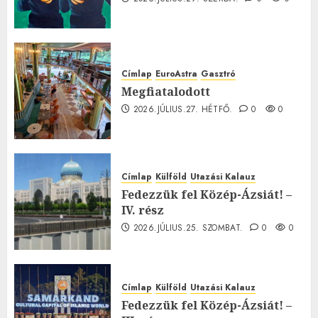
Címlap
EuroAstra
Gasztró
Megfiatalodott
2026.JÚLIUS.27. HÉTFŐ.
0
0
Címlap
Külföld
Utazási Kalauz
Fedezzük fel Közép-Ázsiát! –
IV. rész
2026.JÚLIUS.25. SZOMBAT.
0
0
Címlap
Külföld
Utazási Kalauz
Fedezzük fel Közép-Ázsiát! –