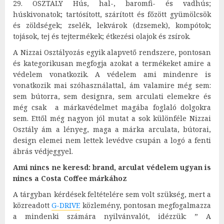
29. OSZTÁLY Hús, hal-, baromfi- és vadhús;
húskivonatok; tartósított, szárított és főzött gyümölcsök
és zöldségek; zselék, lekvárok (dzsemek), kompótok;
tojások, tej és tejtermékek; étkezési olajok és zsírok.
A Nizzai Osztályozás egyik alapvető rendszere, pontosan
és kategorikusan megfogja azokat a termékeket amire a
védelem vonatkozik. A védelem ami mindenre is
vonatkozik mai szóhasználattal, ám valamire még sem:
sem bútorra, sem designra, sem arculati elemekre és
még csak a márkavédelmet magába foglaló dolgokra
sem. Ettől még nagyon jól mutat a sok különféle Nizzai
Osztály ám a lényeg, maga a márka arculata, bútorai,
design elemei nem lettek levédve csupán a logó a fenti
ábrás védjeggyel.
Ami nincs ne keresd: brand, arculat védelem ugyan is
nincs a Costa Coffee márkához
A tárgyban kérdések feltételére sem volt szükség, mert a
közreadott
G-DRIVE
közlemény, pontosan megfogalmazza
a mindenki számára nyilvánvalót, idézzük: ” A