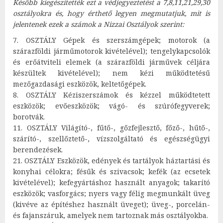
Később kiegészítették ezt a védjegyeztetést a 7,8,11,21,29,30
osztályokra és, hogy érthető legyen megmutatjuk, mit is
jelentenek ezek a számok a Nizzai Osztályok szerint:
7. OSZTÁLY Gépek és szerszámgépek; motorok (a
szárazföldi járműmotorok kivételével); tengelykapcsolók
és erőátviteli elemek (a szárazföldi járművek céljára
készültek kivételével); nem kézi működtetésű
mezőgazdasági eszközök, keltetőgépek.
8. OSZTÁLY Kéziszerszámok és kézzel működtetett
eszközök; evőeszközök; vágó- és szúrófegyverek;
borotvák.
11. OSZTÁLY Világító-, fűtő-, gőzfejlesztő, főző-, hűtő-,
szárító-, szellőztető-, vízszolgáltató és egészségügyi
berendezések.
21. OSZTÁLY Eszközök, edények és tartályok háztartási és
konyhai célokra; fésűk és szivacsok; kefék (az ecsetek
kivételével); kefegyártáshoz használt anyagok; takarító
eszközök; vasforgács; nyers vagy félig megmunkált üveg
(kivéve az építéshez használt üveget); üveg-, porcelán-
és fajanszáruk, amelyek nem tartoznak más osztályokba.