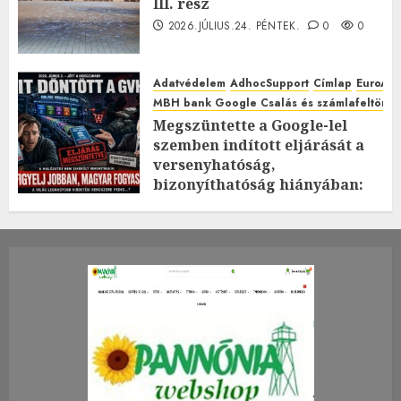
III. rész
2026.JÚLIUS.24. PÉNTEK.
0
0
Adatvédelem
AdhocSupport
Címlap
EuroAst
MBH bank Google Csalás és számlafeltörés 
Megszüntette a Google-lel
szemben indított eljárását a
versenyhatóság,
bizonyíthatóság hiányában:
TE mit gondolsz erről?
2026.JÚLIUS.23. CSÜTÖRTÖK.
0
0