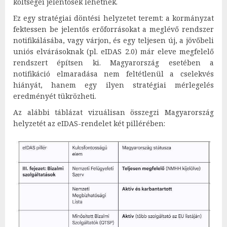
költségei jelentősek lehetnek.
Ez egy stratégiai döntési helyzetet teremt: a kormányzat
fektessen be jelentős erőforrásokat a meglévő rendszer
notifikálásába, vagy várjon, és egy teljesen új, a jövőbeli
uniós elvárásoknak (pl. eIDAS 2.0) már eleve megfelelő
rendszert építsen ki. Magyarország esetében a
notifikáció elmaradása nem feltétlenül a cselekvés
hiányát, hanem egy ilyen stratégiai mérlegelés
eredményét tükrözheti.
Az alábbi táblázat vizuálisan összegzi Magyarország
helyzetét az eIDAS-rendelet két pillérében: