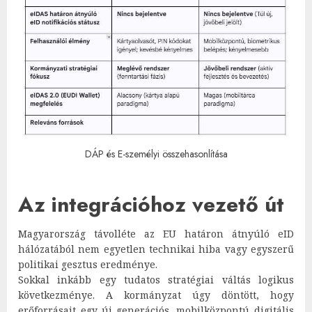
DÁP és E-személyi összehasonlítása
Az integrációhoz vezető út
Magyarország távolléte az EU határon átnyúló eID
hálózatából nem egyetlen technikai hiba vagy egyszerű
politikai gesztus eredménye.
Sokkal inkább egy tudatos stratégiai váltás logikus
következménye. A kormányzat úgy döntött, hogy
erőforrásait egy új generációs, mobilközpontú digitális