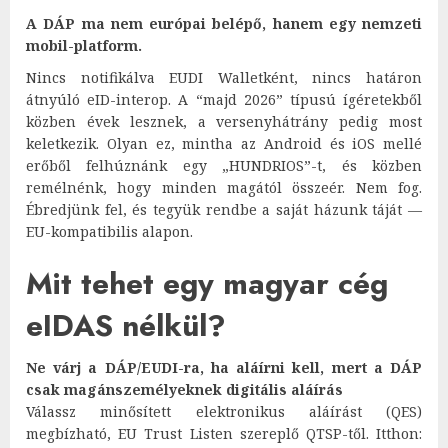
A DÁP ma nem európai belépő, hanem egy nemzeti
mobil-platform.
Nincs notifikálva EUDI Walletként, nincs határon
átnyúló eID-interop. A “majd 2026” típusú ígéretekből
közben évek lesznek, a versenyhátrány pedig most
keletkezik. Olyan ez, mintha az Android és iOS mellé
erőből felhúznánk egy „HUNDRIOS”-t, és közben
remélnénk, hogy minden magától összeér. Nem fog.
Ébredjünk fel, és tegyük rendbe a saját házunk táját —
EU-kompatibilis alapon.
Mit tehet egy magyar cég
eIDAS nélkül?
Ne várj a DÁP/EUDI-ra, ha aláírni kell, mert a DÁP
csak magánszemélyeknek digitális aláírás
Válassz minősített elektronikus aláírást (QES)
megbízható, EU Trust Listen szereplő QTSP-től. Itthon: