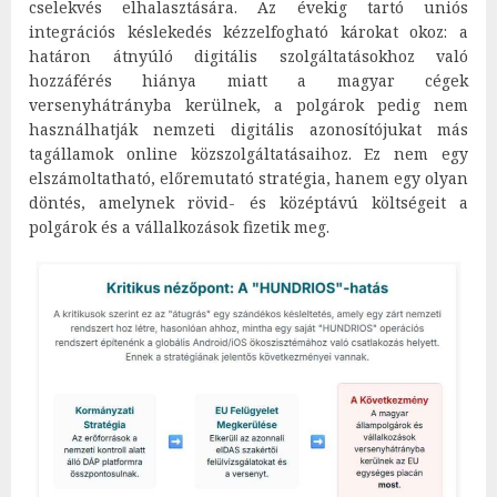
cselekvés elhalasztására. Az évekig tartó uniós
integrációs késlekedés kézzelfogható károkat okoz: a
határon átnyúló digitális szolgáltatásokhoz való
hozzáférés hiánya miatt a magyar cégek
versenyhátrányba kerülnek, a polgárok pedig nem
használhatják nemzeti digitális azonosítójukat más
tagállamok online közszolgáltatásaihoz. Ez nem egy
elszámoltatható, előremutató stratégia, hanem egy olyan
döntés, amelynek rövid- és középtávú költségeit a
polgárok és a vállalkozások fizetik meg.