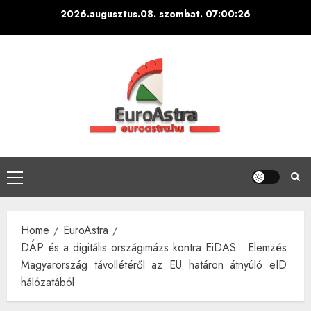
Skip
2026.augusztus.08. szombat.
07:00:27
to
content
Primary
Menu
Home
EuroAstra
DÁP és a digitális országimázs kontra EiDAS : Elemzés
Magyarország távollétéről az EU határon átnyúló eID
hálózatából