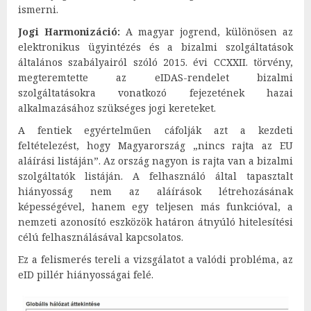
ismerni.
Jogi Harmonizáció:
A magyar jogrend, különösen az
elektronikus ügyintézés és a bizalmi szolgáltatások
általános szabályairól szóló 2015. évi CCXXII. törvény,
megteremtette az eIDAS-rendelet bizalmi
szolgáltatásokra vonatkozó fejezetének hazai
alkalmazásához szükséges jogi kereteket.
A fentiek egyértelműen cáfolják azt a kezdeti
feltételezést, hogy Magyarország „nincs rajta az EU
aláírási listáján”. Az ország nagyon is rajta van a bizalmi
szolgáltatók listáján. A felhasználó által tapasztalt
hiányosság nem az aláírások létrehozásának
képességével, hanem egy teljesen más funkcióval, a
nemzeti azonosító eszközök határon átnyúló hitelesítési
célú felhasználásával kapcsolatos.
Ez a felismerés tereli a vizsgálatot a valódi probléma, az
eID pillér hiányosságai felé.