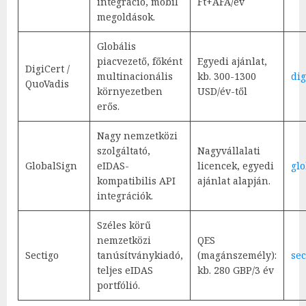
integráció, mobil
Ft+ÁFA/év
megoldások.
Globális
piacvezető, főként
Egyedi ajánlat,
DigiCert /
multinacionális
kb. 300-1300
dig
QuoVadis
környezetben
USD/év-től
erős.
Nagy nemzetközi
szolgáltató,
Nagyvállalati
GlobalSign
eIDAS-
licencek, egyedi
gl
kompatibilis API
ajánlat alapján.
integrációk.
Széles körű
nemzetközi
QES
Sectigo
tanúsítványkiadó,
(magánszemély):
sec
teljes eIDAS
kb. 280 GBP/3 év
portfólió.