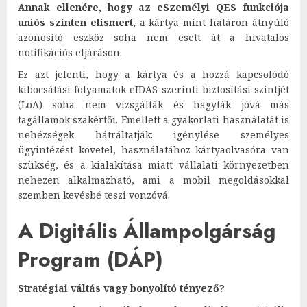
Annak ellenére, hogy az eSzemélyi QES funkciója
uniós szinten elismert,
a kártya mint határon átnyúló
azonosító eszköz soha nem esett át a hivatalos
notifikációs eljáráson.
Ez azt jelenti, hogy a kártya és a hozzá kapcsolódó
kibocsátási folyamatok eIDAS szerinti biztosítási szintjét
(LoA) soha nem vizsgálták és hagyták jóvá más
tagállamok szakértői. Emellett a gyakorlati használatát is
nehézségek hátráltatják: igénylése személyes
ügyintézést követel, használatához kártyaolvasóra van
szükség, és a kialakítása miatt vállalati környezetben
nehezen alkalmazható, ami a mobil megoldásokkal
szemben kevésbé teszi vonzóvá.
A Digitális Állampolgárság
Program (DÁP)
Stratégiai váltás vagy bonyolító tényező?