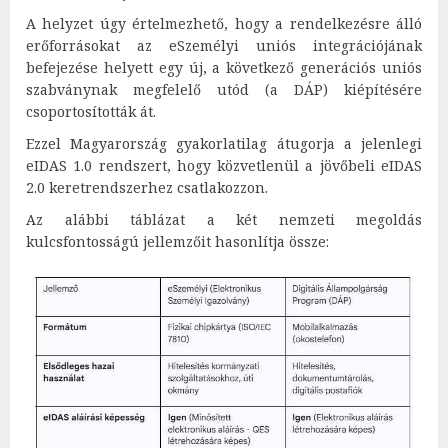
A helyzet úgy értelmezhető, hogy a rendelkezésre álló
erőforrásokat az eSzemélyi uniós integrációjának
befejezése helyett egy új, a következő generációs uniós
szabványnak megfelelő utód (a DÁP) kiépítésére
csoportosították át.
Ezzel Magyarország gyakorlatilag átugorja a jelenlegi
eIDAS 1.0 rendszert, hogy közvetlenül a jövőbeli eIDAS
2.0 keretrendszerhez csatlakozzon.
Az alábbi táblázat a két nemzeti megoldás
kulcsfontosságú jellemzőit hasonlítja össze: