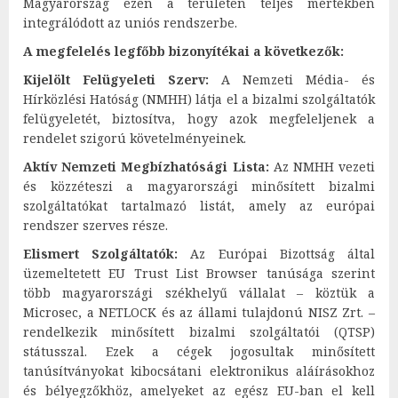
Magyarország ezen a területen teljes mértékben
integrálódott az uniós rendszerbe.
A megfelelés legfőbb bizonyítékai a következők:
Kijelölt Felügyeleti Szerv:
A Nemzeti Média- és
Hírközlési Hatóság (NMHH) látja el a bizalmi szolgáltatók
felügyeletét, biztosítva, hogy azok megfeleljenek a
rendelet szigorú követelményeinek.
Aktív Nemzeti Megbízhatósági Lista:
Az NMHH vezeti
és közzéteszi a magyarországi minősített bizalmi
szolgáltatókat tartalmazó listát, amely az európai
rendszer szerves része.
Elismert Szolgáltatók:
Az Európai Bizottság által
üzemeltetett EU Trust List Browser tanúsága szerint
több magyarországi székhelyű vállalat – köztük a
Microsec, a NETLOCK és az állami tulajdonú NISZ Zrt. –
rendelkezik minősített bizalmi szolgáltatói (QTSP)
státusszal. Ezek a cégek jogosultak minősített
tanúsítványokat kibocsátani elektronikus aláírásokhoz
és bélyegzőkhöz, amelyeket az egész EU-ban el kell