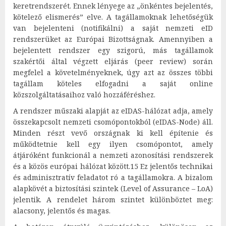
keretrendszerét. Ennek lényege az „önkéntes bejelentés,
kötelező elismerés” elve. A tagállamoknak lehetőségük
van bejelenteni (notifikálni) a saját nemzeti eID
rendszerüket az Európai Bizottságnak. Amennyiben a
bejelentett rendszer egy szigorú, más tagállamok
szakértői által végzett eljárás (peer review) során
megfelel a követelményeknek, úgy azt az összes többi
tagállam köteles elfogadni a saját online
közszolgáltatásaihoz való hozzáféréshez.
A rendszer műszaki alapját az eIDAS-hálózat adja, amely
összekapcsolt nemzeti csomópontokból (eIDAS-Node) áll.
Minden részt vevő országnak ki kell építenie és
működtetnie kell egy ilyen csomópontot, amely
átjáróként funkcionál a nemzeti azonosítási rendszerek
és a közös európai hálózat között.15 Ez jelentős technikai
és adminisztratív feladatot ró a tagállamokra. A bizalom
alapkövét a biztosítási szintek (Level of Assurance – LoA)
jelentik. A rendelet három szintet különböztet meg:
alacsony, jelentős és magas.