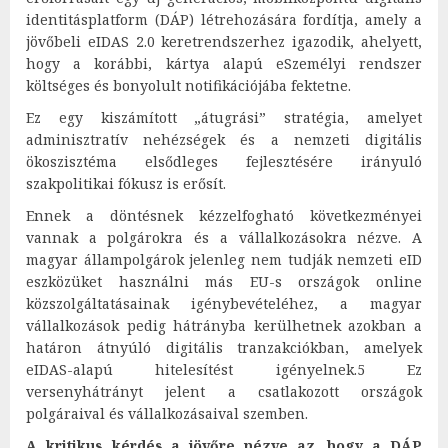
identitásplatform (DÁP) létrehozására fordítja, amely a
jövőbeli eIDAS 2.0 keretrendszerhez igazodik, ahelyett,
hogy a korábbi, kártya alapú eSzemélyi rendszer
költséges és bonyolult notifikációjába fektetne.
Ez egy kiszámított „átugrási” stratégia, amelyet
adminisztratív nehézségek és a nemzeti digitális
ökoszisztéma elsődleges fejlesztésére irányuló
szakpolitikai fókusz is erősít.
Ennek a döntésnek kézzelfogható következményei
vannak a polgárokra és a vállalkozásokra nézve. A
magyar állampolgárok jelenleg nem tudják nemzeti eID
eszközüket használni más EU-s országok online
közszolgáltatásainak igénybevételéhez, a magyar
vállalkozások pedig hátrányba kerülhetnek azokban a
határon átnyúló digitális tranzakciókban, amelyek
eIDAS-alapú hitelesítést igényelnek.5 Ez
versenyhátrányt jelent a csatlakozott országok
polgáraival és vállalkozásaival szemben.
A kritikus kérdés a jövőre nézve az, hogy a DÁP