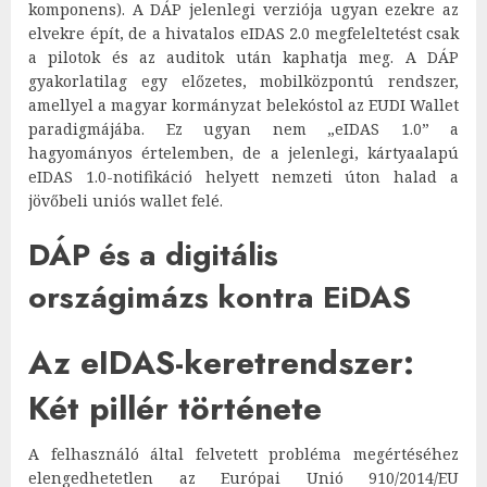
komponens). A DÁP jelenlegi verziója ugyan ezekre az
elvekre épít, de a hivatalos eIDAS 2.0 megfeleltetést csak
a pilotok és az auditok után kaphatja meg. A DÁP
gyakorlatilag egy előzetes, mobilközpontú rendszer,
amellyel a magyar kormányzat belekóstol az EUDI Wallet
paradigmájába. Ez ugyan nem „eIDAS 1.0” a
hagyományos értelemben, de a jelenlegi, kártyaalapú
eIDAS 1.0-notifikáció helyett nemzeti úton halad a
jövőbeli uniós wallet felé.
DÁP és a digitális
országimázs kontra EiDAS
Az eIDAS-keretrendszer:
Két pillér története
A felhasználó által felvetett probléma megértéséhez
elengedhetetlen az Európai Unió 910/2014/EU