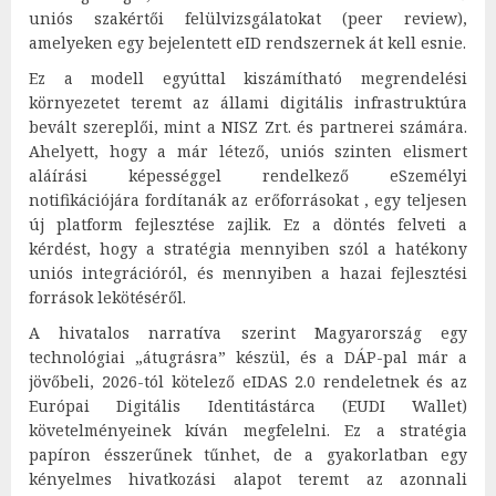
uniós szakértői felülvizsgálatokat (peer review),
amelyeken egy bejelentett eID rendszernek át kell esnie.
Ez a modell egyúttal kiszámítható megrendelési
környezetet teremt az állami digitális infrastruktúra
bevált szereplői, mint a NISZ Zrt. és partnerei számára.
Ahelyett, hogy a már létező, uniós szinten elismert
aláírási képességgel rendelkező eSzemélyi
notifikációjára fordítanák az erőforrásokat , egy teljesen
új platform fejlesztése zajlik. Ez a döntés felveti a
kérdést, hogy a stratégia mennyiben szól a hatékony
uniós integrációról, és mennyiben a hazai fejlesztési
források lekötéséről.
A hivatalos narratíva szerint Magyarország egy
technológiai „átugrásra” készül, és a DÁP-pal már a
jövőbeli, 2026-tól kötelező eIDAS 2.0 rendeletnek és az
Európai Digitális Identitástárca (EUDI Wallet)
követelményeinek kíván megfelelni. Ez a stratégia
papíron ésszerűnek tűnhet, de a gyakorlatban egy
kényelmes hivatkozási alapot teremt az azonnali