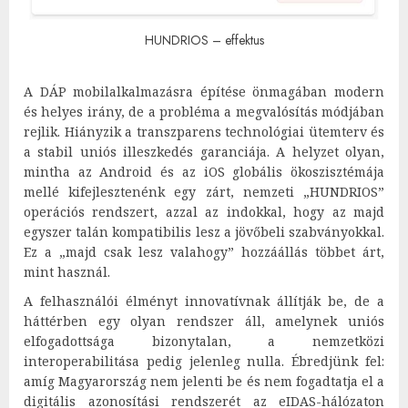
HUNDRIOS – effektus
A DÁP mobilalkalmazásra építése önmagában modern
és helyes irány, de a probléma a megvalósítás módjában
rejlik. Hiányzik a transzparens technológiai ütemterv és
a stabil uniós illeszkedés garanciája. A helyzet olyan,
mintha az Android és az iOS globális ökoszisztémája
mellé kifejlesztenénk egy zárt, nemzeti „HUNDRIOS”
operációs rendszert, azzal az indokkal, hogy az majd
egyszer talán kompatibilis lesz a jövőbeli szabványokkal.
Ez a „majd csak lesz valahogy” hozzáállás többet árt,
mint használ.
A felhasználói élményt innovatívnak állítják be, de a
háttérben egy olyan rendszer áll, amelynek uniós
elfogadottsága bizonytalan, a nemzetközi
interoperabilitása pedig jelenleg nulla. Ébredjünk fel:
amíg Magyarország nem jelenti be és nem fogadtatja el a
digitális azonosítási rendszerét az eIDAS-hálózaton