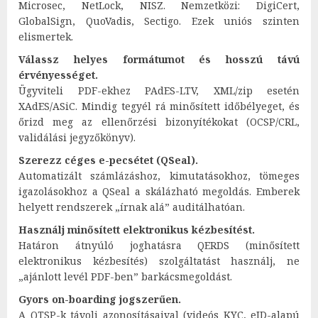
Microsec, NetLock, NISZ. Nemzetközi: DigiCert,
GlobalSign, QuoVadis, Sectigo. Ezek uniós szinten
elismertek.
Válassz helyes formátumot és hosszú távú
érvényességet.
Ügyviteli PDF-ekhez PAdES-LTV, XML/zip esetén
XAdES/ASiC. Mindig tegyél rá minősített időbélyeget, és
őrizd meg az ellenőrzési bizonyítékokat (OCSP/CRL,
validálási jegyzőkönyv).
Szerezz céges e-pecsétet (QSeal).
Automatizált számlázáshoz, kimutatásokhoz, tömeges
igazolásokhoz a QSeal a skálázható megoldás. Emberek
helyett rendszerek „írnak alá” auditálhatóan.
Használj minősített elektronikus kézbesítést.
Határon átnyúló joghatásra QERDS (minősített
elektronikus kézbesítés) szolgáltatást használj, ne
„ajánlott levél PDF-ben” barkácsmegoldást.
Gyors on-boarding jogszerűen.
A QTSP-k távoli azonosításaival (videós KYC, eID-alapú