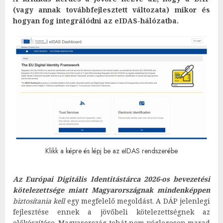
(vagy annak továbbfejlesztett változata) mikor és
hogyan fog integrálódni az eIDAS-hálózatba.
Klikk a képre és lépj be az eIDAS rendszerébe
Az Európai Digitális Identitástárca 2026-os bevezetési
kötelezettsége miatt Magyarországnak mindenképpen
biztosítania kell
egy megfelelő megoldást. A DÁP jelenlegi
fejlesztése ennek a jövőbeli kötelezettségnek az
előkészítése. Magyarország tehát nem véglegesen marad