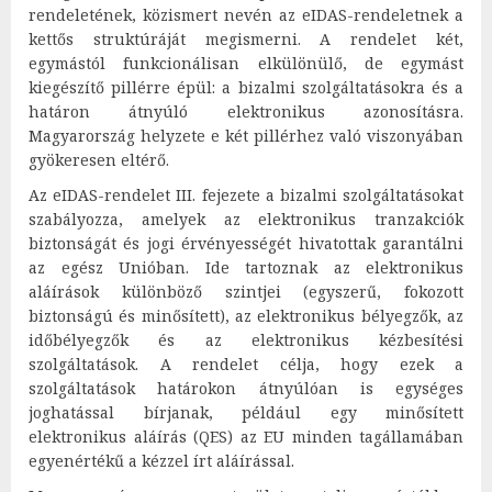
rendeletének, közismert nevén az eIDAS-rendeletnek a
kettős struktúráját megismerni. A rendelet két,
egymástól funkcionálisan elkülönülő, de egymást
kiegészítő pillérre épül: a bizalmi szolgáltatásokra és a
határon átnyúló elektronikus azonosításra.
Magyarország helyzete e két pillérhez való viszonyában
gyökeresen eltérő.
Az eIDAS-rendelet III. fejezete a bizalmi szolgáltatásokat
szabályozza, amelyek az elektronikus tranzakciók
biztonságát és jogi érvényességét hivatottak garantálni
az egész Unióban. Ide tartoznak az elektronikus
aláírások különböző szintjei (egyszerű, fokozott
biztonságú és minősített), az elektronikus bélyegzők, az
időbélyegzők és az elektronikus kézbesítési
szolgáltatások. A rendelet célja, hogy ezek a
szolgáltatások határokon átnyúlóan is egységes
joghatással bírjanak, például egy minősített
elektronikus aláírás (QES) az EU minden tagállamában
egyenértékű a kézzel írt aláírással.