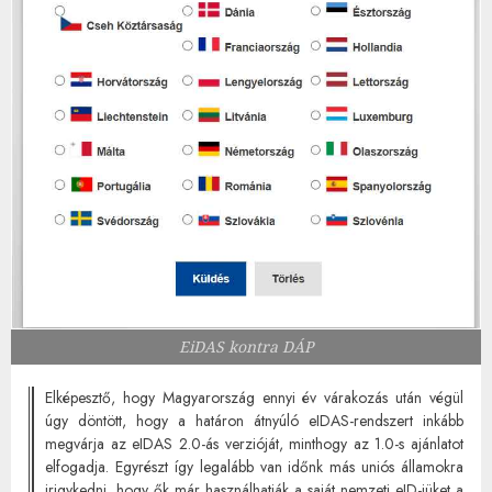
EiDAS kontra DÁP
Elképesztő, hogy Magyarország ennyi év várakozás után végül
úgy döntött, hogy a határon átnyúló eIDAS-rendszert inkább
megvárja az eIDAS 2.0-ás verzióját, minthogy az 1.0-s ajánlatot
elfogadja. Egyrészt így legalább van időnk más uniós államokra
irigykedni, hogy ők már használhatják a saját nemzeti eID-jüket a