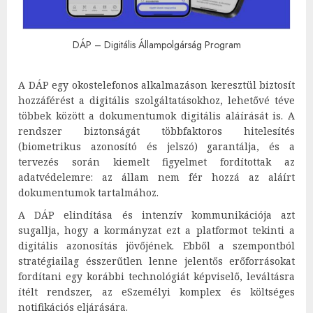
DÁP – Digitális Állampolgárság Program
A DÁP egy okostelefonos alkalmazáson keresztül biztosít
hozzáférést a digitális szolgáltatásokhoz, lehetővé téve
többek között a dokumentumok digitális aláírását is. A
rendszer biztonságát többfaktoros hitelesítés
(biometrikus azonosító és jelszó) garantálja, és a
tervezés során kiemelt figyelmet fordítottak az
adatvédelemre: az állam nem fér hozzá az aláírt
dokumentumok tartalmához.
A DÁP elindítása és intenzív kommunikációja azt
sugallja, hogy a kormányzat ezt a platformot tekinti a
digitális azonosítás jövőjének. Ebből a szempontból
stratégiailag ésszerűtlen lenne jelentős erőforrásokat
fordítani egy korábbi technológiát képviselő, leváltásra
ítélt rendszer, az eSzemélyi komplex és költséges
notifikációs eljárására.