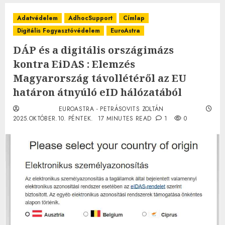
Adatvédelem
AdhocSupport
Címlap
Digitális Fogyasztóvédelem
EuroAstra
DÁP és a digitális országimázs
kontra EiDAS : Elemzés
Magyarország távollétéről az EU
határon átnyúló eID hálózatából
EUROASTRA - PETRÁSOVITS ZOLTÁN
2025.OKTÓBER.10. PÉNTEK.
17 MINUTES READ
1
0