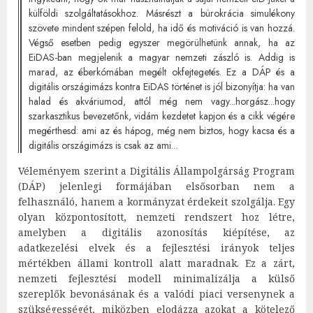
külföldi szolgáltatásokhoz. Másrészt a bürokrácia simulékony
szövete mindent szépen felold, ha idő és motiváció is van hozzá.
Végső esetben pedig egyszer megörülhetünk annak, ha az
EiDAS-ban megjelenik a magyar nemzeti zászló is. Addig is
marad, az éberkómában megélt okfejtegetés. Ez a DÁP és a
digitális országimázs kontra EiDAS történet is jól bizonyítja: ha van
halad és akváriumod, attól még nem vagy...horgász...hogy
szarkasztikus bevezetőnk, vidám kezdetet kapjon és a cikk végére
megérthesd: ami az és hápog, még nem biztos, hogy kacsa és a
digitális országimázs is csak az ami...
Véleményem szerint a Digitális Állampolgárság Program
(DÁP) jelenlegi formájában elsősorban nem a
felhasználó, hanem a kormányzat érdekeit szolgálja. Egy
olyan központosított, nemzeti rendszert hoz létre,
amelyben a digitális azonosítás kiépítése, az
adatkezelési elvek és a fejlesztési irányok teljes
mértékben állami kontroll alatt maradnak. Ez a zárt,
nemzeti fejlesztési modell minimalizálja a külső
szereplők bevonásának és a valódi piaci versenynek a
szükségességét, miközben elodázza azokat a kötelező