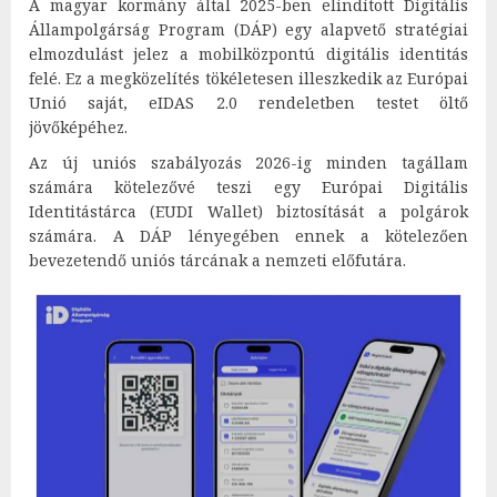
A magyar kormány által 2025-ben elindított Digitális
Állampolgárság Program (DÁP) egy alapvető stratégiai
elmozdulást jelez a mobilközpontú digitális identitás
felé. Ez a megközelítés tökéletesen illeszkedik az Európai
Unió saját, eIDAS 2.0 rendeletben testet öltő
jövőképéhez.
Az új uniós szabályozás 2026-ig minden tagállam
számára kötelezővé teszi egy Európai Digitális
Identitástárca (EUDI Wallet) biztosítását a polgárok
számára. A DÁP lényegében ennek a kötelezően
bevezetendő uniós tárcának a nemzeti előfutára.