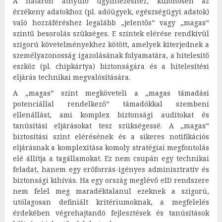
A határon átnyúló ügyintézéshez, különösen az
érzékeny adatokhoz (pl. adóügyek, egészségügyi adatok)
való hozzáféréshez legalább „jelentős” vagy „magas”
szintű besorolás szükséges. E szintek elérése rendkívül
szigorú követelményekhez kötött, amelyek kiterjednek a
személyazonosság igazolásának folyamatára, a hitelesítő
eszköz (pl. chipkártya) biztonságára és a hitelesítési
eljárás technikai megvalósítására.
A „magas” szint megköveteli a „magas támadási
potenciállal rendelkező” támadókkal szembeni
ellenállást, ami komplex biztonsági auditokat és
tanúsítási eljárásokat tesz szükségessé. A „magas”
biztosítási szint elérésének és a sikeres notifikációs
eljárásnak a komplexitása komoly stratégiai megfontolás
elé állítja a tagállamokat. Ez nem csupán egy technikai
feladat, hanem egy erőforrás-igényes adminisztratív és
biztonsági kihívás. Ha egy ország meglévő eID rendszere
nem felel meg maradéktalanul ezeknek a szigorú,
utólagosan definiált kritériumoknak, a megfelelés
érdekében végrehajtandó fejlesztések és tanúsítások