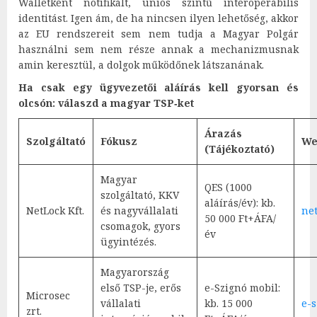
Walletként notifikált, uniós szintű interoperábilis
identitást. Igen ám, de ha nincsen ilyen lehetőség, akkor
az EU rendszereit sem nem tudja a Magyar Polgár
használni sem nem része annak a mechanizmusnak
amin keresztül, a dolgok működőnek látszanának.
Ha csak egy ügyvezetői aláírás kell gyorsan és
olcsón: válaszd a magyar TSP‑ket
Árazás
Szolgáltató
Fókusz
We
(Tájékoztató)
Magyar
QES (1000
szolgáltató, KKV
aláírás/év): kb.
NetLock Kft.
és nagyvállalati
ne
50 000 Ft+ÁFA/
csomagok, gyors
év
ügyintézés.
Magyarország
első TSP-je, erős
e-Szignó mobil:
Microsec
vállalati
kb. 15 000
e-
zrt.