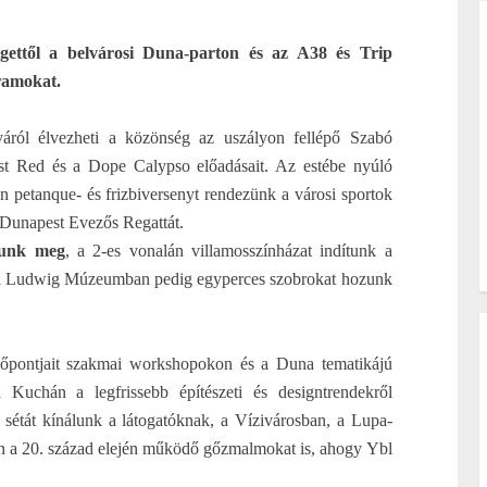
zigettől a belvárosi Duna-parton és az A38 és Trip
ramokat.
yáról élvezheti a közönség az uszályon fellépő Szabó
st Red és a Dope Calypso előadásait. Az estébe nyúló
en petanque- és frizbiversenyt rendezünk a városi sportok
ő Dunapest Evezős Regattát.
ítunk meg
, a 2-es vonalán villamosszínházat indítunk a
 a Ludwig Múzeumban pedig egyperces szobrokat hozunk
ézőpontjait szakmai workshopokon és a Duna tematikájú
uchán a legfrissebb építészeti és designtrendekről
 sétát kínálunk a látogatóknak, a Vízivárosban, a Lupa-
on a 20. század elején működő gőzmalmokat is, ahogy Ybl