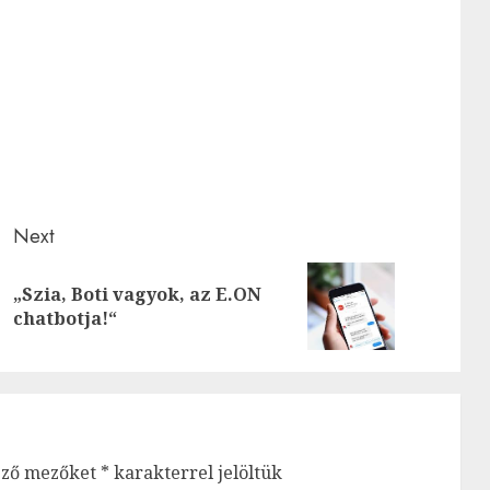
Next
„Szia, Boti vagyok, az E.ON
Previous
Next
chatbotja!“
post:
post:
ező mezőket
*
karakterrel jelöltük