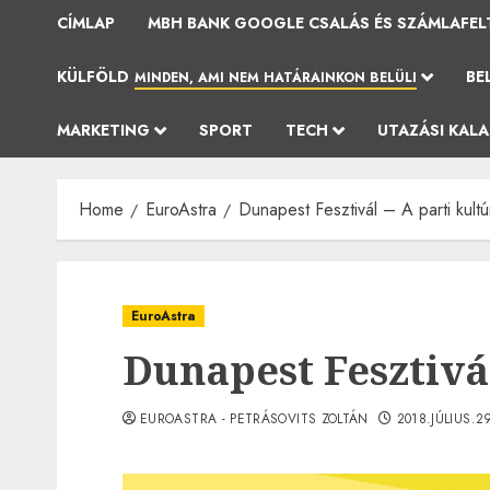
CÍMLAP
MBH BANK GOOGLE CSALÁS ÉS SZÁMLAFEL
KÜLFÖLD
BE
MINDEN, AMI NEM HATÁRAINKON BELÜLI
MARKETING
SPORT
TECH
UTAZÁSI KAL
Home
EuroAstra
Dunapest Fesztivál – A parti kultú
EuroAstra
Dunapest Fesztivál
EUROASTRA - PETRÁSOVITS ZOLTÁN
2018.JÚLIUS.2