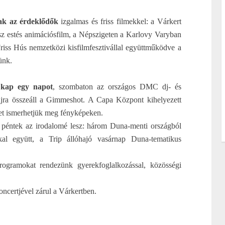
ak az érdeklődők
izgalmas és friss filmekkel: a Várkert
sz estés animációsfilm, a Népszigeten a Karlovy Varyban
riss Hús nemzetközi kisfilmfesztivállal együttműködve a
ünk.
 kap egy napot
, szombaton az országos DMC dj- és
 újra összeáll a Gimmeshot. A Capa Központ kihelyezett
tet ismerhetjük meg fényképeken.
péntek az irodalomé lesz: három Duna-menti országból
kal együtt, a Trip állóhajó vasárnap Duna-tematikus
ogramokat rendezünk gyerekfoglalkozással, közösségi
ncertjével zárul a Várkertben.