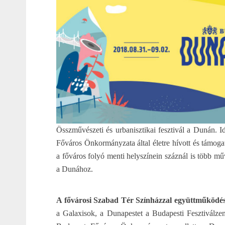
Összművészeti és urbanisztikai fesztivál a Dunán.
Főváros Önkormányzata által életre hívott és támoga
a főváros folyó menti helyszínein száznál is több m
a Dunához.
A fővárosi Szabad Tér Színházzal együttműködé
a Galaxisok, a Dunapestet a Budapesti Fesztiválze