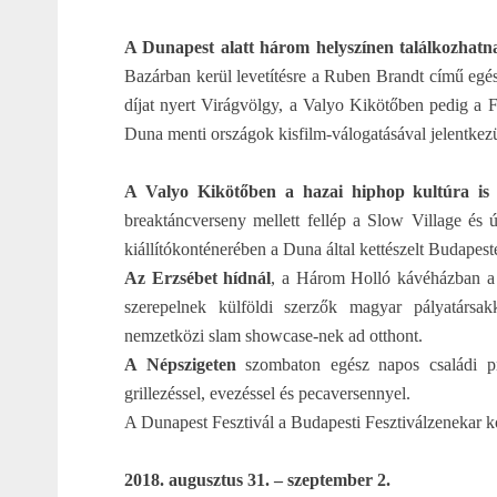
A Dunapest alatt három helyszínen találkozhatn
Bazárban kerül levetítésre a Ruben Brandt című egé
díjat nyert Virágvölgy, a Valyo Kikötőben pedig a F
Duna menti országok kisfilm-válogatásával jelentkez
A Valyo Kikötőben a hazai hiphop kultúra is
breaktáncverseny mellett fellép a Slow Village és
kiállítókonténerében a Duna által kettészelt Budapes
Az Erzsébet hídnál
, a Három Holló kávéházban a 
szerepelnek külföldi szerzők magyar pályatársak
nemzetközi slam showcase-nek ad otthont.
A Népszigeten
szombaton egész napos családi pr
grillezéssel, evezéssel és pecaversennyel.
A Dunapest Fesztivál a Budapesti Fesztiválzenekar ko
2018. augusztus 31. – szeptember 2.