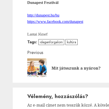
Dunapest Fesztivál
http://dunapest.hu/hu
https://www.facebook.com/
dunapest
Lantai József
Tags:
idegenforgalom
kultúra
Post
Previous
navigation
Mit játsszunk a nyáron?
Vélemény, hozzászólás?
Az e-mail címet nem tesszük közzé.
A kötel