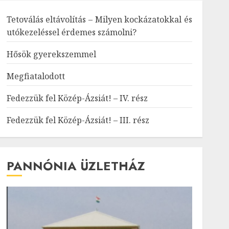
Tetoválás eltávolítás – Milyen kockázatokkal és
utókezeléssel érdemes számolni?
Hősök gyerekszemmel
Megfiatalodott
Fedezzük fel Közép-Ázsiát! – IV. rész
Fedezzük fel Közép-Ázsiát! – III. rész
PANNÓNIA ÜZLETHÁZ