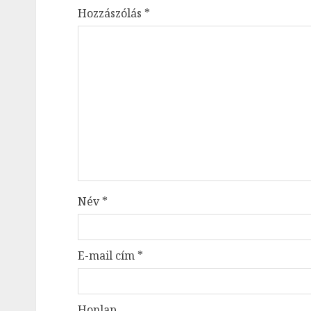
Hozzászólás
*
Név
*
E-mail cím
*
Honlap