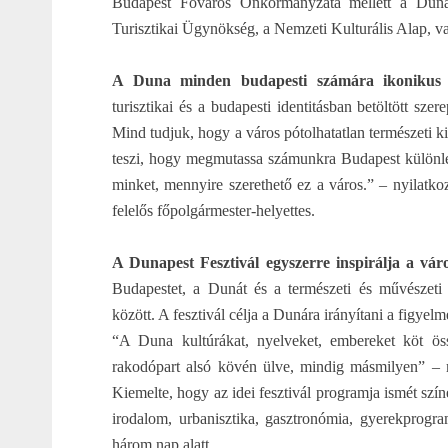
Budapest Főváros Önkormányzata mellett a Duna
Turisztikai Ügynökség, a Nemzeti Kulturális Alap, val
A Duna minden budapesti számára ikonikus v
turisztikai és a budapesti identitásban betöltött sze
Mind tudjuk, hogy a város pótolhatatlan természeti ki
teszi, hogy megmutassa számunkra Budapest különleg
minket, mennyire szerethető ez a város.” – nyilatko
felelős főpolgármester-helyettes.
A Dunapest Fesztivál egyszerre inspirálja a váro
Budapestet, a Dunát és a természeti és művészet
között. A fesztivál célja a Dunára irányítani a figyelm
“A Duna kultúrákat, nyelveket, embereket köt öss
rakodópart alsó kövén ülve, mindig másmilyen” – m
Kiemelte, hogy az idei fesztivál programja ismét szín
irodalom, urbanisztika, gasztronómia, gyerekprogra
három nap alatt.