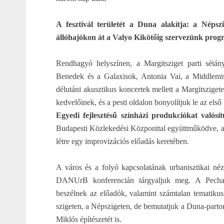
A fesztivál területét a Duna alakítja: a Néps
állóhajókon át a Valyo Kikötőig szervezünk prog
Rendhagyó helyszínen, a Margitsziget parti sétán
Benedek és a Galaxisok, Antonia Vai, a Middlemi
délutáni akusztikus koncertek mellett a Margitsziget
kedvelőinek, és a pesti oldalon bonyolítjuk le az els
Egyedi fejlesztésű színházi produkciókat valós
Budapesti Közlekedési Központtal együttműködve,
létre egy improvizációs előadás keretében.
A város és a folyó kapcsolatának urbanisztikai n
DANUrB konferencián tárgyaljuk meg. A Pecha K
beszélnek az előadók, valamint számtalan tematikus
szigeten, a Népszigeten, de bemutatjuk a Duna-part
Miklós építészetét is.