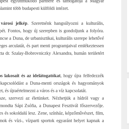
pest együttműködő partnere és támogatója a Magyar
amint több budapesti külföldi intézet.
árosi jelkép
. Szeretnénk hangsúlyozni a kulturális,
repét. Fontos, hogy új szerepben is gondoljunk a folyóra.
ncse a Duna, de urbanisztikai, kulturális szerepe lehetővé
es arculatát, és part menti programjaival emlékeztessen
zta dr. Szalay-Bobrovniczky Alexandra, humán területért
s lakosait és az idelátogatókat
, hogy újra felfedezzék
i kapcsolódást a Duna-menti országok és hagyományok
et, és újraértelmezni a város és a víz kapcsolatát.
ze, szervezi az életünket. Nézhetjük a hídról vagy a
ondta Sápi Zsófia, a Dunapest Fesztivál főszervezője.
es és sokoldalú lesz. Zene, színház, képzőművészet, film,
mok és vízi-, vízparti sportok egyaránt helyet kapnak a