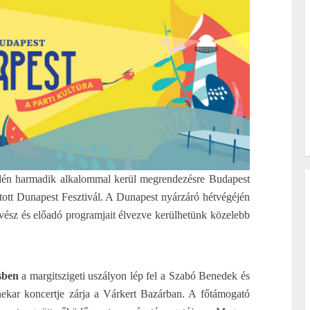
 Idén harmadik alkalommal kerül megrendezésre Budapest
tott Dunapest Fesztivál. A Dunapest nyárzáró hétvégéjén
űvész és előadó programjait élvezve kerülhetünk közelebb
sben
a margitszigeti uszályon lép fel a Szabó Benedek és
nekar koncertje zárja a Várkert Bazárban. A főtámogató