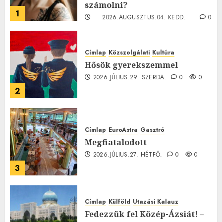
számolni?
1
2026.AUGUSZTUS.04. KEDD.
0
0
Címlap
Közszolgálati
Kultúra
Hősök gyerekszemmel
2026.JÚLIUS.29. SZERDA.
0
0
2
Címlap
EuroAstra
Gasztró
Megfiatalodott
2026.JÚLIUS.27. HÉTFŐ.
0
0
3
Címlap
Külföld
Utazási Kalauz
Fedezzük fel Közép-Ázsiát! –