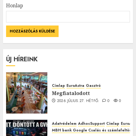
Honlap
ÚJ HÍREINK
Címlap
EuroAstra
Gasztró
Megfiatalodott
2026.JÚLIUS.27. HÉTFŐ.
0
0
Adatvédelem
AdhocSupport
Címlap
EuroAst
MBH bank Google Csalás és számlafeltörés 