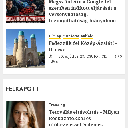
Megszüntette a Google-lel
szemben indított eljárását a
versenyhatóság,
bizonyíthatóság hiányában:
TE mit gondolsz erről?
2026.JÚLIUS.23. CSÜTÖRTÖK.
0
Címlap
EuroAstra
Külföld
0
Fedezzük fel Közép-Ázsiát! –
II. rész
2026.JÚLIUS.23. CSÜTÖRTÖK.
0
0
FELKAPOTT
Trending
Tetoválás eltávolítás – Milyen
kockázatokkal és
utókezeléssel érdemes