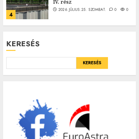
IV. rész
2026.JÚLIUS.25. SZOMBAT.
0
0
4
KERESÉS
KERESÉS