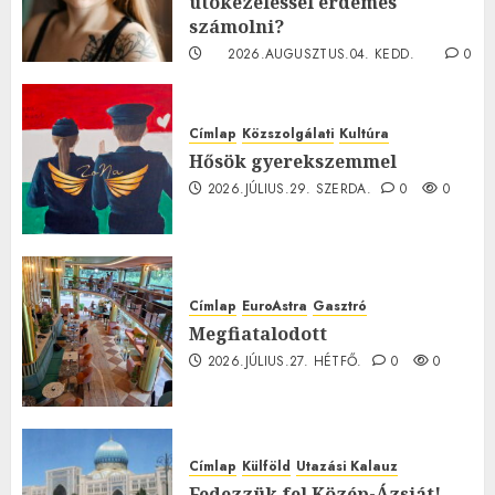
utókezeléssel érdemes
számolni?
2026.AUGUSZTUS.04. KEDD.
0
0
Címlap
Közszolgálati
Kultúra
Hősök gyerekszemmel
2026.JÚLIUS.29. SZERDA.
0
0
Címlap
EuroAstra
Gasztró
Megfiatalodott
2026.JÚLIUS.27. HÉTFŐ.
0
0
Címlap
Külföld
Utazási Kalauz
Fedezzük fel Közép-Ázsiát! –