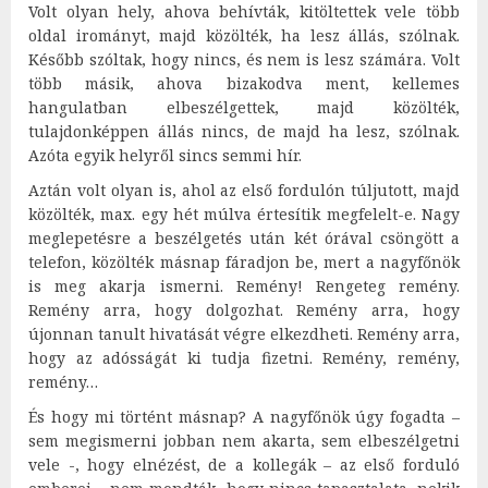
Volt olyan hely, ahova behívták, kitöltettek vele több
oldal irományt, majd közölték, ha lesz állás, szólnak.
Később szóltak, hogy nincs, és nem is lesz számára. Volt
több másik, ahova bizakodva ment, kellemes
hangulatban elbeszélgettek, majd közölték,
tulajdonképpen állás nincs, de majd ha lesz, szólnak.
Azóta egyik helyről sincs semmi hír.
Aztán volt olyan is, ahol az első fordulón túljutott, majd
közölték, max. egy hét múlva értesítik megfelelt-e. Nagy
meglepetésre a beszélgetés után két órával csöngött a
telefon, közölték másnap fáradjon be, mert a nagyfőnök
is meg akarja ismerni. Remény! Rengeteg remény.
Remény arra, hogy dolgozhat. Remény arra, hogy
újonnan tanult hivatását végre elkezdheti. Remény arra,
hogy az adósságát ki tudja fizetni. Remény, remény,
remény…
És hogy mi történt másnap? A nagyfőnök úgy fogadta –
sem megismerni jobban nem akarta, sem elbeszélgetni
vele -, hogy elnézést, de a kollegák – az első forduló