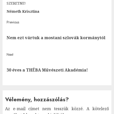
SZERETNE!
Németh Krisztina
Post
Previous
navigation
Pre
Nem ezt vártuk a mostani szlovák kormánytól
post
Next
Next
30 éves a THÉBA Művészeti Akadémia!
post:
Vélemény, hozzászólás?
Az e-mail címet nem tesszük közzé.
A kötelező