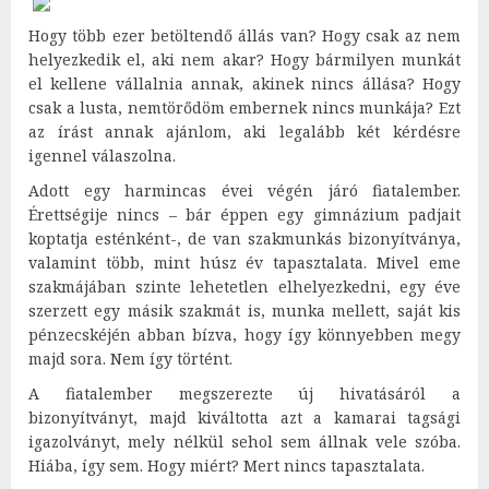
Hogy több ezer betöltendő állás van? Hogy csak az nem
helyezkedik el, aki nem akar? Hogy bármilyen munkát
el kellene vállalnia annak, akinek nincs állása? Hogy
csak a lusta, nemtörődöm embernek nincs munkája? Ezt
az írást annak ajánlom, aki legalább két kérdésre
igennel válaszolna.
Adott egy harmincas évei végén járó fiatalember.
Érettségije nincs – bár éppen egy gimnázium padjait
koptatja esténként-, de van szakmunkás bizonyítványa,
valamint több, mint húsz év tapasztalata. Mivel eme
szakmájában szinte lehetetlen elhelyezkedni, egy éve
szerzett egy másik szakmát is, munka mellett, saját kis
pénzecskéjén abban bízva, hogy így könnyebben megy
majd sora. Nem így történt.
A fiatalember megszerezte új hivatásáról a
bizonyítványt, majd kiváltotta azt a kamarai tagsági
igazolványt, mely nélkül sehol sem állnak vele szóba.
Hiába, így sem. Hogy miért? Mert nincs tapasztalata.