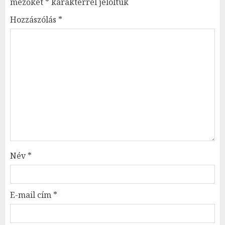
mezőket
*
karakterrel jelöltük
Hozzászólás
*
Név
*
E-mail cím
*