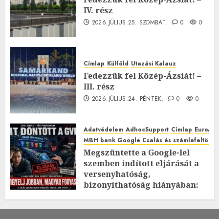
IV. rész
2026.JÚLIUS.25. SZOMBAT.
0
0
Címlap
Külföld
Utazási Kalauz
Fedezzük fel Közép-Ázsiát! –
III. rész
2026.JÚLIUS.24. PÉNTEK.
0
0
Adatvédelem
AdhocSupport
Címlap
EuroAst
MBH bank Google Csalás és számlafeltörés 
Megszüntette a Google-lel
szemben indított eljárását a
versenyhatóság,
bizonyíthatóság hiányában:
TE mit gondolsz erről?
2026.JÚLIUS.23. CSÜTÖRTÖK.
0
0