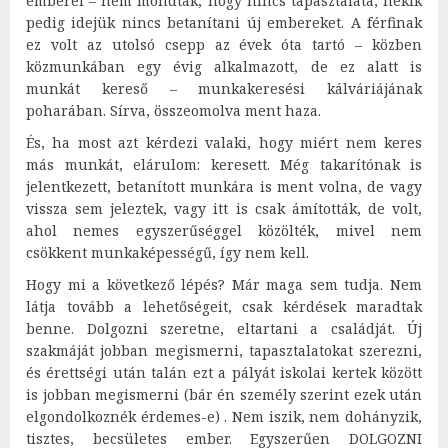
emberei – nem mondták, hogy nincs tapasztalata, nekik
pedig idejük nincs betanítani új embereket. A férfinak
ez volt az utolsó csepp az évek óta tartó – közben
közmunkában egy évig alkalmazott, de ez alatt is
munkát kereső – munkakeresési kálváriájának
poharában. Sírva, összeomolva ment haza.
És, ha most azt kérdezi valaki, hogy miért nem keres
más munkát, elárulom: keresett. Még takarítónak is
jelentkezett, betanított munkára is ment volna, de vagy
vissza sem jeleztek, vagy itt is csak ámították, de volt,
ahol nemes egyszerűséggel közölték, mivel nem
csökkent munkaképességű, így nem kell.
Hogy mi a következő lépés? Már maga sem tudja. Nem
látja tovább a lehetőségeit, csak kérdések maradtak
benne. Dolgozni szeretne, eltartani a családját. Új
szakmáját jobban megismerni, tapasztalatokat szerezni,
és érettségi után talán ezt a pályát iskolai kertek között
is jobban megismerni (bár én személy szerint ezek után
elgondolkoznék érdemes-e) . Nem iszik, nem dohányzik,
tisztes, becsületes ember. Egyszerűen DOLGOZNI