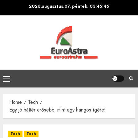
Skip
2026.augusztus.07. péntek.
03:45:47
to
content
Primary
Menu
Home
Tech
Egy jó háttér erősebb, mint egy hangos ígéret
Tech
Tech