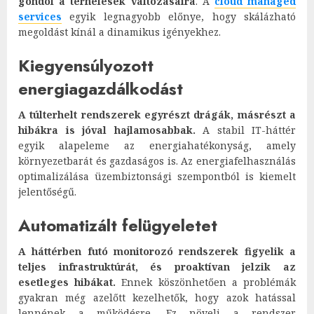
gondol a terhelések változásaira
. A
cloud managed
services
egyik legnagyobb előnye, hogy skálázható
megoldást kínál a dinamikus igényekhez.
Kiegyensúlyozott
energiagazdálkodást
A túlterhelt rendszerek egyrészt drágák, másrészt a
hibákra is jóval hajlamosabbak.
A stabil IT-háttér
egyik alapeleme az energiahatékonyság, amely
környezetbarát és gazdaságos is. Az energiafelhasználás
optimalizálása üzembiztonsági szempontból is kiemelt
jelentőségű.
Automatizált felügyeletet
A háttérben futó monitorozó rendszerek figyelik a
teljes infrastruktúrát, és proaktívan jelzik az
esetleges hibákat.
Ennek köszönhetően a problémák
gyakran még azelőtt kezelhetők, hogy azok hatással
lennének a működésre. Ez növeli a rendszer