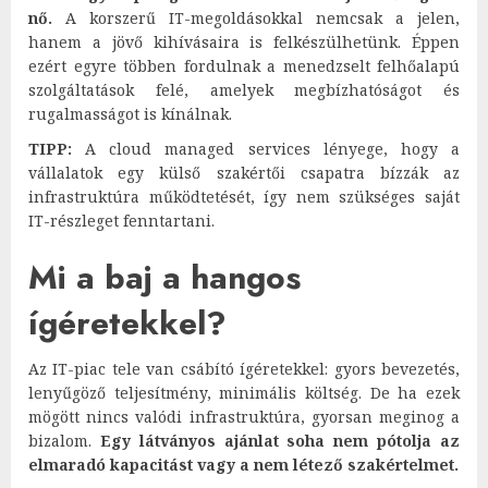
nő.
A korszerű IT-megoldásokkal nemcsak a jelen,
hanem a jövő kihívásaira is felkészülhetünk. Éppen
ezért egyre többen fordulnak a menedzselt felhőalapú
szolgáltatások felé, amelyek megbízhatóságot és
rugalmasságot is kínálnak.
TIPP:
A cloud managed services lényege, hogy a
vállalatok egy külső szakértői csapatra bízzák az
infrastruktúra működtetését, így nem szükséges saját
IT-részleget fenntartani.
Mi a baj a hangos
ígéretekkel?
Az IT-piac tele van csábító ígéretekkel: gyors bevezetés,
lenyűgöző teljesítmény, minimális költség. De ha ezek
mögött nincs valódi infrastruktúra, gyorsan meginog a
bizalom.
Egy látványos ajánlat soha nem pótolja az
elmaradó kapacitást vagy a nem létező szakértelmet.