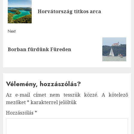
navigation
Pre
Horvátország titkos arca
post
Next
Next
Borban fürdünk Füreden
post:
Vélemény, hozzászólás?
Az e-mail címet nem tesszük közzé.
A kötelező
mezőket
*
karakterrel jelöltük
Hozzászólás
*