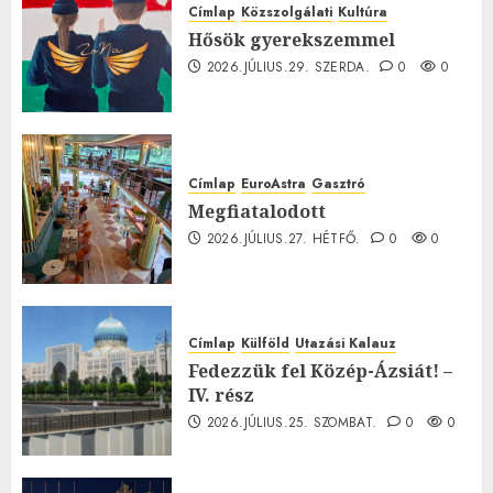
Címlap
Közszolgálati
Kultúra
Hősök gyerekszemmel
2026.JÚLIUS.29. SZERDA.
0
0
Címlap
EuroAstra
Gasztró
Megfiatalodott
2026.JÚLIUS.27. HÉTFŐ.
0
0
Címlap
Külföld
Utazási Kalauz
Fedezzük fel Közép-Ázsiát! –
IV. rész
2026.JÚLIUS.25. SZOMBAT.
0
0