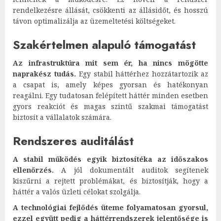
rendelkezésre állását, csökkenti az állásidőt, és hosszú
távon optimalizálja az üzemeltetési költségeket.
Szakértelmen alapuló támogatást
Az infrastruktúra mit sem ér, ha nincs mögötte
naprakész tudás.
Egy stabil háttérhez hozzátartozik az
a csapat is, amely képes gyorsan és hatékonyan
reagálni. Egy tudatosan felépített háttér minden esetben
gyors reakciót és magas szintű szakmai támogatást
biztosít a vállalatok számára.
Rendszeres auditálást
A stabil működés egyik biztosítéka az időszakos
ellenőrzés.
A jól dokumentált auditok segítenek
kiszűrni a rejtett problémákat, és biztosítják, hogy a
háttér a valós üzleti célokat szolgálja.
A technológiai fejlődés üteme folyamatosan gyorsul,
ezzel együtt pedig a háttérrendszerek jelentősége is