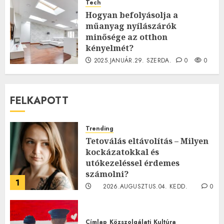
Tech
Hogyan befolyásolja a
műanyag nyílászárók
minősége az otthon
kényelmét?
2025.JANUÁR.29. SZERDA.
0
0
FELKAPOTT
Trending
Tetoválás eltávolítás – Milyen
kockázatokkal és
utókezeléssel érdemes
számolni?
1
2026.AUGUSZTUS.04. KEDD.
0
0
Címlap
Közszolgálati
Kultúra