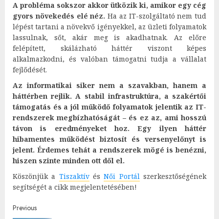
A probléma sokszor akkor ütközik ki, amikor egy cég
gyors növekedés elé néz.
Ha az IT-szolgáltató nem tud
lépést tartani a növekvő igényekkel, az üzleti folyamatok
lassulnak, sőt, akár meg is akadhatnak. Az előre
felépített, skálázható háttér viszont képes
alkalmazkodni, és valóban támogatni tudja a vállalat
fejlődését.
Az informatikai siker nem a szavakban, hanem a
háttérben rejlik. A stabil infrastruktúra, a szakértői
támogatás és a jól működő folyamatok jelentik az IT-
rendszerek megbízhatóságát – és ez az, ami hosszú
távon is eredményeket hoz. Egy ilyen háttér
hibamentes működést biztosít és versenyelőnyt is
jelent. Érdemes tehát a rendszerek mögé is benézni,
hiszen szinte minden ott dől el.
Köszönjük a
Tiszaktív
és
Női Portál
szerkesztőségének
segítségét a cikk megjelentetésében!
Post
Previous