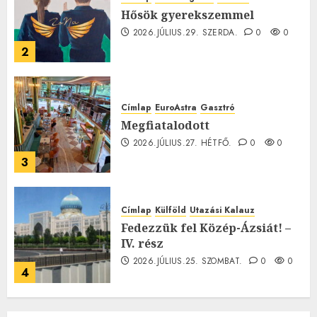
Hősök gyerekszemmel
2026.JÚLIUS.29. SZERDA.
0
0
2
Címlap
EuroAstra
Gasztró
Megfiatalodott
2026.JÚLIUS.27. HÉTFŐ.
0
0
3
Címlap
Külföld
Utazási Kalauz
Fedezzük fel Közép-Ázsiát! –
IV. rész
2026.JÚLIUS.25. SZOMBAT.
0
0
4