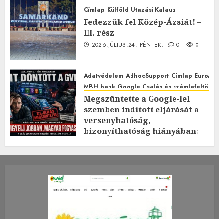
Címlap
Külföld
Utazási Kalauz
Fedezzük fel Közép-Ázsiát! –
III. rész
2026.JÚLIUS.24. PÉNTEK.
0
0
Adatvédelem
AdhocSupport
Címlap
EuroAst
MBH bank Google Csalás és számlafeltörés 
Megszüntette a Google-lel
szemben indított eljárását a
versenyhatóság,
bizonyíthatóság hiányában:
TE mit gondolsz erről?
2026.JÚLIUS.23. CSÜTÖRTÖK.
0
0