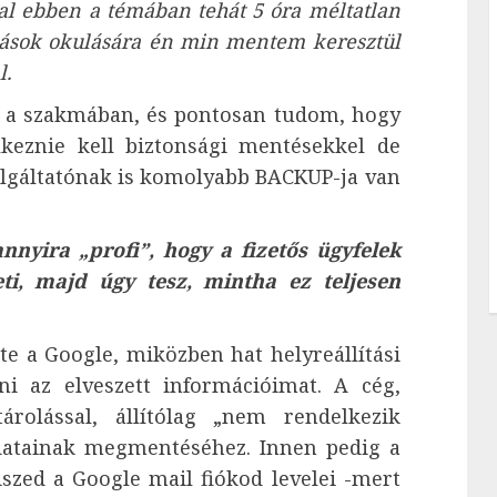
l ebben a témában tehát 5 óra méltatlan
ások okulására én min mentem keresztül
l.
 a szakmában, és pontosan tudom, hogy
lkeznie kell biztonsági mentésekkel de
lgáltatónak is komolyabb BACKUP-ja van
nnyira „profi”, hogy a fizetős ügyfelek
ti, majd úgy tesz, mintha ez teljesen
rte a Google, miközben hat helyreállítási
ni az elveszett információimat. A cég,
árolással, állítólag „nem rendelkezik
datainak megmentéséhez. Innen pedig a
iszed a Google mail fiókod levelei -mert