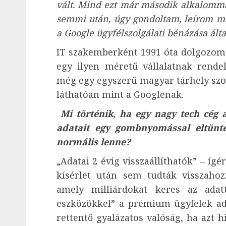
vált. Mind ezt már második alkalomma
semmi után, úgy gondoltam, leírom m
a Google ügyfélszolgálati bénázása álta
IT szakemberként 1991 óta dolgozom
egy ilyen méretű vállalatnak rende
még egy egyszerű magyar tárhely szo
láthatóan mint a Googlenak.
Mi történik, ha egy nagy tech cég a
adatait egy gombnyomással eltünte
normális lenne?
„Adatai 2 évig visszaállíthatók” – ígé
kísérlet után sem tudták visszahoz
amely milliárdokat keres az adatt
eszközökkel” a prémium ügyfelek a
rettentő gyalázatos valóság, ha azt h