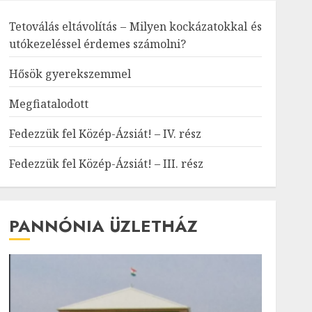
Tetoválás eltávolítás – Milyen kockázatokkal és
utókezeléssel érdemes számolni?
Hősök gyerekszemmel
Megfiatalodott
Fedezzük fel Közép-Ázsiát! – IV. rész
Fedezzük fel Közép-Ázsiát! – III. rész
PANNÓNIA ÜZLETHÁZ