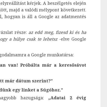
elyreállítást kérjek. A beszélgetés elején
jött, majd a valódi mélypont következett.
l, hogyan is áll a Google az adatmentés
ázslat része:
az edd meg, fizesd ki és ha
ogy a hülye csak te lehetsz
-elve Google
aggodalmamra a Google munkatársa:
an van! Próbálta már a keresősávot
sett már dátum szerint?”
ldünk egy linket a Súgóhoz.”
gnagyobb hazugsága:
„Adatai 2 évig