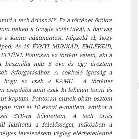
taid a tech óriásnál? Ez a történet örökre
om neked a Google sötét titkát, a hanyag
s a kamu adatmentést. Képzeld el, hogy
ógéped, és 16 ÉVNYI MUNKÁD, EMLÉKEID,
ŰNT. Pontosan ez történt velem, aki a
át használja már 5 éve és úgy éreztem
ek átforgatásához. A sokkoló igazság a
l az, hogy ez csak a KAMU. A történet
n csapdába amit csak ki lehetett tenni és
mit kaptam.
Pontosan ennek okán osztom
yan tűnt el 16 évnyi e-mailem, amikor a
sát 5TB-ra bővítettem. A tech óriás
ül hárította a felelősséget, miközben a
emélyes levelezésem végleg elérhetetlenné