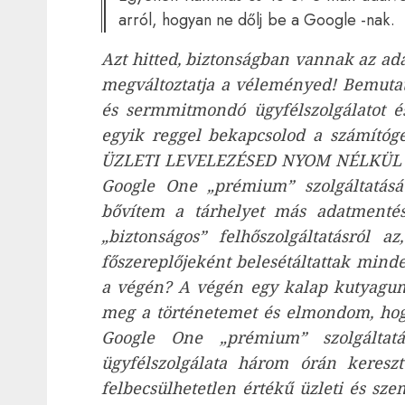
arról, hogyan ne dőlj be a Google -nak.
Azt hitted, biztonságban vannak az ada
megváltoztatja a véleményed! Bemutat
és sermmitmondó ügyfélszolgálatot é
egyik reggel bekapcsolod a számít
ÜZLETI LEVELEZÉSED NYOM NÉLKÜL ELT
Google One „prémium” szolgáltatás
bővítem a tárhelyet más adatmentés
„biztonságos” felhőszolgáltatásró
főszereplőjeként belesétáltattak minde
a végén? A végén egy kalap kutyagu
meg a történetemet és elmondom, hog
Google One „prémium” szolgáltatá
ügyfélszolgálata három órán kereszt
felbecsülhetetlen értékű üzleti és sz