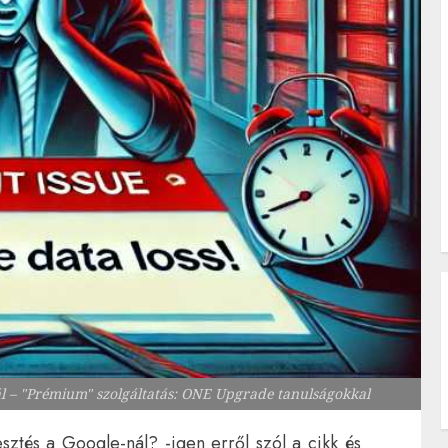
nál – "Prémium" szolgáltatás: ONE Upgrade tanulságokkal
esztés a Google-nál? -igen erről szól a cikk és