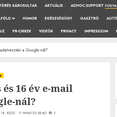
TÖRÉS KÁROSULTAK
AKTUÁLIS
ADHOC.SUPPORT
FOGYA
LFÖLD
HUMOR
EGÉSZSÉGÜGY
GASZTRÓ
AUT
AUZ
PR-CIKKEK
VIDEÓK
PRIVACY
IMPRESSZUM
l adatvesztés a Google-nál?
a
 és 16 év e-mail
gle-nál?
.18. KEDD.
11 MINUTES READ
3