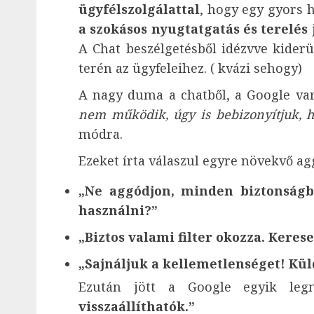
ügyfélszolgálattal
, hogy egy gyors h
a szokásos nyugtatgatás és terelés
A Chat beszélgetésből idézvve kiderü
terén az ügyfeleihez. ( kvázi sehogy)
A nagy duma a chatből, a Google var
nem működik, úgy is bebizonyítjuk, h
módra.
Ezeket írta válaszul egyre növekvő 
„Ne aggódjon, minden biztonságb
használni?”
„Biztos valami filter okozza. Kere
„Sajnáljuk a kellemetlenséget! Kü
Ezután jött a Google egyik le
visszaállíthatók.”