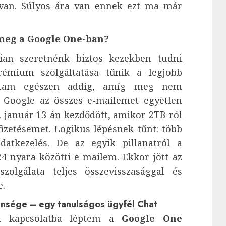
n van. Súlyos ára van ennek ezt ma már
 meg a Google One-ban?
yian szeretnénk biztos kezekben tudni
rémium szolgáltatása tűnik a legjobb
oltam egészen addig, amíg meg nem
a Google az összes e-mailemet egyetlen
5. január 13-án kezdődött, amikor 2TB-ról
fizetésemet. Logikus lépésnek tűnt: több
datkezelés. De az egyik pillanatról a
24 nyara közötti e-mailem. Ekkor jött az
zolgálata teljes összevisszasággal és
e.
nsége – egy tanulságos ügyfél Chat
l kapcsolatba léptem a
Google One