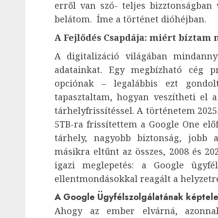
erről van szó- teljes bizztonságba
belátom. Íme a történet dióhéjban.
A Fejlődés Csapdája: miért bíztam
A digitalizáció világában mindann
adatainkat. Egy megbízható cég p
opciónak – legalábbis ezt gond
tapasztaltam, hogyan veszítheti el 
tárhelyfrissítéssel. A történetem 202
5TB-ra frissítettem a Google One elő
tárhely, nagyobb biztonság, jobb a
másikra eltűnt az összes, 2008 és 20
igazi meglepetés: a Google ügyféls
ellentmondásokkal reagált a helyzetr
A Google Ügyfélszolgálatának képtele
Ahogy az ember elvárná, azonna