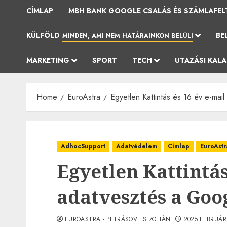
CÍMLAP
MBH BANK GOOGLE CSALÁS ÉS SZÁMLAFEL
KÜLFÖLD
BE
MINDEN, AMI NEM HATÁRAINKON BELÜLI
MARKETING
SPORT
TECH
UTAZÁSI KAL
Home
EuroAstra
Egyetlen Kattintás és 16 év e-mai
AdhocSupport
Adatvédelem
Címlap
EuroAstr
Egyetlen Kattintás
adatvesztés a Goo
EUROASTRA - PETRÁSOVITS ZOLTÁN
2025.FEBRUÁR